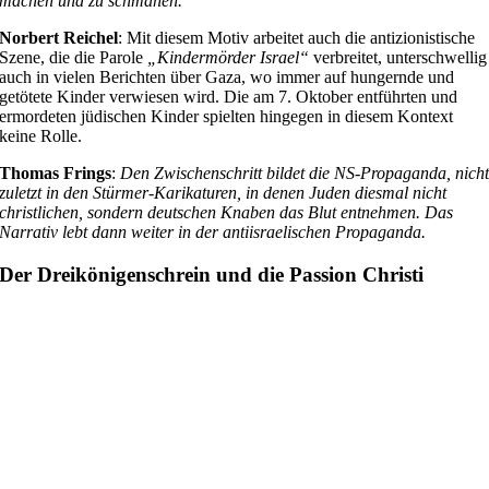
machen und zu schmähen.
Norbert Reichel
: Mit diesem Motiv arbeitet auch die antizionistische
Szene, die die Parole
„Kindermörder Israel“
verbreitet, unterschwellig
auch in vielen Berichten über Gaza, wo immer auf hungernde und
getötete Kinder verwiesen wird. Die am 7. Oktober entführten und
ermordeten jüdischen Kinder spielten hingegen in diesem Kontext
keine Rolle.
Thomas Frings
:
Den Zwischenschritt bildet die NS-Propaganda, nich
zuletzt in den Stürmer-Karikaturen, in denen Juden diesmal nicht
christlichen, sondern deutschen Knaben das Blut entnehmen. Das
Narrativ lebt dann weiter in der antiisraelischen Propaganda.
Der Dreikönigenschrein und die Passion Christi