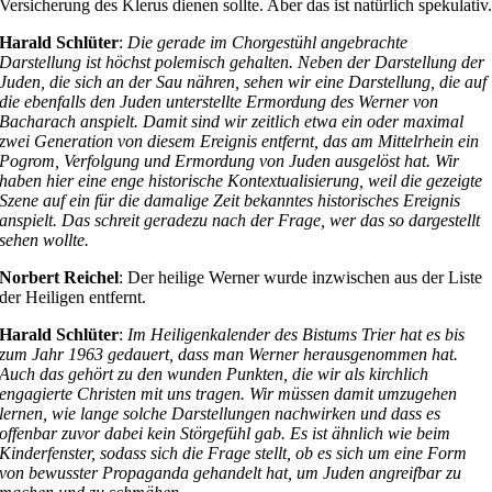
Versicherung des Klerus dienen sollte. Aber das ist natürlich spekulativ
Harald Schlüter
:
Die gerade im Chorgestühl angebrachte
Darstellung ist höchst polemisch gehalten. Neben der Darstellung der
Juden, die sich an der Sau nähren, sehen wir eine Darstellung, die auf
die ebenfalls den Juden unterstellte Ermordung des Werner von
Bacharach anspielt. Damit sind wir zeitlich etwa ein oder maximal
zwei Generation von diesem Ereignis entfernt, das am Mittelrhein ein
Pogrom, Verfolgung und Ermordung von Juden ausgelöst hat. Wir
haben hier eine enge historische Kontextualisierung, weil die gezeigte
Szene auf ein für die damalige Zeit bekanntes historisches Ereignis
anspielt. Das schreit geradezu nach der Frage, wer das so dargestellt
sehen wollte.
Norbert Reichel
: Der heilige Werner wurde inzwischen aus der Liste
der Heiligen entfernt.
Harald Schlüter
:
Im Heiligenkalender des Bistums Trier hat es bis
zum Jahr 1963 gedauert, dass man Werner herausgenommen hat.
Auch das gehört zu den wunden Punkten, die wir als kirchlich
engagierte Christen mit uns tragen. Wir müssen damit umzugehen
lernen, wie lange solche Darstellungen nachwirken und dass es
offenbar zuvor dabei kein Störgefühl gab. Es ist ähnlich wie beim
Kinderfenster, sodass sich die Frage stellt, ob es sich um eine Form
von bewusster Propaganda gehandelt hat, um Juden angreifbar zu