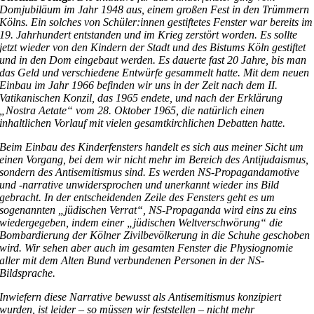
Domjubiläum im Jahr 1948 aus, einem großen Fest in den Trümmern
Kölns. Ein solches von Schüler:innen gestiftetes Fenster war bereits im
19. Jahrhundert entstanden und im Krieg zerstört worden. Es sollte
jetzt wieder von den Kindern der Stadt und des Bistums Köln gestiftet
und in den Dom eingebaut werden. Es dauerte fast 20 Jahre, bis man
das Geld und verschiedene Entwürfe gesammelt hatte. Mit dem neuen
Einbau im Jahr 1966 befinden wir uns in der Zeit nach dem II.
Vatikanischen Konzil, das 1965 endete, und nach der Erklärung
„Nostra Aetate“ vom 28. Oktober 1965, die natürlich einen
inhaltlichen Vorlauf mit vielen gesamtkirchlichen Debatten hatte.
Beim Einbau des Kinderfensters handelt es sich aus meiner Sicht um
einen Vorgang, bei dem wir nicht mehr im Bereich des Antijudaismus,
sondern des Antisemitismus sind. Es werden NS-Propagandamotive
und -narrative unwidersprochen und unerkannt wieder ins Bild
gebracht. In der entscheidenden Zeile des Fensters geht es um
sogenannten „jüdischen Verrat“, NS-Propaganda wird eins zu eins
wiedergegeben, indem einer „jüdischen Weltverschwörung“ die
Bombardierung der Kölner Zivilbevölkerung in die Schuhe geschoben
wird. Wir sehen aber auch im gesamten Fenster die Physiognomie
aller mit dem Alten Bund verbundenen Personen in der NS-
Bildsprache.
Inwiefern diese Narrative bewusst als Antisemitismus konzipiert
wurden, ist leider – so müssen wir feststellen – nicht mehr