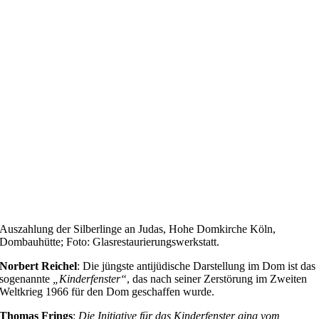
Auszahlung der Silberlinge an Judas, Hohe Domkirche Köln,
Dombauhütte; Foto: Glasrestaurierungswerkstatt.
Norbert Reichel
: Die jüngste antijüdische Darstellung im Dom ist das
sogenannte
„Kinderfenster“
, das nach seiner Zerstörung im Zweiten
Weltkrieg 1966 für den Dom geschaffen wurde.
Thomas Frings
:
Die Initiative für das Kinderfenster ging vom