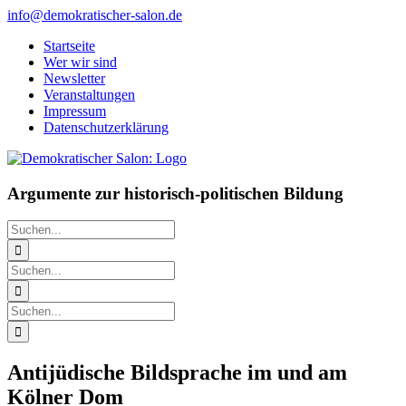
Zum
info@demokratischer-salon.de
Inhalt
Startseite
springen
Wer wir sind
Newsletter
Veranstaltungen
Impressum
Datenschutzerklärung
Argumente zur historisch-politischen Bildung
Suche
nach:
Suche
nach:
Suche
nach:
Antijüdische Bildsprache im und am
Kölner Dom