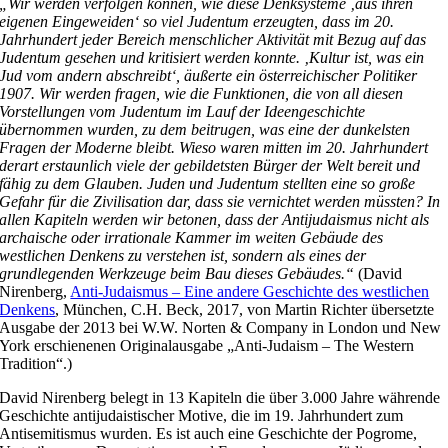
„Wir werden verfolgen können, wie diese Denksysteme ‚aus ihren
eigenen Eingeweiden‘ so viel Judentum erzeugten, dass im 20.
Jahrhundert jeder Bereich menschlicher Aktivität mit Bezug auf das
Judentum gesehen und kritisiert werden konnte. ‚Kultur ist, was ein
Jud vom andern abschreibt‘, äußerte ein österreichischer Politiker
1907. Wir werden fragen, wie die Funktionen, die von all diesen
Vorstellungen vom Judentum im Lauf der Ideengeschichte
übernommen wurden, zu dem beitrugen, was eine der dunkelsten
Fragen der Moderne bleibt. Wieso waren mitten im 20. Jahrhundert
derart erstaunlich viele der gebildetsten Bürger der Welt bereit und
fähig zu dem Glauben. Juden und Judentum stellten eine so große
Gefahr für die Zivilisation dar, dass sie vernichtet werden müssten? In
allen Kapiteln werden wir betonen, dass der Antijudaismus nicht als
archaische oder irrationale Kammer im weiten Gebäude des
westlichen Denkens zu verstehen ist, sondern als eines der
grundlegenden Werkzeuge beim Bau dieses Gebäudes.“
(David
Nirenberg,
Anti-Judaismus – Eine andere Geschichte des westlichen
Denkens
, München, C.H. Beck, 2017, von Martin Richter übersetzte
Ausgabe der 2013 bei W.W. Norten & Company in London und New
York erschienenen Originalausgabe „Anti-Judaism – The Western
Tradition“.)
David Nirenberg belegt in 13 Kapiteln die über 3.000 Jahre währende
Geschichte antijudaistischer Motive, die im 19. Jahrhundert zum
Antisemitismus wurden. Es ist auch eine Geschichte der Pogrome,