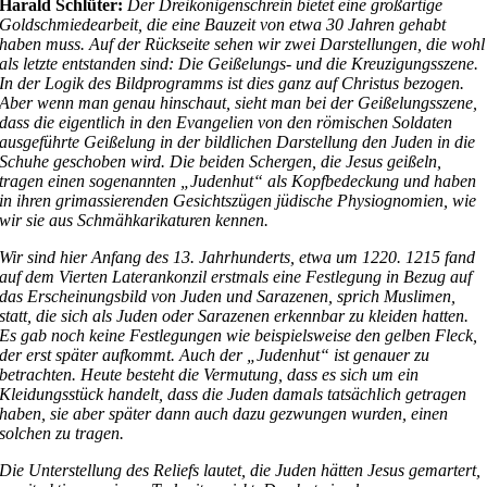
Harald Schlüter:
Der Dreikönigenschrein bietet eine großartige
Goldschmiedearbeit, die eine Bauzeit von etwa 30 Jahren gehabt
haben muss. Auf der Rückseite sehen wir zwei Darstellungen, die wohl
als letzte entstanden sind: Die Geißelungs- und die Kreuzigungsszene.
In der Logik des Bildprogramms ist dies ganz auf Christus bezogen.
Aber wenn man genau hinschaut, sieht man bei der Geißelungsszene,
dass die eigentlich in den Evangelien von den römischen Soldaten
ausgeführte Geißelung in der bildlichen Darstellung den Juden in die
Schuhe geschoben wird. Die beiden Schergen, die Jesus geißeln,
tragen einen sogenannten „Judenhut“ als Kopfbedeckung und haben
in ihren grimassierenden Gesichtszügen jüdische Physiognomien, wie
wir sie aus Schmähkarikaturen kennen.
Wir sind hier Anfang des 13. Jahrhunderts, etwa um 1220. 1215 fand
auf dem Vierten Laterankonzil erstmals eine Festlegung in Bezug auf
das Erscheinungsbild von Juden und Sarazenen, sprich Muslimen,
statt, die sich als Juden oder Sarazenen erkennbar zu kleiden hatten.
Es gab noch keine Festlegungen wie beispielsweise den gelben Fleck,
der erst später aufkommt. Auch der „Judenhut“ ist genauer zu
betrachten. Heute besteht die Vermutung, dass es sich um ein
Kleidungsstück handelt, dass die Juden damals tatsächlich getragen
haben, sie aber später dann auch dazu gezwungen wurden, einen
solchen zu tragen.
Die Unterstellung des Reliefs lautet, die Juden hätten Jesus gemartert,