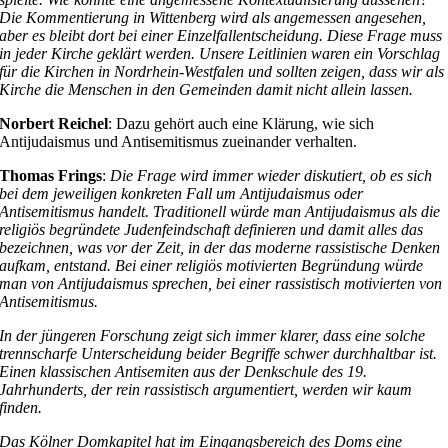
Die Kommentierung in Wittenberg wird als angemessen angesehen,
aber es bleibt dort bei einer Einzelfallentscheidung. Diese Frage muss
in jeder Kirche geklärt werden. Unsere Leitlinien waren ein Vorschlag
für die Kirchen in Nordrhein-Westfalen und sollten zeigen, dass wir als
Kirche die Menschen in den Gemeinden damit nicht allein lassen.
Norbert Reichel
: Dazu gehört auch eine Klärung, wie sich
Antijudaismus und Antisemitismus zueinander verhalten.
Thomas Frings
:
Die Frage wird immer wieder diskutiert, ob es sich
bei dem jeweiligen konkreten Fall um Antijudaismus oder
Antisemitismus handelt. Traditionell würde man Antijudaismus als die
religiös begründete Judenfeindschaft definieren und damit alles das
bezeichnen, was vor der Zeit, in der das moderne rassistische Denken
aufkam, entstand. Bei einer religiös motivierten Begründung würde
man von Antijudaismus sprechen, bei einer rassistisch motivierten von
Antisemitismus.
In der jüngeren Forschung zeigt sich immer klarer, dass eine solche
trennscharfe Unterscheidung beider Begriffe schwer durchhaltbar ist.
Einen klassischen Antisemiten aus der Denkschule des 19.
Jahrhunderts, der rein rassistisch argumentiert, werden wir kaum
finden.
Das Kölner Domkapitel hat im Eingangsbereich des Doms eine