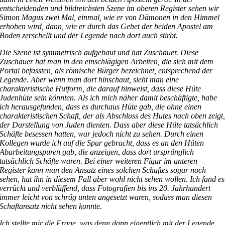
entscheidenden und bildreichsten Szene im oberen Register sehen wir
Simon Magus zwei Mal, einmal, wie er von Dämonen in den Himmel
erhoben wird, dann, wie er durch das Gebet der beiden Apostel am
Boden zerschellt und der Legende nach dort auch stirbt.
Die Szene ist symmetrisch aufgebaut und hat Zuschauer. Diese
Zuschauer hat man in den einschlägigen Arbeiten, die sich mit dem
Portal befassten, als römische Bürger bezeichnet, entsprechend der
Legende. Aber wenn man dort hinschaut, sieht man eine
charakteristische Hutform, die darauf hinweist, dass diese Hüte
Judenhüte sein könnten. Als ich mich näher damit beschäftigte, habe
ich herausgefunden, dass es durchaus Hüte gab, die ohne einen
charakteristischen Schaft, der als Abschluss des Hutes nach oben zeigt
der Darstellung von Juden dienten. Dass aber diese Hüte tatsächlich
Schäfte besessen hatten, war jedoch nicht zu sehen. Durch einen
Kollegen wurde ich auf die Spur gebracht, dass es an den Hüten
Abarbeitungspuren gab, die anzeigen, dass dort ursprünglich
tatsächlich Schäfte waren. Bei einer weiteren Figur im unteren
Register kann man den Ansatz eines solchen Schaftes sogar noch
sehen, hat ihn in diesem Fall aber wohl nicht sehen wollen. Ich fand es
verrückt und verblüffend, dass Fotografien bis ins 20. Jahrhundert
immer leicht von schräg unten angesetzt waren, sodass man diesen
Schaftansatz nicht sehen konnte.
Ich stellte mir die Frage, was denn dann eigentlich mit der Legende