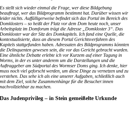
Es stellt sich wieder einmal die Frage, wer diese Bildgebung
beauftragt, wer das Bildprogramm bestimmt hat. Darüber wissen wir
leider nichts. Auffälligerweise befindet sich das Portal im Bereich des
Domklosters – so heißt der Platz vor dem Dom heute noch, unser
Arbeitsplatz im Domforum trägt die Adresse „Domkloster 3“. Das
Domkloster war der Sitz des Domkapitels. Ich fand eine Quelle, die
kontextualisierte, dass an diesem Portal Gerichtsverfahren des
Kapitels stattgefunden haben. Adressaten des Bildprogramms könnten
die Delinquenten gewesen sein, die vor das Gericht gebracht wurden.
Eine ähnliche Debatte erlebte ich vor Kurzem auf einer Tagung in
Worms, in der es unter anderem um die Darstellungen und die
Auftraggeber am Südportal des Wormser Doms ging. Ich denke, hier
muss noch viel geforscht werden, um diese Dinge zu vernetzen und zu
verstehen. Das sehe ich als eine unserer Aufgaben, schließlich auch
mit dem Ziel, solche Zusammenhänge für die Besucher:innen
nachvollziehbar zu machen.
Das Judenprivileg – in Stein gemeißelte Urkunde