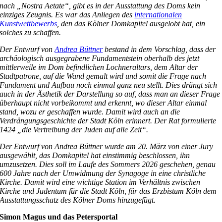
nach „Nostra Aetate“, gibt es in der Ausstattung des Doms kein
einziges Zeugnis. Es war das Anliegen des
internationalen
Kunstwettbewerbs
, den das Kölner Domkapitel ausgelobt hat, ein
solches zu schaffen.
Der Entwurf von
Andrea Büttner
bestand in dem Vorschlag, dass der
archäologisch ausgegrabene Fundamentstein oberhalb des jetzt
mittlerweile im Dom befindlichen Lochneraltars, dem Altar der
Stadtpatrone, auf die Wand gemalt wird und somit die Frage nach
Fundament und Aufbau noch einmal ganz neu stellt. Dies drängt sich
auch in der Ästhetik der Darstellung so auf, dass man an dieser Frage
überhaupt nicht vorbeikommt und erkennt, wo dieser Altar einmal
stand, wozu er geschaffen wurde. Damit wird auch an die
Verdrängungsgeschichte der Stadt Köln erinnert. Der Rat formulierte
1424 „die Vertreibung der Juden auf alle Zeit“.
Der Entwurf von Andrea Büttner wurde am 20. März von einer Jury
ausgewählt, das Domkapitel hat einstimmig beschlossen, ihn
umzusetzen. Dies soll im Laufe des Sommers 2026 geschehen, genau
600 Jahre nach der Umwidmung der Synagoge in eine christliche
Kirche. Damit wird eine wichtige Station im Verhältnis zwischen
Kirche und Judentum für die Stadt Köln, für das Erzbistum Köln dem
Ausstattungsschatz des Kölner Doms hinzugefügt.
Simon Magus und das Petersportal