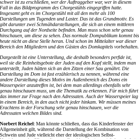
schwer ist zu erschließen, wer der Auftraggeber war, wer in diesem
Fall in das Bildprogramm des Chorgestühls eingegriffen hatte.
Insgesamt geht es im Chorgestühl mit all den mehr als 100
Darstellungen um Tugenden und Laster. Das ist das Grundmotiv. Es
gibt darunter zwei Schmähdarstellungen, die sich an einem mittleren
Durchgang auf der Nordseite befinden. Man muss schon sehr genau
hinschauen, um diese zu sehen. Das normale Dompublikum kommt bi
heute nicht an diese Stelle heran. Und schon im Mittelalter war dieser
Bereich den Mitgliedern und den Gästen des Domkapitels vorbehalten.
Dargestellt ist eine Unterstellung, die deshalb besonders perfide ist,
weil sie die Reinheitsgebote der Juden auf den Kopf stellt, indem man
unterstellt, Juden hätten sich an den Zitzen einer Sau genährt. Die
Darstellung im Dom ist fast erzählerisch zu nennen, während eine
andere Darstellung dieses Motivs im Außenbereich des Doms ein
Wasserspeier anzutreffen ist, bei dem man allerdings ebenfalls sehr
genau hinschauen muss, um die Thematik zu erkennen. Für mich führt
das immer zur Frage nach den Adressaten. Auch der Wasserspeier lag
in einem Bereich, in den auch nicht jeder hinkam. Wir müssen meines
Erachtens in der Forschung sehr genau hinschauen, wer die
Adressaten welchen Bildes sind.
Norbert Reichel
: Man könnte schließen, dass das Kinderfenster der
Allgemeinheit gilt, während die Darstellung der Kombination von
Schwein und Jude vielleicht eher der ideologischen Selbst-