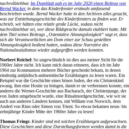
nachvollziehbar.
Im Domblatt gab es im Jahr 2020 einen Beitrag von
Bernd Wacker
, in dem das Kinderfenster erstmals umfassend
beschrieben wurde. Bernd Wacker hatte in den Archiven alles gesucht,
was zur Entstehungsgeschichte des Kinderfensters zu finden war. Er
schrieb, wir hätten eine relativ große Lücke, sodass nicht
nachvollziehbar sei, wer diese Bildsprache damals etabliert hatte. Mit
dem Titel seines Beitrags „Ostentative Ahnungslosigkeit“ sagt er, dass
sich die Verantwortlichen am Dom einer zur Schau gestellten
Ahnungslosigkeit bedient hatten, sodass diese Narrative des
Nationalsozialismus wieder aufgegriffen werden konnten.
Norbert Reichel
: So ungewöhnlich ist dies aus meiner Sicht für die
1960er Jahre nicht. Ich kann mich daran erinnern, dass ich im Jahr
1964 zur Kommunion mehrere Bücher geschenkt bekam, in denen
eindeutig antijüdisch-antisemitische Erzählungen zu lesen waren. Ein
Beispiel war die Geschichte eines bösen Juden, der ein Christenkind
zwang, ihm eine Hostie zu bringen, damit er sie verbrennen konnte, ei
anderes die Werner-Geschichte aus Bacharach, der Christenjunge, der
von Juden umgebracht wurde, eine Ritualmordgeschichte, wie wir sie
auch aus anderen Ländern kennen, mit William von Norwich, dem
Anderl von Rinn oder Simon von Trient. So etwas bekamen neun- bis
zehnjährige Kinder Mitte der 1960er Jahre zu lesen!
Thomas Frings
:
Kinder sind mit solchen Erzählungen aufgewachsen.
Diese Geschichten und diese Darstellungsformen werden damit in die