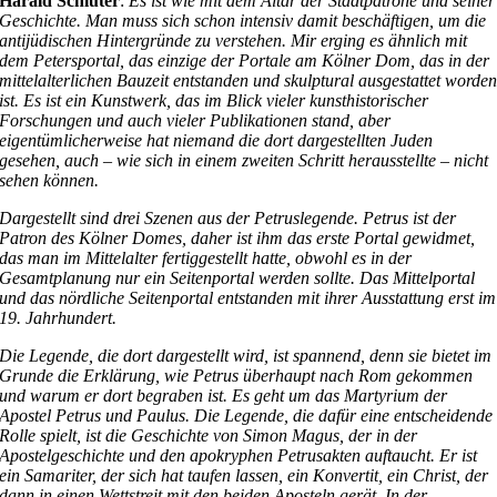
Harald Schlüter
:
Es ist wie mit dem Altar der Stadtpatrone und seiner
Geschichte. Man muss sich schon intensiv damit beschäftigen, um die
antijüdischen Hintergründe zu verstehen. Mir erging es ähnlich mit
dem Petersportal, das einzige der Portale am Kölner Dom, das in der
mittelalterlichen Bauzeit entstanden und skulptural ausgestattet worde
ist. Es ist ein Kunstwerk, das im Blick vieler kunsthistorischer
Forschungen und auch vieler Publikationen stand, aber
eigentümlicherweise hat niemand die dort dargestellten Juden
gesehen, auch – wie sich in einem zweiten Schritt herausstellte – nicht
sehen können.
Dargestellt sind drei Szenen aus der Petruslegende. Petrus ist der
Patron des Kölner Domes, daher ist ihm das erste Portal gewidmet,
das man im Mittelalter fertiggestellt hatte, obwohl es in der
Gesamtplanung nur ein Seitenportal werden sollte. Das Mittelportal
und das nördliche Seitenportal entstanden mit ihrer Ausstattung erst im
19. Jahrhundert.
Die Legende, die dort dargestellt wird, ist spannend, denn sie bietet im
Grunde die Erklärung, wie Petrus überhaupt nach Rom gekommen
und warum er dort begraben ist. Es geht um das Martyrium der
Apostel Petrus und Paulus. Die Legende, die dafür eine entscheidende
Rolle spielt, ist die Geschichte von Simon Magus, der in der
Apostelgeschichte und den apokryphen Petrusakten auftaucht. Er ist
ein Samariter, der sich hat taufen lassen, ein Konvertit, ein Christ, der
dann in einen Wettstreit mit den beiden Aposteln gerät. In der