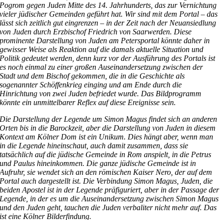
Pogrom gegen Juden Mitte des 14. Jahrhunderts, das zur Vernichtung
vieler jüdischer Gemeinden geführt hat. Wir sind mit dem Portal – das
lässt sich zeitlich gut eingrenzen – in der Zeit nach der Neuansiedlung
von Juden durch Erzbischof Friedrich von Saarwerden. Diese
prominente Darstellung von Juden am Petersportal könnte daher in
gewisser Weise als Reaktion auf die damals aktuelle Situation und
Politik gedeutet werden, denn kurz vor der Ausführung des Portals ist
es noch einmal zu einer großen Auseinandersetzung zwischen der
Stadt und dem Bischof gekommen, die in die Geschichte als
sogenannter Schöffenkrieg einging und am Ende durch die
Hinrichtung von zwei Juden befriedet wurde. Das Bildprogramm
könnte ein unmittelbarer Reflex auf diese Ereignisse sein.
Die Darstellung der Legende um Simon Magus findet sich an anderen
Orten bis in die Barockzeit, aber die Darstellung von Juden in diesem
Kontext am Kölner Dom ist ein Unikum. Dies hängt aber, wenn man
in die Legende hineinschaut, auch damit zusammen, dass sie
tatsächlich auf die jüdische Gemeinde in Rom anspielt, in die Petrus
und Paulus hineinkommen. Die ganze jüdische Gemeinde ist in
Aufruhr, sie wendet sich an den römischen Kaiser Nero, der auf dem
Portal auch dargestellt ist. Die Verbindung Simon Magus, Juden, die
beiden Apostel ist in der Legende präfiguriert, aber in der Passage der
Legende, in der es um die Auseinandersetzung zwischen Simon Magus
und den Juden geht, tauchen die Juden verbaliter nicht mehr auf. Das
ist eine Kölner Bilderfindung.