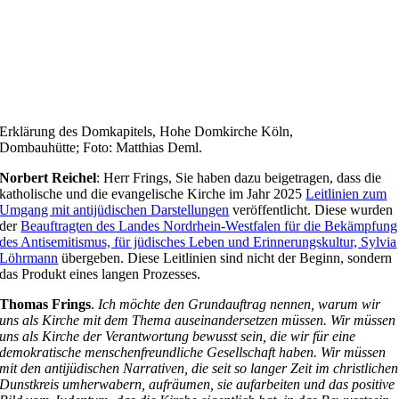
Erklärung des Domkapitels, Hohe Domkirche Köln,
Dombauhütte; Foto: Matthias Deml.
Norbert Reichel
: Herr Frings, Sie haben dazu beigetragen, dass die
katholische und die evangelische Kirche im Jahr 2025
Leitlinien zum
Umgang mit antijüdischen Darstellungen
veröffentlicht. Diese wurden
der
Beauftragten des Landes Nordrhein-Westfalen für die Bekämpfung
des Antisemitismus, für jüdisches Leben und Erinnerungskultur, Sylvia
Löhrmann
übergeben. Diese Leitlinien sind nicht der Beginn, sondern
das Produkt eines langen Prozesses.
Thomas Frings
.
Ich möchte den Grundauftrag nennen, warum wir
uns als Kirche mit dem Thema auseinandersetzen müssen. Wir müssen
uns als Kirche der Verantwortung bewusst sein, die wir für eine
demokratische menschenfreundliche Gesellschaft haben. Wir müssen
mit den antijüdischen Narrativen, die seit so langer Zeit im christlichen
Dunstkreis umherwabern, aufräumen, sie aufarbeiten und das positive