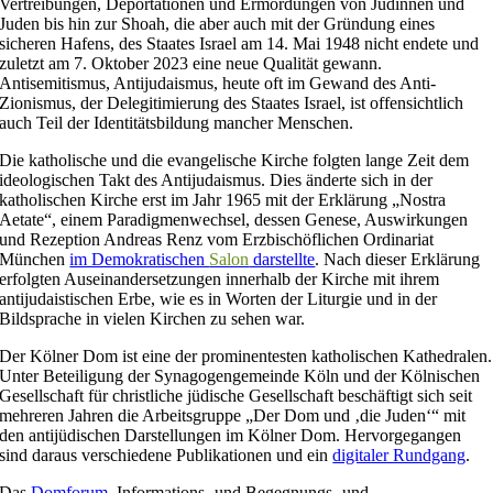
Vertreibungen, Deportationen und Ermordungen von Jüdinnen und
Juden bis hin zur Shoah, die aber auch mit der Gründung eines
sicheren Hafens, des Staates Israel am 14. Mai 1948 nicht endete und
zuletzt am 7. Oktober 2023 eine neue Qualität gewann.
Antisemitismus, Antijudaismus, heute oft im Gewand des Anti-
Zionismus, der Delegitimierung des Staates Israel, ist offensichtlich
auch Teil der Identitätsbildung mancher Menschen.
Die katholische und die evangelische Kirche folgten lange Zeit dem
ideologischen Takt des Antijudaismus. Dies änderte sich in der
katholischen Kirche erst im Jahr 1965 mit der Erklärung „Nostra
Aetate“, einem Paradigmenwechsel, dessen Genese, Auswirkungen
und Rezeption Andreas Renz vom Erzbischöflichen Ordinariat
München
im Demokratischen
Salon
darstellte
. Nach dieser Erklärung
erfolgten Auseinandersetzungen innerhalb der Kirche mit ihrem
antijudaistischen Erbe, wie es in Worten der Liturgie und in der
Bildsprache in vielen Kirchen zu sehen war.
Der Kölner Dom ist eine der prominentesten katholischen Kathedralen.
Unter Beteiligung der Synagogengemeinde Köln und der Kölnischen
Gesellschaft für christliche jüdische Gesellschaft beschäftigt sich seit
mehreren Jahren die Arbeitsgruppe „Der Dom und ‚die Juden‘“ mit
den antijüdischen Darstellungen im Kölner Dom. Hervorgegangen
sind daraus verschiedene Publikationen und ein
digitaler Rundgang
.
Das
Domforum
, Informations- und Begegnungs- und