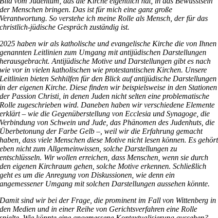
Bild vom Judentum, das die Kirche eigentlich hat, in das Bewusstsein
der Menschen bringen. Das ist für mich eine ganz große
Verantwortung. So verstehe ich meine Rolle als Mensch, der für das
christlich-jüdische Gespräch zuständig ist.
2025 haben wir als katholische und evangelische Kirche die von Ihnen
genannten Leitlinien zum Umgang mit antijüdischen Darstellungen
herausgebracht. Antijüdische Motive und Darstellungen gibt es nach
wie vor in vielen katholischen wie protestantischen Kirchen. Unsere
Leitlinien bieten Sehhilfen für den Blick auf antijüdische Darstellungen
in der eigenen Kirche. Diese finden wir beispielsweise in den Stationen
der Passion Christi, in denen Juden nicht selten eine problematische
Rolle zugeschrieben wird. Daneben haben wir verschiedene Elemente
erklärt – wie die Gegenüberstellung von Ecclesia und Synagoge, die
Verbindung von Schwein und Jude, das Phänomen des Judenhuts, die
Überbetonung der Farbe Gelb –, weil wir die Erfahrung gemacht
haben, dass viele Menschen diese Motive nicht lesen können. Es gehör
eben nicht zum Allgemeinwissen, solche Darstellungen zu
entschlüsseln. Wir wollen erreichen, dass Menschen, wenn sie durch
den eigenen Kirchraum gehen, solche Motive erkennen. Schließlich
geht es um die Anregung von Diskussionen, wie denn ein
angemessener Umgang mit solchen Darstellungen aussehen könnte.
Damit sind wir bei der Frage, die prominent im Fall von Wittenberg in
den Medien und in einer Reihe von Gerichtsverfahren eine Rolle
spielte. Wie könnte eine angemessene Kontextualisierung aussehen?