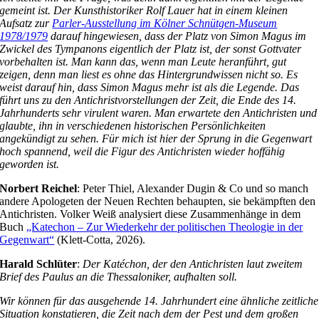
gemeint ist. Der Kunsthistoriker Rolf Lauer hat in einem kleinen
Aufsatz zur
Parler-Ausstellung im Kölner Schnütgen-Museum
1978/1979
darauf hingewiesen, dass der Platz von Simon Magus im
Zwickel des Tympanons eigentlich der Platz ist, der sonst Gottvater
vorbehalten ist. Man kann das, wenn man Leute heranführt, gut
zeigen, denn man liest es ohne das Hintergrundwissen nicht so. Es
weist darauf hin, dass Simon Magus mehr ist als die Legende. Das
führt uns zu den Antichristvorstellungen der Zeit, die Ende des 14.
Jahrhunderts sehr virulent waren. Man erwartete den Antichristen und
glaubte, ihn in verschiedenen historischen Persönlichkeiten
angekündigt zu sehen. Für mich ist hier der Sprung in die Gegenwart
hoch spannend, weil die Figur des Antichristen wieder hoffähig
geworden ist.
Norbert Reichel
: Peter Thiel, Alexander Dugin & Co und so manch
andere Apologeten der Neuen Rechten behaupten, sie bekämpften den
Antichristen. Volker Weiß analysiert diese Zusammenhänge in dem
Buch
„Katechon – Zur Wiederkehr der politischen Theologie in der
Gegenwart“
(Klett-Cotta, 2026).
Harald Schlüter
:
Der Katéchon, der den Antichristen laut zweitem
Brief des Paulus an die Thessaloniker, aufhalten soll.
Wir können für das ausgehende 14. Jahrhundert eine ähnliche zeitliche
Situation konstatieren, die Zeit nach dem der Pest und dem großen