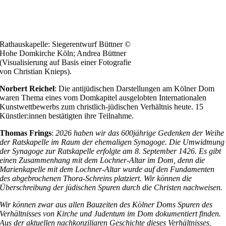
Rathauskapelle: Siegerentwurf Büttner ©
Hohe Domkirche Köln; Andrea Büttner
(Visualisierung auf Basis einer Fotografie
von Christian Knieps).
Norbert Reichel
: Die antijüdischen Darstellungen am Kölner Dom
waren Thema eines vom Domkapitel ausgelobten Internationalen
Kunstwettbewerbs zum christlich-jüdischen Verhältnis heute. 15
Künstler:innen bestätigten ihre Teilnahme.
Thomas Frings
:
2026 haben wir das 600jährige Gedenken der Weihe
der Ratskapelle im Raum der ehemaligen Synagoge. Die Umwidmung
der Synagoge zur Ratskapelle erfolgte am 8. September 1426. Es gibt
einen Zusammenhang mit dem Lochner-Altar im Dom, denn die
Marienkapelle mit dem Lochner-Altar wurde auf den Fundamenten
des abgebrochenen Thora-Schreins platziert. Wir können die
Überschreibung der jüdischen Spuren durch die Christen nachweisen.
Wir können zwar aus allen Bauzeiten des Kölner Doms Spuren des
Verhältnisses von Kirche und Judentum im Dom dokumentiert finden.
Aus der aktuellen nachkonziliaren Geschichte dieses Verhältnisses,