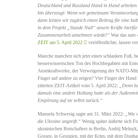
Deutschland und Russland Hand in Hand arbeiten –
bin überzeugt: Wenn wir gemeinsam Verantwortung 
dann leisten wir zugleich einen Beitrag für eine k
in dem Projekt „Stunde Null“ unsere Kräfte hierfü
Zusammenarbeit annehmen würde!“
War das naiv 
ZEIT am 5. April 2022
veröffentlichte, lassen v
Manche manchen sich jetzt einen schlanken Fuß, b
besserwisserischen Ton des Hochbegabten mit Ents
Atomkraftwerke, der Verweigerung der NATO-Mitgli
Finger auf andere zu zeigen? Vier Finger der Hand 
zitierten ZEIT-Artikel vom 5. April 2022:
„
Denn he
damals eine andere Haltung hatte als der Außenminis
Empörung auf sie selbst zurück.“
Manuela Schwesig sagte am 31. März 2022:
„
Wie v
die Ukraine angreift
.“
Wenig später äußerte sich Fr
ukrainischen Botschafters in Berlin, Andrij Melnyk
Grosny, in Georgien, mit der Krim, mit dem Donb