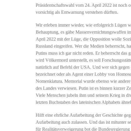
Präsidentschaftswahl vom 24. April 2022 ist noch 
vorsichtig als Entwarnung verstehen dürften.
Wir erleben immer wieder, wie erfolgreich Lügen 
Behauptung, es gäbe Massenvernichtungswaffen im I
April 2022 mit der Lüge, die Opposition wolle Sozi
Russland eingreifen. Wer die Medien beherrscht, ha
Putins muss ich gar nicht reden. Er beherrscht das
wird Völkermord unterstellt, es soll Forschungsstä
natürlich auf Befehl der USA. Und wer sich gegen 
bezeichnet oder als Agent einer Lobby von Homosex
Nomenklatura. Memorial wurde ebenso wie andere zi
des Landes verwiesen. Putin ist es binnen kurzer Ze
Viele Menschen jubeln ihm und seinem Krieg in div
letzten Buchstaben des lateinischen Alphabets ähnel
Hilft eine ehrliche Aufarbeitung der Geschichte ge
Aufarbeitung auch zulassen. Und das ist mitunter sel
für Realitätsverweigerung bot die Bundesregierung