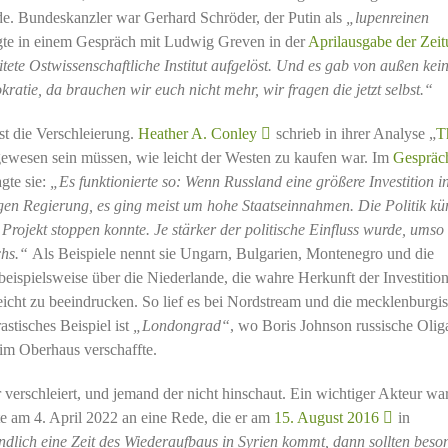
rde. Bundeskanzler war Gerhard Schröder, der Putin als
„lupenreinen
gte in einem Gespräch mit Ludwig Greven in der
Aprilausgabe der Zei
ete Ostwissenschaftliche Institut aufgelöst. Und es gab von außen kei
kratie, da brauchen wir euch nicht mehr, wir fragen die jetzt selbst.“
st die Verschleierung.
Heather A. Conley
schrieb in ihrer Analyse „
T
 gewesen sein müssen, wie leicht der Westen zu kaufen war. Im
Gespräc
gte sie:
„Es funktionierte so: Wenn Russland eine größere Investition i
igen Regierung, es ging meist um hohe Staatseinnahmen. Die Politik k
Projekt stoppen konnte. Je stärker der politische Einfluss wurde, umso
chs.“
Als Beispiele nennt sie Ungarn, Bulgarien, Montenegro und die
eispielsweise über die Niederlande, die wahre Herkunft der Investitio
leicht zu beeindrucken. So lief es bei Nordstream und die mecklenburgi
stisches Beispiel ist
„Londongrad“
, wo Boris Johnson russische Olig
 im Oberhaus verschaffte.
verschleiert, und jemand der nicht hinschaut. Ein wichtiger Akteur wa
te am 4. April 2022 an eine Rede, die er am
15. August 2016
in
dlich eine Zeit des Wiederaufbaus in Syrien kommt, dann sollten beso