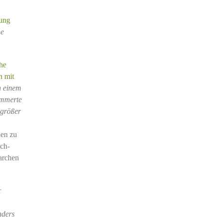
tung
ne
he
h mit
n einem
ümmerte
 größer
nen zu
sch-
archen
r
nders