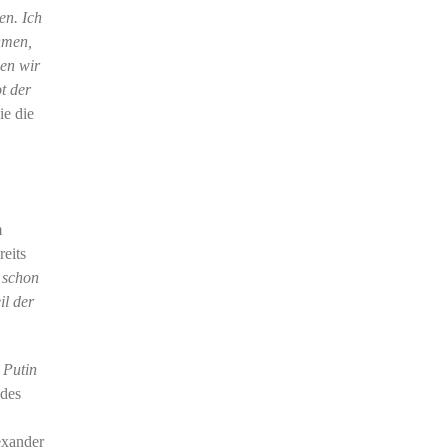
en. Ich
hmen,
ben wir
t der
ie die
m
reits
 schon
il der
 Putin
 des
exander