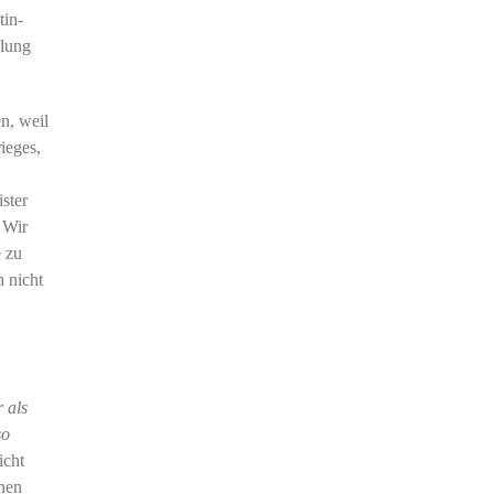
tin-
llung
n, weil
ieges,
ster
 Wir
e zu
n nicht
 als
so
icht
enen