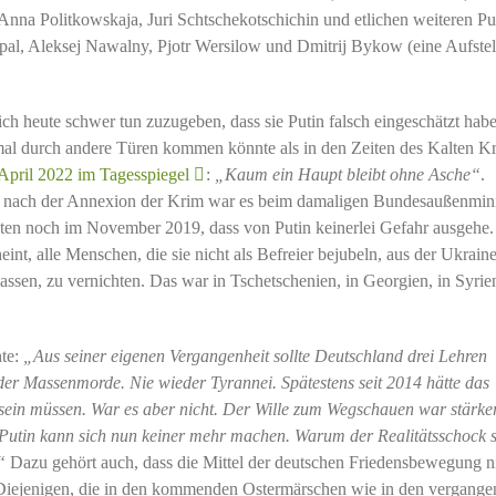
Anna Politkowskaja, Juri Schtschekotschichin und etlichen weiteren Pu
ipal, Aleksej Nawalny, Pjotr Wersilow und Dmitrij Bykow (eine Aufste
ch heute schwer tun zuzugeben, dass sie Putin falsch eingeschätzt habe
 mal durch andere Türen kommen könnte als in den Zeiten des Kalten Kr
April 2022 im Tagesspiegel
:
„Kaum ein Haupt bleibt ohne Asche“
.
hre nach der Annexion der Krim war es beim damaligen Bundesaußenmini
bten noch im November 2019, dass von Putin keinerlei Gefahr ausgehe.
eint, alle Menschen, die sie nicht als Befreier bejubeln, aus der Ukrain
 lassen, zu vernichten. Das war in Tschetschenien, in Georgien, in Syrie
hte:
„
Aus seiner eigenen Vergangenheit sollte Deutschland drei Lehren
der Massenmorde. Nie wieder Tyrannei. Spätestens seit 2014 hätte das
 sein müssen. War es aber nicht. Der Wille zum Wegschauen war stärker
 Putin kann sich nun keiner mehr machen. Warum der Realitätsschock 
.“
Dazu gehört auch, dass die Mittel der deutschen Friedensbewegung n
. Diejenigen, die in den kommenden Ostermärschen wie in den vergang