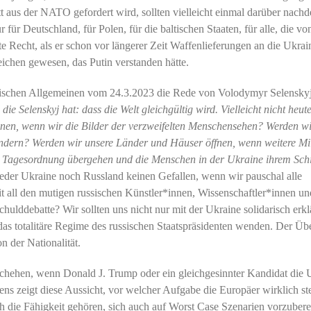
itt aus der NATO gefordert wird, sollten vielleicht einmal darüber nach
r für Deutschland, für Polen, für die baltischen Staaten, für alle, die vo
e Recht, als er schon vor längerer Zeit Waffenlieferungen an die Ukrai
eichen gewesen, das Putin verstanden hätte.
dischen Allgemeinen vom 24.3.2023 die Rede von Volodymyr Selenskyj
 die Selenskyj hat: dass die Welt gleichgültig wird. Vielleicht nicht heut
en, wenn wir die Bilder der verzweifelten Menschensehen? Werden wi
indern? Werden wir unsere Länder und Häuser öffnen, wenn weitere Mi
Tagesordnung übergehen und die Menschen in der Ukraine ihrem Schi
weder Ukraine noch Russland keinen Gefallen, wenn wir pauschal alle
t all den mutigen russischen Künstler*innen, Wissenschaftler*innen un
chulddebatte? Wir sollten uns nicht nur mit der Ukraine solidarisch erkl
das totalitäre Regime des russischen Staatspräsidenten wenden. Der Übe
 der Nationalität.
chehen, wenn Donald J. Trump oder ein gleichgesinnter Kandidat die 
ns zeigt diese Aussicht, vor welcher Aufgabe die Europäer wirklich st
ch die Fähigkeit gehören, sich auch auf Worst Case Szenarien vorzubere