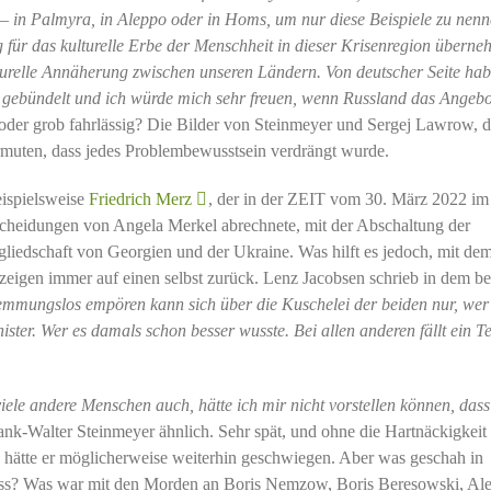
 in Palmyra, in Aleppo oder in Homs, um nur diese Beispiele zu nenn
für das kulturelle Erbe der Menschheit in dieser Krisenregion überne
ulturelle Annäherung zwischen unseren Ländern. Von deutscher Seite ha
r gebündelt und ich würde mich sehr freuen, wenn Russland das Angebo
oder grob fahrlässig? Die Bilder von Steinmeyer und Sergej Lawrow, d
ermuten, dass jedes Problembewusstsein verdrängt wurde.
eispielsweise
Friedrich Merz
, der in der ZEIT vom 30. März 2022 im
cheidungen von Angela Merkel abrechnete, mit der Abschaltung der
edschaft von Georgien und der Ukraine. Was hilft es jedoch, mit de
zeigen immer auf einen selbst zurück. Lenz Jacobsen schrieb in dem be
mmungslos empören kann sich über die Kuschelei der beiden nur, wer
ter. Wer es damals schon besser wusste. Bei allen anderen fällt ein Te
iele andere Menschen auch, hätte ich mir nicht vorstellen können, dass
ank-Walter Steinmeyer ähnlich. Sehr spät, und ohne die Hartnäckigkeit
, hätte er möglicherweise weiterhin geschwiegen. Aber was geschah in
ass? Was war mit den Morden an Boris Nemzow, Boris Beresowski, Al