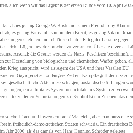
offen, auch wenn wir das Ergebnis der ersten Runde vom 10. April 202
wirken. Dies gelang George W. Bush und seinem Freund Tony Blair mit
rak, es gelang Boris Johnson mit dem Brexit, es gelang Viktor Orbán
alleistungen streichen und militärisch in den Krieg der Ukraine gegen
t es leicht, Lügen unwidersprochen zu verbreiten. Über die diversen L
 gesamte Arsenal: die Gegner werden als Nazis, Faschisten beschimpft, 
tten zur Herstellung von biologischen und chemischen Waffen geben, all
den Krieg ausspricht, wird als Agent der USA und ihres Vasallen EU
uellen. Gayropa ist schon längere Zeit ein Kampfbegriff der russisch
vilgesellschaftliche Akteure zerschlagen, ausländische Stiftungen wu
it gelungen, ein autoritäres System in ein totalitäres System zu verwand
ersen inszenierten Veranstaltungen zu. Symbol ist ein Zeichen, das de
t.
gen solche Lügen und Inszenierungen? Vielleicht, aber man muss eine s
bst in freiheitlich-demokratischen Staaten schwierig. Ein drastisches B
 im Jahr 2000, als das damals von Hans-Henning Schröder geleitete