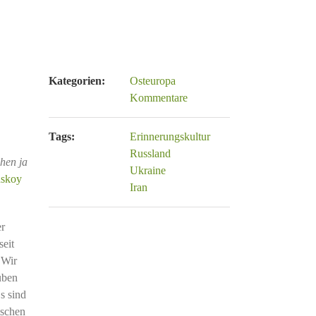
Kategorien:
Osteuropa
Kommentare
Tags:
Erinnerungskultur
Russland
hen ja
Ukraine
nskoy
Iran
er
eit
 Wir
uben
s sind
ischen