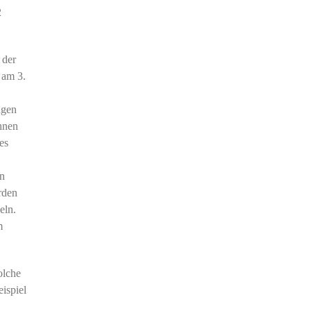
2
 der
 am 3.
ügen
ihnen
es
en
rden
eln.
m
olche
eispiel