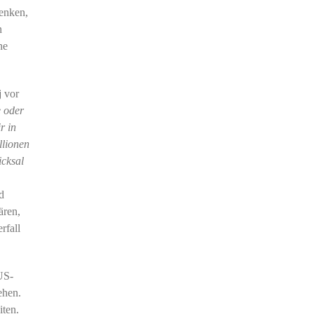
denken,
n
ne
 vor
e oder
r in
llionen
cksal
d
ären,
rfall
US-
ehen.
iten.