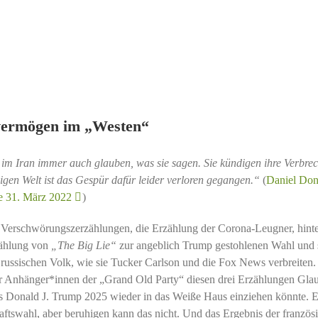
vermögen im „Westen“
im Iran immer auch glauben, was sie sagen. Sie kündigen ihre Verbrec
igen Welt ist das Gespür dafür leider verloren gegangen.“
(
Daniel Do
ne 31. März 2022
)
Verschwörungszerzählungen, die Erzählung der Corona-Leugner, hint
zählung von
„The Big Lie“
zur angeblich Trump gestohlenen Wahl und s
ssischen Volk, wie sie Tucker Carlson und die Fox News verbreiten.
der Anhänger*innen der „Grand Old Party“ diesen drei Erzählungen Gla
ss Donald J. Trump 2025 wieder in das Weiße Haus einziehen könnte. E
aftswahl, aber beruhigen kann das nicht. Und das Ergebnis der französ