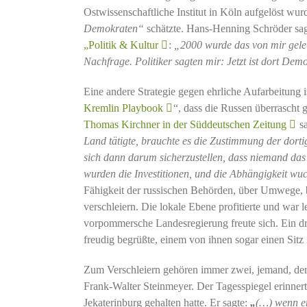
Ostwissenschaftliche Institut in Köln aufgelöst wu
Demokraten“
schätzte. Hans-Henning Schröder sa
„Politik & Kultur
:
„2000 wurde das von mir geleit
Nachfrage. Politiker sagten mir: Jetzt ist dort Demo
Eine andere Strategie gegen ehrliche Aufarbeitung i
Kremlin Playbook
“, dass die Russen überrascht
Thomas Kirchner in der Süddeutschen Zeitung
sa
Land tätigte, brauchte es die Zustimmung der dort
sich dann darum sicherzustellen, dass niemand das 
wurden die Investitionen, und die Abhängigkeit wu
Fähigkeit der russischen Behörden, über Umwege, b
verschleiern. Die lokale Ebene profitierte und war 
vorpommersche Landesregierung freute sich. Ein dra
freudig begrüßte, einem von ihnen sogar einen Sitz
Zum Verschleiern gehören immer zwei, jemand, der 
Frank-Walter Steinmeyer. Der Tagesspiegel erinner
Jekaterinburg gehalten hatte. Er sagte:
„
(…) wenn en