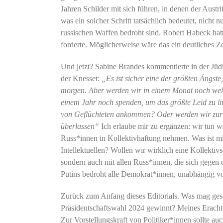
Jahren Schilder mit sich führen, in denen der Austr
was ein solcher Schritt tatsächlich bedeutet, nicht nu
russischen Waffen bedroht sind. Robert Habeck hatt
forderte. Möglicherweise wäre das ein deutliches Z
Und jetzt? Sabine Brandes kommentierte in der Jü
der Knesset:
„Es ist sicher eine der größten Ängste,
morgen. Aber werden wir in einem Monat noch wein
einem Jahr noch spenden, um das größte Leid zu l
von Geflüchteten ankommen? Oder werden wir zur 
überlassen“
Ich erlaube mir zu ergänzen: wir tun 
Russ*innen in Kollektivhaftung nehmen. Was ist mi
Intellektuellen? Wollen wir wirklich eine Kollektivs
sondern auch mit allen Russ*innen, die sich gegen 
Putins bedroht alle Demokrat*innen, unabhängig von
Zurück zum Anfang dieses Editorials. Was mag ges
Präsidentschaftswahl 2024 gewinnt? Meines Erachte
Zur Vorstellungskraft von Politiker*innen sollte au