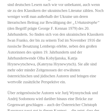
sind deutschen Lesern nach wie vor unbekannt, auch wenn
sie zu den Klassikern der ukrainischen Literatur zählen. Noch
weniger weiß man außerhalb der Ukraine um deren
literarischen Beitrag zur Bewältigung der
„Urkatastrophe“
(den Begriff prägte George F. Kennan 1979) des 20.
Jahrhunderts. So finden sich von den ukrainischen Klassikern
Iwan Franko, der bis zu seinem Tod im November 1916 die
russische Besatzung Lembergs erlebte, neben den großen
Autorinnen des späten 19. Jahrhunderts und der
Jahrhundertwende Olha Kobyljanska, Katrja
Hrynewytschewa, (Kateryna Hrynewytsch). Sie alle sind
mehr oder minder Zeitgenossen der erwähnten
österreichischen und jüdischen Autoren und bringen eine
wertvolle zusätzliche Perspektive ein.
Über zeitgenössische Autoren wie Jurij Wynnytschuk und
Andrij Sodomora wird darüber hinaus eine Brücke zur
Gegenwart geschlagen – auch der Österreicher Christoph
Ransmayr passt gut in diesen Kontext –, die zeigt, dass der