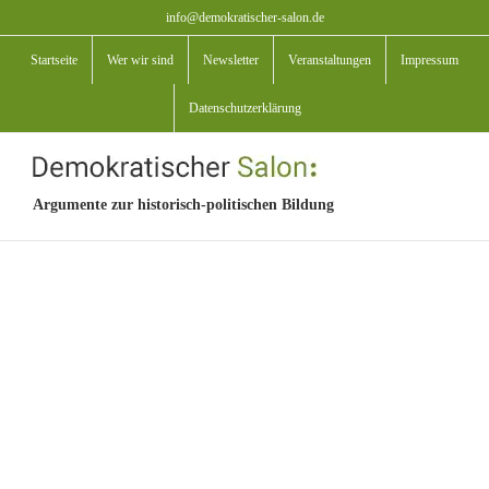
Zum
info@demokratischer-salon.de
Inhalt
Startseite
Wer wir sind
Newsletter
Veranstaltungen
Impressum
springen
Datenschutzerklärung
Argumente zur historisch-politischen Bildung
View
Larger
Image