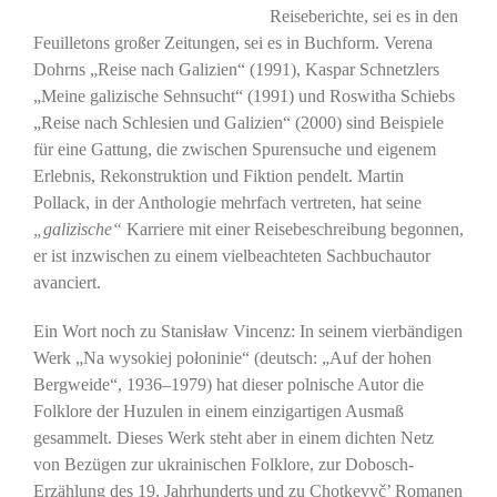
Reiseberichte, sei es in den
Feuilletons großer Zeitungen, sei es in Buchform. Verena
Dohrns „Reise nach Galizien“ (1991), Kaspar Schnetzlers
„Meine galizische Sehnsucht“ (1991) und Roswitha Schiebs
„Reise nach Schlesien und Galizien“ (2000) sind Beispiele
für eine Gattung, die zwischen Spurensuche und eigenem
Erlebnis, Rekonstruktion und Fiktion pendelt. Martin
Pollack, in der Anthologie mehrfach vertreten, hat seine
„galizische“
Karriere mit einer Reisebeschreibung begonnen,
er ist inzwischen zu einem vielbeachteten Sachbuchautor
avanciert.
Ein Wort noch zu Stanisław Vincenz: In seinem vierbändigen
Werk „Na wysokiej połoninie“ (deutsch: „Auf der hohen
Bergweide“, 1936–1979) hat dieser polnische Autor die
Folklore der Huzulen in einem einzigartigen Ausmaß
gesammelt. Dieses Werk steht aber in einem dichten Netz
von Bezügen zur ukrainischen Folklore, zur Dobosch-
Erzählung des 19. Jahrhunderts und zu Chotkevyč’ Romanen