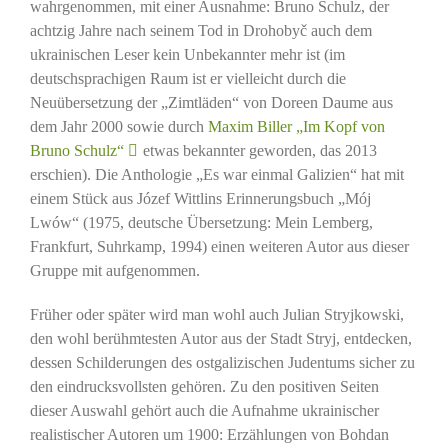
wahrgenommen, mit einer Ausnahme: Bruno Schulz, der
achtzig Jahre nach seinem Tod in Drohobyč auch dem
ukrainischen Leser kein Unbekannter mehr ist (im
deutschsprachigen Raum ist er vielleicht durch die
Neuübersetzung der „Zimtläden“ von Doreen Daume aus
dem Jahr 2000 sowie durch
Maxim Biller „Im Kopf von
Bruno Schulz“
etwas bekannter geworden, das 2013
erschien). Die Anthologie „Es war einmal Galizien“ hat mit
einem Stück aus Józef Wittlins Erinnerungsbuch „Mój
Lwów“ (1975, deutsche Übersetzung: Mein Lemberg,
Frankfurt, Suhrkamp, 1994) einen weiteren Autor aus dieser
Gruppe mit aufgenommen.
Früher oder später wird man wohl auch Julian Stryjkowski,
den wohl berühmtesten Autor aus der Stadt Stryj, entdecken,
dessen Schilderungen des ostgalizischen Judentums sicher zu
den eindrucksvollsten gehören. Zu den positiven Seiten
dieser Auswahl gehört auch die Aufnahme ukrainischer
realistischer Autoren um 1900: Erzählungen von Bohdan