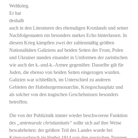
Weltkrieg.
Er hat
deshalb
auch in den Literaturen des ehemaligen Kronlands und seiner
Nachfolgestaaten ein besonders starkes Echo hinterlassen. In
diesem Krieg kämpften zwei der zahlenmäßig größten
Nationalitäten Galiziens auf beiden Seiten der Front, Polen
und Ukrainer standen einander in Uniformen der zaristischen
wie auch der k.-und-k.-Armee gegenüber. Dasselbe gilt für
Juden, die ebenso von beiden Seiten eingezogen wurden.
Galizien war schließlich, im Unterschied zu anderen
Gebieten der Habsburgermonarchie, Kriegsschauplatz und
als solcher von den tragischen Geschehnissen besonders
betroffen.
Die von der Publizistik immer wieder beschworene Funktion
des
„antemurale christianitatis“
sollte sich auf ihre Weise
bewahrheiten: der größere Teil des Landes wurde bei
Kriegsausbruch im Herbst 1914 von den russischen Truppen