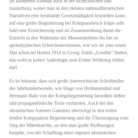
(in kleinerem Ausmaß auch in der tschechischen und
russischen), wobei man in den meisten nationalliterarischen
Narrativen eine bestimmte Gesetzmäßigkeit feststellen kann:
auf eine große Begeisterung bei Kriegsausbruch folgte sehr
bald eine Ernüchterung und im Zusammenhang damit die
Einsicht in den Wahnsinn des Massensterbens bis hin zu
apokalyptischen Schreckensvisionen, wie wir sie zum ersten
Mal schon im Herbst 1914 in Georg Trakls „Grodek“ finden,
das wohl in keiner Anthologie zum Ersten Weltkrieg fehlen
darf.
Es ist bekannt, dass sich große österreichische Schriftsteller
der Jahrhundertwende, wie Hugo von Hofmannsthal und
Hermann Bahr von der Kriegsbegeisterung hinreißen ließen
und propagandistische Texte verfassten. Auch bei den
ukrainischen Autoren Galiziens überwiegt in den ersten
beiden Kriegsjahren Begeisterung und die Überzeugung vom
Sieg der Mittelmächte, an den man große Hoffnungen
knüpfte, von der Schaffung eines eigenen ukrainischen