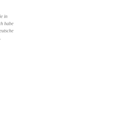
e in
ch habe
eutsche
g.