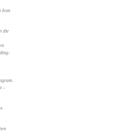
m Iran
n die
en
ding-
tagram.
t –
es
chen