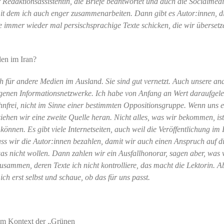
r Redaktionsassistentin, die Briefe beantwortet und auch die Socialmed
mit dem ich auch enger zusammenarbeiten. Dann gibt es Autor:innen, d
ie immer wieder mal persischsprachige Texte schicken, die wir übersetz
iden im Iran?
h für andere Medien im Ausland. Sie sind gut vernetzt. Auch unsere an
igenen Informationsnetzwerke. Ich habe von Anfang an Wert daraufgele
bahnfrei, nicht im Sinne einer bestimmten Oppositionsgruppe. Wenn uns e
ehen wir eine zweite Quelle heran. Nicht alles, was wir bekommen, ist
önnen. Es gibt viele Internetseiten, auch weil die Veröffentlichung im 
dass wir die Autor:innen bezahlen, damit wir auch einen Anspruch auf d
s nicht wollen. Dann zahlen wir ein Ausfallhonorar, sagen aber, was 
usammen, deren Texte ich nicht kontrolliere, das macht die Lektorin. A
ich erst selbst und schaue, ob das für uns passt.
 im Kontext der „Grünen