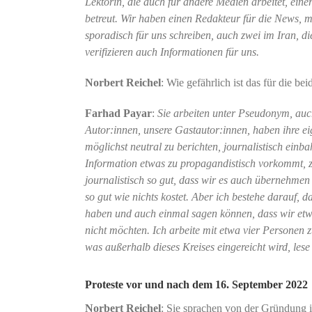
Lektorin, die auch für andere Medien arbeitet, eine
betreut. Wir haben einen Redakteur für die News, 
sporadisch für uns schreiben, auch zwei im Iran, d
verifizieren auch Informationen für uns.
Norbert Reichel
: Wie gefährlich ist das für die be
Farhad Payar
:
Sie arbeiten unter Pseudonym, auc
Autor:innen, unsere Gastautor:innen, haben ihre e
möglichst neutral zu berichten, journalistisch ein
Information etwas zu propagandistisch vorkommt, zi
journalistisch so gut, dass wir es auch übernehmen k
so gut wie nichts kostet. Aber ich bestehe darauf, 
haben und auch einmal sagen können, dass wir etwa
nicht möchten. Ich arbeite mit etwa vier Personen z
was außerhalb dieses Kreises eingereicht wird, lese 
Proteste vor und nach dem 16. September 2022
Norbert Reichel
: Sie sprachen von der Gründung