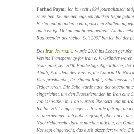
Farhad Payar
:
Ich bin seit 1994 journalistisch t
schreiben, bei meinen eigenen Stücken Regie geführ
Berlin und in anderen europäischen Städten aufgefü
auch einige Dokumentationen gedreht. All das neben
Radiosender gearbeitet. Seit 2007 bin ich bei der 
Das
Iran Journal
wurde 2010 ins Leben gerufen, 
Vereins Transparency for Iran e. V. Gründer ware
Nouripour, seit 2006 Bundestagsabgeordneter, der 
Ahadi, Präsident des Vereins, die Autorin Dr. Nasri
Viezepräsidentin, Dr. Shamit Rafat, Schatzmeister d
Trägerverein. Die Seite wurde nach der sogenan
eingerichtet, um den Protestierenden im Iran eine 
von Menschen im Iran wurden übersetzt und im Iran 
Ich bin 2011 eingestiegen. Ich wurde gefragt, ob ich 
zu übernehmen. Ich habe zugesagt, aber auch, dass 
Nachrichtenseite daraus machen möchte, ein Onlin
Konzept eingereicht, das auch akzeptiert wurde. Die