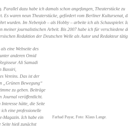
ätig. Parallel dazu habe ich damals schon angefangen, Theaterstücke zu
t. Es waren neun Theaterstücke, gefördert vom Berliner Kultursenat, di
hrt wurden. Im Nebenjob – als Hobby – arbeite ich als Schauspieler. I
 meiner journalistischen Arbeit. Bis 2007 habe ich für verschiedene d
persischen Redaktion der Deutschen Welle als Autor und Redakteur täti
als eine Webseite des
n unter anderen Omid
Regisseur Ali Samadi
n Bassiri,
es Vereins. Das ist der
nten „Grünen Bewegung“
Stimme zu geben. Beiträge
Journal veröffentlicht.
Interesse hätte, die Seite
ich eine professionelle
Farhad Payar, Foto: Klaus Lange.
e-Magazin. Ich habe ein
 Seite hieß zunächst