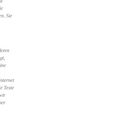
ia
ie
en. Sie
deren
gt,
ine
Internet
ie Texte
wir
ber