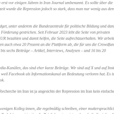
 erst vor einigen Jahren in Iran Journal umbenannt. Es sollte über die
enzeit wurde die Repression jedoch so stark, dass man nur wenig aus de
get, unter anderem die Bundeszentrale für politische Bildung und dan
e Förderung gestrichen. Seit Februar 2023 lebt die Seite von privaten
R bezahlen und damit helfen, die Seite aufrechtzuerhalten. Wir arbeit
n auch etwa 20 Prozent an die Plattform ab, die für uns die Crowdfun
is sechs Beiträge – Artikel, Interviews, Analysen – und 16 bis 20
dia-Kanälen, das sind eher kurze Beiträge. Wir sind auf X und auf Ins
 weil Facebook als Informationskanal an Bedeutung verloren hat. Es is
ok.
echerche im Iran ist ja angesichts der Repression im Iran kein einfach
wenigen Kolleg:innen, die regelmäßig schreiben, einer muttersprachli