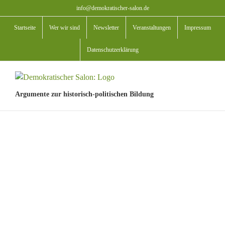
Zum
info@demokratischer-salon.de
Inhalt
Startseite
Wer wir sind
Newsletter
Veranstaltungen
Impressum
springen
Datenschutzerklärung
Argumente zur historisch-politischen Bildung
View
Larger
Image