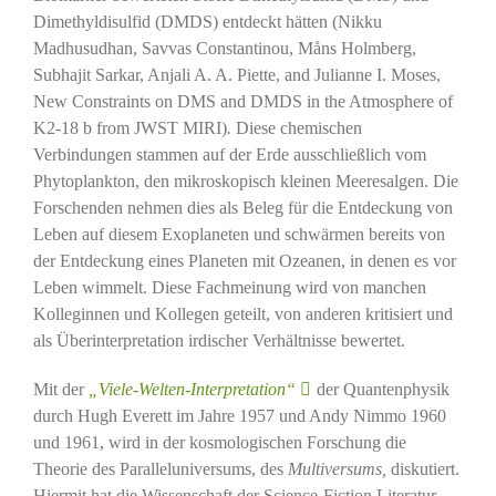
Dimethyldisulfid (DMDS) entdeckt hätten (Nikku
Madhusudhan, Savvas Constantinou, Måns Holmberg,
Subhajit Sarkar, Anjali A. A. Piette, and Julianne I. Moses,
New Constraints on DMS and DMDS in the Atmosphere of
K2-18 b from JWST MIRI)
.
Diese chemischen
Verbindungen stammen auf der Erde ausschließlich vom
Phytoplankton, den mikroskopisch kleinen Meeresalgen. Die
Forschenden nehmen dies als Beleg für die Entdeckung von
Leben auf diesem Exoplaneten und schwärmen bereits von
der Entdeckung eines Planeten mit Ozeanen, in denen es vor
Leben wimmelt. Diese Fachmeinung wird von manchen
Kolleginnen und Kollegen geteilt, von anderen kritisiert und
als Überinterpretation irdischer Verhältnisse bewertet.
Mit der
„Viele-Welten-Interpretation“
der Quantenphysik
durch Hugh Everett im Jahre 1957 und Andy Nimmo 1960
und 1961, wird in der kosmologischen Forschung die
Theorie des Paralleluniversums, des
Multiversums,
diskutiert.
Hiermit hat die Wissenschaft der Science-Fiction Literatur