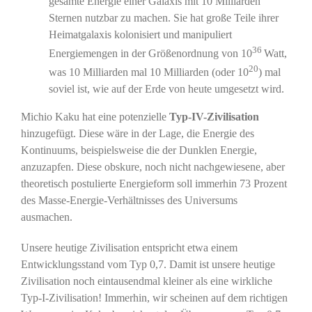
gesamte Energie einer Galaxis mit 10 Milliarden
Sternen nutzbar zu machen. Sie hat große Teile ihrer
Heimatgalaxis kolonisiert und manipuliert
36
Energiemengen in der Größenordnung von 10
Watt,
20
was 10 Milliarden mal 10 Milliarden (oder 10
) mal
soviel ist, wie auf der Erde von heute umgesetzt wird.
Michio Kaku hat eine potenzielle
Typ-IV-Zivilisation
hinzugefügt. Diese wäre in der Lage, die Energie des
Kontinuums, beispielsweise die der Dunklen Energie,
anzuzapfen. Diese obskure, noch nicht nachgewiesene, aber
theoretisch postulierte Energieform soll immerhin 73 Prozent
des Masse-Energie-Verhältnisses des Universums
ausmachen.
Unsere heutige Zivilisation entspricht etwa einem
Entwicklungsstand vom Typ 0,7. Damit ist unsere heutige
Zivilisation noch eintausendmal kleiner als eine wirkliche
Typ-I-Zivilisation! Immerhin, wir scheinen auf dem richtigen