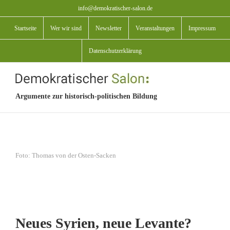
Zum
info@demokratischer-salon.de
Inhalt
Startseite
Wer wir sind
Newsletter
Veranstaltungen
Impressum
springen
Datenschutzerklärung
Argumente zur historisch-politischen Bildung
View
Foto: Thomas von der Osten-Sacken
Larger
Image
Neues Syrien, neue Levante?