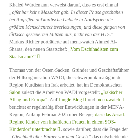
Khaled Würdemann verweist darauf, dass es erst einmal
„offenbar keine Massaker gab. In dieser Phase geschahen
bei Angriffen auf kurdische Gebiete in Nordsyrien die
größten Menschenrechtsverletzungen, und diese gingen von
türkisch gesteuerten Milizen aus, nicht von der HTS.“
Markus Richter porträtierte auf mena-watch Ahmed Al-
Sharaa, den neuen Staatschef:
„Vom Dschihadisten zum
Staatsmann?“
Thomas von der Osten-Sacken, Gründer und Geschäftsführer
der Hilfsorganisation WADI, die schwerpunktmäßig in der
Region Kurdistan im Irak arbeitet, hat im Demokratischen
Salon
zuletzt die Arbeit von WADI vorgestellt:
„Irakischer
Alltag und Europa“
. Auf
Jungle Blog
und
mena-watch
berichtet er regelmäßig über Entwicklungen in der MENA-
Region, Anfang Februar 2025 über Belege,
dass das Assad-
Regime Kinder von inhaftierten Frauen in einem SOS-
Kinderdorf unterbrachte
, sowie darüber, dass die Frage der
„Gleichheit aller Bürger vor dem Gesetz“
das entscheidende