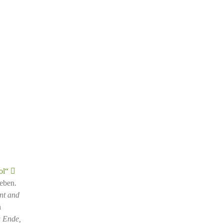
ol“
leben.
ent and
n
u Ende,