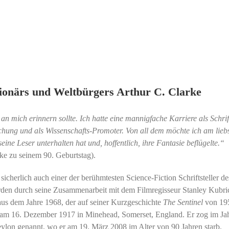
Visionärs und Weltbürgers Arthur C. Clarke
n mich erinnern sollte. Ich hatte eine mannigfache Karriere als Schrift
hung und als Wissenschafts-Promoter. Von all dem möchte ich am liebs
 seine Leser unterhalten hat und, hoffentlich, ihre Fantasie beflügelte.“
ke zu seinem 90. Geburtstag).
sicherlich auch einer der berühmtesten Science-Fiction Schriftsteller de
rden durch seine Zusammenarbeit mit dem Filmregisseur Stanley Kubri
us dem Jahre 1968, der auf seiner Kurzgeschichte
The Sentinel
von 19
ren am 16. Dezember 1917 in Minehead, Somerset, England. Er zog im Ja
lon genannt, wo er am 19. März 2008 im Alter von 90 Jahren starb.