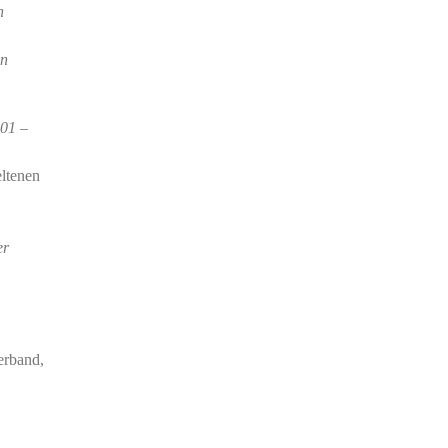
n
en
01 –
eltenen
er
erband,