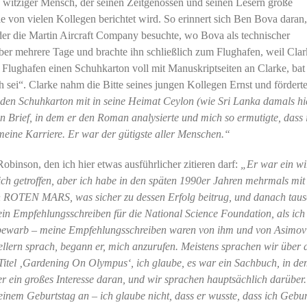
nd witziger Mensch, der seinen Zeitgenossen und seinen Lesern große
 von vielen Kollegen berichtet wird. So erinnert sich Ben Bova daran,
 der die Martin Aircraft Company besuchte, wo Bova als technischer
ber mehrere Tage und brachte ihn schließlich zum Flughafen, weil Clar
Flughafen einen Schuhkarton voll mit Manuskriptseiten an Clarke, bat 
h sei“. Clarke nahm die Bitte seines jungen Kollegen Ernst und förderte
en Schuhkarton mit in seine Heimat Ceylon (wie Sri Lanka damals hie
n Brief, in dem er den Roman analysierte und mich so ermutigte, dass 
eine Karriere. Er war der gütigste aller Menschen.“
binson, den ich hier etwas ausführlicher zitieren darf:
„Er war ein wi
ch getroffen, aber ich habe in den späten 1990er Jahren mehrmals mit
nen ROTEN MARS, was sicher zu dessen Erfolg beitrug, und danach taus
 ein Empfehlungsschreiben für die National Science Foundation, als ich
m bewarb – meine Empfehlungsschreiben waren von ihm und von Asimov
tellern sprach, begann er, mich anzurufen. Meistens sprachen wir über 
itel ‚Gardening On Olympus‘, ich glaube, es war ein Sachbuch, in de
r ein großes Interesse daran, und wir sprachen hauptsächlich darüber.
inem Geburtstag an – ich glaube nicht, dass er wusste, dass ich Gebur