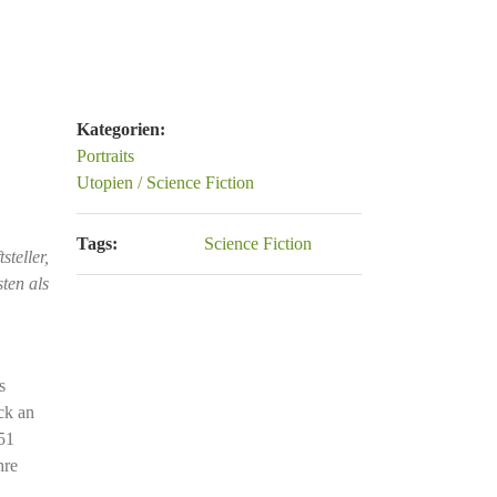
Kategorien:
Portraits
Utopien / Science Fiction
Tags:
Science Fiction
steller,
ten als
s
ck an
51
hre