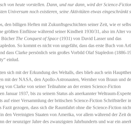
sch von heute vorstellen. Dann, und nur dann, wird der Science-Fictio
fekten Universum noch existieren, seine Aktivitäten etwas eingeschränkt 
, den billigen Heften mit Zukunftsgeschichten seiner Zeit, wie er selbs
ine größten Einflüsse während seiner Kindheit 1930/31, also im Alter v
ie Bücher
The Conquest of Space
(1931) von David Lasser und das
tapledon. So kommt es nicht von ungefähr, dass das erste Buch von Art
und dass Clarke persönlich sein großes Vorbild Olaf Stapledon (1886-1
ty“ einlud.
igten sich mit der Erkundung des Weltalls, dies blieb auch sein Hauptthe
effen mit der NASA, den Apollo-Astronauten, Wernher von Braun und d
eg von Clarke von seiner Teilnahme an der ersten Science-Fiction
ten Januar 1937, bis zu seinem Status als anerkannter Weltraum-Expert
 auf einer Versammlung der britischen Science-Fiction Schriftsteller i
 Fazit gezogen, dass sich die Raumfahrt ohne die Science-Fiction nich
it in den Vereinigten Staaten von Amerika, vor allem während der Zeit d
n der neunziger Jahre des zwanzigsten Jahrhunderts und war ein aner