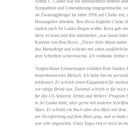
Arthur C. Clarke war ein offensichtlich heiterer u
Sympathien und Unterstützung entgegenbrachte, wie
als Zwanzigjähriger im Jahre 1956 auf Clarke traf,
Herausgeber arbeitete. Ben Bova begleitet Clarke ü
zurück nach Sri Lanka fliegen wollte. Bova gab am 
diese zu lesen und ihm mitzuteilen „was daran falsc
Karriere von Ben Bova:
„Dieser liebe Mann nahm d
das Manuskript und schickte mir einen ausführliche
dem Schreiben weitermachte. Ich verdanke Arthur m
Vergleichbare Erinnerungen schildert Kim Stanley Ro
bemerkenswerter Mensch. Ich habe ihn nie persönli
telefoniert. Er schrieb einen Klappentext für mei
wir einige Briefe aus. Zweimal schrieb er für mich
für das US Antarctic Artists and Writers‘ Progra
in Sri Lanka lebte, aber gerne mit anderen Schrifts
Mars. Er schrieb ein Buch über den Mars mit dem T
um Terraforming auf dem Mars ging, und so hatte e
war sehr angenehm. Eines Tages rief er mich an me