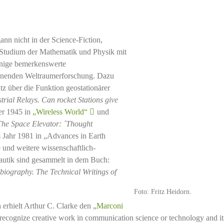
ann nicht in der Science-Fiction,
 Studium der Mathematik und Physik mit
einige bemerkenswerte
ginnenden Weltraumerforschung. Dazu
z über die Funktion geostationärer
strial Relays.
Can rocket Stations give
er 1945 in
„Wireless World“
und
The Space Elevator: ´Thought
 Jahr 1981 in „Advances in Earth
 und weitere wissenschaftlich-
nautik sind gesammelt in dem Buch:
obiography. The Technical Writings of
Foto: Fritz Heidorn.
n erhielt Arthur C. Clarke den „
Marconi
recognize creative work in communication science or technology and it