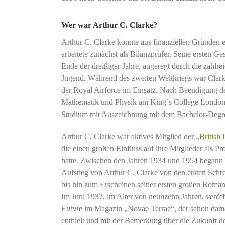
Wer war Arthur C. Clarke?
Arthur C. Clarke konnte aus finanziellen Gründen er
arbeitete zunächst als Bilanzprüfer. Seine ersten Ges
Ende der dreißiger Jahre, angeregt durch die zahlre
Jugend. Während des zweiten Weltkriegs war Clarke
der Royal Airforce im Einsatz. Nach Beendigung des
Mathematik und Physik am King`s College London
Studium mit Auszeichnung mit dem Bachelor-Degr
Arthur C. Clarke war aktives Mitglied der
„British 
die einen großen Einfluss auf ihre Mitglieder als P
hatte. Zwischen den Jahren 1934 und 1954 begann 
Aufstieg von Arthur C. Clarke von den ersten Schr
bis hin zum Erscheinen seiner ersten großen Romane.
Im Juni 1937, im Alter von neunzehn Jahren, veröff
Future
im Magazin „Novae Terrae“, der schon dama
enthielt und mit der Bemerkung über die Zukunft d