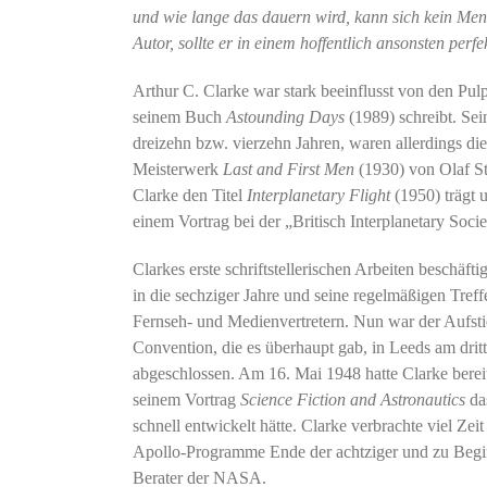
und wie lange das dauern wird, kann sich kein Men
Autor, sollte er in einem hoffentlich ansonsten per
Arthur C. Clarke war stark beeinflusst von den Pulps
seinem Buch
Astounding Days
(1989) schreibt. Se
dreizehn bzw. vierzehn Jahren, waren allerdings d
Meisterwerk
Last and First Men
(1930) von Olaf S
Clarke den Titel
Interplanetary Flight
(1950) trägt 
einem Vortrag bei der „Britisch Interplanetary Socie
Clarkes erste schriftstellerischen Arbeiten beschäft
in die sechziger Jahre und seine regelmäßigen Tr
Fernseh- und Medienvertretern. Nun war der Aufsti
Convention, die es überhaupt gab, in Leeds am drit
abgeschlossen. Am 16. Mai 1948 hatte Clarke bereits
seinem Vortrag
Science Fiction and Astronautics
das
schnell entwickelt hätte. Clarke verbrachte viel Ze
Apollo-Programme Ende der achtziger und zu Begin
Berater der NASA.