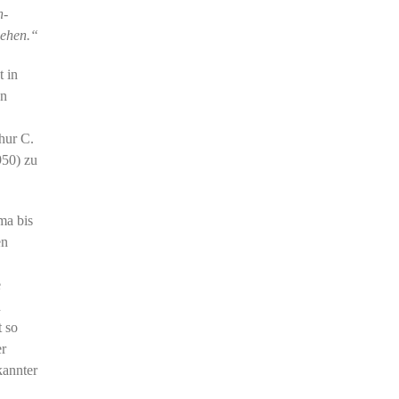
n-
sehen.“
t in
on
hur C.
950) zu
ma bis
en
e
n
t so
er
kannter