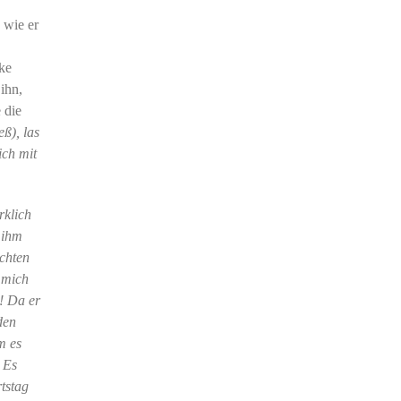
 wie er
ke
ihn,
 die
ß), las
ich mit
rklich
 ihm
chten
 mich
! Da er
den
m es
 Es
tstag