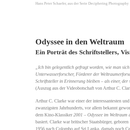
Hans Peter Schaefer, aus der Serie Deciphering Photography
Odyssee in den Weltraum
Ein Porträt des Schriftstellers, 
„Ich bin gelegentlich gefragt worden, wie man sich a
Unterwasserforscher, Förderer der Weltraumerforsc
Schriftsteller in Erinnerung bleiben – als einer, der
(Auszug aus der Videobotschaft von Arthur C. Clar
Arthur C. Clarke war einer der interessantesten und 
zwanzigsten Jahrhunderts, vor allem bekannt gewo
dem Kino-Klassiker
2001 – Odyssee im Weltraum
a
basiert. Clarke war britischer Staatsbürger, gebo
1956 nach Colombo auf Sri Lanka, damals noch Cey