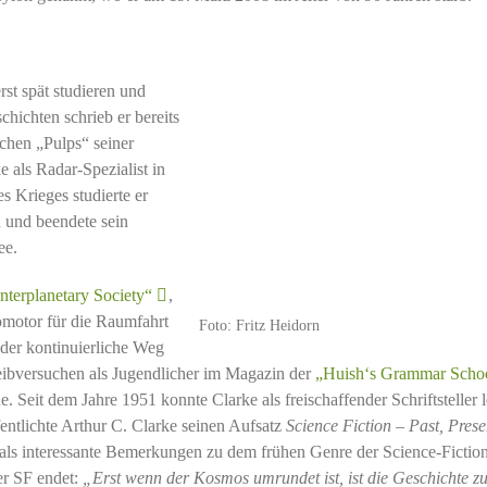
st spät studieren und
chichten schrieb er bereits
ichen „Pulps“ seiner
 als Radar-Spezialist in
 Krieges studierte er
 und beendete sein
ee.
Interplanetary Society“
,
romotor für die Raumfahrt
Foto: Fritz Heidorn
der kontinuierliche Weg
eibversuchen als Jugendlicher im Magazin der
„Huish‘s Grammar Scho
 Seit dem Jahre 1951 konnte Clarke als freischaffender Schriftsteller 
entlichte Arthur C. Clarke seinen Aufsatz
Science Fiction – Past, Pres
ls interessante Bemerkungen zu dem frühen Genre der Science-Fictio
er SF endet:
„Erst wenn der Kosmos umrundet ist, ist die Geschichte z