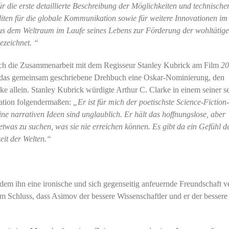
r die erste detaillierte Beschreibung der Möglichkeiten und technische
liten für die globale Kommunikation sowie für weitere Innovationen im
 dem Weltraum im Laufe seines Lebens zur Förderung der wohltätig
ezeichnet. “
urch die Zusammenarbeit mit dem Regisseur Stanley Kubrick am Film
20
 das gemeinsam geschriebene Drehbuch eine Oskar-Nominierung, den
 allein. Stanley Kubrick würdigte Arthur C. Clarke in einem seiner s
ation folgendermaßen:
„Er ist für mich der poetischste Science-Fiction-
seine narrativen Ideen sind unglaublich. Er hält das hoffnungslose, aber
twas zu suchen, was sie nie erreichen können. Es gibt da ein Gefühl d
eit der Welten.“
dem ihn eine ironische und sich gegenseitig anfeuernde Freundschaft v
m Schluss, dass Asimov der bessere Wissenschaftler und er der bessere