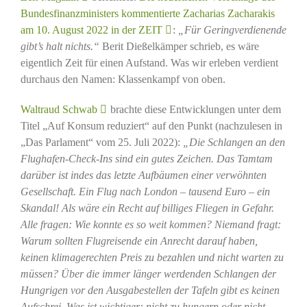
Bundesfinanzministers kommentierte Zacharias Zacharakis
am 10. August 2022 in der ZEIT
:
„Für Geringverdienende
gibt’s halt nichts.“
Berit Dießelkämper schrieb, es wäre
eigentlich Zeit für einen Aufstand. Was wir erleben verdient
durchaus den Namen: Klassenkampf von oben.
Waltraud Schwab
brachte diese Entwicklungen unter dem
Titel „Auf Konsum reduziert“ auf den Punkt (nachzulesen in
„Das Parlament“ vom 25. Juli 2022):
„Die Schlangen an den
Flughafen-Check-Ins sind ein gutes Zeichen. Das Tamtam
darüber ist indes das letzte Aufbäumen einer verwöhnten
Gesellschaft. Ein Flug nach London – tausend Euro – ein
Skandal! Als wäre ein Recht auf billiges Fliegen in Gefahr.
Alle fragen: Wie konnte es so weit kommen? Niemand fragt:
Warum sollten Flugreisende ein Anrecht darauf haben,
keinen klimagerechten Preis zu bezahlen und nicht warten zu
müssen? Über die immer länger werdenden Schlangen der
Hungrigen vor den Ausgabestellen der Tafeln gibt es keinen
Aufschrei. Was ist wichtiger: nicht zu hungern oder nicht