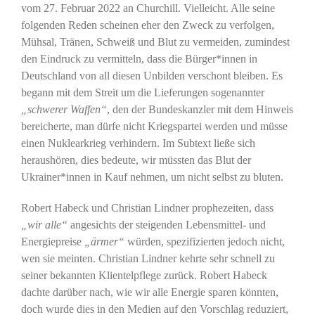
vom 27. Februar 2022 an Churchill. Vielleicht. Alle seine
folgenden Reden scheinen eher den Zweck zu verfolgen,
Mühsal, Tränen, Schweiß und Blut zu vermeiden, zumindest
den Eindruck zu vermitteln, dass die Bürger*innen in
Deutschland von all diesen Unbilden verschont bleiben. Es
begann mit dem Streit um die Lieferungen sogenannter
„schwerer Waffen“
, den der Bundeskanzler mit dem Hinweis
bereicherte, man dürfe nicht Kriegspartei werden und müsse
einen Nuklearkrieg verhindern. Im Subtext ließe sich
heraushören, dies bedeute, wir müssten das Blut der
Ukrainer*innen in Kauf nehmen, um nicht selbst zu bluten.
Robert Habeck und Christian Lindner prophezeiten, dass
„wir alle“
angesichts der steigenden Lebensmittel- und
Energiepreise
„ärmer“
würden, spezifizierten jedoch nicht,
wen sie meinten. Christian Lindner kehrte sehr schnell zu
seiner bekannten Klientelpflege zurück. Robert Habeck
dachte darüber nach, wie wir alle Energie sparen könnten,
doch wurde dies in den Medien auf den Vorschlag reduziert,