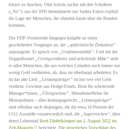
kürzer zu duschen. Olaf Scholz zuckte mit den Schultern
(„Nö“
), aus der SPD thematisierte nur Saskia Esken explizit
die Lage der Menschen, die ohnehin kaum über die Runden
kommen.
Der FDP-Vorsitzende hingegen knüpfte an einen
gescheiterten Vorgänger an, der
„spätrömische Dekadenz“
anprangerte. Er sprach von
„Gratismentalität“
. Und mit der
Doppelformel
„Geringverdiener und arbeitende Mitte“
stritt
er allen Menschen, die aus welchen Gründen auch immer nur
wenig Geld verdienten, ab, dass sie überhaupt arbeiteten. Es
ist das alte Lied:
„Leistungsträger“
ist nur wer viel Geld
verdient. Gewinne aus Hedge-Fonds, Boni für scheiternde
Manager*innen,
„Übergewinne“
, Mitnahmeeffekte für
Monopolisten – alles leistungsgerecht.
„Leistungsträger“
sind offenbar auch diejenigen, die für etwa 10 Prozent der
CO2-Ausstöße verantwortlich sind, die
„Superreichen“
, über
deren Lebensstil
Berit Dießelkämper am 2. August 2022 im
Zeit-Magazin
berichtete.
Die neuerlichen Vorschläge des