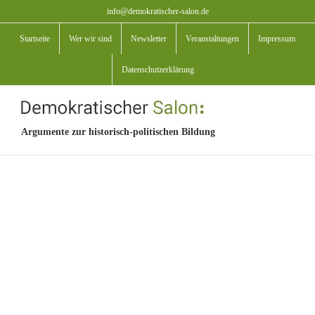
Zum
info@demokratischer-salon.de
Inhalt
Startseite
Wer wir sind
Newsletter
Veranstaltungen
Impressum
springen
Datenschutzerklärung
Argumente zur historisch-politischen Bildung
View
Larger
Image