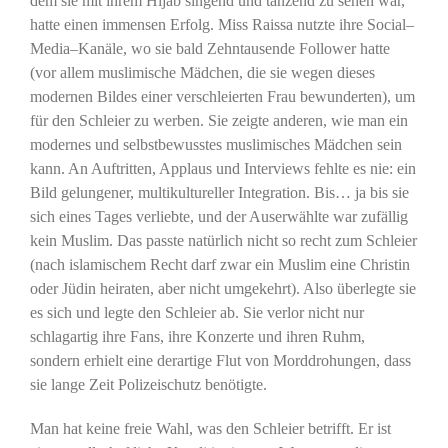
dem sie mit ihrem Hijab singend und tanzend zu sehen war,
hatte einen immensen Erfolg. Miss Raissa nutzte ihre Social–
Media–Kanäle, wo sie bald Zehntausende Follower hatte
(vor allem muslimische Mädchen, die sie wegen dieses
modernen Bildes einer verschleierten Frau bewunderten), um
für den Schleier zu werben. Sie zeigte anderen, wie man ein
modernes und selbstbewusstes muslimisches Mädchen sein
kann. An Auftritten, Applaus und Interviews fehlte es nie: ein
Bild gelungener, multikultureller Integration. Bis… ja bis sie
sich eines Tages verliebte, und der Auserwählte war zufällig
kein Muslim. Das passte natürlich nicht so recht zum Schleier
(nach islamischem Recht darf zwar ein Muslim eine Christin
oder Jüdin heiraten, aber nicht umgekehrt). Also überlegte sie
es sich und legte den Schleier ab. Sie verlor nicht nur
schlagartig ihre Fans, ihre Konzerte und ihren Ruhm,
sondern erhielt eine derartige Flut von Morddrohungen, dass
sie lange Zeit Polizeischutz benötigte.
Man hat keine freie Wahl, was den Schleier betrifft. Er ist