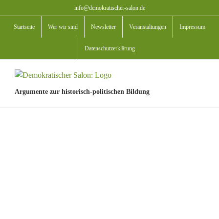
Zum
info@demokratischer-salon.de
Inhalt
Startseite
Wer wir sind
Newsletter
Veranstaltungen
Impressum
springen
Datenschutzerklärung
Argumente zur historisch-politischen Bildung
View
Larger
Image