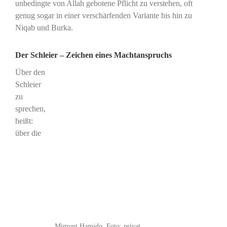
unbedingte von Allah gebotene Pflicht zu verstehen, oft
genug sogar in einer verschärfenden Variante bis hin zu
Niqab und Burka.
Der Schleier – Zeichen eines Machtanspruchs
Über den
Schleier
zu
sprechen,
heißt:
über die
Mimunt Hamido. Foto: privat.