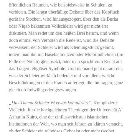
öffentlichen Räumen, wie beispielsweise in Schulen, zu
verbieten. Die längst überfällige Debatte über das Kopftuch
gerät ins Stocken, wird hinausgezögert, über den als Burka
oder Niqab bekannten Vollschleier wird gar nicht erst
diskutiert. Man redet um den heißen Brei herum, und wenn
doch einmal von Verboten die Rede ist, wird die Debatte
verwässert, der Schleier wird als Kleidungsstück getarnt,
indem man ihn mit Baseballmützen oder Motorradhelmen (im
Falle des Niqab) gleichsetzt, oder man spricht vom Recht auf
das Tragen religiöser Symbole. Und niemand geht darauf ein,
was der Schleier wirklich bedeutet und vor allem, welche
Beschränkungen er den Frauen auferlegt, die ihn tragen, ganz
gleich ob freiwillig oder gezwungen.
„Das Thema Schleier ist etwas kompliziert“
. Kompliziert?
Vielleicht für die hochgelehrten Theologen der Universität Al
Azhar in Kairo, eine der einflussreichsten islamischen
Institutionen der Welt, wo man seit Jahren zu klären versucht,
ob der Schleier ein religiöses Gebot ist oder nicht (wobei