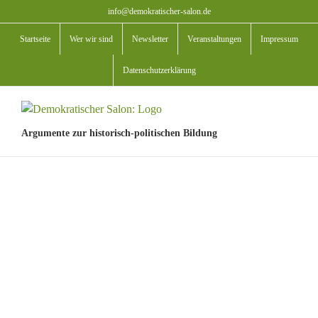
Zum
info@demokratischer-salon.de
Inhalt
Startseite
Wer wir sind
Newsletter
Veranstaltungen
Impressum
springen
Datenschutzerklärung
Argumente zur historisch-politischen Bildung
View
Larger
Image