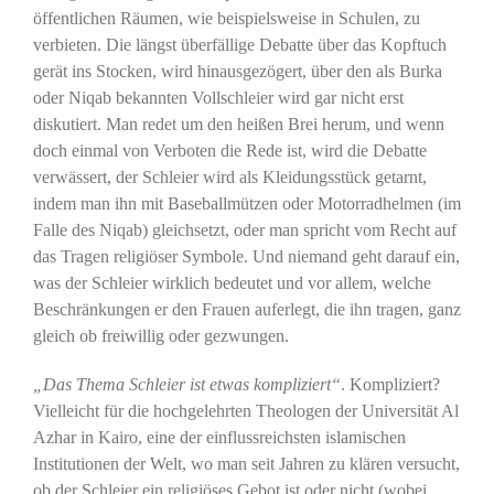
öffentlichen Räumen, wie beispielsweise in Schulen, zu
verbieten. Die längst überfällige Debatte über das Kopftuch
gerät ins Stocken, wird hinausgezögert, über den als Burka
oder Niqab bekannten Vollschleier wird gar nicht erst
diskutiert. Man redet um den heißen Brei herum, und wenn
doch einmal von Verboten die Rede ist, wird die Debatte
verwässert, der Schleier wird als Kleidungsstück getarnt,
indem man ihn mit Baseballmützen oder Motorradhelmen (im
Falle des Niqab) gleichsetzt, oder man spricht vom Recht auf
das Tragen religiöser Symbole. Und niemand geht darauf ein,
was der Schleier wirklich bedeutet und vor allem, welche
Beschränkungen er den Frauen auferlegt, die ihn tragen, ganz
gleich ob freiwillig oder gezwungen.
„Das Thema Schleier ist etwas kompliziert“
. Kompliziert?
Vielleicht für die hochgelehrten Theologen der Universität Al
Azhar in Kairo, eine der einflussreichsten islamischen
Institutionen der Welt, wo man seit Jahren zu klären versucht,
ob der Schleier ein religiöses Gebot ist oder nicht (wobei