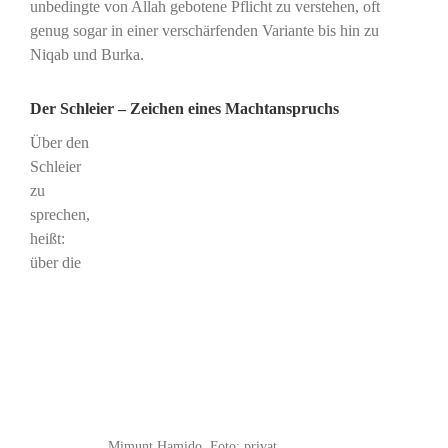
unbedingte von Allah gebotene Pflicht zu verstehen, oft
genug sogar in einer verschärfenden Variante bis hin zu
Niqab und Burka.
Der Schleier – Zeichen eines Machtanspruchs
Über den
Schleier
zu
sprechen,
heißt:
über die
Mimunt Hamido. Foto: privat.