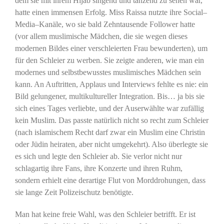
dem sie mit ihrem Hijab singend und tanzend zu sehen war,
hatte einen immensen Erfolg. Miss Raissa nutzte ihre Social–
Media–Kanäle, wo sie bald Zehntausende Follower hatte
(vor allem muslimische Mädchen, die sie wegen dieses
modernen Bildes einer verschleierten Frau bewunderten), um
für den Schleier zu werben. Sie zeigte anderen, wie man ein
modernes und selbstbewusstes muslimisches Mädchen sein
kann. An Auftritten, Applaus und Interviews fehlte es nie: ein
Bild gelungener, multikultureller Integration. Bis… ja bis sie
sich eines Tages verliebte, und der Auserwählte war zufällig
kein Muslim. Das passte natürlich nicht so recht zum Schleier
(nach islamischem Recht darf zwar ein Muslim eine Christin
oder Jüdin heiraten, aber nicht umgekehrt). Also überlegte sie
es sich und legte den Schleier ab. Sie verlor nicht nur
schlagartig ihre Fans, ihre Konzerte und ihren Ruhm,
sondern erhielt eine derartige Flut von Morddrohungen, dass
sie lange Zeit Polizeischutz benötigte.
Man hat keine freie Wahl, was den Schleier betrifft. Er ist