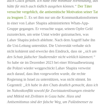
auch Glück gehabt. Ich hatte eine minimale Hirnblutung, das
hätte für mich auch tödlich ausgehen können.“
Der Täter
versuchte vergeblich, die antisemitische Motivation seiner Tat
zu leugnen
. Es sei ihm nur um die Kommunikationsformen
in einer von Lahav Shapira administrierten Whats-App-
Gruppe gegangen. Er versuchte sogar, seinem Opfer Geld
zuzustecken, um seine Untat wieder gutzumachen, was
Lahav Shapira jedoch ablehnte. Nach dem Angriff habe ihn
die Uni-Leitung unterstützt. Die Universität verhalte sich
nicht kohärent und erwecke den Eindruck, dass sie
„sich um
den Schutz jüdischer Studierender nicht wirklich kümmert.“
So habe sie im Dezember 2023 bei einer Hörsaalbesetzung
die Polizei wieder weggeschickt Lahav Shapira verweist
auch darauf, dass ihm vorgeworfen wurde, die rechte
Regierung in Israel zu unterstützen, was nicht stimmt. Im
Gegenteil:
„Ich habe in den Chats deutlich gemacht, dass ich
im Nahostkonflikt sowohl für Zweistaatenlösungen einstehe
und Mitleid mit Zivilisten in Gaza habe. Hass und
Antisemitismus sind der falsche Weg, um Palästinenser zu