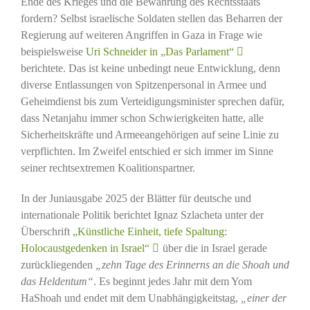
Ende des Krieges und die Bewahrung des Rechtsstaats
fordern? Selbst israelische Soldaten stellen das Beharren der
Regierung auf weiteren Angriffen in Gaza in Frage wie
beispielsweise
Uri Schneider in „Das Parlament“
berichtete. Das ist keine unbedingt neue Entwicklung, denn
diverse Entlassungen von Spitzenpersonal in Armee und
Geheimdienst bis zum Verteidigungsminister sprechen dafür,
dass Netanjahu immer schon Schwierigkeiten hatte, alle
Sicherheitskräfte und Armeeangehörigen auf seine Linie zu
verpflichten. Im Zweifel entschied er sich immer im Sinne
seiner rechtsextremen Koalitionspartner.
In der Juniausgabe 2025 der Blätter für deutsche und
internationale Politik berichtet Ignaz Szlacheta unter der
Überschrift
„Künstliche Einheit, tiefe Spaltung:
Holocaustgedenken in Israel“
über die in Israel gerade
zurückliegenden
„zehn Tage des Erinnerns an die Shoah und
das Heldentum“
. Es beginnt jedes Jahr mit dem Yom
HaShoah und endet mit dem Unabhängigkeitstag,
„einer der