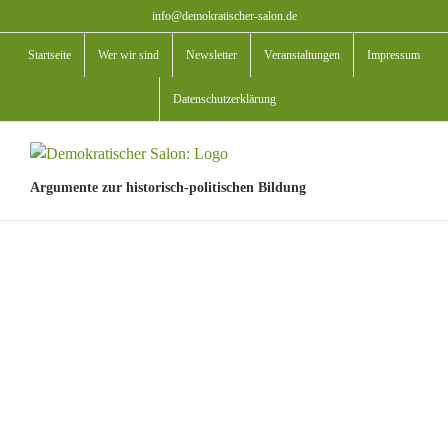
Zum
info@demokratischer-salon.de
Inhalt
Startseite
Wer wir sind
Newsletter
Veranstaltungen
Impressum
springen
Datenschutzerklärung
Argumente zur historisch-politischen Bildung
View
Larger
Image