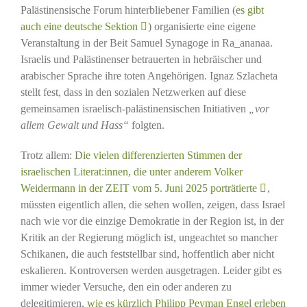
Palästinensische Forum hinterbliebener Familien (
es gibt
auch eine deutsche Sektion
) organisierte eine eigene
Veranstaltung in der Beit Samuel Synagoge in Ra_ananaa.
Israelis und Palästinenser betrauerten in hebräischer und
arabischer Sprache ihre toten Angehörigen. Ignaz Szlacheta
stellt fest, dass in den sozialen Netzwerken auf diese
gemeinsamen israelisch-palästinensischen Initiativen
„vor
allem Gewalt und Hass“
folgten.
Trotz allem:
Die vielen differenzierten Stimmen der
israelischen Literat:innen, die unter anderem Volker
Weidermann in der ZEIT vom 5. Juni 2025 porträtierte
,
müssten eigentlich allen, die sehen wollen, zeigen, dass Israel
nach wie vor die einzige Demokratie in der Region ist, in der
Kritik an der Regierung möglich ist, ungeachtet so mancher
Schikanen, die auch feststellbar sind, hoffentlich aber nicht
eskalieren. Kontroversen werden ausgetragen. Leider gibt es
immer wieder Versuche, den ein oder anderen zu
delegitimieren,
wie es kürzlich Philipp Peyman Engel erleben