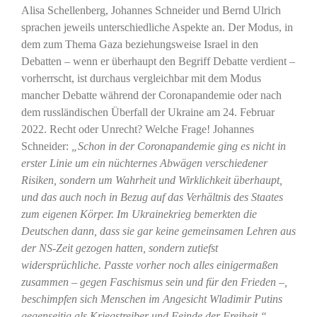
Alisa Schellenberg, Johannes Schneider und Bernd Ulrich
sprachen jeweils unterschiedliche Aspekte an. Der Modus, in
dem zum Thema Gaza beziehungsweise Israel in den
Debatten – wenn er überhaupt den Begriff Debatte verdient –
vorherrscht, ist durchaus vergleichbar mit dem Modus
mancher Debatte während der Coronapandemie oder nach
dem russländischen Überfall der Ukraine am 24. Februar
2022. Recht oder Unrecht? Welche Frage! Johannes
Schneider:
„Schon in der Coronapandemie ging es nicht in
erster Linie um ein nüchternes Abwägen verschiedener
Risiken, sondern um Wahrheit und Wirklichkeit überhaupt,
und das auch noch in Bezug auf das Verhältnis des Staates
zum eigenen Körper. Im Ukrainekrieg bemerkten die
Deutschen dann, dass sie gar keine gemeinsamen Lehren aus
der NS-Zeit gezogen hatten, sondern zutiefst
widersprüchliche. Passte vorher noch alles einigermaßen
zusammen – gegen Faschismus sein und für den Frieden –,
beschimpfen sich Menschen im Angesicht Wladimir Putins
gegenseitig als Kriegstreiber und Feinde der Freiheit.“