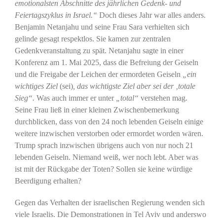
emotionalsten Abschnitte des jährlichen Gedenk- und
Feiertagszyklus in Israel.“
Doch dieses Jahr war alles anders.
Benjamin Netanjahu und seine Frau Sara verhielten sich
gelinde gesagt respektlos. Sie kamen zur zentralen
Gedenkveranstaltung zu spät. Netanjahu sagte in einer
Konferenz am 1. Mai 2025, dass die Befreiung der Geiseln
und die Freigabe der Leichen der ermordeten Geiseln
„ein
wichtiges Ziel
(sei)
, das wichtigste Ziel aber sei der ‚totale
Sieg“.
Was auch immer er unter
„total“
verstehen mag.
Seine Frau ließ in einer kleinen Zwischenbemerkung
durchblicken, dass von den 24 noch lebenden Geiseln einige
weitere inzwischen verstorben oder ermordet worden wären.
Trump sprach inzwischen übrigens auch von nur noch 21
lebenden Geiseln. Niemand weiß, wer noch lebt. Aber was
ist mit der Rückgabe der Toten? Sollen sie keine würdige
Beerdigung erhalten?
Gegen das Verhalten der israelischen Regierung wenden sich
viele Israelis. Die Demonstrationen in Tel Aviv und anderswo