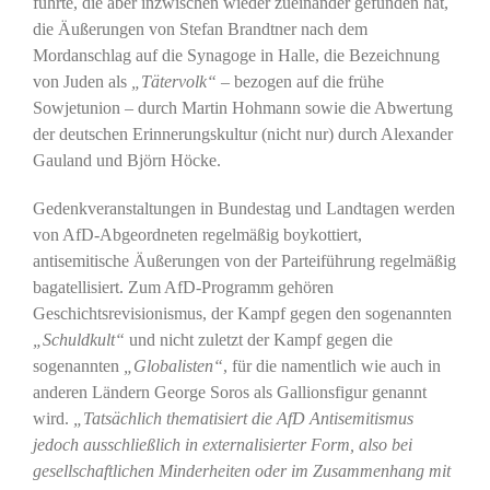
führte, die aber inzwischen wieder zueinander gefunden hat,
die Äußerungen von Stefan Brandtner nach dem
Mordanschlag auf die Synagoge in Halle, die Bezeichnung
von Juden als
„Tätervolk“
– bezogen auf die frühe
Sowjetunion – durch Martin Hohmann sowie die Abwertung
der deutschen Erinnerungskultur (nicht nur) durch Alexander
Gauland und Björn Höcke.
Gedenkveranstaltungen in Bundestag und Landtagen werden
von AfD-Abgeordneten regelmäßig boykottiert,
antisemitische Äußerungen von der Parteiführung regelmäßig
bagatellisiert. Zum AfD-Programm gehören
Geschichtsrevisionismus, der Kampf gegen den sogenannten
„Schuldkult“
und nicht zuletzt der Kampf gegen die
sogenannten
„Globalisten“
, für die namentlich wie auch in
anderen Ländern George Soros als Gallionsfigur genannt
wird.
„Tatsächlich thematisiert die AfD Antisemitismus
jedoch ausschließlich in externalisierter Form, also bei
gesellschaftlichen Minderheiten oder im Zusammenhang mit