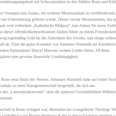
terstützungsangebote mit Schwerpunkten in den Städten Bonn und Köl
r Vorstand zum Anlass, ein weiteres Memorandum zu veröffentlichen,
nd um Unterstützung gebeten wurde. Dieses zweite Memorandum, das m
ls weit verbreitete „Katholische Bildpost“ zum Anlass für einen Auf
z dieser öffentlichkeitswirksamen Aktion führte zu einem Freundeskrei
weg regelmäßig Geld für die Aktivitäten des Vereins, und einige schlos
aft ab. Über die guten Kontakte von Johannes Wasmuth zur Künstlers
kannten Pantomimen Marcel Marceau weitere Gelder hinzu. All diese
ahren eine gewisse finanzielle Unabhängigkeit.
Bonn neue Basis des Vereins. Johannes Wasmuth hatte auf seiner Suc
ontakt zu einer Hausgemeinschaft hergestellt, die sich aus
des „Laurentiuskonvents“, dem die späteren Geschäftsführer Wilfried
nsetzte.
schaft in Bonn verlagert war, übernahm der evangelische Theologe Wil
6 schließlich vom Pfarrer Wolfgang Kelm in dieser Funktion abgelöst 