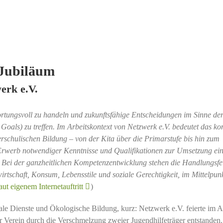
 Jubiläum
erk e.V.
ortungsvoll zu handeln und zukunftsfähige Entscheidungen im Sinne de
oals) zu treffen. Im Arbeitskontext von Netzwerk e.V. bedeutet das kon
erschulischen Bildung – von der Kita über die Primarstufe bis hin zum
Erwerb notwendiger Kenntnisse und Qualifikationen zur Umsetzung ei
. Bei der ganzheitlichen Kompetenzentwicklung stehen die Handlungsfe
rtschaft, Konsum, Lebensstile und soziale Gerechtigkeit, im Mittelpun
ut eigenem Internetauftritt
)
ale Dienste und Ökologische Bildung, kurz: Netzwerk e.V. feierte im 
er Verein durch die Verschmelzung zweier Jugendhilfeträger entstanden.