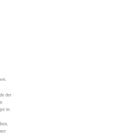
erk.
de der
im
er in
aben.
ner