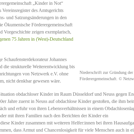
erergemeinschaft „Kinder in Not“
Vereinsregister des Amtsgerichts
ns- und Satzungsänderungen in den
 die Ökumenische Förderergemeinschaft
nd Vorgeschichte zeigen exemplarisch,
ngenen 75 Jahren in (West)-Deutschland
e Schaufensterdekorateur Johannes
 die strukturelle Weiterentwicklung bis
Niederschrift zur Gründung der
inrichtungen von Netzwerk e.V. ohne
Förderergemeinschaft. © Netzw
lm, nicht denkbar gewesen wäre.
Situation obdachloser Kinder im Raum Düsseldorf und Neuss gegen En
er Jahre zuerst in Neuss auf obdachlose Kinder gestoßen, die ihm be
äch und erfuhr von ihren Lebensverhältnissen in einem Obdachlosenlag
nder mit ihren Familien nach den Berichten der Kinder ein
diese Kinder zusammen mit weiteren Helfer:innen bei ihren Hausaufg
ommen, dass Armut und Chancenlosigkeit für viele Menschen auch in ei