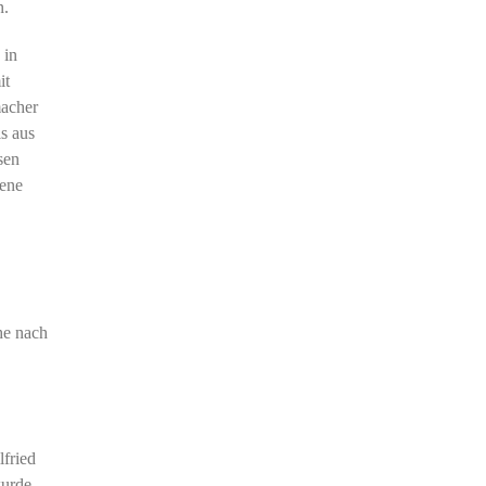
n.
 in
it
macher
s aus
sen
zene
he nach
fried
wurde.