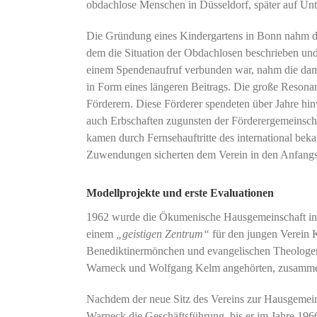
obdachlose Menschen in Düsseldorf, später auf Un
Die Gründung eines Kindergartens in Bonn nahm de
dem die Situation der Obdachlosen beschrieben u
einem Spendenaufruf verbunden war, nahm die dama
in Form eines längeren Beitrags. Die große Resonan
Förderern. Diese Förderer spendeten über Jahre hin
auch Erbschaften zugunsten der Förderergemeinsch
kamen durch Fernsehauftritte des international be
Zuwendungen sicherten dem Verein in den Anfangsj
Modellprojekte und erste Evaluationen
1962 wurde die Ökumenische Hausgemeinschaft in 
einem
„geistigen Zentrum“
für den jungen Verein K
Benediktinermönchen und evangelischen Theologen 
Warneck und Wolfgang Kelm angehörten, zusamme
Nachdem der neue Sitz des Vereins zur Hausgemein
Warneck die Geschäftsführung, bis er im Jahre 196