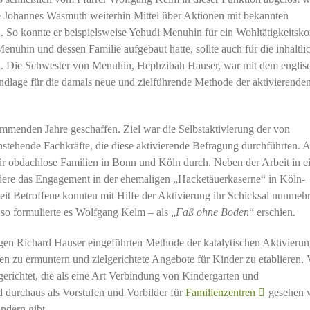
te Johannes Wasmuth weiterhin Mittel über Aktionen mit bekannten
n. So konnte er beispielsweise Yehudi Menuhin für ein Wohltätigkeitsko
uhin und dessen Familie aufgebaut hatte, sollte auch für die inhaltli
n. Die Schwester von Menuhin, Hephzibah Hauser, war mit dem englis
undlage für die damals neue und zielführende Methode der aktivierende
ommenden Jahre geschaffen. Ziel war die Selbstaktivierung der von
stehende Fachkräfte, die diese aktivierende Befragung durchführten. 
ür obdachlose Familien in Bonn und Köln durch. Neben der Arbeit in e
dere das Engagement in der ehemaligen „Hacketäuerkaserne“ in Köln-
t Betroffene konnten mit Hilfe der Aktivierung ihr Schicksal nunmehr
so formulierte es Wolfgang Kelm – als „
Faß ohne Boden
“ erschien.
en Richard Hauser eingeführten Methode der katalytischen Aktivieru
en zu ermuntern und zielgerichtete Angebote für Kinder zu etablieren.
erichtet, die als eine Art Verbindung von Kindergarten und
 durchaus als Vorstufen und Vorbilder für
Familienzentren
gesehen 
ndern gibt.