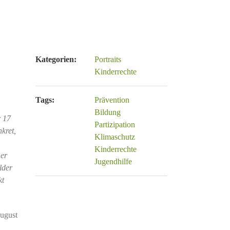
Kategorien:
Portraits
Kinderrechte
Tags:
Prävention
Bildung
r 17
Partizipation
kret,
Klimaschutz
Kinderrechte
ner
Jugendhilfe
lder
kt
August