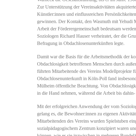
Zur Unterstützung der Vereinsaktivitäten akquirier
Künstler:innen und einflussreichen Persönlichkeite
gewinnen. Der Kontakt, den Wasmuth mit Yehudi Men
Arbeit der Förderergemeinschaft bedeutsam werde
Soziologen Richard Hauser verheiratet, der die Gr
Befragung in Obdachlosenunterkünften legte.
Damit war die Basis für die Arbeitsmethodik der k
Obdachlosigkeit betroffenen Menschen durch außen
führten Mitarbeitende des Vereins Modellprojekte f
Obdachlosenunterkunft in Köln-Poll fand insbeson
Mülheim öffentliche Beachtung. Von Obdachlosigkei
in die Hand nehmen, während die Arbeit bis dahin- 
Mit der erfolgreichen Anwendung der vom Soziolog
gelang es, die Bewohner:innen zu eigenen Aktivität
Mitarbeitenden des Vereins wurden Spielstuben eing
sozialpädagogischem Zentrum konzipiert waren und
können, wie es sie inzwischen in mehreren Bundelä