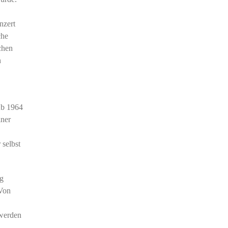
nzert
che
chen
n
Ab 1964
iner
 selbst
ng
 Von
werden