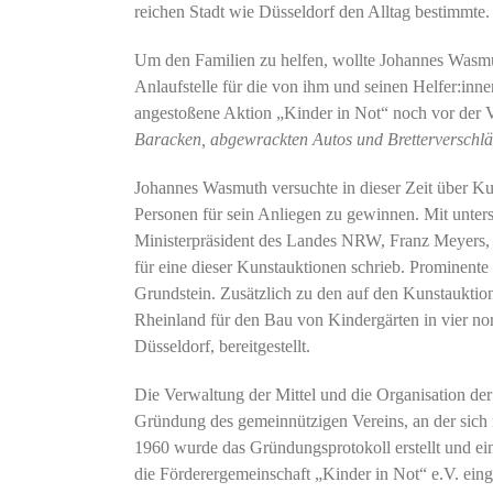
reichen Stadt wie Düsseldorf den Alltag bestimmte.
Um den Familien zu helfen, wollte Johannes Wasmu
Anlaufstelle für die von ihm und seinen Helfer:in
angestoßene Aktion „Kinder in Not“ noch vor der 
Baracken, abgewrackten Autos und Bretterverschl
Johannes Wasmuth versuchte in dieser Zeit über Kun
Personen für sein Anliegen zu gewinnen. Mit unter
Ministerpräsident des Landes NRW, Franz Meyers, 
für eine dieser Kunstauktionen schrieb. Prominent
Grundstein. Zusätzlich zu den auf den Kunstaukti
Rheinland für den Bau von Kindergärten in vier n
Düsseldorf, bereitgestellt.
Die Verwaltung der Mittel und die Organisation der
Gründung des gemeinnützigen Vereins, an der sich
1960 wurde das Gründungsprotokoll erstellt und ei
die Förderergemeinschaft „Kinder in Not“ e.V. einge