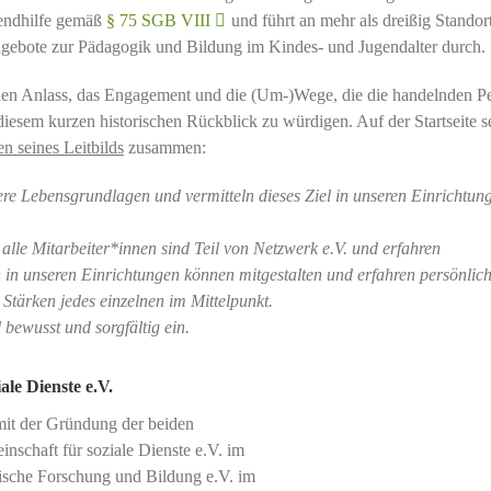
gendhilfe gemäß
§ 75 SGB VIII
und führt an mehr als dreißig Standor
gebote zur Pädagogik und Bildung im Kindes- und Jugendalter durch.
 den Anlass, das Engagement und die (Um-)Wege, die die handelnden P
iesem kurzen historischen Rückblick zu würdigen. Auf der Startseite s
n seines Leitbilds
zusammen:
re Lebensgrundlagen und vermitteln dieses Ziel in unseren Einrichtun
 alle Mitarbeiter*innen sind Teil von Netzwerk e.V. und erfahren
in unseren Einrichtungen können mitgestalten und erfahren persönlic
Stärken jedes einzelnen im Mittelpunkt.
 bewusst und sorgfältig ein.
le Dienste e.V.
mit der Gründung der beiden
schaft für soziale Dienste e.V. im
gische Forschung und Bildung e.V. im