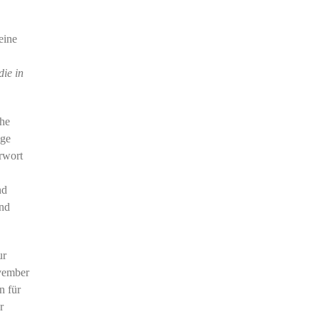
eine
ie in
che
ige
rwort
nd
und
ur
ovember
n für
r