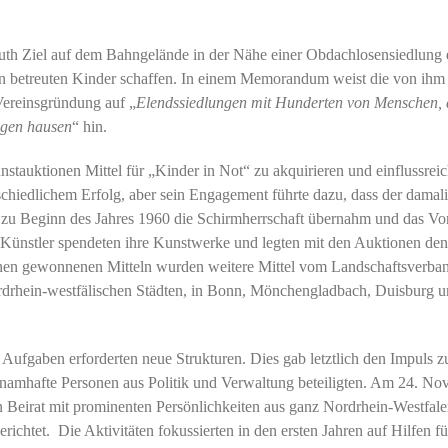
th Ziel auf dem Bahngelände in der Nähe einer Obdachlosensiedlung 
nen betreuten Kinder schaffen. In einem Memorandum weist die von ihm
Vereinsgründung auf „
Elendssiedlungen mit Hunderten von Menschen, d
ägen hausen
“ hin.
stauktionen Mittel für „Kinder in Not“ zu akquirieren und einflussrei
schiedlichem Erfolg, aber sein Engagement führte dazu, dass der damal
zu Beginn des Jahres 1960 die Schirmherrschaft übernahm und das Vo
e Künstler spendeten ihre Kunstwerke und legten mit den Auktionen den
onen gewonnenen Mitteln wurden weitere Mittel vom Landschaftsverba
ordrhein-westfälischen Städten, in Bonn, Mönchengladbach, Duisburg 
 Aufgaben erforderten neue Strukturen. Dies gab letztlich den Impuls z
 namhafte Personen aus Politik und Verwaltung beteiligten. Am 24. N
n Beirat mit prominenten Persönlichkeiten aus ganz Nordrhein-Westfale
richtet. Die Aktivitäten fokussierten in den ersten Jahren auf Hilfen fü