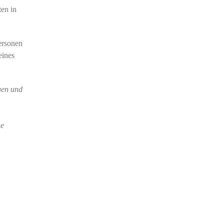
ten in
ersonen
eines
gen und
he