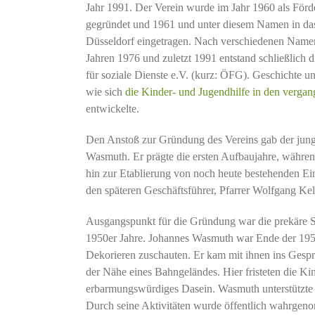
Jahr 1991. Der Verein wurde im Jahr 1960 als Förd
gegründet und 1961 und unter diesem Namen in das 
Düsseldorf eingetragen. Nach verschiedenen Name
Jahren 1976 und zuletzt 1991 entstand schließlich
für soziale Dienste e.V. (kurz: ÖFG). Geschichte u
wie sich
die Kinder- und Jugendhilfe in den verga
entwickelte.
Den Anstoß zur Gründung des Vereins gab der jung
Wasmuth. Er prägte die ersten Aufbaujahre, während
hin zur Etablierung von noch heute bestehenden E
den späteren Geschäftsführer, Pfarrer Wolfgang Ke
Ausgangspunkt für die Gründung war die prekäre 
1950er Jahre. Johannes Wasmuth war Ende der 1950
Dekorieren zuschauten. Er kam mit ihnen ins Gespr
der Nähe eines Bahngeländes. Hier fristeten die Ki
erbarmungswürdiges Dasein. Wasmuth unterstützte 
Durch seine Aktivitäten wurde öffentlich wahrgen