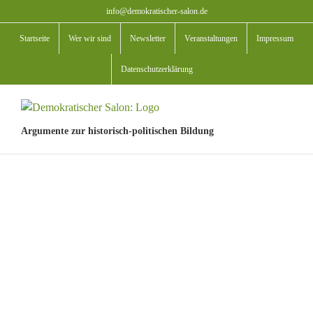
Zum
info@demokratischer-salon.de
Inhalt
Startseite
Wer wir sind
Newsletter
Veranstaltungen
Impressum
springen
Datenschutzerklärung
Argumente zur historisch-politischen Bildung
View
Larger
Image