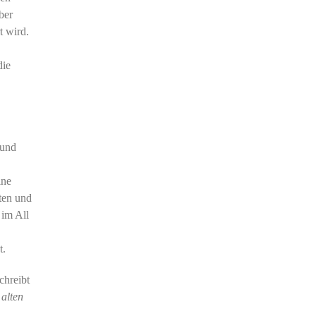
ber
t wird.
die
 und
ine
lten und
 im All
t.
chreibt
alten