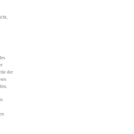
cht,
des
er
ile der
eses
fen.
rn
ven