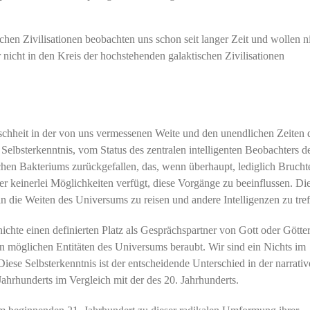
chen Zivilisationen beobachten uns schon seit langer Zeit und wollen ni
nicht in den Kreis der hochstehenden galaktischen Zivilisationen
nschheit in der von uns vermessenen Weite und den unendlichen Zeiten 
 Selbsterkenntnis, vom Status des zentralen intelligenten Beobachters d
hen Bakteriums zurückgefallen, das, wenn überhaupt, lediglich Bruchte
keinerlei Möglichkeiten verfügt, diese Vorgänge zu beeinflussen. Di
 in die Weiten des Universums zu reisen und andere Intelligenzen zu tref
ichte einen definierten Platz als Gesprächspartner von Gott oder Götte
en möglichen Entitäten des Universums beraubt. Wir sind ein Nichts im
iese Selbsterkenntnis ist der entscheidende Unterschied in der narrati
ahrhunderts im Vergleich mit der des 20. Jahrhunderts.