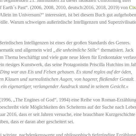
m beginnenden 21. Jahrhundert zu dieser radikalen Umformung ihrer
Earth´s Past“. (2006, 2008, 2010, deutsch:2016, 2018, 2019) von
Cix
„Allein im Universum?“ interessiert, ist bei diesem Buch gut aufgehoben
tille. Warum schweigen außerirdische Intelligenzen und Superzivilisat
rirdischen Intelligenzen ist eines der großen Standards des Genres.
Thematik und allgemein wird
„die unheimliche Stille“
thematisiert. Jack
m Thema beschäftigt und viele gute neue Ideen für Erstkontakte verfass
in riesiges Kunstwerk, das seine Protagonistin Priscilla Hutchins im Ja
Ding war aus Eis und Felsen gehauen. Es stand reglos auf der öden,
 Klauen und surrealistischen Augen, von hagerer, fließender Gestalt.
 ein eigenartiger, verlangender Ausdruck stand in seinem Gesicht.«
 (1996, „The Engines of God“, 1994) eine Reihe von Roman-Erzählun
eschreibt viele Möglichkeiten des Scheiterns auf der Suche nach Lebe
uar 2016, dass er seit Jahren versuche, eine brauchbare Kurzgeschichte
ben, dass er daran aber gescheitert sei.
i witzige, nachdenkenswerte und philosophisch tiefgründige Erzählun