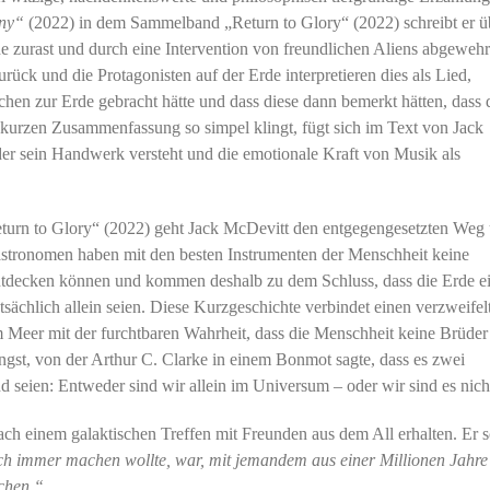
ny“
(2022) in dem Sammelband „Return to Glory“ (2022) schreibt er ü
de zurast und durch eine Intervention von freundlichen Aliens abgewehr
ück und die Protagonisten auf der Erde interpretieren dies als Lied,
schen zur Erde gebracht hätte und dass diese dann bemerkt hätten, dass 
kurzen Zusammenfassung so simpel klingt, fügt sich im Text von Jack
 der sein Handwerk versteht und die emotionale Kraft von Musik als
Return to Glory“ (2022) geht Jack McDevitt den entgegengesetzten Weg
oastronomen haben mit den besten Instrumenten der Menschheit keine
entdecken können und kommen deshalb zu dem Schluss, dass die Erde e
tsächlich allein seien. Diese Kurzgeschichte verbindet einen verzweife
Meer mit der furchtbaren Wahrheit, dass die Menschheit keine Brüder
Angst, von der Arthur C. Clarke in einem Bonmot sagte, dass es zwei
 seien: Entweder sind wir allein im Universum – oder wir sind es nich
ach einem galaktischen Treffen mit Freunden aus dem All erhalten. Er s
h immer machen wollte, war, mit jemandem aus einer Millionen Jahre 
schen.“