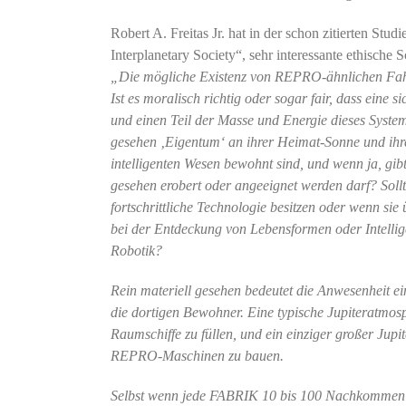
Robert A. Freitas Jr. hat in der schon zitierten Stud
Interplanetary Society“, sehr interessante ethisch
„Die mögliche Existenz von REPRO-ähnlichen Fahrz
Ist es moralisch richtig oder sogar fair, dass eine 
und einen Teil der Masse und Energie dieses System
gesehen ‚Eigentum‘ an ihrer Heimat-Sonne und ihr
intelligenten Wesen bewohnt sind, und wenn ja, gibt
gesehen erobert oder angeeignet werden darf? Soll
fortschrittliche Technologie besitzen oder wenn si
bei der Entdeckung von Lebensformen oder Intellige
Robotik?
Rein materiell gesehen bedeutet die Anwesenheit e
die dortigen Bewohner. Eine typische Jupiteratmos
Raumschiffe zu füllen, und ein einziger großer J
REPRO-Maschinen zu bauen.
Selbst wenn jede FABRIK 10 bis 100 Nachkommen he