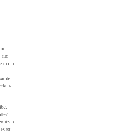
von
(in:
 in ein
esamten
elativ
äbe,
lle?
enutzen
es ist