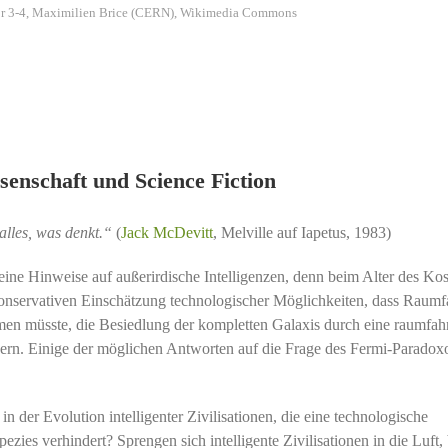
tor 3-4, Maximilien Brice (CERN), Wikimedia Commons
enschaft und Science Fiction
 alles, was denkt.“
(
Jack McDevitt
, Melville auf Iapetus, 1983)
ine Hinweise auf außerirdische Intelligenzen, denn beim Alter des K
 konservativen Einschätzung technologischer Möglichkeiten, dass Raumf
en müsste, die Besiedlung der kompletten Galaxis durch eine raumfah
auern. Einige der möglichen Antworten auf die Frage des Fermi-Paradox
n der Evolution intelligenter Zivilisationen, die eine technologische
ies verhindert? Sprengen sich intelligente Zivilisationen in die Luft,