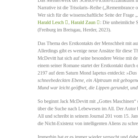
Das Meisterwerk der Science-Fiction-Erzählkunst i
Narrative ist die Trisolaris
–
Reihe („Remembrance of 
Wer sich für die wissenschaftliche Seite der Frage 
Harald Lesch
,
Harald Zaun
: Die unheimliche S
(Freiburg im Breisgau, Herder, 2023).
Das Thema des Erstkontakts der Menschheit mit auße
Allerdings gibt es wenige neue Ansätze für diese 
McDevitt hat sich auf seine besondere Weise mit de
einem seiner Romane startet der Erstkontakt durch e
2197 auf dem Saturn Mond Iapetus entdeckt:
»Das 
schneebedeckten Ebene, ein Alptraum mit gebogenen
Mund war leicht geöffnet, die Lippen gerundet, und
So beginnt Jack McDevitt mit „Gottes Maschinen“
über die Suche nach Lebewesen im All. Der Autor b
All und schreibt in seinem Journal 201 vom 15. Jan
die Nicht-Existenz von intelligenten Aliens zu schrei
Immerhin hat er es immer wieder versucht und dabe