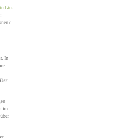
in Liu
.
:
ionen?
t. In
hre
 Der
gen
n im
 über
gen