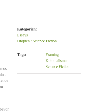
Kategorien:
Essays
Utopien / Science Fiction
Tags:
Framing
Kolonialismus
Science Fiction
osmos
ahrt
rende
on
 bevor