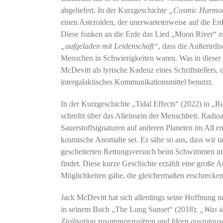
abgeliefert. In der Kurzgeschichte
„Cosmic Harmo
einen Asteroiden, der unerwarteterweise auf die Er
Diese funken an die Erde das Lied „Moon River“ zur
„aufgeladen mit Leidenschaft“
, dass die Außerirdi
Menschen in Schwierigkeiten waren. Was in dieser 
McDevitt als lyrische Kadenz eines Schriftstellers,
intergalaktisches Kommunikationsmittel benutzt.
In der Kurzgeschichte „Tidal Effects“ (2022) in „
schreibt über das Alleinsein der Menschheit. Radi
Sauerstoffsignaturen auf anderen Planeten im All 
kosmische Anomalie sei. Es sähe so aus, dass wir ta
gescheiterten Rettungsversuch beim Schwimmen im 
findet. Diese kurze Geschichte erzählt eine große 
Möglichkeiten gäbe, die gleichermaßen erschreckend
Jack McDevitt hat sich allerdings seine Hoffnung n
in seinem Buch „The Long Sunset“ (2018):
„Was ic
Zivilisation zusammenzusitzen und Ideen auszutau