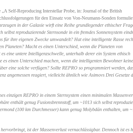
ie „A Self-Reproducing Interstellar Probe, in: Journal of the British
e Schlussfolgerungen für den Einsatz von Von-Neumann-Sonden formulier
eugen in der Galaxie wirft eine Reihe grundlegender ethischer Frag
sich selbst reproduzierende Sternsonde in ein fremdes Sonnensystem eind
s für ihre eigenen Zwecke umwandelt? Hat eine intelligente Rasse rech
en Planeten? Macht es einen Unterschied, wenn die Planeten von
 es eine untere Intelligenzschwelle, unterhalb derer ein System ethisch
te es einen Unterschied machen, wenn die intelligenten Bewohner kein
e über eine solche verfügen? Sollte REPRO so programmiert werden, das
nz angemessen reagiert, vielleicht ähnlich wie Asimovs Drei Gesetze 
ines einzigen REPRO in einem Sternsystem einen minimalen Massenverl
phäre enthält genug Fusionsbrennstoff, um ~1013 sich selbst reproduzi
upitermond (100 km Durchmesser) kann genug Molybdän enthalten, um 
rvorbringt, ist der Massenverlust vernachlässigbar. Dennoch ist es h