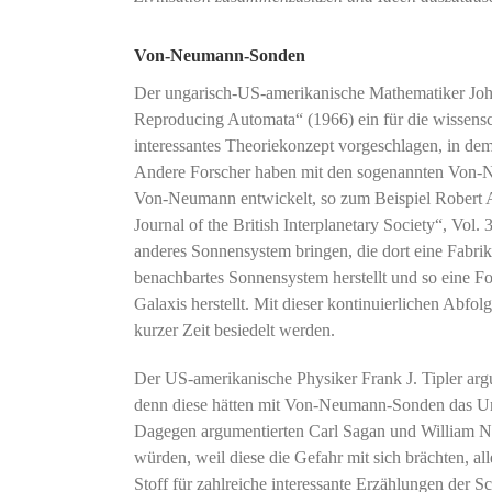
Von-Neumann-Sonden
Der ungarisch-US-amerikanische Mathematiker Joh
Reproducing Automata“ (1966) ein für die wissensc
interessantes Theoriekonzept vorgeschlagen, in dem
Andere Forscher haben mit den sogenannten Von-
Von-Neumann entwickelt, so zum Beispiel Robert A. 
Journal of the British Interplanetary Society“, Vo
anderes Sonnensystem bringen, die dort eine Fabrik
benachbartes Sonnensystem herstellt und so eine F
Galaxis herstellt. Mit dieser kontinuierlichen Abfo
kurzer Zeit besiedelt werden.
Der US-amerikanische Physiker Frank J. Tipler argu
denn diese hätten mit Von-Neumann-Sonden das Unive
Dagegen argumentierten Carl Sagan und William N
würden, weil diese die Gefahr mit sich brächten, a
Stoff für zahlreiche interessante Erzählungen der Sc