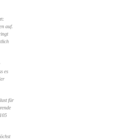
t:
en auf.
ringt
tlich
e
s es
der
ust für
erende
~105
öchst