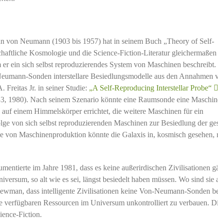
n von Neumann (1903 bis 1957) hat in seinem Buch „Theory of Self-
haftliche Kosmologie und die Science-Fiction-Literatur gleichermaßen
 er ein sich selbst reproduzierendes System von Maschinen beschreibt.
Neumann-Sonden interstellare Besiedlungsmodelle aus den Annahmen 
Freitas Jr. in seiner Studie:
„A Self-Reproducing Interstellar Probe“
l. 33, 1980). Nach seinem Szenario könnte eine Raumsonde eine Maschine
 auf einem Himmelskörper errichtet, die weitere Maschinen für ein
olge von sich selbst reproduzierenden Maschinen zur Besiedlung der g
lge von Maschinenproduktion könnte die Galaxis in, kosmisch gesehen, r
mentierte im Jahre 1981, dass es keine außerirdischen Zivilisationen g
rsum, so alt wie es sei, längst besiedelt haben müssen. Wo sind sie a
ewman, dass intelligente Zivilisationen keine Von-Neumann-Sonden b
lle verfügbaren Ressourcen im Universum unkontrolliert zu verbauen. Di
ience-Fiction.