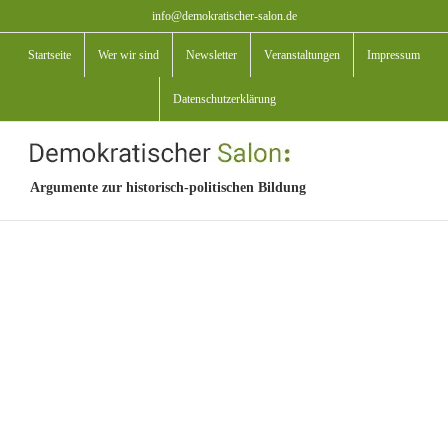
Zum
info@demokratischer-salon.de
Inhalt
Startseite
Wer wir sind
Newsletter
Veranstaltungen
Impressum
springen
Datenschutzerklärung
Argumente zur historisch-politischen Bildung