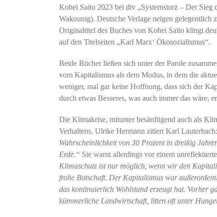
Kohei Saito 2023 bei dtv „Systemsturz – Der Sieg d
Wakounig). Deutsche Verlage neigen gelegentlich zu
Originaltitel des Buches von Kohei Saito klingt deu
auf den Titelseiten „Karl Marx‘ Ökosozialismus“.
Beide Bücher ließen sich unter der Parole zusammenfü
vom Kapitalismus als dem Modus, in dem die aktuel
weniger, mal gar keine Hoffnung, dass sich der Kap
durch etwas Besseres, was auch immer das wäre, ers
Die Klimakrise, mitunter besänftigend auch als Kli
Verhaltens. Ulrike Hermann zitiert Karl Lauterbach
Wahrscheinlichkeit von 30 Prozent in dreißig Jahr
Erde.“
Sie warnt allerdings vor einem unreflektier
Klimaschutz ist nur möglich, wenn wir den Kapitalis
frohe Botschaft. Der Kapitalismus war außerordentl
das kontinuierlich Wohlstand erzeugt hat. Vorher 
kümmerliche Landwirtschaft, litten oft unter Hung