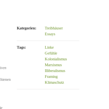
Kategorien:
Treibhäuser
Essays
Tags:
Linke
Gefühle
Kolonialismus
Marxismus
iven
Illiberalismus
Framing
chienen
Klimaschutz
ie