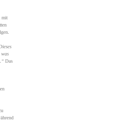
h mit
tten
lgen.
Dieses
, was
.“
Das
ten
zu
 während