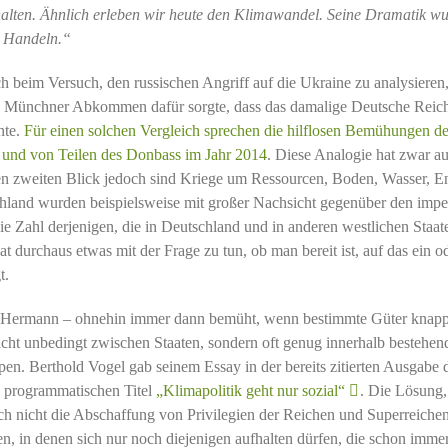
alten. Ähnlich erleben wir heute den Klimawandel. Seine Dramatik w
m Handeln.“
ch beim Versuch, den russischen Angriff auf die Ukraine zu analysieren
te Münchner Abkommen dafür sorgte, dass das damalige Deutsche Reic
nte.
Für einen solchen Vergleich sprechen die hilflosen Bemühungen d
 und von Teilen des Donbass im Jahr 2014
. Diese Analogie hat zwar a
 den zweiten Blick jedoch sind Kriege um Ressourcen, Boden, Wasser, E
schland wurden beispielsweise mit großer Nachsicht gegenüber den impe
 Zahl derjenigen, die in Deutschland und in anderen westlichen Staat
t durchaus etwas mit der Frage zu tun, ob man bereit ist, auf das ein o
t.
ke Hermann – ohnehin immer dann bemüht, wenn bestimmte Güter knap
icht unbedingt zwischen Staaten, sondern oft genug innerhalb bestehen
n. Berthold Vogel gab seinem Essay in der bereits zitierten Ausgabe 
en programmatischen Titel
„Klimapolitik geht nur sozial“
. Die Lösung,
edoch nicht die Abschaffung von Privilegien der Reichen und Superreichen
n, in denen sich nur noch diejenigen aufhalten dürfen, die schon immer