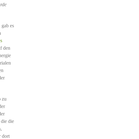
urde
, gab es
h
es
uf den
nergie
rialen
en
der
p zu
der
der
 die die
,
 dort