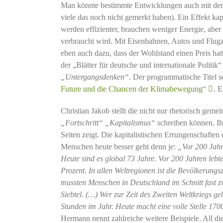
Man könnte bestimmte Entwicklungen auch mit dem S
viele das noch nicht gemerkt haben). Ein Effekt kap
werden effizienter, brauchen weniger Energie, aber
verbraucht wird. Mit Eisenbahnen, Autos und Flugze
eben auch dazu, dass der Wohlstand einen Preis hatt
der „Blätter für deutsche und internationale Polit
„Untergangsdenken“
. Der programmatische Titel s
Future und die Chancen der Klimabewegung“
. E
Christian Jakob stellt die nicht nur rhetorisch geme
„Fortschritt“
„Kapitalismus“
schreiben können. Ih
Seiten zeigt. Die kapitalistischen Errungenschaften
Menschen heute besser geht denn je:
„Vor 200 Jahr
Heute sind es global 73 Jahre. Vor 200 Jahren lebt
Prozent. In allen Weltregionen ist die Bevölkerungs
mussten Menschen in Deutschland im Schnitt fast zw
Siebtel. (…) Wer zur Zeit des Zweiten Weltkriegs g
Stunden im Jahr. Heute macht eine volle Stelle 17
Hermann nennt zahlreiche weitere Beispiele. All di