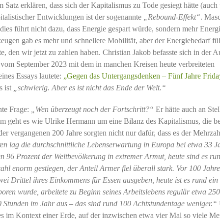
atz erklären, dass sich der Kapitalismus zu Tode gesiegt hätte (auc
italistischer Entwicklungen ist der sogenannte
„Rebound-Effekt“
. Mas
 dies führt nicht dazu, dass Energie gespart würde, sondern mehr Energ
ugen gab es mehr und schnellere Mobilität, aber der Energiebedarf fü
e, den wir jetzt zu zahlen haben. Christian Jakob befasste sich in der 
ik“ vom September 2023 mit dem in manchen Kreisen heute verbreiteten
eines Essays lautete:
„Gegen das Untergangsdenken – Fünf Jahre Frida
s ist
„schwierig. Aber es ist nicht das Ende der Welt.“
inte Frage:
„Wen überzeugt noch der Fortschritt?“
Er hätte auch an Stel
m geht es wie Ulrike Hermann um eine Bilanz des Kapitalismus, die b
 der vergangenen 200 Jahre sorgten nicht nur dafür, dass es der Mehrzah
en lag die durchschnittliche Lebenserwartung in Europa bei etwa 33 J
en 96 Prozent der Weltbevölkerung in extremer Armut, heute sind es ru
zahl enorm gestiegen, der Anteil Armer fiel überall stark. Vor 100 Jahr
ei Drittel ihres Einkommens für Essen ausgeben, heute ist es rund ein
eboren wurde, arbeitete zu Beginn seines Arbeitslebens regulär etwa 25
00 Stunden im Jahr aus – das sind rund 100 Achtstundentage weniger.“
es im Kontext einer Erde, auf der inzwischen etwa vier Mal so viele M