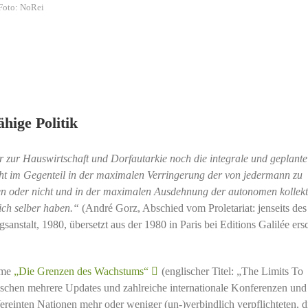
 Foto: NoRei
hige Politik
r zur Hauswirtschaft und Dorfautarkie noch die integrale und geplante
teht im Gegenteil in der maximalen Verringerung der von jedermann zu
len oder nicht und in der maximalen Ausdehnung der autonomen kollekt
 sich selber haben.“
(André Gorz, Abschied vom Proletariat: jenseits des
anstalt, 1980, übersetzt aus der 1980 in Paris bei Editions Galilée ers
ome
„Die Grenzen des Wachstums“
(englischer Titel: „The Limits To
ischen mehrere Updates und zahlreiche internationale Konferenzen und
ereinten Nationen mehr oder weniger (un-)verbindlich verpflichteten, d