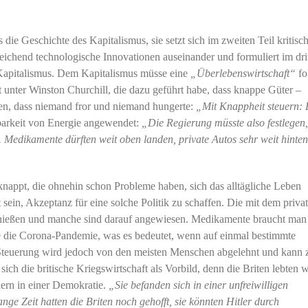
 die Geschichte des Kapitalismus, sie setzt sich im zweiten Teil kritisc
ichend technologische Innovationen auseinander und formuliert im dri
 Kapitalismus. Dem Kapitalismus müsse eine
„Überlebenswirtschaft“
fo
ft unter Winston Churchill, die dazu geführt habe, dass knappe Güter –
ten, dass niemand fror und niemand hungerte:
„Mit Knappheit steuern: 
arkeit von Energie angewendet:
„Die Regierung müsste also festlegen
 Medikamente dürften weit oben landen, private Autos sehr weit hinten
knappt, die ohnehin schon Probleme haben, sich das alltägliche Leben
ht sein, Akzeptanz für eine solche Politik zu schaffen. Die mit dem priva
nießen und manche sind darauf angewiesen. Medikamente braucht man
te die Corona-Pandemie, was es bedeutet, wenn auf einmal bestimmte
 Steuerung wird jedoch von den meisten Menschen abgelehnt und kann 
ich die britische Kriegswirtschaft als Vorbild, denn die Briten lebten
dern in einer Demokratie.
„Sie befanden sich in einer unfreiwilligen
nge Zeit hatten die Briten noch gehofft, sie könnten Hitler durch