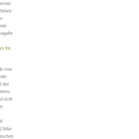
h wenn
chinen
ie
hrte
Ausgabe
ys for
le von
eide
l der
ahren.
nd acht
en
00
Ulrike
enschen