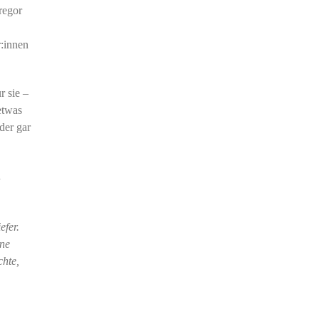
regor
r:innen
r sie –
etwas
der gar
n
m
efer.
ine
chte,