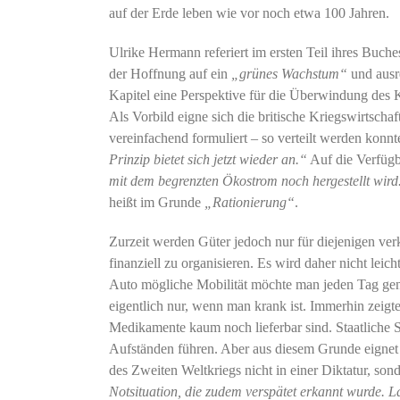
auf der Erde leben wie vor noch etwa 100 Jahren.
Ulrike Hermann referiert im ersten Teil ihres Buches
der Hoffnung auf ein
„grünes Wachstum“
und ausre
Kapitel eine Perspektive für die Überwindung des
Als Vorbild eigne sich die britische Kriegswirtscha
vereinfachend formuliert – so verteilt werden konn
Prinzip bietet sich jetzt wieder an.“
Auf die Verfügb
mit dem begrenzten Ökostrom noch hergestellt wird.
heißt im Grunde
„Rationierung“
.
Zurzeit werden Güter jedoch nur für diejenigen ver
finanziell zu organisieren. Es wird daher nicht leic
Auto mögliche Mobilität möchte man jeden Tag ge
eigentlich nur, wenn man krank ist. Immerhin zeig
Medikamente kaum noch lieferbar sind. Staatliche
Aufständen führen. Aber aus diesem Grunde eignet s
des Zweiten Weltkriegs nicht in einer Diktatur, son
Notsituation, die zudem verspätet erkannt wurde. La