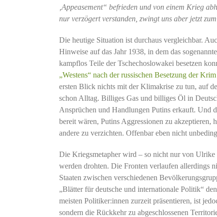
‚Appeasement“ befrieden und von einem Krieg abh
nur verzögert verstanden, zwingt uns aber jetzt zu
Die heutige Situation ist durchaus vergleichbar. Au
Hinweise auf das Jahr 1938, in dem das sogenann
kampflos Teile der Tschechoslowakei besetzen kon
„Westens“ nach der russischen Besetzung der Krim
ersten Blick nichts mit der Klimakrise zu tun, auf
schon Alltag. Billiges Gas und billiges Öl in Deut
Ansprüchen und Handlungen Putins erkauft. Und die
bereit wären, Putins Aggressionen zu akzeptieren, ha
andere zu verzichten. Offenbar eben nicht unbeding
Die Kriegsmetapher wird – so nicht nur von Ulri
werden drohten. Die Fronten verlaufen allerdings n
Staaten zwischen verschiedenen Bevölkerungsgruppe
„Blätter für deutsche und internationale Politik“ d
meisten Politiker:innen zurzeit präsentieren, ist j
sondern die Rückkehr zu abgeschlossenen Territorie