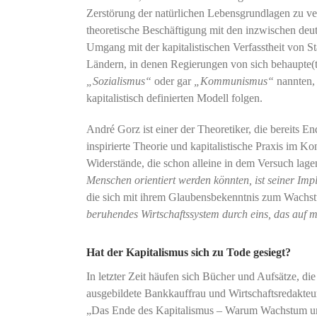
Zerstörung der natürlichen Lebensgrundlagen zu verh
theoretische Beschäftigung mit den inzwischen de
Umgang mit der kapitalistischen Verfasstheit von S
Ländern, in denen Regierungen von sich behaupte(te
„Sozialismus“
oder gar
„Kommunismus“
nannten, 
kapitalistisch definierten Modell folgen.
André Gorz ist einer der Theoretiker, die bereits E
inspirierte Theorie und kapitalistische Praxis im K
Widerstände, die schon alleine in dem Versuch lage
Menschen orientiert werden könnten, ist seiner Impl
die sich mit ihrem Glaubensbekenntnis zum Wachstu
beruhendes Wirtschaftssystem durch eins, das auf 
Hat der Kapitalismus sich zu Tode gesiegt?
In letzter Zeit häufen sich Bücher und Aufsätze, di
ausgebildete Bankkauffrau und Wirtschaftsredakteur
„Das Ende des Kapitalismus – Warum Wachstum und 