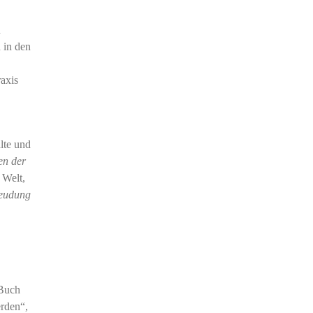
n
 in den
axis
lte und
en der
 Welt,
geudung
 Buch
rden“,