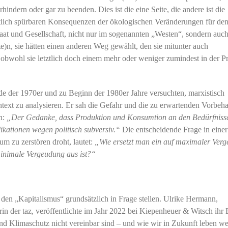
indern oder gar zu beenden. Dies ist die eine Seite, die andere ist die
utlich spürbaren Konsequenzen der ökologischen Veränderungen für de
taat und Gesellschaft, nicht nur im sogenannten „Westen“, sondern auch
)n, sie hätten einen anderen Weg gewählt, den sie mitunter auch
obwohl sie letztlich doch einem mehr oder weniger zumindest in der Pr
nde der 1970er und zu Beginn der 1980er Jahre versuchten, marxistisch
ontext zu analysieren. Er sah die Gefahr und die zu erwartenden Vorbeha
n:
„Der Gedanke, dass Produktion und Konsumtion an den Bedürfniss
ikationen wegen politisch subversiv.“
Die entscheidende Frage in einer
m zu zerstören droht, lautet:
„Wie ersetzt man ein auf maximaler Ver
minimale Vergeudung aus ist?“
e den „Kapitalismus“ grundsätzlich in Frage stellen. Ulrike Hermann,
in der taz, veröffentlichte im Jahr 2022 bei Kiepenheuer & Witsch ihr
Klimaschutz nicht vereinbar sind – und wie wir in Zukunft leben we