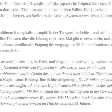
er Natur über den Kapitalismus“ (das japanische Original übersetzte G
 drastischen Titeln, so auch in diesen beiden Fällen. Der japanische
tlich nüchterner, am Stelle des deutschen „Systemsturzes“ lesen Japane
hren: It’s capitalism, stupid. In der Tat sprechen beide – und nicht nu
len Debatten über die Lösung verharren. Mal gibt es etwas mehr, mal 
italismus neoliberaler Prägung der vergangenen 50 Jahre reformieren o
etzen ließe.
mawandel bezeichnet, ist Dreh- und Angelpunkt eines völlig irrationale
:
„Niemand würde sein Eigenheim so sehr heizen, dass es mit einer
en abbrennen würde. Genau das tun wir derzeit aber mit dem Eigenhei
ten Kapitalismus-Bashing. Ihre Schlussfolgerung:
„Das Problem reicht ti
mus abschaffen. / Anders als Kapitalismuskritiker glauben, ist dies ke
ich segensreich. Mit ihm entstand das erste Sozialsystem in der Geschi
gab es kein nennenswertes Wachstum. Die Menschen betrieben eine eher
erkatastrophen und starben im Durchschnitt mit 35 Jahren.“