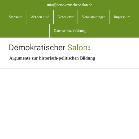
Zum
info@demokratischer-salon.de
Inhalt
Startseite
Wer wir sind
Newsletter
Veranstaltungen
Impressum
springen
Datenschutzerklärung
Argumente zur historisch-politischen Bildung