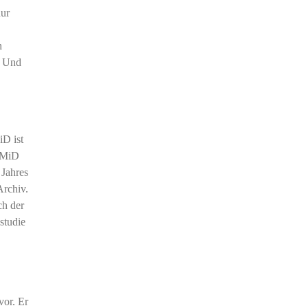
nur
h
. Und
D ist
OMiD
 Jahres
Archiv.
ch der
studie
vor. Er