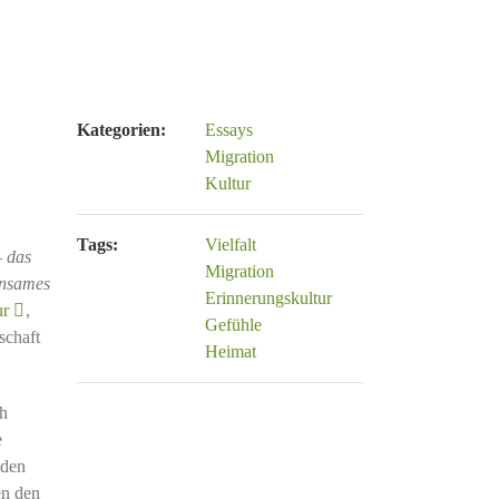
Kategorien:
Essays
Migration
Kultur
Tags:
Vielfalt
 das
Migration
insames
Erinnerungskultur
ur
,
Gefühle
schaft
Heimat
ch
e
nden
en den