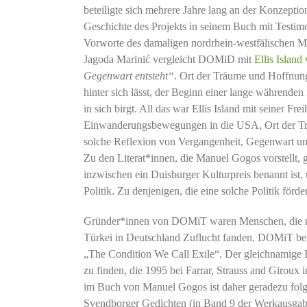
beteiligte sich mehrere Jahre lang an der Konzeptio
Geschichte des Projekts in seinem Buch mit Testim
Vorworte des damaligen nordrhein-westfälischen Mi
Jagoda Marinić vergleicht DOMiD mit
Ellis Islan
Gegenwart entsteht“
. Ort der Träume und Hoffnung
hinter sich lässt, der Beginn einer lange während
in sich birgt. All das war Ellis Island mit seiner Fr
Einwanderungsbewegungen in die USA, Ort der Trä
solche Reflexion von Vergangenheit, Gegenwart und
Zu den Literat*innen, die Manuel Gogos vorstellt, 
inzwischen ein Duisburger Kulturpreis benannt ist,
Politik. Zu denjenigen, die eine solche Politik förd
Gründer*innen von DOMiT waren Menschen, die na
Türkei in Deutschland Zuflucht fanden. DOMiT be
„The Condition We Call Exile“. Der gleichnamige
zu finden, die 1995 bei Farrar, Strauss and Giroux 
im Buch von Manuel Gogos ist daher geradezu folge
Svendborger Gedichten (in Band 9 der Werkausgab