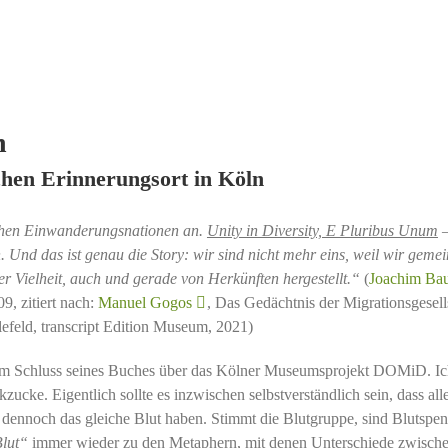
n
en Erinnerungsort in Köln
chen Einwanderungsnationen an.
Unity in Diversity, E Pluribus Unum
–
 Und das ist genau die Story: wir sind nicht mehr eins, weil wir geme
er Vielheit, auch und gerade von Herkünften hergestellt.“
(
Joachim Ba
9, zitiert nach:
Manuel Gogos
, Das Gedächtnis der Migrationsgesell
efeld, transcript Edition Museum, 2021)
 am Schluss seines Buches über das Kölner Museumsprojekt DOMiD. I
ucke. Eigentlich sollte es inzwischen selbstverständlich sein, dass all
dennoch das gleiche Blut haben. Stimmt die Blutgruppe, sind Blutspe
lut“
immer wieder zu den Metaphern, mit denen Unterschiede zwisch