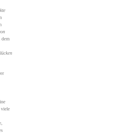
kte
n
m
von
n dem
slücken
er
ine
 viele
e,
es