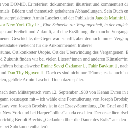
n von DOMiD. Er referiert, dokumentiert, illustriert und kommentiert di
onials, Bildern und thematisch gehaltenen Abhandlungen. Sein Buch en
nisterpräsidenten Armin Laschet und der Publizistin
Jagoda Marinić
d vor New York City
:
„Eine Schwelle zur Vergangenheit, in der zuglei
en auf Freiheit und Zukunft, auf eine Erzählung, die manche Vergange
en neuen Geschichte, die Gegenwart schafft, aber dennoch immer Vergan
eiheitsstatue vielleicht für die Ankommenden früherer
ume, Ort konkreter Utopie, Ort der Überwindung des Vergangenen. 
 Zukunft finden wir bei vielen Literat*innen und anderen Künstler*in
gehören beispielsweise
Emine Sevgi Özdamar
,
Fakir Baykurt
, nac
 und
Dan Thy Nguyen
. Doch es sind nicht nur Träume, es ist auch h
erten, gehörte Armin Laschet. Doch dazu später.
ch dem Militärputsch vom 12. September 1980 von Kenan Evren in 
gann sozusagen mit – ich wähle eine Formulierung von Joseph Brodsk
 Essay von Joseph Brodsky ist in der Essay-Sammlung „On Grief and 
in New York und bei HarperCollinsCanada erschien. Der erste literarisc
richtig Bertolt Brechts „Gedanken über die Dauer des Exils“ aus den
e bei Suhrkamp enthalten).