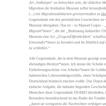
Art ‚Antikörper‘ zu betrachten sein, die üblichen 
Migration die Institution Museum selbst herausford
(…) mit Migrationsdiskursen gewissermaßen zu
übe
Gegenstände mit den persönlichen Geschichten zu v
Museum übergaben. Das ist – so Manuel Gogos –
Migrant*innen“,
die die
„Bedeutung kultureller Übe
Museum eine Art
„(Gegen)Öffentlichkeit“
schaffen
Einwander*innen zu beenden und im Hinblick auf d
zu schließen.“
Alle Gegenstände, die in dem Museum gezeigt werde
ehemaligen Besitzer*innen. Ich nenne die Schuhe e
Einlieferungsscheine von Arbeiter*innen für Geldtra
italienischen Lebensmittelgeschäfts, einen Schuhpu
Deutschland heimisch machen wollte. Das Depot des
einfache Aufgabe, die dahinter liegenden Geschichte
Menschen diese Gegenstände DOMiD überließen, bele
Besonders beeindruckend ist das Radio der Famili
„damit sie wenigstens die Nachrichten verfolgen u