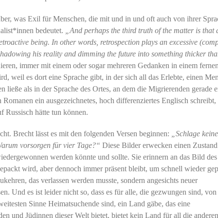
er, was Exil für Menschen, die mit und in und oft auch von ihrer Spr
nalist*innen bedeutet.
„And perhaps the third truth of the matter is that 
 retroactive being. In other words, retrospection plays an excessive (com
rshadowing his reality and dimming the future into something thicker tha
ieren, immer mit einem oder sogar mehreren Gedanken in einem ferne
, weil es dort eine Sprache gibt, in der sich all das Erlebte, einen Me
n ließe als in der Sprache des Ortes, an dem die Migrierenden gerade e
Romanen ein ausgezeichnetes, hoch differenziertes Englisch schreibt,
uf Russisch hätte tun können.
cht. Brecht lässt es mit den folgenden Versen beginnen:
„Schlage kein
 Warum vorsorgen für vier Tage?“
Diese Bilder erwecken einen Zustand
wiedergewonnen werden könnte und sollte. Sie erinnern an das Bild des
epackt wird, aber dennoch immer präsent bleibt, um schnell wieder ge
zukehren, das verlassen werden musste, sondern angesichts neuer
. Und es ist leider nicht so, dass es für alle, die gezwungen sind, vo
weitesten Sinne Heimatsuchende sind, ein Land gäbe, das eine
den und Jüdinnen dieser Welt bietet, bietet kein Land für all die andere