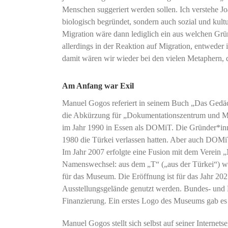
Menschen suggeriert werden sollen. Ich verstehe J
biologisch begründet, sondern auch sozial und kultu
Migration wäre dann lediglich ein aus welchen Grün
allerdings in der Reaktion auf Migration, entwede
damit wären wir wieder bei den vielen Metaphern,
Am Anfang war Exil
Manuel Gogos referiert in seinem Buch „Das Gedä
die Abkürzung für „Dokumentationszentrum und M
im Jahr 1990 in Essen als DOMiT. Die Gründer*inn
1980 die Türkei verlassen hatten. Aber auch DOMiT
Im Jahr 2007 erfolgte eine Fusion mit dem Verein 
Namenswechsel: aus dem „T“ („aus der Türkei“) wur
für das Museum. Die Eröffnung ist für das Jahr 202
Ausstellungsgelände genutzt werden. Bundes- und L
Finanzierung. Ein erstes Logo des Museums gab es 
Manuel Gogos stellt sich selbst auf seiner Internetse