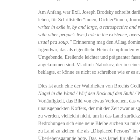
Am Anfang war Exil. Joseph Brodsky schreibt darüb
leben, für Schriftsteller*innen, Dichter*innen, Jour
writer in exile is, by and large, a retrospective and
with other people’s lives) role in the existence, ove
usual pea soup.”
Erinnerung mag den Alltag domin
Irgendwo, das als eigentliche Heimat empfunden wird
Umgebende, Ereilende leichter und prägnanter fasse
angekommen sind. Vladimir Nabokov, der in seinen 
beklagte, er könne es nicht so schreiben wie er es a
Dies ist auch eine der Wahrheiten von Brechts Gedi
Nagel in die Wand / Wirf den Rock auf den Stuhl /
Vorläufigkeit, das Bild von etwas Verlorenen, das 
unausgepackten Koffers, der mit der Zeit zwar ausg
zu werden, vielleicht nicht, um in das Land zurück
Bedrohungen sich eine neue Bleibe suchen zu müssen
zu Land zu ziehen, die als „Displaced Persons“ im 
Überlebensgarantie böte. Das, was Israel für alle Ju