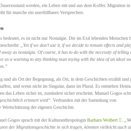
Dauerzustand werden, ein Leben mit und aus dem Koffer. Migration in
leibt für manche ein unerfüllbares Versprechen.
en
as bedeutet, es ist nicht nur Nostalgie. Die im Exil lebenden Menschen 
beschreibt:
„Yet if we don’t use it, if we decide to remain effects and pla
 away as nostalgia. Of course, it has to do with the necessity of telling
ve as a warning to any thinking man toying with the idea of an ideal soc
ion.”
g und als Ort der Begegnung, als Ort, in dem Geschichten erzählt und 
haffen, und wenn nicht im Singular, dann im Plural. Es entstehen Heim
en das Leben sicher ist, zumindest sicher erscheint. Manuel Gogos schr
eschichtlich erinnert wird“.
Verbunden mit der Sammlung von
die Wertschätzung der eigenen Geschichte.
Manuel Gogos sprach mit der Kulturanthropologin
Barbara Wolbert
.
„Wo
uren der Migrationsgeschichte in sich tragen, könnten vielleicht auch al