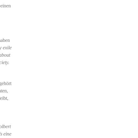
 einen
haben
y exile
 about
iety.
gehört
aten,
eibt,
lbert
s eine