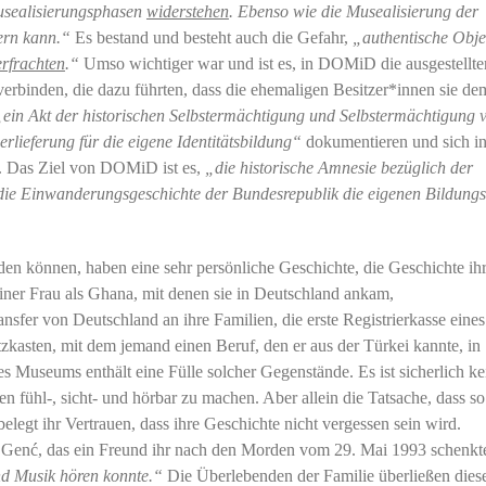
Musealisierungsphasen
widerstehen
. Ebenso wie die Musealisierung der
ern kann.“
Es bestand und besteht auch die Gefahr,
„authentische Obje
rfrachten
.“
Umso wichtiger war und ist es, in DOMiD die ausgestellte
erbinden, die dazu führten, dass die ehemaligen Besitzer*innen sie de
„ein Akt der historischen Selbstermächtigung und Selbstermächtigung 
rlieferung für die eigene Identitätsbildung“
dokumentieren und sich i
. Das Ziel von DOMiD ist es,
„die historische Amnesie bezüglich der
ie Einwanderungsgeschichte der Bundesrepublik die eigenen Bildung
n können, haben eine sehr persönliche Geschichte, die Geschichte ihr
iner Frau als Ghana, mit denen sie in Deutschland ankam,
nsfer von Deutschland an ihre Familien, die erste Registrierkasse eines
tzkasten, mit dem jemand einen Beruf, den er aus der Türkei kannte, in
 Museums enthält eine Fülle solcher Gegenstände. Es ist sicherlich ke
n fühl-, sicht- und hörbar zu machen. Aber allein die Tatsache, dass so
gt ihr Vertrauen, dass ihre Geschichte nicht vergessen sein wird.
e Genć, das ein Freund ihr nach den Morden vom 29. Mai 1993 schenkt
nd Musik hören konnte.“
Die Überlebenden der Familie überließen dies