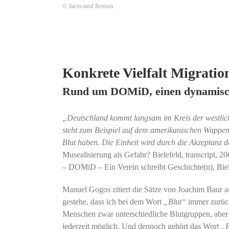
© facts and fiction
Konkrete Vielfalt Migratio
Rund um DOMiD, einen dynamisch
„Deutschland kommt langsam im Kreis der westli
steht zum Beispiel auf dem amerikanischen Wappen.
Blut haben. Die Einheit wird durch die Akzeptanz d
Musealisierung als Gefahr? Bielefeld, transcript, 200
– DOMiD – Ein Verein schreibt Geschichte(n), Biel
Manuel Gogos zitiert die Sätze von Joachim Baur
gestehe, dass ich bei dem Wort
„Blut“
immer zurückz
Menschen zwar unterschiedliche Blutgruppen, aber 
jederzeit möglich. Und dennoch gehört das Wort
„B