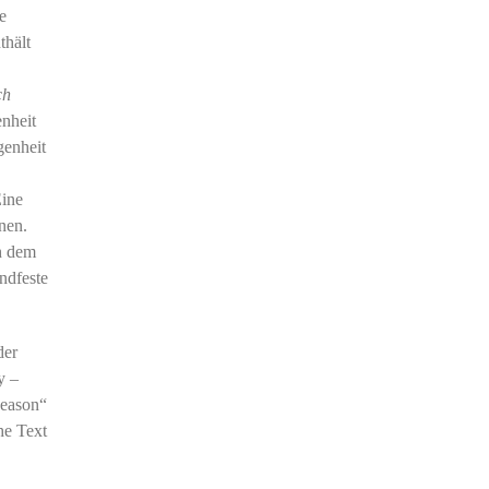
e
thält
.
ch
nheit
genheit
Eine
nen.
h dem
andfeste
der
y –
Reason“
he Text