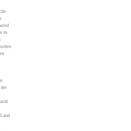
ache
a
pared
n its
n
nschen
rst
en
 der
packt
n Land
n