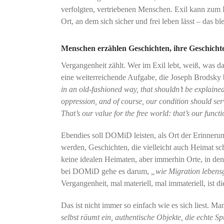
verfolgten, vertriebenen Menschen. Exil kann zum 
Ort, an dem sich sicher und frei leben lässt – das b
Menschen erzählen Geschichten, ihre Geschicht
Vergangenheit zählt. Wer im Exil lebt, weiß, was d
eine weiterreichende Aufgabe, die Joseph Brodsky 
in an old-fashioned way, that shouldn’t be explained
oppression, and of course, our condition should ser
That’s our value for the free world: that’s our funct
Ebendies soll DOMiD leisten, als Ort der Erinnerun
werden, Geschichten, die vielleicht auch Heimat sc
keine idealen Heimaten, aber immerhin Orte, in den
bei DOMiD gehe es darum,
„wie Migration lebensg
Vergangenheit, mal materiell, mal immateriell, ist 
Das ist nicht immer so einfach wie es sich liest. 
selbst räumt ein, authentische Objekte, die echte Sp