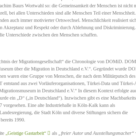
oachim Baurs Wortwahl so: die Gemeinsamkeit der Menschen ist nicht 
rell, bei allen Unterschieden sind alle Menschen Teil einer Menschheit.
den auch immer motivierter Ortswechsel. Menschlichkeit realisiert sic
r in Akzeptanz und Respekt oder durch Ablehnung und Diskriminierung
 die Unterschiede zwischen den Menschen schaffen.
chtnis der Migrationsgesellschaft“ die Chronologie von DOMiD. DOMi
useum über die Migration in Deutschland e.V.“. Gegründet wurde D
en waren eine Gruppe von Menschen, die nach dem Militärputsch des
 entstand aus zwei Vorläuferorganisationen, Türkei-Data und Türkei-
„Migrationsmuseum in Deutschland e.V.“ In diesem Kontext erfolgte au
de ein „D“ („in Deutschland“). Inzwischen gibt es eine Machbarkeits
7 vorgesehen. Eine alte Industriehalle in Köln-Kalk kann als
andesregierung, die Stadt Köln und diverse Stiftungen sichern die
bereits 1990.
ite
„Geistige Gastarbeit“
als
„freier Autor und Ausstellungsmacher“