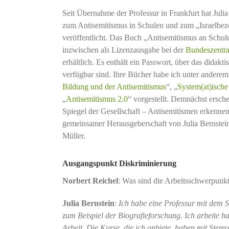
Seit Übernahme der Professur in Frankfurt hat Julia
zum Antisemitismus in Schulen und zum „Israelbe
veröffentlicht. Das Buch „Antisemitismus an Schule
inzwischen als Lizenzausgabe bei der
Bundeszentral
erhältlich. Es enthält ein Passwort, über das didakti
verfügbar sind. Ihre Bücher habe ich unter anderem
Bildung und der Antisemitismus
“, „
System(at)ische
„
Antisemitismus 2.0
“ vorgestellt. Demnächst ersch
Spiegel der Gesellschaft – Antisemitismen erkennen
gemeinsamer Herausgeberschaft von Julia Bernste
Müller.
Ausgangspunkt Diskriminierung
Norbert Reichel
: Was sind die Arbeitsschwerpunkt
Julia Bernstein
:
Ich habe eine Professur mit dem 
zum Beispiel der Biografieforschung. Ich arbeite h
Arbeit. Die Kurse, die ich anbiete, haben mit Ster