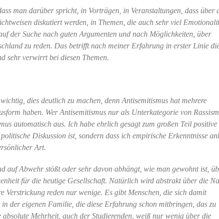
 dass man darüber spricht, in Vorträgen, in Veranstaltungen, dass über 
ichtweisen diskutiert werden, in Themen, die auch sehr viel Emotionali
nd auf der Suche nach guten Argumenten und nach Möglichkeiten, über
hland zu reden. Das betrifft nach meiner Erfahrung in erster Linie di
nd sehr verwirrt bei diesen Themen.
r wichtig, dies deutlich zu machen, denn Antisemitismus hat mehrere
usform haben. Wer Antisemitismus nur als Unterkategorie von Rassis
mus automatisch aus. Ich habe ehrlich gesagt zum großen Teil positive
olitische Diskussion ist, sondern dass ich empirische Erkenntnisse anb
rsönlicher Art.
nd auf Abwehr stößt oder sehr davon abhängt, wie man gewohnt ist, üb
enheit für die heutige Gesellschaft. Natürlich wird abstrakt über die Na
äre Verstrickung reden nur wenige. Es gibt Menschen, die sich damit
 in der eigenen Familie, die diese Erfahrung schon mitbringen, das zu
 absolute Mehrheit, auch der Studierenden, weiß nur wenig über die