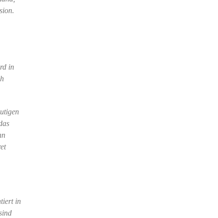
sion.
rd in
ah
eutigen
das
nn
et
iert in
sind