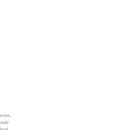
orien,
ziale
land,