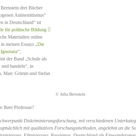
 Bernstein drei Bücher
zogenen Antisemitismus“
n in Deutschland“ ist
e für politische Bildung
sche Materialien online
 in meinen Essays „
Die
 Ignoranz
“,
eint der Band „Schule als
 und handeln“, in
in, Marc Grimm und Stefan
© Julia Bernstein
e Ihrer Professur?
Schwerpunkt Diskriminierungsforschung, mit verschiedenen Unterkateg
auptsächlich mit qualitativen Forschungsmethoden, angelehnt an die So
eotypisierung, Ethnisierung, Rassismus, Deutschland als Einwanderungs