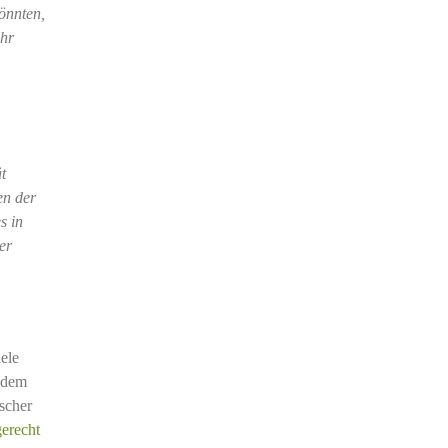
önnten,
ehr
t
en der
s in
er
iele
n dem
scher
erecht