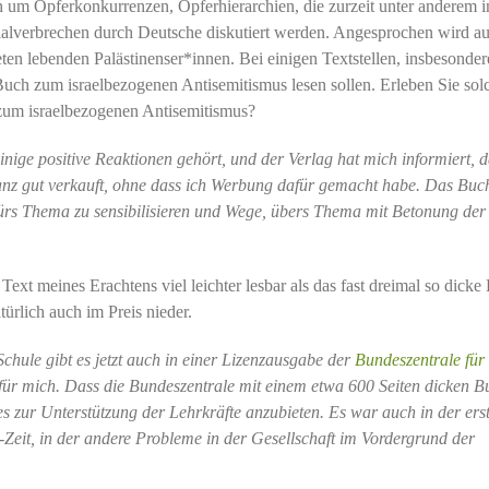
 um Opferkonkurrenzen, Opferhierarchien, die zurzeit unter anderem i
ialverbrechen durch Deutsche diskutiert werden. Angesprochen wird au
eten lebenden Palästinenser*innen. Bei einigen Textstellen, insbesonder
 Buch zum israelbezogenen Antisemitismus lesen sollen. Erleben Sie sol
 zum israelbezogenen Antisemitismus?
inige positive Reaktionen gehört, und der Verlag hat mich informiert, d
anz gut verkauft, ohne dass ich Werbung dafür gemacht habe. Das Buch 
ürs Thema zu sensibilisieren und Wege, übers Thema mit Betonung der
 Text meines Erachtens viel leichter lesbar als das fast dreimal so dick
ürlich auch im Preis nieder.
hule gibt es jetzt auch in einer Lizenzausgabe der
Bundeszentrale für
für mich.
Dass die Bundeszentrale mit einem etwa 600 Seiten dicken B
, es zur Unterstützung der Lehrkräfte anzubieten. Es war auch in der ers
-Zeit, in der andere Probleme in der Gesellschaft im Vordergrund der