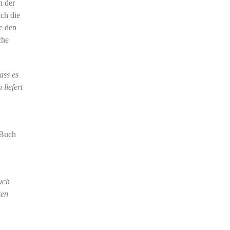
n der
ch die
e den
che
ass es
liefert
e Buch
uch
ten