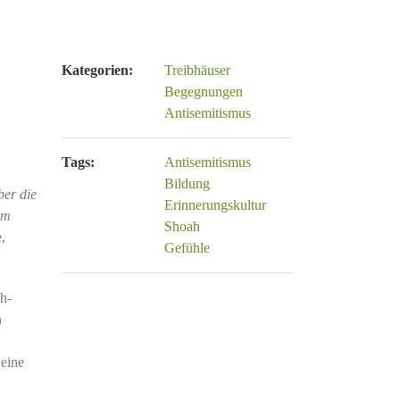
Kategorien:
Treibhäuser
Begegnungen
Antisemitismus
Tags:
Antisemitismus
Bildung
ber die
Erinnerungskultur
em
Shoah
,
Gefühle
ch-
n
 eine