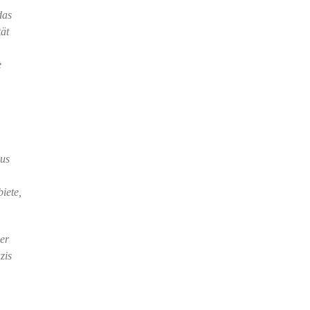
das
tät
e
mus
iete,
er
zis