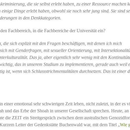
kriminierung, die sie selbst erlebt haben, zu einer Ressource machen k
 einige Dinge erlebt haben, obwohl sie noch sehr jung sind. Sie sind s
 Änderungen in den Denkkategorien.
n den Fachbereich, in die Fachbereiche der Universität ein?
n, die sich explizit mit den Fragen beschäftigen, mit denen ich mich
sich mit Genderfragen, mit sexueller Orientierung, mit Intersektionalitä
nterkulturalität. Das ja, aber eigentlich sehr wenig mit den Kontinuität
 wichtig, das in unserem Studium zu implementieren, gerade auch weil e
ig ist, wenn sich Schlussstrichmentalitäten durchsetzen. Das ist einer d
n einer emotional sehr schwierigen Zeit leben, nicht zuletzt, in der es v
ah und das Erbe der Shoah in unserer Gesellschaft sprechen. Heute, a
hte die ZEIT ein Streitgespräch zwischen dem australischen Genozidfor
r Kurzem Leiter der Gedenkstätte Buchenwald war, mit dem Titel „
Wie g