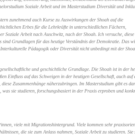
chelorstudium Soziale Arbeit und im Masterstudium Diversität und Inklu
mestern zunehmend auch Kurse zu Auswirkungen der Shoah auf die
ichtlichen Erbes für die Lehrkräfte in unterschiedlichen Fächern,
er Soziale Arbeit nach Auschwitz, nach der Shoah. Ich versuche, diese
as sind Grundlagen für das heutige Verständnis der Demokratie. Das wi
s Interkulturelle Pädagogik oder Diversität nicht unbedingt mit der Sho
gesellschaftliche und geschichtliche Grundlage. Die Shoah ist in der h
oßen Einfluss auf das Schweigen in der heutigen Gesellschaft, auch auf 
he, diese Zusammenhänge näherzubringen. Im Masterstudium gibt es da
 was sie studieren, forschungsbasiert in der Praxis erproben und konkr
innen, viele mit Migrationshintergrund. Viele kommen sehr praxisorient
ltnissen, die sie zum Anlass nahmen, Soziale Arbeit zu studieren. Sie 