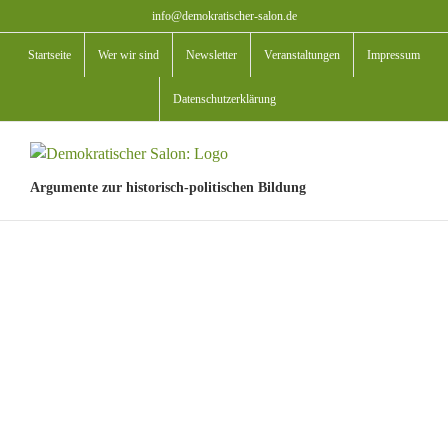
Zum
info@demokratischer-salon.de
Inhalt
Startseite
Wer wir sind
Newsletter
Veranstaltungen
Impressum
springen
Datenschutzerklärung
Argumente zur historisch-politischen Bildung
View
Larger
Image