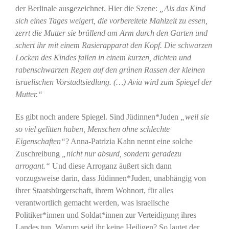
der Berlinale ausgezeichnet. Hier die Szene:
„Als das Kind
sich eines Tages weigert, die vorbereitete Mahlzeit zu essen,
zerrt die Mutter sie brüllend am Arm durch den Garten und
schert ihr mit einem Rasierapparat den Kopf. Die schwarzen
Locken des Kindes fallen in einem kurzen, dichten und
rabenschwarzen Regen auf den grünen Rassen der kleinen
israelischen Vorstadtsiedlung. (…) Avia wird zum Spiegel der
Mutter.“
Es gibt noch andere Spiegel. Sind Jüdinnen*Juden
„weil sie
so viel gelitten haben, Menschen ohne schlechte
Eigenschaften“
? Anna-Patrizia Kahn nennt eine solche
Zuschreibung
„nicht nur absurd, sondern geradezu
arrogant.“
Und diese Arroganz äußert sich dann
vorzugsweise darin, dass Jüdinnen*Juden, unabhängig von
ihrer Staatsbürgerschaft, ihrem Wohnort, für alles
verantwortlich gemacht werden, was israelische
Politiker*innen und Soldat*innen zur Verteidigung ihres
Landes tun. Warum seid ihr keine Heiligen? So lautet der