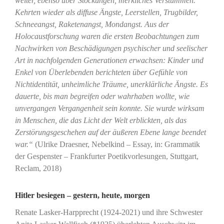
weiter, ebenso über Stockungen, merkliches Verstummen.
Kehrten wieder als diffuse Ängste, Leerstellen, Trugbilder,
Schneeangst, Raketenangst, Mondangst. Aus der
Holocaustforschung waren die ersten Beobachtungen zum
Nachwirken von Beschädigungen psychischer und seelischer
Art in nachfolgenden Generationen erwachsen: Kinder und
Enkel von Überlebenden berichteten über Gefühle von
Nichtidentität, unheimliche Träume, unerklärliche Ängste. Es
dauerte, bis man begreifen oder wahrhaben wollte, wie
unvergangen Vergangenheit sein konnte. Sie wurde wirksam
in Menschen, die das Licht der Welt erblickten, als das
Zerstörungsgeschehen auf der äußeren Ebene lange beendet
war.“
(Ulrike Draesner, Nebelkind – Essay, in: Grammatik
der Gespenster – Frankfurter Poetikvorlesungen, Stuttgart,
Reclam, 2018)
Hitler besiegen – gestern, heute, morgen
Renate Lasker-Harpprecht (1924-2021) und ihre Schwester