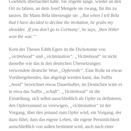
Goebbels übernachtet hatte. Sie zögerte lange, wieder an den
Ort zu fahren, an dem Josef Mengele sie zwang, für ihn zu
tanzen. Ihr Mann Béla überzeugte sie:
„But when I tell Béla
that I have decided to decline the invitation, he grabs my
shoulder. ‚If you don’t go to Germany‘, he says, ‚then Hitler
won the war.‘“
Kern der Thesen Edith Egers ist die Dichotomie von
„victimhood“
und
„victimization“
.
„Victimhood“
ist nicht
dasselbe wie das in den deutschen Übersetzungen
verwendete deutsche Wort
„Opferrolle“
. Eine Rolle ist etwas
Vorübergehendes, das abgelegt werden kann, das Suffix
„hood“
bezeichnet etwas Dauerhaftes, im Deutschen wäre es
in etwa das Suffix
„schaft“
.
„Victimhood“
ist die
Einstellung, sich selbst ausschließlich als Opfer zu definieren,
den Opferzustand zu verewigen,
„victimization“
ist der
Vorgang, über den jemand zum Opfer wird, ein Vorgang, der
dazu führt, dass das eigene Leben, die eigene Persönlichkeit
ausschließlich von außen bestimmt wird, auch nach einer