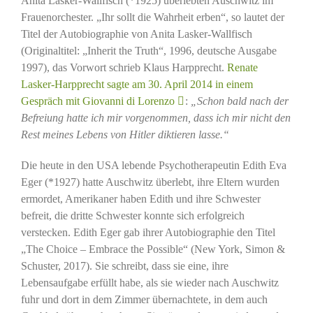
Anita Lasker-Wallfisch (*1925) überlebten Auschwitz im
Frauenorchester. „Ihr sollt die Wahrheit erben“, so lautet der
Titel der Autobiographie von Anita Lasker-Wallfisch
(Originaltitel: „Inherit the Truth“, 1996, deutsche Ausgabe
1997), das Vorwort schrieb Klaus Harpprecht.
Renate
Lasker-Harpprecht sagte am 30. April 2014 in einem
Gespräch mit Giovanni di Lorenzo
:
„Schon bald nach der
Befreiung hatte ich mir vorgenommen, dass ich mir nicht den
Rest meines Lebens von Hitler diktieren lasse.“
Die heute in den USA lebende Psychotherapeutin Edith Eva
Eger (*1927) hatte Auschwitz überlebt, ihre Eltern wurden
ermordet, Amerikaner haben Edith und ihre Schwester
befreit, die dritte Schwester konnte sich erfolgreich
verstecken. Edith Eger gab ihrer Autobiographie den Titel
„The Choice – Embrace the Possible“ (New York, Simon &
Schuster, 2017). Sie schreibt, dass sie eine, ihre
Lebensaufgabe erfüllt habe, als sie wieder nach Auschwitz
fuhr und dort in dem Zimmer übernachtete, in dem auch