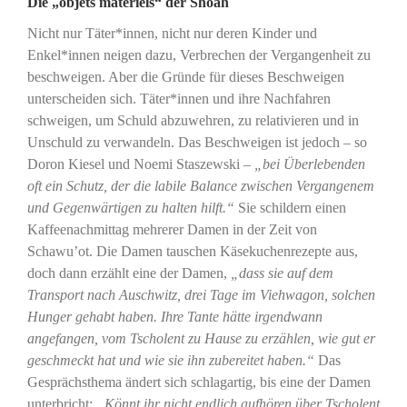
Die „objets matériels“ der Shoah
Nicht nur Täter*innen, nicht nur deren Kinder und
Enkel*innen neigen dazu, Verbrechen der Vergangenheit zu
beschweigen. Aber die Gründe für dieses Beschweigen
unterscheiden sich. Täter*innen und ihre Nachfahren
schweigen, um Schuld abzuwehren, zu relativieren und in
Unschuld zu verwandeln. Das Beschweigen ist jedoch – so
Doron Kiesel und Noemi Staszewski –
„bei Überlebenden
oft ein Schutz, der die labile Balance zwischen Vergangenem
und Gegenwärtigen zu halten hilft.“
Sie schildern einen
Kaffeenachmittag mehrerer Damen in der Zeit von
Schawu’ot. Die Damen tauschen Käsekuchenrezepte aus,
doch dann erzählt eine der Damen,
„dass sie auf dem
Transport nach Auschwitz, drei Tage im Viehwagon, solchen
Hunger gehabt haben. Ihre Tante hätte irgendwann
angefangen, vom Tscholent zu Hause zu erzählen, wie gut er
geschmeckt hat und wie sie ihn zubereitet haben.“
Das
Gesprächsthema ändert sich schlagartig, bis eine der Damen
unterbricht:
„Könnt ihr nicht endlich aufhören über Tscholent