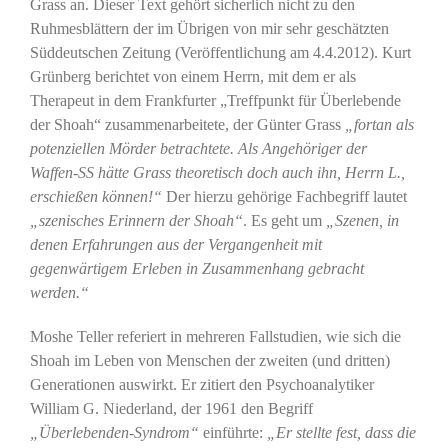
Grass an. Dieser Text gehört sicherlich nicht zu den
Ruhmesblättern der im Übrigen von mir sehr geschätzten
Süddeutschen Zeitung (Veröffentlichung am 4.4.2012). Kurt
Grünberg berichtet von einem Herrn, mit dem er als
Therapeut in dem Frankfurter „Treffpunkt für Überlebende
der Shoah“ zusammenarbeitete, der Günter Grass
„fortan als
potenziellen Mörder betrachtete. Als Angehöriger der
Waffen-SS hätte Grass theoretisch doch auch ihn, Herrn L.,
erschießen können!“
Der hierzu gehörige Fachbegriff lautet
„szenisches Erinnern der Shoah“
. Es geht um
„Szenen, in
denen Erfahrungen aus der Vergangenheit mit
gegenwärtigem Erleben in Zusammenhang gebracht
werden.“
Moshe Teller referiert in mehreren Fallstudien, wie sich die
Shoah im Leben von Menschen der zweiten (und dritten)
Generationen auswirkt. Er zitiert den Psychoanalytiker
William G. Niederland, der 1961 den Begriff
„Überlebenden-Syndrom“
einführte:
„Er stellte fest, dass die