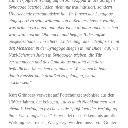
Halle erfolgte Anschlag auf an Jom Kippur in der dortigen
Synagoge betende Juden nicht nur traumatisiert, sondern
Überlebende retraumatisiert hat. Im Innern der Synagoge
eingesperrt zu sein, während von außen geschossen wurde,
was drinnen zu hören und über einen Monitor auch zu sehen
war, wird enorme Ohnmacht und heftige Todesängste
ausgelöst haben. In sicherer Entfernung, aber identifiziert mit
den Menschen in der Synagoge stiegen in mir Bilder auf, wie
Nazi-Schergen Juden in Synagogen trieben, die Tür
verrammelten und das Gotteshaus mitsamt den darin
befindlichen Menschen anzündeten. Wer versucht hatte,
durch Fenster nach draußen zu gelangen, wurde
erschossen.“
Kurt Grünberg verweist auf Forschungsergebnisse aus den
1960er Jahren, die belegten,
„dass auch Nachkommen von
ehemals Verfolgten psychosoziale Spätfolgen der Verfolgung
ihrer Eltern aufwiesen.“
Er wendet diese Erkenntnis auf die
Wirkung des Textes „Was gesagt werden muss“ von Günter