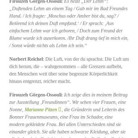
Firouzeh Görgen-Ossouli
:
Es heißt „Der Lehm“:
„Duftenden Lehm an einem Tag / Gab mir im Bad Freundes
Hand. / Ich fragte: ‚Moschus oder Amber bist du, sag? /
Betörend ich deinen Duft empfand.‘ / Er sprach: ‚Aus
einfachem Lehm war ich geboren, / Doch zum Freund der
Blume wurde ich auserkoren. /Ihr Duft drang tief in mich ein,
/ Sonst würde nichts als Lehm ich sein.“
Norbert Reichel
: Die Luft, von der du sprachst. Die Luft um
dich herum, die – wahrgenommen – alle Grenzen aufhebt,
den Menschen weit über seine begrenzte Körperlichkeit
hinaus entgrenzt, reicher macht.
Firouzeh Görgen-Ossouli
:
Ich zeige dies in meinem Beitrag
zur Ausstellung ‚Freundinnen“. Wir sehen vier Frauen, eine
Nonne,
Marianne Pitzen
, die Gründerin und Leiterin des
Bonner Frauenmuseums, eine Frau im Schador, eine
modern gekleidete Frau. Bei allen Unterschieden sind sie
einander gleich. Sie alle haben schwarze Kleidung, aber sie