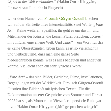
ist, sei in der Welt vorhanden.“
(Hakim Omar Khayyām,
übersetzt von Purandocht Pirayech)
Unter dem Namen von
Firouzeh Görgen-Ossouli
sehen
wir auf der Startseite ihres Internetauftritts zwei Worte:
„Fine
Art“
. Keine weiteren Spezifika, ihr geht es um das In- und
Miteinander der Künste, die keinen Plural brauchen,
„Kunst“
im Singular, eine eigene Welt. Und
„fine“
– ein Wort, für das
es keine Übersetzungen geben kann, es ist so vielschichtig
und vielbedeutend, dass man eine ganze Seite
niederschreiben könnte, was es alles bedeuten und andeuten
könnte. Vielleicht eben ein sehr lyrisches Wort?
„Fine Art“
– das sind Bilder, Gedichte, Filme, Installationen,
Begegnungen mit der Wirklichkeit. Firouzeh Görgen-Ossouli
illustriert ihre Bilder oft mit lyrischen Texten. Für die
Dokumentation unserer Gespräche vom Sommer und Herbst
2023 bat sie, als Motto einen Vierzeiler – persisch: Rubaiyat
– von Hakim Omar Khayyam („kh“ gesprochen wie „ch“ in