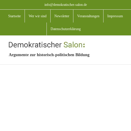
Zum
info@demokratischer-salon.de
Inhalt
Startseite
Wer wir sind
Newsletter
Veranstaltungen
Impressum
springen
Datenschutzerklärung
Argumente zur historisch-politischen Bildung
View
Larger
Image