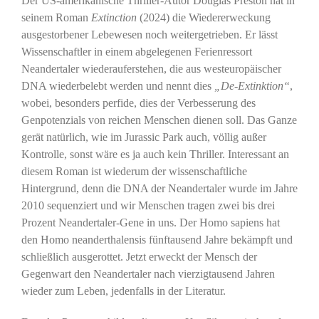
Der US-amerikanische Thriller-Autor Douglas Preston hat in
seinem Roman
Extinction
(2024) die Wiedererweckung
ausgestorbener Lebewesen noch weitergetrieben. Er lässt
Wissenschaftler in einem abgelegenen Ferienressort
Neandertaler wiederauferstehen, die aus westeuropäischer
DNA wiederbelebt werden und nennt dies
„De-Extinktion“
,
wobei, besonders perfide, dies der Verbesserung des
Genpotenzials von reichen Menschen dienen soll. Das Ganze
gerät natürlich, wie im Jurassic Park auch, völlig außer
Kontrolle, sonst wäre es ja auch kein Thriller. Interessant an
diesem Roman ist wiederum der wissenschaftliche
Hintergrund, denn die DNA der Neandertaler wurde im Jahre
2010 sequenziert und wir Menschen tragen zwei bis drei
Prozent Neandertaler-Gene in uns. Der Homo sapiens hat
den Homo neanderthalensis fünftausend Jahre bekämpft und
schließlich ausgerottet. Jetzt erweckt der Mensch der
Gegenwart den Neandertaler nach vierzigtausend Jahren
wieder zum Leben, jedenfalls in der Literatur.