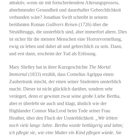
attraktiv, wenn sie mit fortschreitendem Alterungsprozess,
abnehmender Gesundheit und dauerhafter Gebrechlichkeit
verbunden wäre? Jonathan Swift schreibt in seinem
berühmten Roman
Gullivers Reisen
(1726) über die
Struldbruggs, die unsterblich sind, aber immerfort altern. Dies
ist sicher für die meisten Menschen eine Horrorvorstellung,
ewig zu leben und dabei alt und gebrechlich zu sein. Dann,
und erst dann, erscheint der Tod als Erlösung.
Mary Shelley hat in ihrer Kurzgeschichte
The Mortal
Immortal
(1833) erzählt, dass Cornelius Agrippa einen
Zaubertrank mischt, der einen seiner Studenten unsterblich
macht. Dieser ist nicht glücklich darüber, sondern sehr
verärgert, denn er gewinnt zwar seine große Liebe Bertha,
aber er überlebt sie auch und klagt, ähnlich wie der
Highlander Connor MacLeod beim Tode seiner Frau
Heather, über den Fluch der Unsterblichkeit:
„Wir lebten
noch viele lange Jahre. Bertha wurde bettlägerig und lahm;
ich pflegte sie, wie eine Mutter ein Kind pflegen würde. Sie