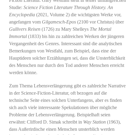
Fiction Literatur. Gary Westfahl stellt in seiner umfangreichen
Studie:
Science Fiction Literature Through History. An
Encyclopedia
(2021, Volume 2) die wichtigsten Werke vor,
angefangen vom
Gilgamesch-Epos
(2100 vor Christus) über
Gullivers Reisen
(1726) zu Mary Shelleys
The Mortal
Immortal
(1833) bis hin zu zahlreichen Werken der jüngeren
Vergangenheit des Genres. Interessant sind die analytischen
Bemerkungen von Westfahl, zum Beispiel, dass eine der
Hauptideen solcher Erzählungen sei, dass die Unsterblichkeit
des Menschen nur durch den Tod anderer Menschen erreicht
werden könne.
Zum Thema Lebensverlängerung gibt es zahlreiche Narrative
in der Science-Fiction-Literatur, oft bezogen auf die
technische Seite eines solchen Unterfangens, aber es finden
sich auch viele interessante Spekulationen über mögliche
Probleme der Lebensverlängerung. Beispielhaft seien
erwähnt: Clifford D. Simak schreibt in
Way Station
(1963),
dass Außerirdische einen Menschen unsterblich werden