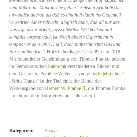
kosmochemischem Geschiebe Erdkügelchen auf -kügelchen
vom Mikro- ins Makrotische gebiert. Seltsam Symbolisches
anwandelt überall als daß es dinghaft durch ins Gegenteil
verkehrten Äther schwebt, alogisch auch, daß all nur das,
was irgendwer erlebt, ausschließlich Wirklichkeit und
keinfalls vorgespiegelt ist. Noch bleibt’s Experiment in
tempus vor dem uren Knall, doch immerhin sind Gus und
Barry mittendrin.“
Holzstichcollage 21,5 x 39,5 cm 2018.
Mit freundlicher Genehmigung von Thomas Franke, präsent
im Demokratischen
Salon
mit verschiedenen Bildern und
dem Gespräch
„Parallele Welten – synergetisch gebrochen“
.
„Sirius Transit“ ist der Titel eines der Bände der
Werkausgabe von
Herbert W. Franke
, die Thomas Franke
– nicht mit dem Autor verwandt – illustriert.)
Kategorien:
Essays