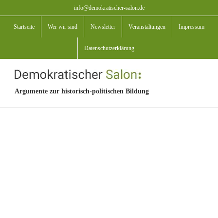
Zum
info@demokratischer-salon.de
Inhalt
Startseite
Wer wir sind
Newsletter
Veranstaltungen
Impressum
springen
Datenschutzerklärung
Argumente zur historisch-politischen Bildung
View
Larger
Image