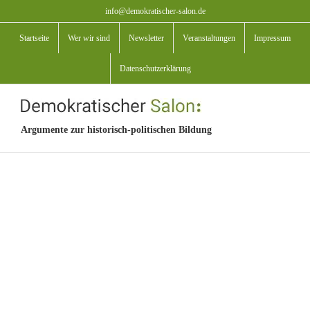
Zum
info@demokratischer-salon.de
Inhalt
Startseite
Wer wir sind
Newsletter
Veranstaltungen
Impressum
springen
Datenschutzerklärung
Argumente zur historisch-politischen Bildung