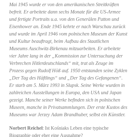
Mai 1945 wurde er von den amerikanischen Streitkräften
befreit. Er arbeitete dann sechs Monate für die US-Armee
und fertigte Portraits u.a. von den Generälen Patton und
Eisenhower an. Ende 1945 kehrte er nach Warschau zurück
und wurde im April 1946 vom polnischen Museum der Kunst
und Kultur beauftragt, beim Aufbau des Staatlichen
Museums Auschwitz-Birkenau mitzuarbeiten. Er arbeitete
vier Jahre lang in der „Kommission zur Untersuchung der
Verbrechen Hitlerdeutschlands“ mit, trat als Zeuge im
Prozess gegen Rudolf Höß auf. 1950 entstanden seine Zyklen
„Der Tag des Häftlings“ und „Der Tag des Gefangenen“.
Er starb am 5. März 1993 in Slupsk. Seine Werke wurden in
zahlreichen Ausstellungen in Europa, den USA und Japan
gezeigt. Manche seiner Werke befinden sich in polnischen
Museen, manche in Privatsammlungen. Der erste Kustos des
Museums war Jerzey Adam Brandhuber, selbst ein Künstler.
Norbert Reichel
: Ist Kośniaks Leben eine typische
Biographie oder eher eine Ausnahme?