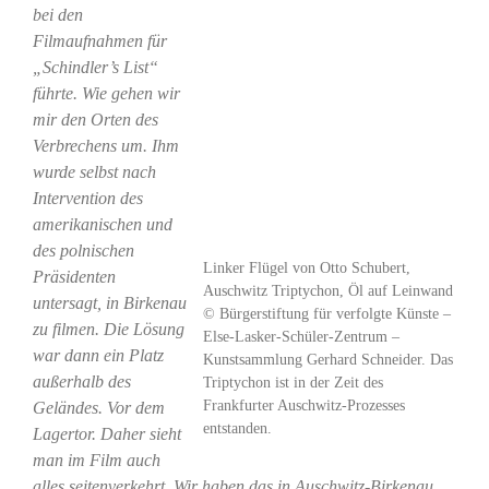
bei den
Filmaufnahmen für
„Schindler’s List“
führte. Wie gehen wir
mir den Orten des
Verbrechens um. Ihm
wurde selbst nach
Intervention des
amerikanischen und
des polnischen
Linker Flügel von Otto Schubert,
Präsidenten
Auschwitz Triptychon, Öl auf Leinwand
untersagt, in Birkenau
© Bürgerstiftung für verfolgte Künste –
zu filmen. Die Lösung
Else-Lasker-Schüler-Zentrum –
war dann ein Platz
Kunstsammlung Gerhard Schneider. Das
außerhalb des
Triptychon ist in der Zeit des
Frankfurter Auschwitz-Prozesses
Geländes. Vor dem
entstanden.
Lagertor. Daher sieht
man im Film auch
alles seitenverkehrt. Wir haben das in Auschwitz-Birkenau