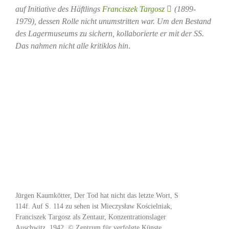
auf Initiative des Häftlings
Franciszek Targosz
(1899-
1979), dessen Rolle nicht unumstritten war. Um den Bestand
des Lagermuseums zu sichern, kollaborierte er mit der SS.
Das nahmen nicht alle kritiklos hin
.
Jürgen Kaumkötter, Der Tod hat nicht das letzte Wort, S
114f. Auf S. 114 zu sehen ist Mieczysław Kościelniak,
Franciszek Targosz als Zentaur, Konzentrationslager
Auschwitz, 1942. © Zentrum für verfolgte Künste