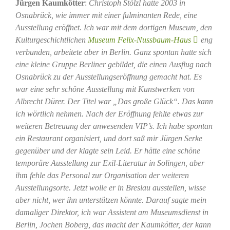
Jürgen Kaumkötter
:
Christoph Stölzl hatte 2003 in
Osnabrück, wie immer mit einer fulminanten Rede, eine
Ausstellung eröffnet. Ich war mit dem dortigen Museum, den
Kulturgeschichtlichen
Museum Felix-Nussbaum-Haus
eng
verbunden, arbeitete aber in Berlin. Ganz spontan hatte sich
eine kleine Gruppe Berliner gebildet, die einen Ausflug nach
Osnabrück zu der Ausstellungseröffnung gemacht hat. Es
war eine sehr schöne Ausstellung mit Kunstwerken von
Albrecht Dürer. Der Titel war „Das große Glück“. Das kann
ich wörtlich nehmen. Nach der Eröffnung fehlte etwas zur
weiteren Betreuung der anwesenden VIP’s. Ich habe spontan
ein Restaurant organisiert, und dort saß mir Jürgen Serke
gegenüber und der klagte sein Leid. Er hätte eine schöne
temporäre Ausstellung zur Exil-Literatur in Solingen, aber
ihm fehle das Personal zur Organisation der weiteren
Ausstellungsorte. Jetzt wolle er in Breslau ausstellen, wisse
aber nicht, wer ihn unterstützen könnte. Darauf sagte mein
damaliger Direktor, ich war Assistent am Museumsdienst in
Berlin, Jochen Boberg, das macht der Kaumkötter, der kann