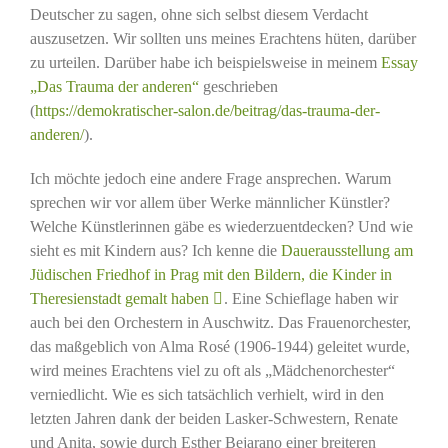
Deutscher zu sagen, ohne sich selbst diesem Verdacht
auszusetzen. Wir sollten uns meines Erachtens hüten, darüber
zu urteilen. Darüber habe ich beispielsweise in meinem
Essay
„Das Trauma der anderen“
geschrieben
(
https://demokratischer-salon.de/beitrag/das-trauma-der-
anderen/
).
Ich möchte jedoch eine andere Frage ansprechen. Warum
sprechen wir vor allem über Werke männlicher Künstler?
Welche Künstlerinnen gäbe es wiederzuentdecken? Und wie
sieht es mit Kindern aus? Ich kenne die
Dauerausstellung am
Jüdischen Friedhof in Prag mit den Bildern, die Kinder in
Theresienstadt gemalt haben
. Eine Schieflage haben wir
auch bei den Orchestern in Auschwitz. Das Frauenorchester,
das maßgeblich von Alma Rosé (1906-1944) geleitet wurde,
wird meines Erachtens viel zu oft als „Mädchenorchester“
verniedlicht. Wie es sich tatsächlich verhielt, wird in den
letzten Jahren dank der beiden Lasker-Schwestern, Renate
und Anita, sowie durch Esther Bejarano einer breiteren