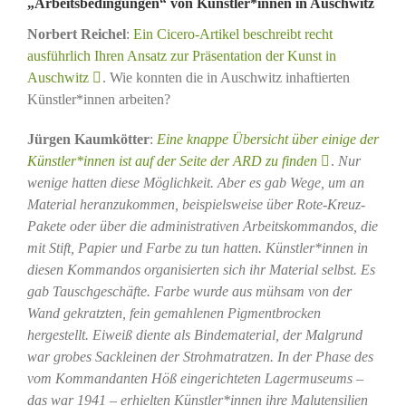
„Arbeitsbedingungen“ von Künstler*innen in Auschwitz
Norbert Reichel
:
Ein Cicero-Artikel beschreibt recht
ausführlich Ihren Ansatz zur Präsentation der Kunst in
Auschwitz
. Wie konnten die in Auschwitz inhaftierten
Künstler*innen arbeiten?
Jürgen Kaumkötter
:
Eine knappe Übersicht über einige der
Künstler*innen ist auf der Seite der ARD zu finden
.
Nur
wenige hatten diese Möglichkeit. Aber es gab Wege, um an
Material heranzukommen, beispielsweise über Rote-Kreuz-
Pakete oder über die administrativen Arbeitskommandos, die
mit Stift, Papier und Farbe zu tun hatten. Künstler*innen in
diesen Kommandos organisierten sich ihr Material selbst. Es
gab Tauschgeschäfte. Farbe wurde aus mühsam von der
Wand gekratzten, fein gemahlenen Pigmentbrocken
hergestellt. Eiweiß diente als Bindematerial, der Malgrund
war grobes Sackleinen der Strohmatratzen. In der Phase des
vom Kommandanten Höß eingerichteten Lagermuseums –
das war 1941 – erhielten Künstler*innen ihre Malutensilien