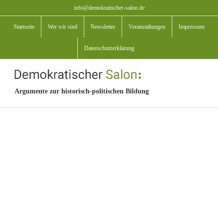
Zum
info@demokratischer-salon.de
Inhalt
Startseite
Wer wir sind
Newsletter
Veranstaltungen
Impressum
springen
Datenschutzerklärung
Argumente zur historisch-politischen Bildung
View
Larger
Image