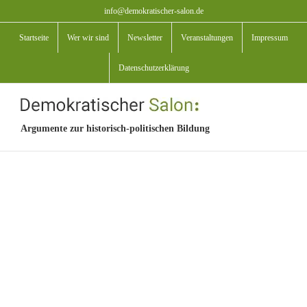
Zum
info@demokratischer-salon.de
Inhalt
Startseite
Wer wir sind
Newsletter
Veranstaltungen
Impressum
springen
Datenschutzerklärung
Argumente zur historisch-politischen Bildung
View
Larger
Image