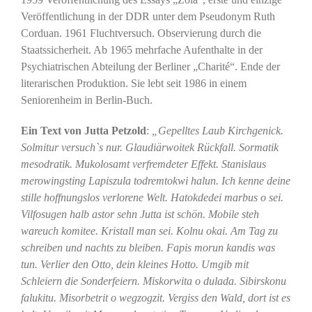
Veröffentlichung in der DDR unter dem Pseudonym Ruth
Corduan. 1961 Fluchtversuch. Observierung durch die
Staatssicherheit. Ab 1965 mehrfache Aufenthalte in der
Psychiatrischen Abteilung der Berliner „Charité“. Ende der
literarischen Produktion. Sie lebt seit 1986 in einem
Seniorenheim in Berlin-Buch.
Ein Text von Jutta Petzold
:
„Gepelltes Laub Kirchgenick.
Solmitur versuch`s nur. Glaudiärwoitek Rückfall. Sormatik
mesodratik. Mukolosamt verfremdeter Effekt. Stanislaus
merowingsting Lapiszula todremtokwi halun. Ich kenne deine
stille hoffnungslos verlorene Welt. Hatokdedei marbus o sei.
Vilfosugen halb astor sehn Jutta ist schön. Mobile steh
wareuch komitee. Kristall man sei. Kolnu okai. Am Tag zu
schreiben und nachts zu bleiben. Fapis morun kandis was
tun. Verlier den Otto, dein kleines Hotto. Umgib mit
Schleiern die Sonderfeiern. Miskorwita o dulada. Sibirskonu
falukitu. Misorbetrit o wegzogzit. Vergiss den Wald, dort ist es