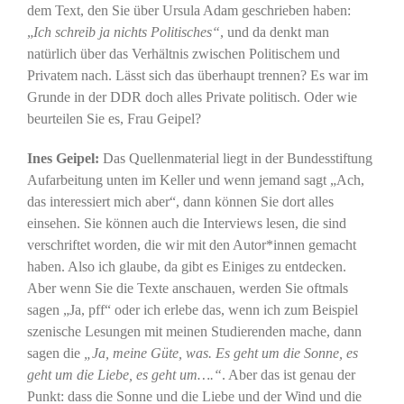
dem Text, den Sie über Ursula Adam geschrieben haben:
„
Ich schreib ja nichts Politisches“
, und da denkt man
natürlich über das Verhältnis zwischen Politischem und
Privatem nach. Lässt sich das überhaupt trennen? Es war im
Grunde in der DDR doch alles Private politisch. Oder wie
beurteilen Sie es, Frau Geipel?
Ines Geipel:
Das Quellenmaterial liegt in der Bundesstiftung
Aufarbeitung unten im Keller und wenn jemand sagt „Ach,
das interessiert mich aber“, dann können Sie dort alles
einsehen. Sie können auch die Interviews lesen, die sind
verschriftet worden, die wir mit den Autor*innen gemacht
haben. Also ich glaube, da gibt es Einiges zu entdecken.
Aber wenn Sie die Texte anschauen, werden Sie oftmals
sagen „Ja, pff“ oder ich erlebe das, wenn ich zum Beispiel
szenische Lesungen mit meinen Studierenden mache, dann
sagen die
„Ja, meine Güte, was. Es geht um die Sonne, es
geht um die Liebe, es geht um….“
. Aber das ist genau der
Punkt: dass die Sonne und die Liebe und der Wind und die