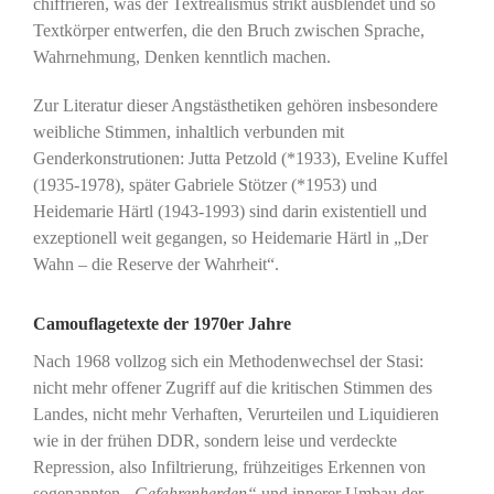
chiffrieren, was der Textrealismus strikt ausblendet und so
Textkörper entwerfen, die den Bruch zwischen Sprache,
Wahrnehmung, Denken kenntlich machen.
Zur Literatur dieser Angstästhetiken gehören insbesondere
weibliche Stimmen, inhaltlich verbunden mit
Genderkonstrutionen: Jutta Petzold (*1933), Eveline Kuffel
(1935-1978), später Gabriele Stötzer (*1953) und
Heidemarie Härtl (1943-1993) sind darin existentiell und
exzeptionell weit gegangen, so Heidemarie Härtl in „Der
Wahn – die Reserve der Wahrheit“.
Camouflagetexte der 1970er Jahre
Nach 1968 vollzog sich ein Methodenwechsel der Stasi:
nicht mehr offener Zugriff auf die kritischen Stimmen des
Landes, nicht mehr Verhaften, Verurteilen und Liquidieren
wie in der frühen DDR, sondern leise und verdeckte
Repression, also Infiltrierung, frühzeitiges Erkennen von
sogenannten
„Gefahrenherden“
und innerer Umbau der