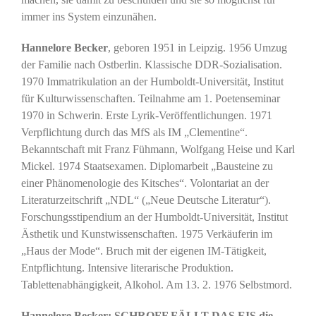
immer ins System einzunähen.
Hannelore Becker
, geboren 1951 in Leipzig. 1956 Umzug
der Familie nach Ostberlin. Klassische DDR-Sozialisation.
1970 Immatrikulation an der Humboldt-Universität, Institut
für Kulturwissenschaften. Teilnahme am 1. Poetenseminar
1970 in Schwerin. Erste Lyrik-Veröffentlichungen. 1971
Verpflichtung durch das MfS als IM „Clementine“.
Bekanntschaft mit Franz Fühmann, Wolfgang Heise und Karl
Mickel. 1974 Staatsexamen. Diplomarbeit „Bausteine zu
einer Phänomenologie des Kitsches“. Volontariat an der
Literaturzeitschrift „NDL“ („Neue Deutsche Literatur“).
Forschungsstipendium an der Humboldt-Universität, Institut
Ästhetik und Kunstwissenschaften. 1975 Verkäuferin im
„Haus der Mode“. Bruch mit der eigenen IM-Tätigkeit,
Entpflichtung. Intensive literarische Produktion.
Tablettenabhängigkeit, Alkohol. Am 13. 2. 1976 Selbstmord.
Hannelore Becker: SCHROFF FÄLLT DAS EIS die