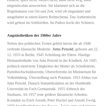
nirgendwohin ausweichen. Sie klammert sich an die
Registraturen von Ort und Zeit, wird oft eingetaktet und
ausgehärtet in einem klaren Reimschema. Das Authentische
wird gefasst im Artifiziellen. Im Pathos hockt der Schmerz.
Angstästhetiken der 1960er Jahre
Neben den politischen Texten gehört hierzu die ab 1948
verfemte klassische Moderne.
Jutta Petzold
, geboren am 22.
12. 1933 in Berlin. 1945 Scheidung der Eltern. Häufige
Heimaufenthalte von Jutta Petzold in der Kindheit. Ab 1945
politisch motivierte Tätigkeiten der Mutter als Schulleiterin,
Parteihochschuldozentin, Oberreferentin im Ministerium für
Volksbildung. Übersiedlung nach Potsdam. 1953 Abitur von
Jutta Petzold. Danach Immatrikulation an der Humboldt-
Universität im Fach Germanistik. 1955 Abbruch des
Studiums. Ab 1957 erste größere literarische Arbeiten.
Kontakte zu Erich Arendt, Peter Huchel und Arnold Zweig.
1959 Veröffentlichung des Essays „Zola“, erste und einzige