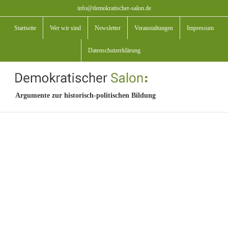
Zum
info@demokratischer-salon.de
Inhalt
Startseite
Wer wir sind
Newsletter
Veranstaltungen
Impressum
springen
Datenschutzerklärung
Argumente zur historisch-politischen Bildung
View
Larger
Image