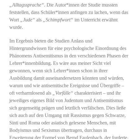
„Alltagssprache“
. Die Autor*innen der Studie mussten
feststellen, dass Schüler*innen anfingen zu lachen, wenn das
Wort
„Jude“
als
„Schimpfwort“
im Unterricht erwähnt
wurde.
Im Ergebnis bieten die Studien Anlass und
Hintergrundwissen für eine psychologische Einordnung des
Phänomens Antisemitismus in den verschiedenen Phasen der
Lehrer*innenbildung. Es wäre aus meiner Sicht viel
gewonnen, wenn sich Lehrer*innen schon in ihrer
Ausbildung damit auseinandersetzen könnten und würden,
warum und wie antisemitische Ereignisse und Übergriffe –
oft verharmlosend als
„Vorfälle“
charakterisiert – und ihr
jeweiliges eigenes Bild von Judentum und Antisemitismus
sich gegenseitig prägen und letztlich verfälschen. Dies ließe
sich auch auf den Umgang mit Rassismus gegen Schwarze,
Sinti und Roma oder asiatisch gelesene Menschen, mit
Bodyismus und Sexismus übertragen, durchaus in
Erweiterung der Formel von Bernd Faulenbach, der forderte,