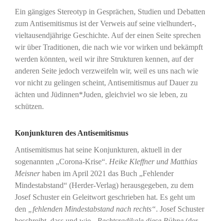
Ein gängiges Stereotyp in Gesprächen, Studien und Debatten
zum Antisemitismus ist der Verweis auf seine vielhundert-,
vieltausendjährige Geschichte. Auf der einen Seite sprechen
wir über Traditionen, die nach wie vor wirken und bekämpft
werden könnten, weil wir ihre Strukturen kennen, auf der
anderen Seite jedoch verzweifeln wir, weil es uns nach wie
vor nicht zu gelingen scheint, Antisemitismus auf Dauer zu
ächten und Jüdinnen*Juden, gleichviel wo sie leben, zu
schützen.
Konjunkturen des Antisemitismus
Antisemitismus hat seine Konjunkturen, aktuell in der
sogenannten „Corona-Krise“.
Heike Kleffner und Matthias
Meisner
haben im April 2021 das Buch „Fehlender
Mindestabstand“ (Herder-Verlag) herausgegeben, zu dem
Josef Schuster ein Geleitwort geschrieben hat. Es geht um
den
„fehlenden Mindestabstand nach rechts“
. Josef Schuster
beschreibt
,
dass und wie
„Rechtsradikale diese Bühne
(der