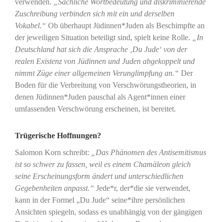
verwenden.
„Sachliche Wortbedeutung und diskriminierende
Zuschreibung verbinden sich mit ein und derselben
Vokabel.“
Ob überhaupt Jüdinnen*Juden als Beschimpfte an
der jeweiligen Situation beteiligt sind, spielt keine Rolle.
„In
Deutschland hat sich die Ansprache ‚Du Jude‘ von der
realen Existenz von Jüdinnen und Juden abgekoppelt und
nimmt Züge einer allgemeinen Verunglimpfung an.“
Der
Boden für die Verbreitung von Verschwörungstheorien, in
denen Jüdinnen*Juden pauschal als Agent*innen einer
umfassenden Verschwörung erscheinen, ist bereitet.
Trügerische Hoffnungen?
Salomon Korn schreibt:
„Das Phänomen des Antisemitismus
ist so schwer zu fassen, weil es einem Chamäleon gleich
seine Erscheinungsform ändert und unterschiedlichen
Gegebenheiten anpasst.“
Jede*r, der*die sie verwendet,
kann in der Formel „Du Jude“ seine*ihre persönlichen
Ansichten spiegeln, sodass es unabhängig von der gängigen