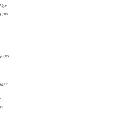
 Vor
uppen
agegen
nder
h-
ei