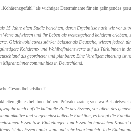
m „Kohärenzgefühl“ als wichtiger Determinante für ein gelingendes ges
ls 15 Jahre alten Studie berichten, deren Ergebnisse nach wie vor zutre
Werte aufwiesen und ihr Leben als weitestgehend kohärent erlebten, z
rte. Gleichwohl etwas stärker belastet als Deutsche, wiesen jedoch tü
günstigere Kohärenz- und Wohlbefindenswerte auf als Türk:innen in de
eutschland als geordneter und planbarer. Eine Verallgemeinerung ist na
en Migrant:innencommunities in Deutschland.
ische Gesundheitsrisiken?
ankheiten gibt es bei ihnen höhere Prävalenzraten; so etwa Beispielswei
gszufuhr auch auf die kulturelle Rolle des Essens, vor allem des geme
ommunikative und vergemeinschaftende Funktion, es bringt die Familie
meinsamen Essen bzw. Einladungen zum Essen im häuslichen Kontext
 Regel ist das Essen üppig, lang und sehr kalorienreich. Jede Einladung