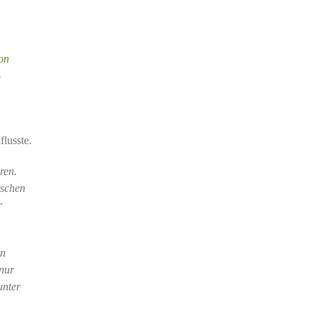
on
-
flusste.
ren.
tschen
r
en
 nur
unter