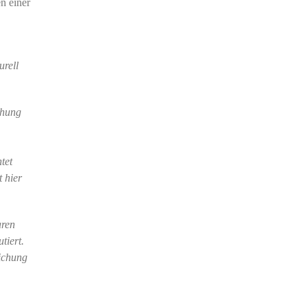
n einer
urell
chung
tet
 hier
aren
tiert.
ichung