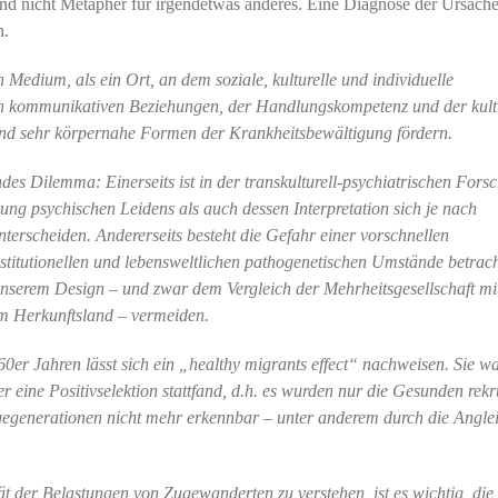
und nicht Metapher für irgendetwas anderes. Eine Diagnose der Ursache
n.
n Medium, als ein Ort, an dem soziale, kulturelle und individuelle
an kommunikativen Beziehungen, der Handlungskompetenz und der kult
nd sehr körpernahe Formen der Krankheitsbewältigung fördern.
es Dilemma: Einerseits ist in der transkulturell-psychiatrischen Fors
ng psychischen Leidens als auch dessen Interpretation sich je nach
erscheiden. Andererseits besteht die Gefahr einer vorschnellen
stitutionellen und lebensweltlichen pathogenetischen Umstände betrach
unserem Design – und zwar dem Vergleich der Mehrheitsgesellschaft mit
m Herkunftsland – vermeiden.
60er Jahren lässt sich ein „healthy migrants effect“ nachweisen. Sie w
r eine Positivselektion stattfand, d.h. es wurden nur die Gesunden rekru
gegenerationen nicht mehr erkennbar – unter anderem durch die Angle
ät der Belastungen von Zugewanderten zu verstehen, ist es wichtig, die