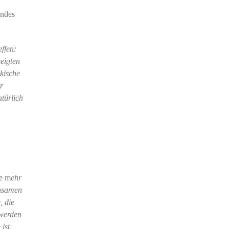
undes
ffen:
eigten
rkische
r
türlich
se m
ehr
insamen
, die
 werden
 ist