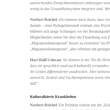
ausreichenden Deutschkenntnissen einbezogen werde
wenig in das Gesundheitssystem integriert sind. W
Norbert Reichel
: Ich erinnere mich daran, dass v
damals – einer Ruhrgebietsstadt erstmals eine Psych
bildeten sich lange Schlangen vor der Beratungsste
Möglichkeiten sehen Sie über die Einstellung von 
„Migrationshintergrund“ besser zu erreichen? Im P
„Migrationshintergrund“, aber offenbar mit geringe
Haci Halil Uslucan
:
Sie können in der Tat die He
dass sie sprachlich (und auch kulturell) verstanden
ihr Leiden differenzierter ausdrücken. Aber keineswe
ausreicht. Zentral sind Fachkompetenzen sowie eine 
skill“.
Kulturalisierte Krankheiten
Norbert Reichel
: Ein Problem scheint mir die „Ku