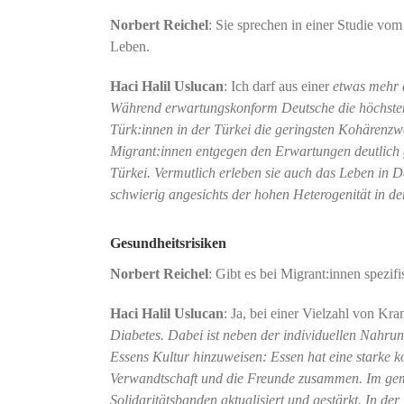
Norbert Reichel
: Sie sprechen in einer Studie vo
Leben.
Haci Halil Uslucan
: Ich darf aus einer
etwas mehr a
Während erwartungskonform Deutsche die höchsten 
Türk:innen in der Türkei die geringsten Kohärenzwe
Migrant:innen entgegen den Erwartungen deutlich 
Türkei. Vermutlich erleben sie auch das Leben in D
schwierig angesichts der hohen Heterogenität in d
Gesundheitsrisiken
Norbert Reichel
: Gibt es bei Migrant:innen spezif
Haci Halil Uslucan
: Ja, bei einer Vielzahl von Kr
Diabetes. Dabei ist neben der individuellen Nahrun
Essens Kultur hinzuweisen: Essen hat eine starke k
Verwandtschaft und die Freunde zusammen. Im ge
Solidaritätsbanden aktualisiert und gestärkt. In der