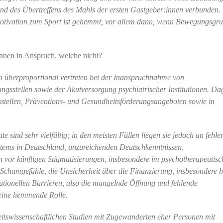
d des Übertreffens des Mahls der ersten Gastgeber:innen verbunden.
otivation zum Sport ist gehemmt, vor allem dann, wenn Bewegungsgr
nnen in Anspruch, welche nicht?
m überproportional vertreten bei der Inanspruchnahme von
ngsstellen sowie der Akutversorgung psychiatrischer Institutionen. D
gsstellen, Präventions- und Gesundheitsförderungsangeboten sowie in
sind sehr vielfältig; in den meisten Fällen liegen sie jedoch an fehle
stems in Deutschland, unzureichenden Deutschkenntnissen,
 vor künftigen Stigmatisierungen, insbesondere im psychotherapeutisc
 Schamgefühle, die Unsicherheit über die Finanzierung, insbesondere b
utionellen Barrieren, also die mangelnde Öffnung und fehlende
 eine hemmende Rolle.
eitswissenschaftlichen Studien mit Zugewanderten eher Personen mit