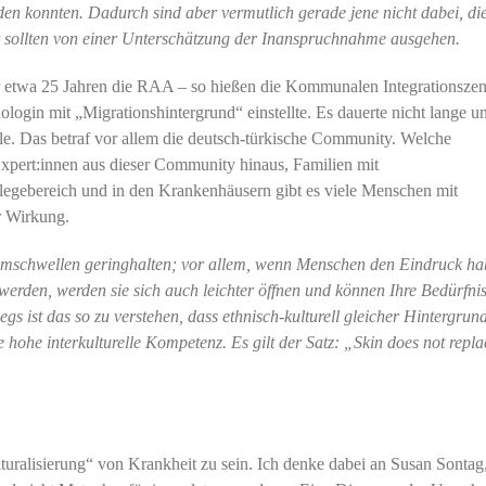
n konnten. Dadurch sind aber vermutlich gerade jene nicht dabei, di
ir sollten von einer Unterschätzung der Inanspruchnahme ausgehen.
or etwa 25 Jahren die RAA – so hießen die Kommunalen Integrationszen
ologin mit „Migrationshintergrund“ einstellte. Es dauerte nicht lange u
lle. Das betraf vor allem die deutsch-türkische Community. Welche
Expert:innen aus dieser Community hinaus, Familien mit
flegebereich und in den Krankenhäusern gibt es viele Menschen mit
r Wirkung.
mmschwellen geringhalten; vor allem, wenn Menschen den Eindruck ha
 werden, werden sie sich auch leichter öffnen und können Ihre Bedürfni
gs ist das so zu verstehen, dass ethnisch-kulturell gleicher Hintergrun
hohe interkulturelle Kompetenz. Es gilt der Satz: „Skin does not repla
lturalisierung“ von Krankheit zu sein. Ich denke dabei an Susan Sontag,