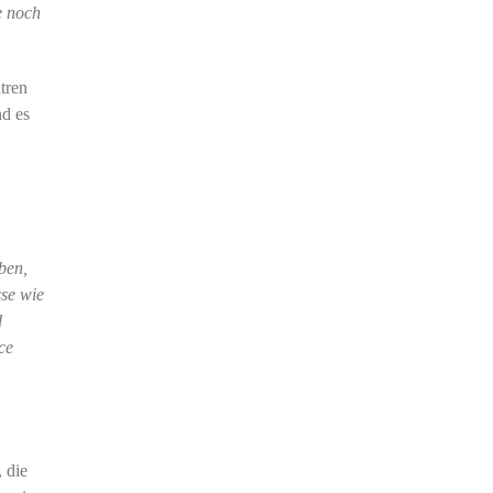
e noch
tren
nd es
ben,
sse wie
d
ce
 die