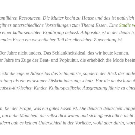
familiären Ressourcen. Die Mutter kocht zu Hause und das ist natürlich
 gibt es unterschiedliche Vorstellungen zum Thema Essen. Eine
Studie v
einer kultursensiblen Ernährung befasst. Adipositas ist in der deutsch
endes Essen ein wesentlicher Teil der elterlichen Zuwendung ist.
er Jahre nicht anders. Das Schlankheitsideal, das wir heute kennen,
0er Jahre im Zuge der Beat- und Popkultur, die erheblich die Mode beein
icht die eigene Adipositas das Schlimmste, sondern der Blick der ande
ratung als ein wirksamer Diskriminierungsschutz. Für die deutsch-deu
deutsch-türkischen Kinder. Kulturspezifische Ausgrenzung führte zu eine
en, bei der Frage, was ein gutes Essen ist. Die deutsch-deutschen Jung
uch die Mädchen, die selbst dick waren und sich offensichtlich nicht
ndern gab es keinen Unterschied in der Vorliebe, wohl aber darin, wor