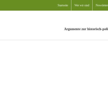
Startseite
Wer wir sind
Newsletter
Argumente zur historisch-poli
ind
Dilemmata in der Praktischen Philosophie