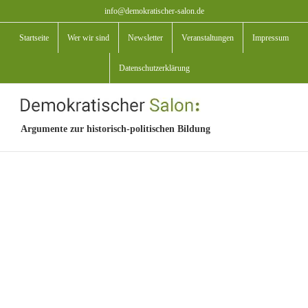
Zum
info@demokratischer-salon.de
Inhalt
Startseite
Wer wir sind
Newsletter
Veranstaltungen
Impressum
springen
Datenschutzerklärung
Argumente zur historisch-politischen Bildung
View
Larger
Image