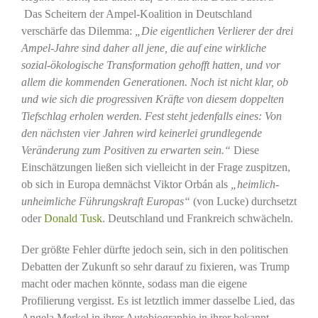
Das Scheitern der Ampel-Koalition in Deutschland
verschärfe das Dilemma:
„Die eigentlichen Verlierer der drei
Ampel-Jahre sind daher all jene, die auf eine wirkliche
sozial-ökologische Transformation gehofft hatten, und vor
allem die kommenden Generationen. Noch ist nicht klar, ob
und wie sich die progressiven Kräfte von diesem doppelten
Tiefschlag erholen werden. Fest steht jedenfalls eines: Von
den nächsten vier Jahren wird keinerlei grundlegende
Veränderung zum Positiven zu erwarten sein.“
Diese
Einschätzungen ließen sich vielleicht in der Frage zuspitzen,
ob sich in Europa demnächst Viktor Orbán als
„heimlich-
unheimliche Führungskraft Europas“
(von Lucke) durchsetzt
oder
Donald Tusk
. Deutschland und Frankreich schwächeln.
Der größte Fehler dürfte jedoch sein, sich in den politischen
Debatten der Zukunft so sehr darauf zu fixieren, was Trump
macht oder machen könnte, sodass man die eigene
Profilierung vergisst. Es ist letztlich immer dasselbe Lied, das
Angela Merkel in ihrer Autobiographie in ihrer bekannt