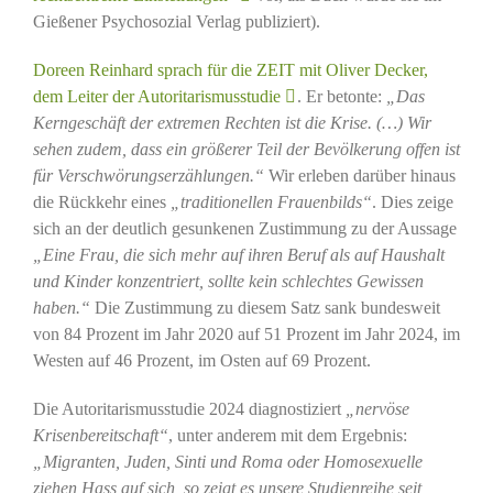
Gießener Psychosozial Verlag publiziert).
Doreen Reinhard sprach für die ZEIT mit Oliver Decker,
dem Leiter der Autoritarismusstudie
. Er betonte:
„Das
Kerngeschäft der extremen Rechten ist die Krise. (…) Wir
sehen zudem, dass ein größerer Teil der Bevölkerung offen ist
für Verschwörungserzählungen.“
Wir erleben darüber hinaus
die Rückkehr eines
„traditionellen Frauenbilds“
. Dies zeige
sich an der deutlich gesunkenen Zustimmung zu der Aussage
„Eine Frau, die sich mehr auf ihren Beruf als auf Haushalt
und Kinder konzentriert, sollte kein schlechtes Gewissen
haben.“
Die Zustimmung zu diesem Satz sank bundesweit
von 84 Prozent im Jahr 2020 auf 51 Prozent im Jahr 2024, im
Westen auf 46 Prozent, im Osten auf 69 Prozent.
Die Autoritarismusstudie 2024 diagnostiziert
„nervöse
Krisenbereitschaft“
, unter anderem mit dem Ergebnis:
„Migranten, Juden, Sinti und Roma oder Homosexuelle
ziehen Hass auf sich, so zeigt es unsere Studienreihe seit