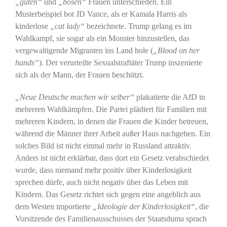
„guten“
und
„bösen“
Frauen unterschieden. Ein
Musterbeispiel bot JD Vance, als er Kamala Harris als
kinderlose
„cat lady“
bezeichnete. Trump gelang es im
Wahlkampf, sie sogar als ein Monster hinzustellen, das
vergewaltigende Migranten ins Land hole (
„Blood on her
hands“
). Der verurteilte Sexualstraftäter Trump inszenierte
sich als der Mann, der Frauen beschützt.
„Neue Deutsche machen wir selber“
plakatierte die AfD in
mehreren Wahlkämpfen. Die Partei plädiert für Familien mit
mehreren Kindern, in denen die Frauen die Kinder betreuen,
während die Männer ihrer Arbeit außer Haus nachgehen. Ein
solches Bild ist nicht einmal mehr in Russland attraktiv.
Anders ist nicht erklärbar, dass dort ein Gesetz verabschiedet
wurde, dass niemand mehr positiv über Kinderlosigkeit
sprechen dürfe, auch nicht negativ über das Leben mit
Kindern. Das Gesetz richtet sich gegen eine angeblich aus
dem Westen importierte
„Ideologie der Kinderlosigkeit“
, die
Vorsitzende des Familienausschusses der Staatsduma sprach