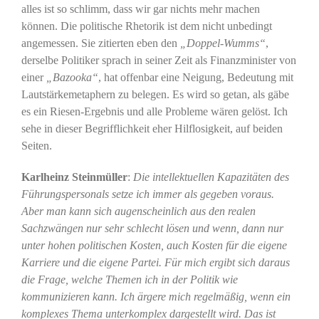
alles ist so schlimm, dass wir gar nichts mehr machen
können. Die politische Rhetorik ist dem nicht unbedingt
angemessen. Sie zitierten eben den
„Doppel-Wumms“
,
derselbe Politiker sprach in seiner Zeit als Finanzminister von
einer
„Bazooka“
, hat offenbar eine Neigung, Bedeutung mit
Lautstärkemetaphern zu belegen. Es wird so getan, als gäbe
es ein Riesen-Ergebnis und alle Probleme wären gelöst. Ich
sehe in dieser Begrifflichkeit eher Hilflosigkeit, auf beiden
Seiten.
Karlheinz Steinmüller
:
Die intellektuellen Kapazitäten des
Führungspersonals setze ich immer als gegeben voraus.
Aber man kann sich augenscheinlich aus den realen
Sachzwängen nur sehr schlecht lösen und wenn, dann nur
unter hohen politischen Kosten, auch Kosten für die eigene
Karriere und die eigene Partei. Für mich ergibt sich daraus
die Frage, welche Themen ich in der Politik wie
kommunizieren kann. Ich ärgere mich regelmäßig, wenn ein
komplexes Thema unterkomplex dargestellt wird. Das ist