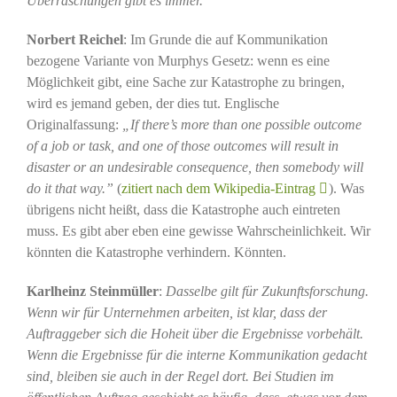
Überraschungen gibt es immer.
Norbert Reichel
: Im Grunde die auf Kommunikation
bezogene Variante von Murphys Gesetz: wenn es eine
Möglichkeit gibt, eine Sache zur Katastrophe zu bringen,
wird es jemand geben, der dies tut. Englische
Originalfassung:
„If there’s more than one possible outcome
of a job or task, and one of those outcomes will result in
disaster or an undesirable consequence, then somebody will
do it that way.”
(
zitiert nach dem Wikipedia-Eintrag
). Was
übrigens nicht heißt, dass die Katastrophe auch eintreten
muss. Es gibt aber eben eine gewisse Wahrscheinlichkeit. Wir
könnten die Katastrophe verhindern. Könnten.
Karlheinz Steinmüller
:
Dasselbe gilt für Zukunftsforschung.
Wenn wir für Unternehmen arbeiten, ist klar, dass der
Auftraggeber sich die Hoheit über die Ergebnisse vorbehält.
Wenn die Ergebnisse für die interne Kommunikation gedacht
sind, bleiben sie auch in der Regel dort. Bei Studien im