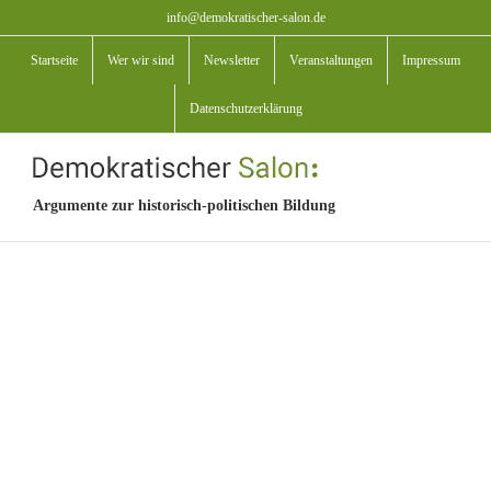
Zum
info@demokratischer-salon.de
Inhalt
Startseite
Wer wir sind
Newsletter
Veranstaltungen
Impressum
springen
Datenschutzerklärung
Argumente zur historisch-politischen Bildung
View
Larger
Image