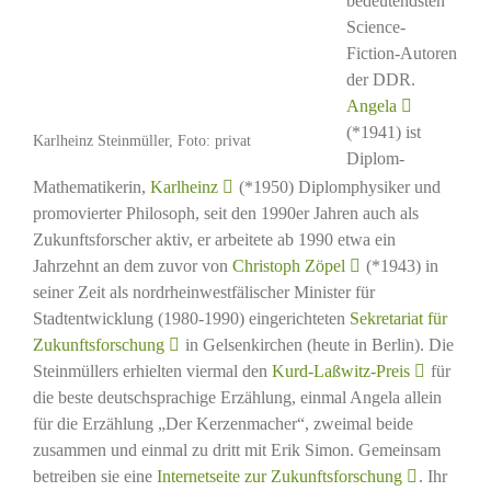
bedeutendsten
Science-
Fiction-Autoren
der DDR.
Angela
(*1941) ist
Karlheinz Steinmüller, Foto: privat
Diplom-
Mathematikerin,
Karlheinz
(*1950) Diplomphysiker und
promovierter Philosoph, seit den 1990er Jahren auch als
Zukunftsforscher aktiv, er arbeitete ab 1990 etwa ein
Jahrzehnt an dem zuvor von
Christoph Zöpel
(*1943) in
seiner Zeit als nordrheinwestfälischer Minister für
Stadtentwicklung (1980-1990) eingerichteten
Sekretariat für
Zukunftsforschung
in Gelsenkirchen (heute in Berlin). Die
Steinmüllers erhielten viermal den
Kurd-Laßwitz-Preis
für
die beste deutschsprachige Erzählung, einmal Angela allein
für die Erzählung „Der Kerzenmacher“, zweimal beide
zusammen und einmal zu dritt mit Erik Simon. Gemeinsam
betreiben sie eine
Internetseite zur Zukunftsforschung
. Ihr