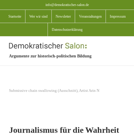
Zum
info@demokratischer-salon.de
Inhalt
Startseite
Wer wir sind
Newsletter
Veranstaltungen
Impressum
springen
Datenschutzerklärung
Argumente zur historisch-politischen Bildung
View
Submissive chain swallowing (Ausschnitt), Artist Arin N
Larger
Image
Journalismus für die Wahrheit