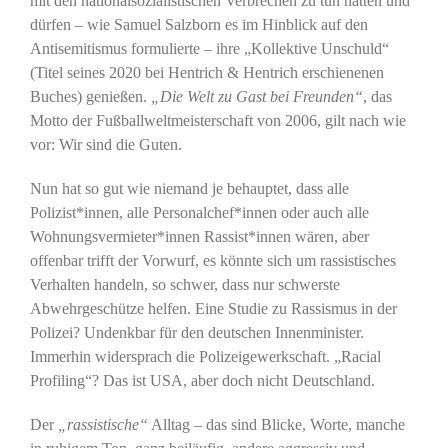
mit den nationalsozialistischen Verbrechen zu tun hatten und
dürfen – wie Samuel Salzborn es im Hinblick auf den
Antisemitismus formulierte – ihre „Kollektive Unschuld“
(Titel seines 2020 bei Hentrich & Hentrich erschienenen
Buches) genießen.
„Die Welt zu Gast bei Freunden“
, das
Motto der Fußballweltmeisterschaft von 2006, gilt nach wie
vor: Wir sind die Guten.
Nun hat so gut wie niemand je behauptet, dass alle
Polizist*innen, alle Personalchef*innen oder auch alle
Wohnungsvermieter*innen Rassist*innen wären, aber
offenbar trifft der Vorwurf, es könnte sich um rassistisches
Verhalten handeln, so schwer, dass nur schwerste
Abwehrgeschütze helfen. Eine Studie zu Rassismus in der
Polizei? Undenkbar für den deutschen Innenminister.
Immerhin widersprach die Polizeigewerkschaft. „Racial
Profiling“? Das ist USA, aber doch nicht Deutschland.
Der
„rassistische“
Alltag – das sind Blicke, Worte, manche