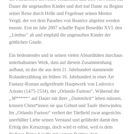
Dauer die ungetauften Kinder und dort traf Dante zu Beginn
seiner Reise durch Hölle und Fegefeuer seinen Mentor
Vergil, der vor dem Paradies von Beatrice abgelöst werden
musste. Erst im Jahr 2007 schaffte Papst Benedikt XVI. den
„Limbus“
ab und empfahl die ungetauften Kinder der
göttlichen Gnade.
Ein bedeutendes und in seinen vielen Absurditäten durchaus
unterhaltsames Werk, dass auf diesem Zusammenhang
aufbaut, ist das die aus dem 11. Jahrhundert stammende
Rolanderzählung im frühen 16. Jahrhundert in einer Art
Fantasy-Roman aufgreifende Hauptwerk von Ludovico
Ariosto (1475-1534), der „Orlando Furioso“. Während die
„M*****“
auf Dauer mit ihrer
„Dummheit“
leben müssen,
können Christ*innen sie qua Geburt und Taufe überwinden.
Im „Orlando Furioso“ verliert der Titelheld zwar angesichts
unerfüllter Liebe seinen Verstand und gefährdet damit den
Erfolg des Kreuzzugs, doch wird er erlöst, weil es dem