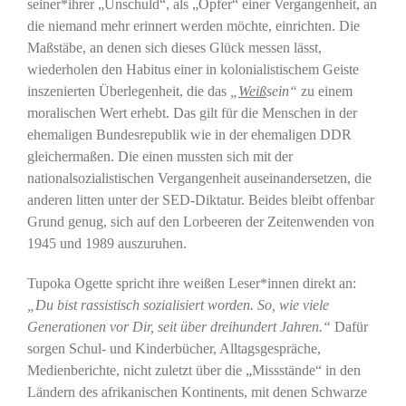
seiner*ihrer „Unschuld“, als „Opfer“ einer Vergangenheit, an
die niemand mehr erinnert werden möchte, einrichten. Die
Maßstäbe, an denen sich dieses Glück messen lässt,
wiederholen den Habitus einer in kolonialistischem Geiste
inszenierten Überlegenheit, die das
„
Weiß
sein“
zu einem
moralischen Wert erhebt. Das gilt für die Menschen in der
ehemaligen Bundesrepublik wie in der ehemaligen DDR
gleichermaßen. Die einen mussten sich mit der
nationalsozialistischen Vergangenheit auseinandersetzen, die
anderen litten unter der SED-Diktatur. Beides bleibt offenbar
Grund genug, sich auf den Lorbeeren der Zeitenwenden von
1945 und 1989 auszuruhen.
Tupoka Ogette spricht ihre weißen Leser*innen direkt an:
„Du bist rassistisch sozialisiert worden. So, wie viele
Generationen vor Dir, seit über dreihundert Jahren.“
Dafür
sorgen Schul- und Kinderbücher, Alltagsgespräche,
Medienberichte, nicht zuletzt über die „Missstände“ in den
Ländern des afrikanischen Kontinents, mit denen Schwarze