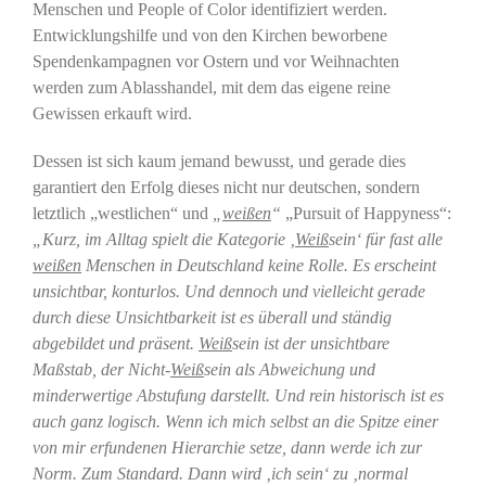
Menschen und People of Color identifiziert werden.
Entwicklungshilfe und von den Kirchen beworbene
Spendenkampagnen vor Ostern und vor Weihnachten
werden zum Ablasshandel, mit dem das eigene reine
Gewissen erkauft wird.
Dessen ist sich kaum jemand bewusst, und gerade dies
garantiert den Erfolg dieses nicht nur deutschen, sondern
letztlich „westlichen“ und
„
weißen
“
„Pursuit of Happyness“:
„Kurz, im Alltag spielt die Kategorie ‚
Weiß
sein‘ für fast alle
weißen
Menschen in Deutschland keine Rolle. Es erscheint
unsichtbar, konturlos. Und dennoch und vielleicht gerade
durch diese Unsichtbarkeit ist es überall und ständig
abgebildet und präsent.
Weiß
sein ist der unsichtbare
Maßstab, der Nicht-
Weiß
sein als Abweichung und
minderwertige Abstufung darstellt. Und rein historisch ist es
auch ganz logisch. Wenn ich mich selbst an die Spitze einer
von mir erfundenen Hierarchie setze, dann werde ich zur
Norm. Zum Standard. Dann wird ‚ich sein‘ zu ‚normal