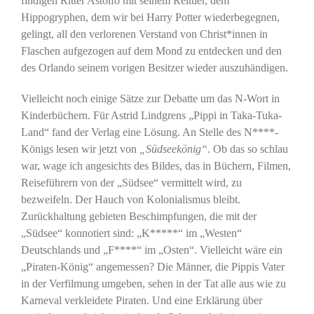
findigen Ritter Astolfo mit seinem Reittier, dem
Hippogryphen, dem wir bei Harry Potter wiederbegegnen,
gelingt, all den verlorenen Verstand von Christ*innen in
Flaschen aufgezogen auf dem Mond zu entdecken und den
des Orlando seinem vorigen Besitzer wieder auszuhändigen.
Vielleicht noch einige Sätze zur Debatte um das N-Wort in
Kinderbüchern. Für Astrid Lindgrens „Pippi in Taka-Tuka-
Land“ fand der Verlag eine Lösung. An Stelle des N****-
Königs lesen wir jetzt von
„Südseekönig“
. Ob das so schlau
war, wage ich angesichts des Bildes, das in Büchern, Filmen,
Reiseführern von der „Südsee“ vermittelt wird, zu
bezweifeln. Der Hauch von Kolonialismus bleibt.
Zurückhaltung gebieten Beschimpfungen, die mit der
„Südsee“ konnotiert sind: „K*****“ im „Westen“
Deutschlands und „F****“ im „Osten“. Vielleicht wäre ein
„Piraten-König“ angemessen? Die Männer, die Pippis Vater
in der Verfilmung umgeben, sehen in der Tat alle aus wie zu
Karneval verkleidete Piraten. Und eine Erklärung über