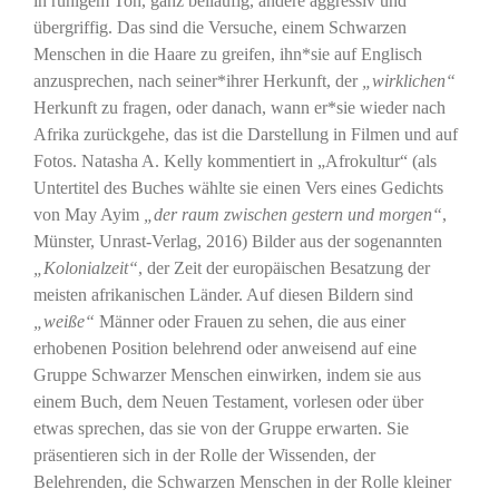
in ruhigem Ton, ganz beiläufig, andere aggressiv und
übergriffig. Das sind die Versuche, einem Schwarzen
Menschen in die Haare zu greifen, ihn*sie auf Englisch
anzusprechen, nach seiner*ihrer Herkunft, der
„wirklichen“
Herkunft zu fragen, oder danach, wann er*sie wieder nach
Afrika zurückgehe, das ist die Darstellung in Filmen und auf
Fotos. Natasha A. Kelly kommentiert in „Afrokultur“ (als
Untertitel des Buches wählte sie einen Vers eines Gedichts
von May Ayim
„der raum zwischen gestern und morgen“
,
Münster, Unrast-Verlag, 2016) Bilder aus der sogenannten
„Kolonialzeit“
, der Zeit der europäischen Besatzung der
meisten afrikanischen Länder. Auf diesen Bildern sind
„weiße“
Männer oder Frauen zu sehen, die aus einer
erhobenen Position belehrend oder anweisend auf eine
Gruppe Schwarzer Menschen einwirken, indem sie aus
einem Buch, dem Neuen Testament, vorlesen oder über
etwas sprechen, das sie von der Gruppe erwarten. Sie
präsentieren sich in der Rolle der Wissenden, der
Belehrenden, die Schwarzen Menschen in der Rolle kleiner