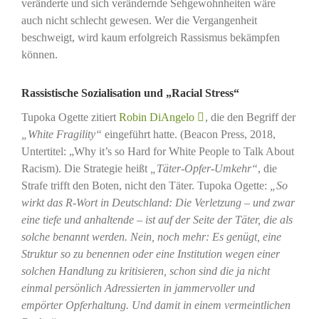
veränderte und sich verändernde Sehgewohnheiten wäre
auch nicht schlecht gewesen. Wer die Vergangenheit
beschweigt, wird kaum erfolgreich Rassismus bekämpfen
können.
Rassistische Sozialisation und „Racial Stress“
Tupoka Ogette zitiert
Robin DiAngelo
, die den Begriff der
„White Fragility“
eingeführt hatte. (Beacon Press, 2018,
Untertitel: „Why it’s so Hard for White People to Talk About
Racism). Die Strategie heißt
„Täter-Opfer-Umkehr“
, die
Strafe trifft den Boten, nicht den Täter. Tupoka Ogette:
„So
wirkt das R-Wort in Deutschland: Die Verletzung – und zwar
eine tiefe und anhaltende – ist auf der Seite der Täter, die als
solche benannt werden. Nein, noch mehr: Es genügt, eine
Struktur so zu benennen oder eine Institution wegen einer
solchen Handlung zu kritisieren, schon sind die ja nicht
einmal persönlich Adressierten in jammervoller und
empörter Opferhaltung. Und damit in einem vermeintlichen