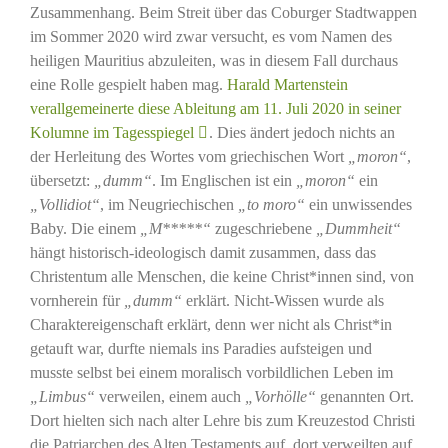
Zusammenhang. Beim Streit über das Coburger Stadtwappen
im Sommer 2020 wird zwar versucht, es vom Namen des
heiligen Mauritius abzuleiten, was in diesem Fall durchaus
eine Rolle gespielt haben mag.
Harald Martenstein
verallgemeinerte diese Ableitung am 11. Juli 2020 in seiner
Kolumne im Tagesspiegel
. Dies ändert jedoch nichts an
der Herleitung des Wortes vom griechischen Wort
„moron“
,
übersetzt:
„dumm“
. Im Englischen ist ein
„moron“
ein
„Vollidiot“
, im Neugriechischen
„to moro“
ein unwissendes
Baby. Die einem
„M*****“
zugeschriebene
„Dummheit“
hängt historisch-ideologisch damit zusammen, dass das
Christentum alle Menschen, die keine Christ*innen sind, von
vornherein für
„dumm“
erklärt. Nicht-Wissen wurde als
Charaktereigenschaft erklärt, denn wer nicht als Christ*in
getauft war, durfte niemals ins Paradies aufsteigen und
musste selbst bei einem moralisch vorbildlichen Leben im
„Limbus“
verweilen, einem auch
„Vorhölle“
genannten Ort.
Dort hielten sich nach alter Lehre bis zum Kreuzestod Christi
die Patriarchen des Alten Testaments auf, dort verweilten auf