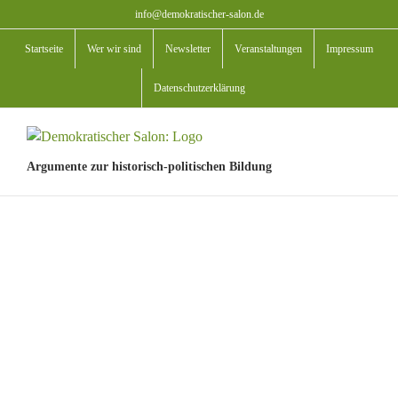
Zum
info@demokratischer-salon.de
Inhalt
Startseite
Wer wir sind
Newsletter
Veranstaltungen
Impressum
springen
Datenschutzerklärung
Argumente zur historisch-politischen Bildung
View
Larger
Image