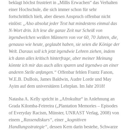
beklagt höchst frustriert in „Millis Erwachen“ das Verhalten
einer Hochschule, die sich immer schon für sehr
fortschrittlich hielt, aber diesen Anspruch offenbar nicht
einlöst:
„Also absolut jeder Text hat mindestens einmal das
N-Wort drin. Ich lese die ganze Zeit nur Scheiß von
irgendwelchen weißen Männern von vor 60, 70 Jahren, die,
genauso wie heute, geglaubt haben, sie seien die Könige der
Welt. Daraus soll ich jetzt irgendwie Lehren ziehen, indem
ich dann alles kritisch hinterfrage, aber meiner Meinung
könnte ich mir das auch alles sparen und irgendwo an einer
anderen Stelle anfangen.“
Offenbar fehlen Frantz Fanon,
W.E.B. DuBois, James Baldwin, Audre Lorde und May
Ayim auf dem universitären Lehrplan. Im Jahr 2018!
Natasha A. Kelly spricht in „Afrokultur“ in Anlehnung an
Grada Kilomba-Feirreira („Plantation Memories – Episodes
of Everyday Racism, Münster, UNRAST Verlag, 2008) von
einem
„Rassendiskurs“
, einer
„kognitiven
Handlungsstrategie“
, dessen Kern darin bestehe, Schwarze