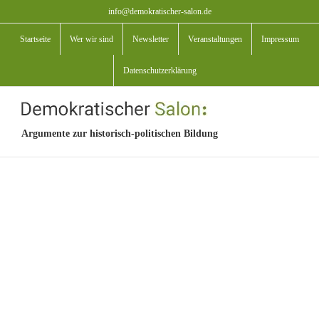
Zum
info@demokratischer-salon.de
Inhalt
Startseite
Wer wir sind
Newsletter
Veranstaltungen
Impressum
springen
Datenschutzerklärung
Argumente zur historisch-politischen Bildung