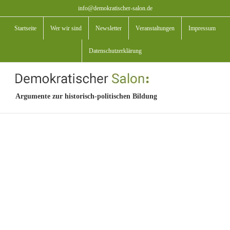
Zum
info@demokratischer-salon.de
Inhalt
Startseite
Wer wir sind
Newsletter
Veranstaltungen
Impressum
springen
Datenschutzerklärung
Argumente zur historisch-politischen Bildung
View
Larger
Image