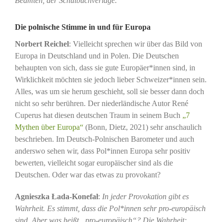
Beamten, der Schulbuchverlage.
Die polnische Stimme in und für Europa
Norbert Reichel
: Vielleicht sprechen wir über das Bild von
Europa in Deutschland und in Polen. Die Deutschen
behaupten von sich, dass sie gute Europäer*innen sind, in
Wirklichkeit möchten sie jedoch lieber Schweizer*innen sein.
Alles, was um sie herum geschieht, soll sie besser dann doch
nicht so sehr berühren. Der niederländische Autor René
Cuperus hat diesen deutschen Traum in seinem Buch
„7
Mythen über Europa“
(Bonn, Dietz, 2021) sehr anschaulich
beschrieben. Im Deutsch-Polnischen Barometer und auch
anderswo sehen wir, dass Pol*innen Europa sehr positiv
bewerten, vielleicht sogar europäischer sind als die
Deutschen. Oder war das etwas zu provokant?
Agnieszka Łada-Konefał
:
In jeder Provokation gibt es
Wahrheit. Es stimmt, dass die Pol*innen sehr pro-europäisch
sind. Aber was heißt „pro-europäisch“? Die Wahrheit: