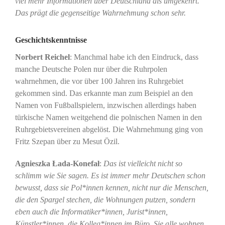
viel mehr Informationen über Deutschland als umgekehrt.
Das prägt die gegenseitige Wahrnehmung schon sehr.
Geschichtskenntnisse
Norbert Reichel
: Manchmal habe ich den Eindruck, dass
manche Deutsche Polen nur über die Ruhrpolen
wahrnehmen, die vor über 100 Jahren ins Ruhrgebiet
gekommen sind. Das erkannte man zum Beispiel an den
Namen von Fußballspielern, inzwischen allerdings haben
türkische Namen weitgehend die polnischen Namen in den
Ruhrgebietsvereinen abgelöst. Die Wahrnehmung ging von
Fritz Szepan über zu Mesut Özil.
Agnieszka Łada-Konefał
:
Das ist vielleicht nicht so
schlimm wie Sie sagen. Es ist immer mehr Deutschen schon
bewusst, dass sie Pol*innen kennen, nicht nur die Menschen,
die den Spargel stechen, die Wohnungen putzen, sondern
eben auch die Informatiker*innen, Jurist*innen,
Künstler*innen, die Kolleg*innen im Büro. Sie alle wohnen