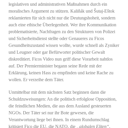
legislativen und administrativen Maßnahmen durch ein
moralisches Argument zu stützen. Kaliňák und Šutaj-Eštok
reklamierten für sich nicht nur die Deutungshoheit, sondern
auch eine ethische Überlegenheit. Wer ihre Kommunikation
problematisierte, Nachfragen zu den Strukturen von Polizei
und Sicherheitsdienst stellte oder Genaueres zu Ficos
Gesundheitszustand wissen wollte, wurde schnell als Zyniker
und Leugner oder gar Befürworter politischer Gewalt
diskreditiert. Ficos Video nun griff diese Vorarbeit nahtlos
auf. Der Premierminister begann seine Rede mit der
Erklärung, keinen Hass zu empfinden und keine Rache zu
wollen. Er verzeihe dem Täter.
Unmittelbar mit dem nächsten Satz beginnen dann die
Schuldzuweisungen: An die politisch erfolglose Opposition,
die feindlichen Medien, die aus dem Ausland gesteuerten
NGOs. Der Täter sei nur ihr Bote gewesen, die
Verantwortung liege bei ihnen. In einem Rundumschlag
kritisiert Fico die EU, die NATO, die
„globalen Eliten“
,