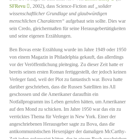
SFRevu
, 2002), dass Science-Fiction auf
„solider
wissenschaftlicher Grundlage und glaubwürdigen
menschlichen Charakteren“
aufgebaut sein sollte. Dies war
sein Credo, gleichermaßen für seine Herausgebertätigkeiten
und seine eigenen Erzählungen.
Ben Bovas erste Erzählung wurde im Jahre 1949 oder 1950
von einem Magazin in Philadelphia gekauft, das allerdings
vor der Veröffentlichung pleiteging. Zu dieser Zeit hatte er
bereits seinen ersten Roman fertiggestellt, der jedoch keinen
Verleger fand, weil der Plot zu fantastisch war. Bova hatte
darüber geschrieben, dass die Russen Satelliten ins All
geschossen und die Amerikaner daraufhin ein
Notfallprogramm ins Leben gerufen hätten, um Amerikaner
auf den Mond zu schicken. Im Jahre 1950 war das ein zu
verrücktes Thema für Verleger in New York. Einer der
angeschriebenen Herausgeber sagte zu Bova, dass die
antikommunistischen Hexenjäger der damaligen McCarthy-
Zeit jeden gekreuzigt hätten, der in einem Buch geschrieben