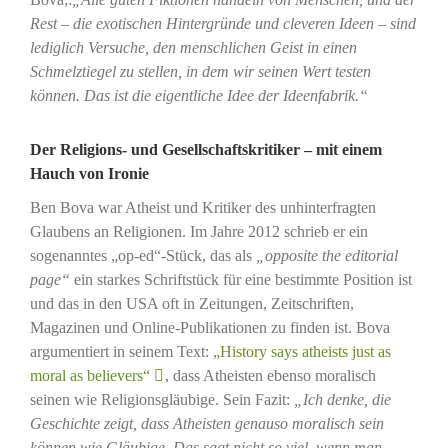
Rest – die exotischen Hintergründe und cleveren Ideen – sind
lediglich Versuche, den menschlichen Geist in einen
Schmelztiegel zu stellen, in dem wir seinen Wert testen
können. Das ist die eigentliche Idee der Ideenfabrik.“
Der Religions- und Gesellschaftskritiker – mit einem
Hauch von Ironie
Ben Bova war Atheist und Kritiker des unhinterfragten
Glaubens an Religionen. Im Jahre 2012 schrieb er ein
sogenanntes „op-ed“-Stück, das als
„opposite the editorial
page“
ein starkes Schriftstück für eine bestimmte Position ist
und das in den USA oft in Zeitungen, Zeitschriften,
Magazinen und Online-Publikationen zu finden ist. Bova
argumentiert in seinem Text:
„History says atheists just as
moral as believers“
, dass Atheisten ebenso moralisch
seinen wie Religionsgläubige. Sein Fazit:
„Ich denke, die
Geschichte zeigt, dass Atheisten genauso moralisch sein
können wie Gläubige. Das sagt nicht so viel, wenn man