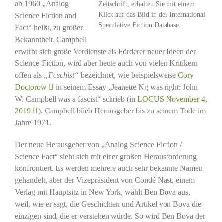
ab 1960 „Analog
Zeitschrift, erhalten Sie mit einem
Klick auf das Bild in der International
Science Fiction and
Speculative Fiction Database.
Fact“ heißt, zu großer
Bekanntheit. Campbell
erwirbt sich große Verdienste als Förderer neuer Ideen der
Science-Fiction, wird aber heute auch von vielen Kritikern
offen als
„Faschist“
bezeichnet, wie beispielsweise
Cory
Doctorow
in seinem Essay „Jeanette Ng was right: John
W. Campbell was a fascist“ schrieb (in
LOCUS November 4,
2019
). Campbell blieb Herausgeber bis zu seinem Tode im
Jahre 1971.
Der neue Herausgeber von „Analog Science Fiction /
Science Fact“ sieht sich mit einer großen Herausforderung
konfrontiert. Es werden mehrere auch sehr bekannte Namen
gehandelt, aber der Vizepräsident von Condé Nast, einem
Verlag mit Hauptsitz in New York, wählt Ben Bova aus,
weil, wie er sagt, die Geschichten und Artikel von Bova die
einzigen sind, die er verstehen würde. So wird Ben Bova der