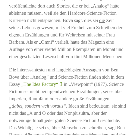
veröffentlichte dort auch Stories, die er bei „Analog“ hatte
ablehnen müssen, weil sie den Hardcore-Science-Fiction
Kriterien nicht entsprachen. Bova sagt, dies sei
die
Zeit
seines Lebens gewesen, mit viel Freiheit zum Schreiben der
eigenen Erzählungen und für Weltreisen mit seiner Frau
Barbara. Als er „Omni“ verließ, hatte das Magazin eine
Auflage von einer viertel Million Exemplaren im Monat und
einer geschätzten Leserschaft von fünf Millionen Menschen.
Die interessantesten und langlebigsten Aussagen von Ben
Bova über „Analog“ und Science-Fiction finden sich in dem
Essay
„The Idea Factory“
in „Viewpoint“ (1977). Science-
Fiction sei nicht bei irgendwelchen Erzählungen, sei es über
Imperien, Raumfahrt oder andere große Erzählungen,
„dabei, sondern weit voraus“.
Ideen sind bedeutsam, sie sind
nicht das „A und O oder das Nonplusultra, aber der
notwendige Inhalt jeder guten Science-Fiction-Geschichte.
Das Wichtigste sei es, über Menschen zu schreiben, sagt Ben
Bova;:
„Alle guten Fiktionen handeln von Menschen, und der