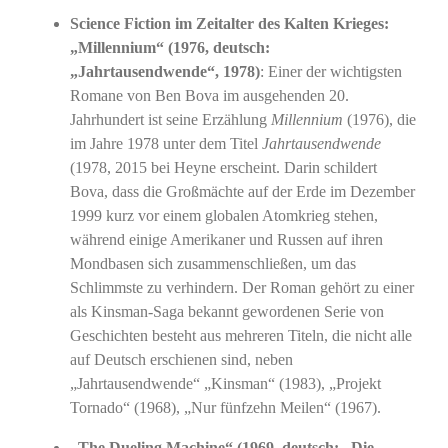
Science Fiction im Zeitalter des Kalten Krieges:
„Millennium“ (1976, deutsch:
„Jahrtausendwende“, 1978)
: Einer der wichtigsten
Romane von Ben Bova im ausgehenden 20.
Jahrhundert ist seine Erzählung
Millennium
(1976), die
im Jahre 1978 unter dem Titel
Jahrtausendwende
(1978, 2015 bei Heyne erscheint. Darin schildert
Bova, dass die Großmächte auf der Erde im Dezember
1999 kurz vor einem globalen Atomkrieg stehen,
während einige Amerikaner und Russen auf ihren
Mondbasen sich zusammenschließen, um das
Schlimmste zu verhindern. Der Roman gehört zu einer
als Kinsman-Saga bekannt gewordenen Serie von
Geschichten besteht aus mehreren Titeln, die nicht alle
auf Deutsch erschienen sind, neben
„Jahrtausendwende“ „Kinsman“ (1983), „Projekt
Tornado“ (1968), „Nur fünfzehn Meilen“ (1967).
„The Dueling Machine“ (1969, deutsch: „Die