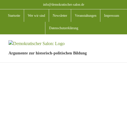
Zum
info@demokratischer-salon.de
Inhalt
Startseite
Wer wir sind
Newsletter
Veranstaltungen
Impressum
springen
Datenschutzerklärung
Argumente zur historisch-politischen Bildung
View
Larger
Image