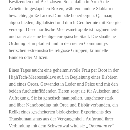
Besitzenden und Besitzlosen. So schlafen in Arm 5 die
Arbeiter in gestapelten Boxen, während andere Stahlarme
bewachte, große Luxus-Domizile beherbergen. Qaanaaq ist
abgeschieden, digitalisiert und durch Geothermie mit Energie
versorgt. Diese nordische Meeresmetropole ist fragmentierter
und rauer als eine heutige europäische Stadt: Die staatliche
Ordnung ist implodiert und in den neuen Communitys
herrschen extremistische religiöse Gruppen, kriminelle
Banden oder Milizen.
Eines Tages taucht eine geheimnisvolle Frau per Boot in der
HighTech-Meeresenklave auf, in Begleitung eines Eisbären
und eines Orcas. Gewandet in Leder und Pelze und mit den
beiden furchteinflößenden Tieren sorgt sie für Aufsehen und
Aufregung. Sie ist genetisch manipuliert, ungeheuer stark
und über Nanobonding mit Orca und Eisbär verbunden, ein
Relikt eines gescheiterten biologischen Experiments des
Transhumanismus aus der Vergangenheit. Aufgrund ihrer
Verbindung mit dem Schwertwal wird sie
„Orcamancer“