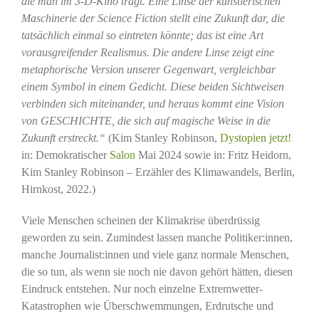
die man im 3-D-Kino trägt. Eine Linse der künstlerischen
Maschinerie der Science Fiction stellt eine Zukunft dar, die
tatsächlich einmal so eintreten könnte; das ist eine Art
vorausgreifender Realismus. Die andere Linse zeigt eine
metaphorische Version unserer Gegenwart, vergleichbar
einem Symbol in einem Gedicht. Diese beiden Sichtweisen
verbinden sich miteinander, und heraus kommt eine Vision
von GESCHICHTE, die sich auf magische Weise in die
Zukunft erstreckt.“
(Kim Stanley Robinson,
Dystopien jetzt!
in: Demokratischer
Salon
Mai 2024 sowie in: Fritz Heidorn,
Kim Stanley Robinson – Erzähler des Klimawandels, Berlin,
Hirnkost, 2022.)
Viele Menschen scheinen der Klimakrise überdrüssig
geworden zu sein. Zumindest lassen manche Politiker:innen,
manche Journalist:innen und viele ganz normale Menschen,
die so tun, als wenn sie noch nie davon gehört hätten, diesen
Eindruck entstehen. Nur noch einzelne Extremwetter-
Katastrophen wie Überschwemmungen, Erdrutsche und