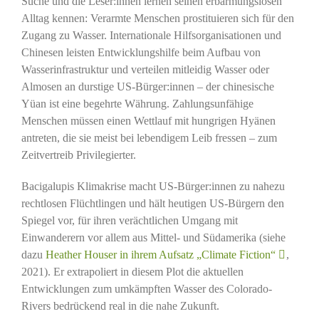
Suche und die Leser:innen lernen seinen erbarmungslosen
Alltag kennen: Verarmte Menschen prostituieren sich für den
Zugang zu Wasser. Internationale Hilfsorganisationen und
Chinesen leisten Entwicklungshilfe beim Aufbau von
Wasserinfrastruktur und verteilen mitleidig Wasser oder
Almosen an durstige US-Bürger:innen – der chinesische
Yüan ist eine begehrte Währung. Zahlungsunfähige
Menschen müssen einen Wettlauf mit hungrigen Hyänen
antreten, die sie meist bei lebendigem Leib fressen – zum
Zeitvertreib Privilegierter.
Bacigalupis Klimakrise macht US-Bürger:innen zu nahezu
rechtlosen Flüchtlingen und hält heutigen US-Bürgern den
Spiegel vor, für ihren verächtlichen Umgang mit
Einwanderern vor allem aus Mittel- und Südamerika (siehe
dazu
Heather Houser in ihrem Aufsatz „Climate Fiction“
,
2021). Er extrapoliert in diesem Plot die aktuellen
Entwicklungen zum umkämpften Wasser des Colorado-
Rivers bedrückend real in die nahe Zukunft.