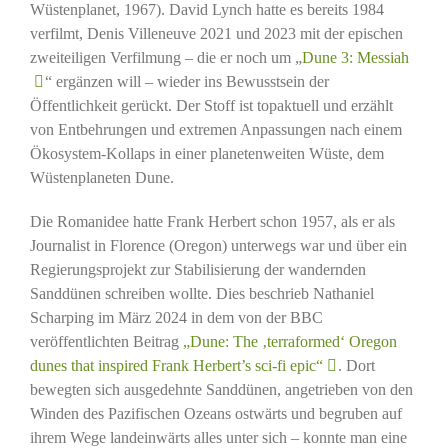
Wüstenplanet, 1967). David Lynch hatte es bereits 1984
verfilmt, Denis Villeneuve 2021 und 2023 mit der epischen
zweiteiligen Verfilmung – die er noch um „
Dune 3: Messiah
“ ergänzen will – wieder ins Bewusstsein der
Öffentlichkeit gerückt. Der Stoff ist topaktuell und erzählt
von Entbehrungen und extremen Anpassungen nach einem
Ökosystem-Kollaps in einer planetenweiten Wüste, dem
Wüstenplaneten Dune.
Die Romanidee hatte Frank Herbert schon 1957, als er als
Journalist in Florence (Oregon) unterwegs war und über ein
Regierungsprojekt zur Stabilisierung der wandernden
Sanddünen schreiben wollte. Dies beschrieb Nathaniel
Scharping im März 2024 in dem von der BBC
veröffentlichten Beitrag
„Dune: The ‚terraformed‘ Oregon
dunes that inspired Frank Herbert’s sci-fi epic“
. Dort
bewegten sich ausgedehnte Sanddünen, angetrieben von den
Winden des Pazifischen Ozeans ostwärts und begruben auf
ihrem Wege landeinwärts alles unter sich – konnte man eine