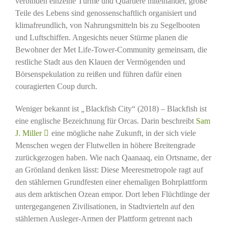
verbinden einzelne Türme und Quartiere miteinander, große
Teile des Lebens sind genossenschaftlich organisiert und
klimafreundlich, von Nahrungsmitteln bis zu Segelbooten
und Luftschiffen. Angesichts neuer Stürme planen die
Bewohner der Met Life-Tower-Community gemeinsam, die
restliche Stadt aus den Klauen der Vermögenden und
Börsenspekulation zu reißen und führen dafür einen
couragierten Coup durch.
Weniger bekannt ist
„
Blackfish City“ (2018) – Blackfish ist
eine englische Bezeichnung für Orcas. Darin beschreibt
Sam
J. Miller
eine mögliche nahe Zukunft, in der sich viele
Menschen wegen der Flutwellen in höhere Breitengrade
zurückgezogen haben. Wie nach Qaanaaq, ein Ortsname, der
an Grönland denken lässt: Diese Meeresmetropole ragt auf
den stählernen Grundfesten einer ehemaligen Bohrplattform
aus dem arktischen Ozean empor. Dort leben Flüchtlinge der
untergegangenen Zivilisationen, in Stadtvierteln auf den
stählernen Ausleger-Armen der Plattform getrennt nach