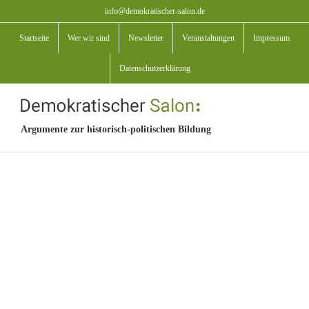
Zum
info@demokratischer-salon.de
Inhalt
Startseite
Wer wir sind
Newsletter
Veranstaltungen
Impressum
springen
Datenschutzerklärung
Argumente zur historisch-politischen Bildung
View
Larger
Image