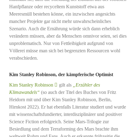
Hanfpflanze oder recyceltem Kunststoff etwa aus
Meeresmüll bestehen könne, ein inzwischen angesichts
mancher Projekte gar nicht mehr unwahrscheinliches
Szenario. Auch die Ernährung würde sich dann erheblich
verändern müssen, aber da Menschen omnivor seien, sei dies
unproblematisch. Nur von Fettleibigkeit aufgrund von
Völlerei müsse man sich bei begrenzten Ressourcen wohl
verabschieden.
Kim Stanley Robinson, der kämpferische Optimist
Kim Stanley Robinson
gilt als
„Erzähler des
Klimawandels“
(so auch der Titel des Buches von Fritz
Heidorn mit und über Kim Stanley Robinson, Berlin,
Hirnkost 2022). Er hat ebenfalls Literatur studiert und wurde
mit wissenschaftsfundierter, interdisziplinärer und positiver
Science Fiction erfolgreich. Seine Mars-Trilogie zur
Besiedlung und dem Terraforming des Mars brachte ihm
weltweit Ruhm und Fans. Auch er erkannte frühzeitig die