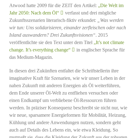
Atwood hatte 2009 für die ZEIT den Artikel:
„Die Welt im
Jahr 2050: Nach dem Öl“
verfasst und drei mögliche
Zukunftsszenarien literarisch-fiktiv erkundet:
„Was werden
wir tun: Uns solidarisieren, einander zerfleischen oder nach
Island auswandern? Drei Zukunftsvisionen“
. 2015
veröffentlichte sie den Text unter dem Titel
„It’s not climate
change. It’s everything change“
in englischer Sprache für
das Medium-Magazin.
In diesen drei Zukünften entfaltet die Schriftstellerin ihre
imaginative Kraft für Szenarien, wie wir unser Leben in der
nahen Zukunft mit anderen Energien als Öl weiterführen,
dem Ende unserer Öl-Welt zu entfliehen versuchen oder
einen Endkampf um verbliebene Öl-Ressourcen führen
werden. In präziser Konsequenz beschreibt sie nicht nur, wie
wir neue, sparsamere Energieformen für Mobilität, Heizung,
Kühlung und andere Anwendungen nutzen, sondern geht
auch auf Details des Lebens ein, wie etwa Kleidung. So
mutmaßt sie, dass die Kleidung der Zukunft aus der robusten