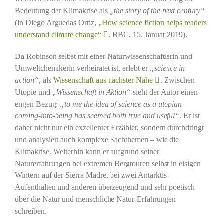
Bedeutung der Klimakrise als
„the story of the next century“
(in Diego Arguedas Ortiz,
„How science fiction helps readers
understand climate change“
, BBC, 15. Januar 2019).
Da Robinson selbst mit einer Naturwissenschaftlerin und
Umweltchemikerin verheiratet ist, erlebt er
„science in
action“
, als
Wissenschaft aus nächster Nähe
. Zwischen
Utopie und
„Wissenschaft in Aktion“
sieht der Autor einen
engen Bezug:
„to me the idea of science as a utopian
coming-into-being has seemed both true and useful“
. Er ist
daher nicht nur ein exzellenter Erzähler, sondern durchdringt
und analysiert auch komplexe Sachthemen – wie die
Klimakrise. Weiterhin kann er aufgrund seiner
Naturerfahrungen bei extremen Bergtouren selbst in eisigen
Wintern auf der Sierra Madre, bei zwei Antarktis-
Aufenthalten und anderen überzeugend und sehr poetisch
über die Natur und menschliche Natur-Erfahrungen
schreiben.