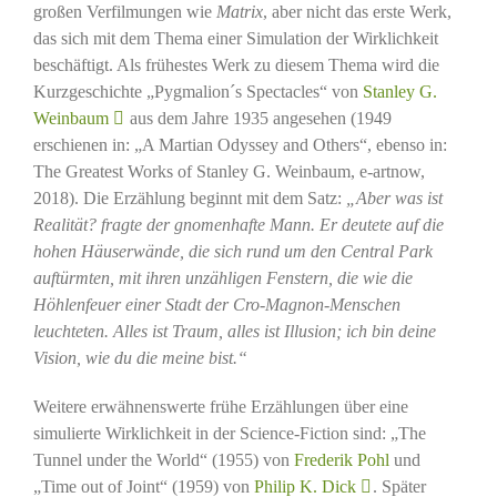
großen Verfilmungen wie
Matrix
, aber nicht das erste Werk,
das sich mit dem Thema einer Simulation der Wirklichkeit
beschäftigt. Als frühestes Werk zu diesem Thema wird die
Kurzgeschichte „Pygmalion´s Spectacles“ von
Stanley G.
Weinbaum
aus dem Jahre 1935 angesehen (1949
erschienen in: „A Martian Odyssey and Others“, ebenso in:
The Greatest Works of Stanley G. Weinbaum, e-artnow,
2018). Die Erzählung beginnt mit dem Satz:
„Aber was ist
Realität? fragte der gnomenhafte Mann. Er deutete auf die
hohen Häuserwände, die sich rund um den Central Park
auftürmten, mit ihren unzähligen Fenstern, die wie die
Höhlenfeuer einer Stadt der Cro-Magnon-Menschen
leuchteten. Alles ist Traum, alles ist Illusion; ich bin deine
Vision, wie du die meine bist.“
Weitere erwähnenswerte frühe Erzählungen über eine
simulierte Wirklichkeit in der Science-Fiction sind: „The
Tunnel under the World“ (1955) von
Frederik Pohl
und
„Time out of Joint“ (1959) von
Philip K. Dick
. Später