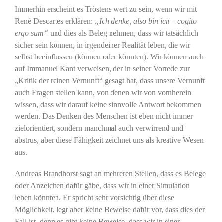
Immerhin erscheint es Tröstens wert zu sein, wenn wir mit
René Descartes erklären:
„Ich denke, also bin ich – cogito
ergo sum“
und dies als Beleg nehmen, dass wir tatsächlich
sicher sein können, in irgendeiner Realität leben, die wir
selbst beeinflussen (können oder könnten). Wir können auch
auf Immanuel Kant verweisen, der in seiner Vorrede zur
„Kritik der reinen Vernunft“ gesagt hat, dass unsere Vernunft
auch Fragen stellen kann, von denen wir von vornherein
wissen, dass wir darauf keine sinnvolle Antwort bekommen
werden. Das Denken des Menschen ist eben nicht immer
zielorientiert, sondern manchmal auch verwirrend und
abstrus, aber diese Fähigkeit zeichnet uns als kreative Wesen
aus.
Andreas Brandhorst sagt an mehreren Stellen, dass es Belege
oder Anzeichen dafür gäbe, dass wir in einer Simulation
leben könnten. Er spricht sehr vorsichtig über diese
Möglichkeit, legt aber keine Beweise dafür vor, dass dies der
Fall ist, denn es gibt keine Beweise, dass wir in einer