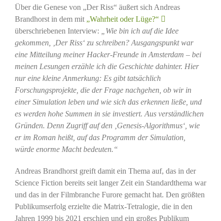
Über die Genese von „Der Riss“ äußert sich Andreas
Brandhorst in dem mit
„Wahrheit oder Lüge?“
überschriebenen Interview:
„Wie bin ich auf die Idee
gekommen, ‚Der Riss‘ zu schreiben? Ausgangspunkt war
eine Mitteilung meiner Hacker-Freunde in Amsterdam – bei
meinen Lesungen erzähle ich die Geschichte dahinter. Hier
nur eine kleine Anmerkung: Es gibt tatsächlich
Forschungsprojekte, die der Frage nachgehen, ob wir in
einer Simulation leben und wie sich das erkennen ließe, und
es werden hohe Summen in sie investiert. Aus verständlichen
Gründen.
Denn Zugriff auf den ‚Genesis-Algorithmus‘, wie
er im Roman heißt, auf das Programm der Simulation,
würde enorme Macht bedeuten.“
Andreas Brandhorst greift damit ein Thema auf, das in der
Science Fiction bereits seit langer Zeit ein Standardthema war
und das in der Filmbranche Furore gemacht hat. Den größten
Publikumserfolg erzielte die Matrix-Tetralogie, die in den
Jahren 1999 bis 2021 erschien und ein großes Publikum