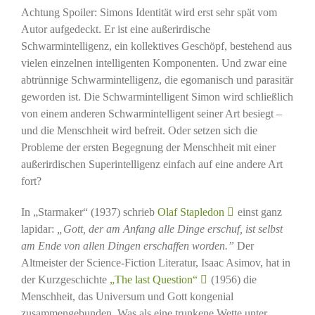
Achtung Spoiler: Simons Identität wird erst sehr spät vom
Autor aufgedeckt. Er ist eine außerirdische
Schwarmintelligenz, ein kollektives Geschöpf, bestehend aus
vielen einzelnen intelligenten Komponenten. Und zwar eine
abtrünnige Schwarmintelligenz, die egomanisch und parasitär
geworden ist. Die Schwarmintelligent Simon wird schließlich
von einem anderen Schwarmintelligent seiner Art besiegt –
und die Menschheit wird befreit. Oder setzen sich die
Probleme der ersten Begegnung der Menschheit mit einer
außerirdischen Superintelligenz einfach auf eine andere Art
fort?
In „Starmaker“ (1937) schrieb
Olaf Stapledon
einst ganz
lapidar:
„Gott, der am Anfang alle Dinge erschuf, ist selbst
am Ende von allen Dingen erschaffen worden.”
Der
Altmeister der Science-Fiction Literatur, Isaac Asimov, hat in
der Kurzgeschichte
„The last Question“
(1956) die
Menschheit, das Universum und Gott kongenial
zusammengebunden. Was als eine trunkene Wette unter