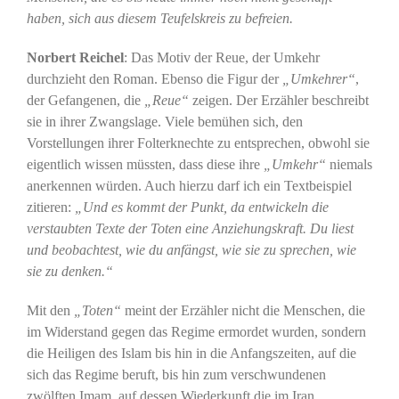
haben, sich aus diesem Teufelskreis zu befreien.
Norbert Reichel
: Das Motiv der Reue, der Umkehr
durchzieht den Roman. Ebenso die Figur der
„Umkehrer“
,
der Gefangenen, die
„Reue“
zeigen. Der Erzähler beschreibt
sie in ihrer Zwangslage. Viele bemühen sich, den
Vorstellungen ihrer Folterknechte zu entsprechen, obwohl sie
eigentlich wissen müssten, dass diese ihre
„Umkehr“
niemals
anerkennen würden. Auch hierzu darf ich ein Textbeispiel
zitieren:
„Und es kommt der Punkt, da entwickeln die
verstaubten Texte der Toten eine Anziehungskraft. Du liest
und beobachtest, wie du anfängst, wie sie zu sprechen, wie
sie zu denken.“
Mit den
„Toten“
meint der Erzähler nicht die Menschen, die
im Widerstand gegen das Regime ermordet wurden, sondern
die Heiligen des Islam bis hin in die Anfangszeiten, auf die
sich das Regime beruft, bis hin zum verschwundenen
zwölften Imam, auf dessen Wiederkunft die im Iran