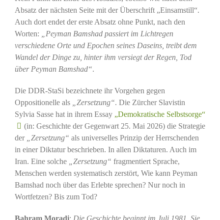
Absatz der nächsten Seite mit der Überschrift „Einsamstill“.
Auch dort endet der erste Absatz ohne Punkt, nach den
Worten:
„Peyman Bamshad passiert im Lichtregen
verschiedene Orte und Epochen seines Daseins, treibt dem
Wandel der Dinge zu, hinter ihm versiegt der Regen, Tod
über Peyman Bamshad“
.
Die DDR-StaSi bezeichnete ihr Vorgehen gegen
Oppositionelle als
„Zersetzung“
. Die Zürcher Slavistin
Sylvia Sasse hat in ihrem Essay
„Demokratische Selbstsorge“
(in: Geschichte der Gegenwart 25. Mai 2026) die Strategie
der
„Zersetzung“
als universelles Prinzip der Herrschenden
in einer Diktatur beschrieben. In allen Diktaturen. Auch im
Iran. Eine solche
„Zersetzung“
fragmentiert Sprache,
Menschen werden systematisch zerstört, Wie kann Peyman
Bamshad noch über das Erlebte sprechen? Nur noch in
Wortfetzen? Bis zum Tod?
Bahram Moradi
:
Die Geschichte beginnt im Juli 1981. Sie