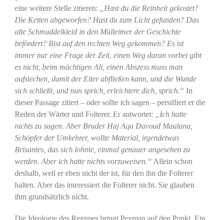
eine weitere Stelle zitieren:
„Hast du die Reinheit gekostet?
Die Ketten abgeworfen? Hast du zum Licht gefunden? Das
alte Schmuddelkleid in den Mülleimer der Geschichte
befördert? Bist auf den rechten Weg gekommen? Es ist
immer nur eine Frage der Zeit, einen Weg daran vorbei gibt
es nicht, beim mächtigen Ali, einen Abszess muss man
aufstechen, damit der Eiter abfließen kann, und die Wunde
sich schließt, und nun sprich, erleichtere dich, sprich.“
In
dieser Passage zitiert – oder sollte ich sagen – persifliert er die
Reden der Wärter und Folterer. Er antwortet:
„Ich hatte
nichts zu sagen. Aber Bruder Haj Aqa Davoud Maulana,
Schöpfer der Umkehrer, wollte Material, irgendetwas
Brisantes, das sich lohnte, einmal genauer angesehen zu
werden. Aber ich hatte nichts vorzuweisen.“
Allein schon
deshalb, weil er eben nicht der ist, für den ihn die Folterer
halten. Aber das interessiert die Folterer nicht. Sie glauben
ihm grundsätzlich nicht.
Die Ideologie des Regimes bringt Peyman auf den Punkt. Ein