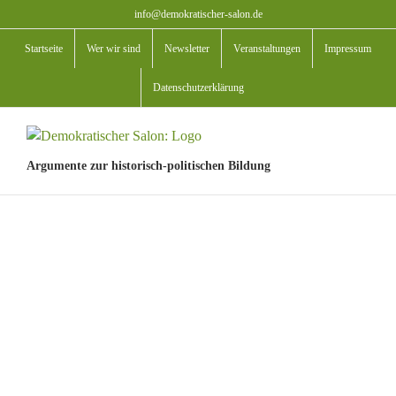
Zum
info@demokratischer-salon.de
Inhalt
Startseite
Wer wir sind
Newsletter
Veranstaltungen
Impressum
springen
Datenschutzerklärung
Argumente zur historisch-politischen Bildung
View
Larger
Image