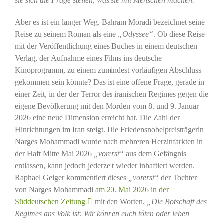
sie sich die Frage stellen, was sie mit Menschen machen.“
Aber es ist ein langer Weg. Bahram Moradi bezeichnet seine
Reise zu seinem Roman als eine
„Odyssee“
. Ob diese Reise
mit der Veröffentlichung eines Buches in einem deutschen
Verlag, der Aufnahme eines Films ins deutsche
Kinoprogramm, zu einem zumindest vorläufigen Abschluss
gekommen sein könnte? Das ist eine offene Frage, gerade in
einer Zeit, in der der Terror des iranischen Regimes gegen die
eigene Bevölkerung mit den Morden vom 8. und 9. Januar
2026 eine neue Dimension erreicht hat. Die Zahl der
Hinrichtungen im Iran steigt. Die Friedensnobelpreisträgerin
Narges Mohammadi wurde nach mehreren Herzinfarkten in
der Haft Mitte Mai 2026
„vorerst“
aus dem Gefängnis
entlassen, kann jedoch jederzeit wieder inhaftiert werden.
Raphael Geiger kommentiert dieses
„vorerst“
der Tochter
von Narges Mohammadi
am 20. Mai 2026 in der
Süddeutschen Zeitung
mit den Worten.
„Die Botschaft des
Regimes ans Volk ist: Wir können euch töten oder leben