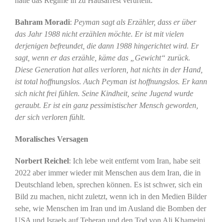
hatte das Regime in zu Hausarrest verurteilt.
Bahram Moradi
:
Peyman sagt als Erzähler, dass er über
das Jahr 1988 nicht erzählen möchte. Er ist mit vielen
derjenigen befreundet, die dann 1988 hingerichtet wird. Er
sagt, wenn er das erzähle, käme das „Gewicht“ zurück.
Diese Generation hat alles verloren, hat nichts in der Hand,
ist total hoffnungslos. Auch Peyman ist hoffnungslos. Er kann
sich nicht frei fühlen. Seine Kindheit, seine Jugend wurde
geraubt. Er ist ein ganz pessimistischer Mensch geworden,
der sich verloren fühlt.
Moralisches Versagen
Norbert Reichel
: Ich lebe weit entfernt vom Iran, habe seit
2022 aber immer wieder mit Menschen aus dem Iran, die in
Deutschland leben, sprechen können. Es ist schwer, sich ein
Bild zu machen, nicht zuletzt, wenn ich in den Medien Bilder
sehe, wie Menschen im Iran und im Ausland die Bomben der
USA und Israels auf Teheran und den Tod von Ali Khameini