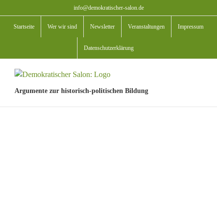
Zum
info@demokratischer-salon.de
Inhalt
Startseite
Wer wir sind
Newsletter
Veranstaltungen
Impressum
springen
Datenschutzerklärung
Argumente zur historisch-politischen Bildung
View
Larger
Image