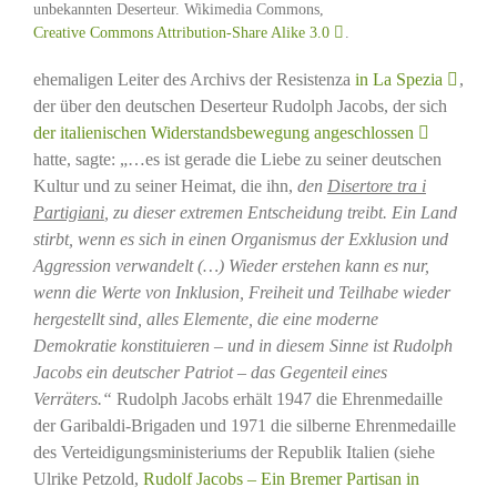
unbekannten Deserteur. Wikimedia Commons,
Creative Commons Attribution-Share Alike 3.0
.
ehemaligen Leiter des Archivs der Resistenza
in La Spezia
,
der über den deutschen Deserteur Rudolph Jacobs, der sich
der italienischen Widerstandsbewegung angeschlossen
hatte, sagte: „…es ist gerade die Liebe zu seiner deutschen
Kultur und zu seiner Heimat, die ihn,
den
Disertore tra i
Partigiani
, zu dieser extremen Entscheidung treibt. Ein Land
stirbt, wenn es sich in einen Organismus der Exklusion und
Aggression verwandelt (…) Wieder erstehen kann es nur,
wenn die Werte von Inklusion, Freiheit und Teilhabe wieder
hergestellt sind, alles Elemente, die eine moderne
Demokratie konstituieren – und in diesem Sinne ist Rudolph
Jacobs ein deutscher Patriot – das Gegenteil eines
Verräters.“
Rudolph Jacobs erhält 1947 die Ehrenmedaille
der Garibaldi-Brigaden und 1971 die silberne Ehrenmedaille
des Verteidigungsministeriums der Republik Italien (siehe
Ulrike Petzold,
Rudolf Jacobs – Ein Bremer Partisan in