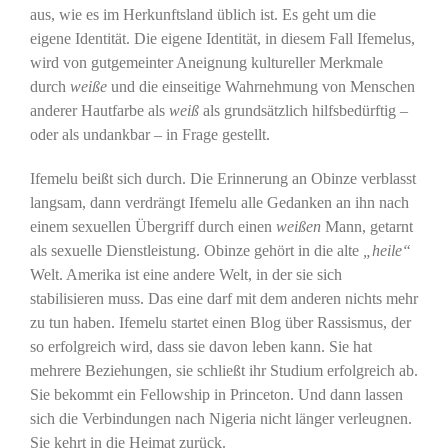
aus, wie es im Herkunftsland üblich ist. Es geht um die
eigene Identität. Die eigene Identität, in diesem Fall Ifemelus,
wird von gutgemeinter Aneignung kultureller Merkmale
durch
weiße
und die einseitige Wahrnehmung von Menschen
anderer Hautfarbe als
weiß
als grundsätzlich hilfsbedürftig –
oder als undankbar – in Frage gestellt.
Ifemelu beißt sich durch. Die Erinnerung an Obinze verblasst
langsam, dann verdrängt Ifemelu alle Gedanken an ihn nach
einem sexuellen Übergriff durch einen
weißen
Mann, getarnt
als sexuelle Dienstleistung. Obinze gehört in die alte
„heile“
Welt. Amerika ist eine andere Welt, in der sie sich
stabilisieren muss. Das eine darf mit dem anderen nichts mehr
zu tun haben. Ifemelu startet einen Blog über Rassismus, der
so erfolgreich wird, dass sie davon leben kann. Sie hat
mehrere Beziehungen, sie schließt ihr Studium erfolgreich ab.
Sie bekommt ein Fellowship in Princeton. Und dann lassen
sich die Verbindungen nach Nigeria nicht länger verleugnen.
Sie kehrt in die Heimat zurück.