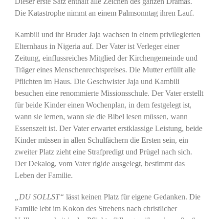
Dieser erste Satz enthält alle Zeichen des ganzen Dramas.
Die Katastrophe nimmt an einem Palmsonntag ihren Lauf.
Kambili und ihr Bruder Jaja wachsen in einem privilegierten
Elternhaus in Nigeria auf. Der Vater ist Verleger einer
Zeitung, einflussreiches Mitglied der Kirchengemeinde und
Träger eines Menschenrechtspreises. Die Mutter erfüllt alle
Pflichten im Haus. Die Geschwister Jaja und Kambili
besuchen eine renommierte Missionsschule. Der Vater erstellt
für beide Kinder einen Wochenplan, in dem festgelegt ist,
wann sie lernen, wann sie die Bibel lesen müssen, wann
Essenszeit ist. Der Vater erwartet erstklassige Leistung, beide
Kinder müssen in allen Schulfächern die Ersten sein, ein
zweiter Platz zieht eine Strafpredigt und Prügel nach sich.
Der Dekalog, vom Vater rigide ausgelegt, bestimmt das
Leben der Familie.
„DU SOLLST“
lässt keinen Platz für eigene Gedanken. Die
Familie lebt im Kokon des Strebens nach christlicher