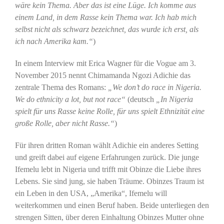
wäre kein Thema. Aber das ist eine Lüge. Ich komme aus
einem Land, in dem Rasse kein Thema war. Ich hab mich
selbst nicht als schwarz bezeichnet, das wurde ich
erst, als
ich nach Amerika kam.“
)
In einem Interview mit Erica Wagner für die Vogue am 3.
November 2015 nennt Chimamanda Ngozi Adichie das
zentrale Thema des Romans:
„We don’t do race in Nigeria.
We do ethnicity a lot, but not race“
(deutsch
„In Nigeria
spielt für uns Rasse keine Rolle, für uns spielt Ethnizität eine
große Rolle, aber nicht Rasse.“
)
Für ihren dritten Roman wählt Adichie ein anderes Setting
und greift dabei auf eigene Erfahrungen zurück. Die junge
Ifemelu lebt in Nigeria und trifft mit Obinze die Liebe ihres
Lebens. Sie sind jung, sie haben Träume. Obinzes Traum ist
ein Leben in den USA, „Amerika“, Ifemelu will
weiterkommen und einen Beruf haben. Beide unterliegen den
strengen Sitten, über deren Einhaltung Obinzes Mutter ohne