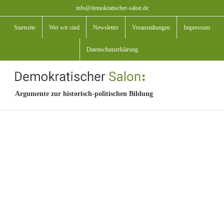
Zum
info@demokratischer-salon.de
Inhalt
Startseite
Wer wir sind
Newsletter
Veranstaltungen
Impressum
springen
Datenschutzerklärung
Argumente zur historisch-politischen Bildung
View
Larger
Image