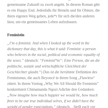
gemeinsame Zukunft zu zweit angeht. In diesem Roman gibt
es ein Happy End. Jedenfalls für Ifemelu und für Obinze, die
ihren eigenen Weg gehen, jede*r für sich die/den anderen
lässt, um ein gemeinsames Leben aufzubauen.
Feministin
„
I’m a feminist. And when I looked up the word in the
dictionary that day, this is what it said: Feminist: a person
who believes in the social, political and economic equality of
the sexes.”
(deutsch:
“Feminist*in“: Eine Person, die an die
politische, soziale und wirtschaftliche Gleichheit der
Geschlechter glaubt.“
)
Das ist die berühmte
Definition des
Feminismus, die auch Beyoncé in ihrem Song „Flawless“
zitiert. In ihrem Vortrag „Why We All Should Be Feminists”
konkretisiert Chimamanda Ngozi Adichie den Gedanken:
„Now imagine how much happier we would be, how much
freer to be our true individual selves, if we didn’t have the
weight of gender expectations.“
(deutsch:
„Stellt euch vor,