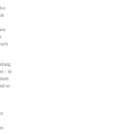
ive
mit
hen
s
 sich
Anfang
er – in
entum
und so
er
on