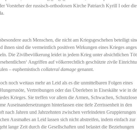
er Vorsteher der russisch-orthodoxen Kirche Patriarch Kyrill I oder di
a.
sbesondere auch Menschen, die nicht am Kriegsgeschehen beteiligt sin
nd ihnen sind die vermeintlich positiven Wirkungen eines Krieges anges
ln. Die Zivilbevölkerung leidet in jedem Krieg unter absichtlichen Tö
ersehentlichen‘ Angriffen auf völkerrechtlich geschützte zivile Einricht
ulen – euphemistisch
collateral damage
genannt.
ch noch weitaus mehr an Leid als es die unmittelbaren Folgen eines
Hungersnöte, Vertreibungen oder das Überleben in Eiseskälte wie in de
edes Krieges. Sie treffen vor allem die Armen, Schwachen, Schutzlosen
 Auseinandersetzungen hinterlassen eine tiefe Zerrissenheit in den
 oft nach Jahren und Jahrzehnten zwischen verfeindeten Gruppierungen
hen Ausmaßes an Leid lassen sich nicht abstreifen, indem einfach zur
eht lange Zeit durch die Gesellschaften und belastet die Beziehungen