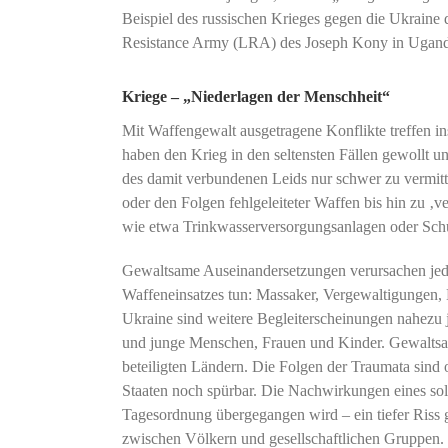
Beispiel des russischen Krieges gegen die Ukraine d
Resistance Army (LRA) des Joseph Kony in Ugand
Kriege – „Niederlagen der Menschheit“
Mit Waffengewalt ausgetragene Konflikte treffen in
haben den Krieg in den seltensten Fällen gewollt u
des damit verbundenen Leids nur schwer zu vermitte
oder den Folgen fehlgeleiteter Waffen bis hin zu ‚v
wie etwa Trinkwasserversorgungsanlagen oder Sch
Gewaltsame Auseinandersetzungen verursachen jedo
Waffeneinsatzes tun: Massaker, Vergewaltigungen, 
Ukraine sind weitere Begleiterscheinungen nahezu j
und junge Menschen, Frauen und Kinder. Gewaltsame
beteiligten Ländern. Die Folgen der Traumata sind
Staaten noch spürbar. Die Nachwirkungen eines solc
Tagesordnung übergegangen wird – ein tiefer Riss g
zwischen Völkern und gesellschaftlichen Gruppen.