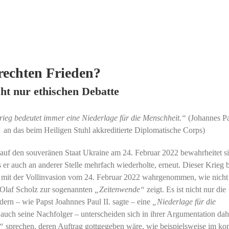
erechten Frieden?
cht nur ethischen Debatte
rieg bedeutet immer eine Niederlage für die Menschheit.“
(Johannes Pa
an das beim Heiligen Stuhl akkreditierte Diplomatische Corps)
auf den souveränen Staat Ukraine am 24. Februar 2022 bewahrheitet s
as er auch an anderer Stelle mehrfach wiederholte, erneut. Dieser Krieg
st mit der Vollinvasion vom 24. Februar 2022 wahrgenommen, wie nicht 
 Olaf Scholz zur sogenannten
„Zeitenwende“
zeigt. Es ist nicht nur die
dern – wie Papst Joahnnes Paul II. sagte – eine
„Niederlage für die
 auch seine Nachfolger – unterscheiden sich in ihrer Argumentation dah
n“
sprechen, deren Auftrag gottgegeben wäre, wie beispielsweise im ko