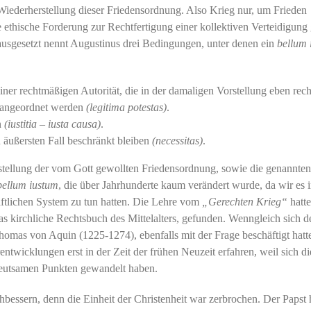
 Wiederherstellung dieser Friedensordnung. Also Krieg nur, um Frieden
te ethische Forderung zur Rechtfertigung einer kollektiven Verteidigung
rausgesetzt nennt Augustinus drei Bedingungen, unter denen ein
bellum 
ner rechtmäßigen Autorität, die in der damaligen Vorstellung eben rec
, angeordnet werden
(legitima potestas)
.
n
(iustitia – iusta causa)
.
n äußersten Fall beschränkt bleiben
(necessitas)
.
stellung der vom Gott gewollten Friedensordnung, sowie die genannten
bellum iustum
, die über Jahrhunderte kaum verändert wurde, da wir es 
haftlichen System zu tun hatten. Die Lehre vom
„Gerechten Krieg“
hatt
das kirchliche Rechtsbuch des Mittelalters, gefunden. Wenngleich sich d
Thomas von Aquin (1225-1274), ebenfalls mit der Frage beschäftigt hatte
ntwicklungen erst in der Zeit der frühen Neuzeit erfahren, weil sich di
edeutsamen Punkten gewandelt haben.
bessern, denn die Einheit der Christenheit war zerbrochen. Der Papst 