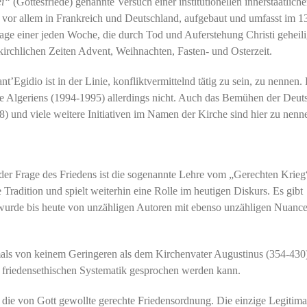
ei“
(Gottesfriede) genannte Versuch einer institutionellen innerstaatlich
 vor allem in Frankreich und Deutschland, aufgebaut und umfasst im 1
 Tage einer jeden Woche, die durch Tod und Auferstehung Christi geheili
irchlichen Zeiten Advent, Weihnachten, Fasten- und Osterzeit.
idio ist in der Linie, konfliktvermittelnd tätig zu sein, zu nennen. D
e Algeriens (1994-1995) allerdings nicht. Auch das Bemühen der Deut
 und viele weitere Initiativen im Namen der Kirche sind hier zu nenn
 der Frage des Friedens ist die sogenannte Lehre vom „Gerechten Krieg
 Tradition und spielt weiterhin eine Rolle im heutigen Diskurs. Es gibt
 wurde bis heute von unzähligen Autoren mit ebenso unzähligen Nuanc
als von keinem Geringeren als dem Kirchenvater Augustinus (354-430
er friedensethischen Systematik gesprochen werden kann.
st die von Gott gewollte gerechte Friedensordnung. Die einzige Legitima