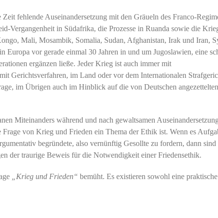
nge Zeit fehlende Auseinandersetzung mit den Gräueln des Franco-Regim
eid-Vergangenheit in Südafrika, die Prozesse in Ruanda sowie die Krie
ongo, Mali, Mosambik, Somalia, Sudan, Afghanistan, Irak und Iran, Sy
 Europa vor gerade einmal 30 Jahren in und um Jugoslawien, eine sch
erationen ergänzen ließe. Jeder Krieg ist auch immer mit
it Gerichtsverfahren, im Land oder vor dem Internationalen Strafgeric
age, im Übrigen auch im Hinblick auf die von Deutschen angezettelte
manen Miteinanders während und nach gewaltsamen Auseinandersetzung
 Frage von Krieg und Frieden ein Thema der Ethik ist. Wenn es Aufga
rgumentativ begründete, also vernünftig Gesollte zu fordern, dann sind 
 der traurige Beweis für die Notwendigkeit einer Friedensethik.
rage
„Krieg und Frieden“
bemüht. Es existieren sowohl eine praktische