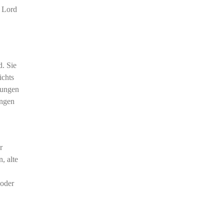
e Lord
d. Sie
ichts
tungen
ungen
r
, alte
 oder