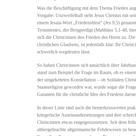
Was die Beschäftigung mit dem Thema Frieden angeht
Vorgabe: Unzweifelhaft steht Jesus Christus mit se
einem Jesaia-Wort „Friedensfürst“ (Jes 9,5) genan
Testamentes, der Bergpredigt (Matthäus 5,1-48, hier 
sich die Christ:innen den Frieden des Herrn zu. D
christlichen Glaubens, ist jedenfalls klar: Ihr Chri
schwerlich wegdeuten lässt.
So haben Christ:innen sich tatsächlich über Jahrhu
stand zum Beispiel die Frage im Raum, ob es einem 
der umgekehrten Konstellation – ob Soldaten Chri
Staatsreligion geworden war, wurde sogar die Frage 
Garanten für die christliche Idee des Friedens darstel
In dieser Linie sind auch die bemerkenswerten pra
kriegerische Auseinandersetzungen und ihre schrec
Christ:innen etwas entgegenzusetzen. Seit dem frü
althergebrachte altgermanische Fehdewesen zu bese