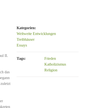
Kategorien:
Weltweite Entwicklungen
Treibhäuser
Essays
ul II.
Tags:
Frieden
Katholizismus
Religion
ich das
 begann
zuletzt
er
nkreten