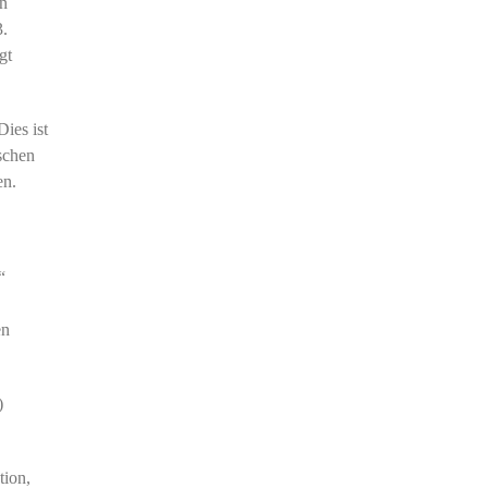
en
3.
gt
ies ist
schen
en.
“
en
)
tion,