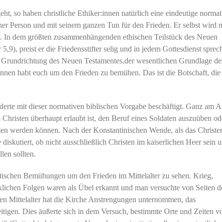
, so haben christliche Ethiker:innen natürlich eine eindeutige normat
iner Person und mit seinem ganzen Tun für den Frieden. Er selbst wird 
nt. In dem größten zusammenhängenden ethischen Teilstück des Neuen
5,9), preist er die Friedensstifter selig und in jedem Gottesdienst sprec
ie Grundrichtung des Neuen Testamentes,der wesentlichen Grundlage de
st:innen habt euch um den Frieden zu bemühen. Das ist die Botschaft, die
nderte mit dieser normativen biblischen Vorgabe beschäftigt. Ganz am 
Christen überhaupt erlaubt ist, den Beruf eines Soldaten auszuüben od
sten werden können. Nach der Konstantinischen Wende, als das Christ
diskutiert, ob nicht ausschließlich Christen im kaiserlichen Heer sein 
len sollten.
ktischen Bemühungen um den Frieden im Mittelalter zu sehen. Krieg,
klichen Folgen waren als Übel erkannt und man versuchte von Seiten d
hen Mittelalter hat die Kirche Anstrengungen unternommen, das
itigen. Dies äußerte sich in dem Versuch, bestimmte Orte und Zeiten v