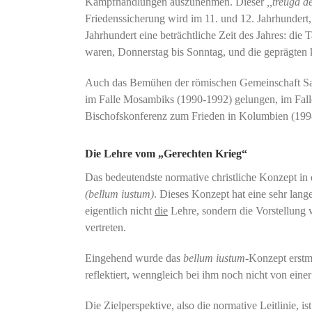
Kampfhandlungen auszunehmen. Dieser
,,treuga d
Friedenssicherung wird im 11. und 12. Jahrhundert,
Jahrhundert eine beträchtliche Zeit des Jahres: die
waren, Donnerstag bis Sonntag, und die geprägten k
Auch das Bemühen der römischen Gemeinschaft Sant’Eg
im Falle Mosambiks (1990-1992) gelungen, im Fall
Bischofskonferenz zum Frieden in Kolumbien (1998)
Die Lehre vom „Gerechten Krieg“
Das bedeutendste normative christliche Konzept in
(bellum iustum)
. Dieses Konzept hat eine sehr lange
eigentlich nicht
die
Lehre, sondern die Vorstellung
vertreten.
Eingehend wurde das
bellum iustum
-Konzept erstm
reflektiert, wenngleich bei ihm noch nicht von ein
Die Zielperspektive, also die normative Leitlinie, i