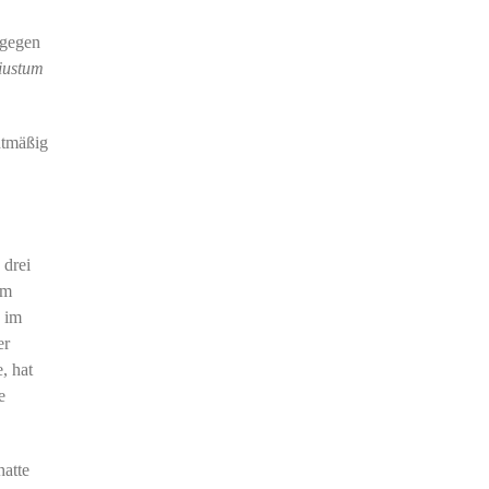
 gegen
iustum
htmäßig
 drei
im
e im
er
, hat
e
hatte