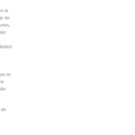
es in
ge im
rien,
ier
htshof.
n
en ist
be
die
 als