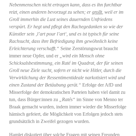
Nebenmenschen nicht ertragen kann, dass es ihn furchtbar
reizt, einen anderen bevorzugt zu sehen; er
grollt
, weil er im
Groll immerhin die Lust seines dauernden Unfriedens
verspürt. Er hegt und pflegt den Rachegedanken so wie der
Künstler sein ‚l’art pour l’art‘, und es ist typisch für seine
Rachsucht, dass ihre Befriedigung ihm gewöhnlich keine
Erleichterung verschafft.“
Seine Zerstörungswut braucht
immer neue Opfer, und er
„wird ein Mensch ohne
Schicksalsbestimmung, ein Raté im Quadrat, der für seinen
Groll neue Ziele sucht, sofern er nicht wie Hitler, durch die
Verwirklichung der Ressentimentideale narkotisiert wird und
einen Zustand der Betäubung gerät.“
Erfolge der AfD und
Misserfolge der demokratischen Parteien haben viel damit zu
tun, dass Bürger:innen zu
„Ratés“
im Sinne von Menno ter
Braak gemacht wurden, indem immer wieder die Misserfolge
hämisch gefeiert, die Möglichkeit von Erfolgen jedoch stets
grundsätzlich in Zweifel gezogen wurden.
Hamlet diskutiert über solche Fragen mit seinen Freunden