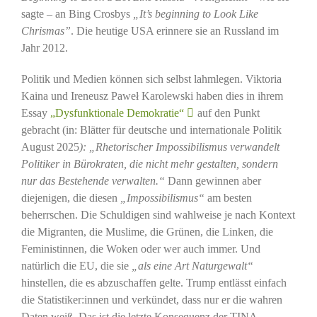
sagte – an Bing Crosbys
„It’s beginning to Look Like
Chrismas”
. Die heutige USA erinnere sie an Russland im
Jahr 2012.
Politik und Medien können sich selbst lahmlegen. Viktoria
Kaina und Ireneusz Paweł Karolewski haben dies in ihrem
Essay
„Dysfunktionale Demokratie“
auf den Punkt
gebracht (in: Blätter für deutsche und internationale Politik
August 2025
): „Rhetorischer Impossibilismus verwandelt
Politiker in Bürokraten, die nicht mehr gestalten, sondern
nur das Bestehende verwalten.“
Dann gewinnen aber
diejenigen, die diesen
„Impossibilismus“
am besten
beherrschen. Die Schuldigen sind wahlweise je nach Kontext
die Migranten, die Muslime, die Grünen, die Linken, die
Feministinnen, die Woken oder wer auch immer. Und
natürlich die EU, die sie
„als eine Art Naturgewalt“
hinstellen, die es abzuschaffen gelte. Trump entlässt einfach
die Statistiker:innen und verkündet, dass nur er die wahren
Daten weiß. Das ist die letzte Konsequenz der TINA-