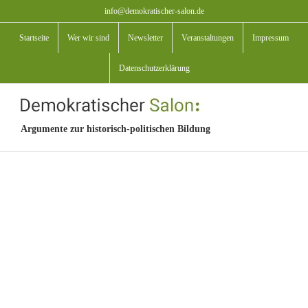
Zum
info@demokratischer-salon.de
Inhalt
Startseite
Wer wir sind
Newsletter
Veranstaltungen
Impressum
springen
Datenschutzerklärung
Argumente zur historisch-politischen Bildung
View
Larger
Image