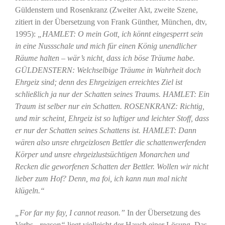
Güldenstern und Rosenkranz (Zweiter Akt, zweite Szene,
zitiert in der Übersetzung von Frank Günther, München, dtv,
1995):
„HAMLET: O mein Gott, ich könnt eingesperrt sein
in eine Nussschale und mich für einen König unendlicher
Räume halten – wär’s nicht, dass ich böse Träume habe.
GÜLDENSTERN: Welchselbige Träume in Wahrheit doch
Ehrgeiz sind; denn des Ehrgeizigen erreichtes Ziel ist
schließlich ja nur der Schatten seines Traums. HAMLET: Ein
Traum ist selber nur ein Schatten. ROSENKRANZ: Richtig,
und mir scheint, Ehrgeiz ist so luftiger und leichter Stoff, dass
er nur der Schatten seines Schattens ist. HAMLET: Dann
wären also unsre ehrgeizlosen Bettler die schattenwerfenden
Körper und unsre ehrgeizlustsüchtigen Monarchen und
Recken die geworfenen Schatten der Bettler. Wollen wir nicht
lieber zum Hof? Denn, ma foi, ich kann nun mal nicht
klügeln.“
„For far my fay, I cannot reason.”
In der Übersetzung des
Verbs
„reason“
liegt vielleicht der Hauch einer Lösung. Das