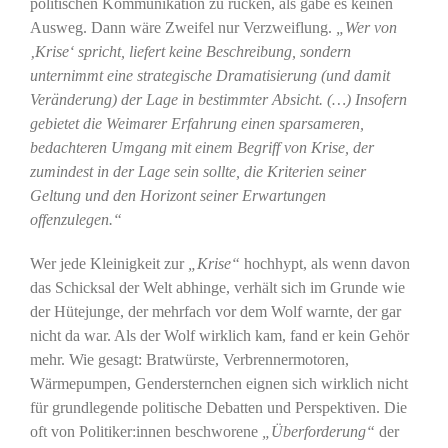
politischen Kommunikation zu rücken, als gäbe es keinen
Ausweg. Dann wäre Zweifel nur Verzweiflung.
„Wer von
‚Krise‘ spricht, liefert keine Beschreibung, sondern
unternimmt eine strategische Dramatisierung (und damit
Veränderung) der Lage in bestimmter Absicht. (…) Insofern
gebietet die Weimarer Erfahrung einen sparsameren,
bedachteren Umgang mit einem Begriff von Krise, der
zumindest in der Lage sein sollte, die Kriterien seiner
Geltung und den Horizont seiner Erwartungen
offenzulegen.“
Wer jede Kleinigkeit zur
„Krise“
hochhypt, als wenn davon
das Schicksal der Welt abhinge, verhält sich im Grunde wie
der Hütejunge, der mehrfach vor dem Wolf warnte, der gar
nicht da war. Als der Wolf wirklich kam, fand er kein Gehör
mehr. Wie gesagt: Bratwürste, Verbrennermotoren,
Wärmepumpen, Gendersternchen eignen sich wirklich nicht
für grundlegende politische Debatten und Perspektiven. Die
oft von Politiker:innen beschworene
„Überforderung“
der