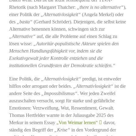
Rhetorik (nach Margaret Thatcher:
„there is no alternative“
),
einer Politik der
„Alternativlosigkeit“
(Angela Merkel) oder
des
„basta“
(Gerhard Schröder). Diejenigen, die selbst keine
Alternative benennen können, schwingen sich zur
„Alternative“
auf, die alle Probleme auf einen Schlag zu
lösen wisse:
„Autoritär-populistische Akteure spielen den
Menschen Handlungsfähigkeit vor, indem sie die
Exekutivgewalt jeder Kontrolle entziehen und die
institutionellen Grundfesten der Demokratie schleifen.“
Eine Politik, die
„Alternativlosigkeit“
predigt, ist entweder
hilflos oder arrogant oder beides.
„Alternativlosigkeit“
ist die
andere Seite des
„Impossibilismus“
. Wer jeden Zweifel
auszuschalten versucht, sorgt für starke und gefährliche
Emotionen: Verzweiflung, Wut, Ressentiment, Gewalt.
Thomas Hertfelder warnte in der Juliausgabe 2025 des
Merkur in seinem Essay
„Von Weimar lernen“
davor,
ständig den Begriff der
„Krise“
in den Vordergrund der