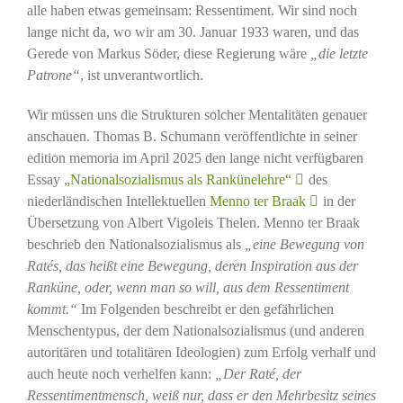
alle haben etwas gemeinsam: Ressentiment. Wir sind noch
lange nicht da, wo wir am 30. Januar 1933 waren, und das
Gerede von Markus Söder, diese Regierung wäre
„die letzte
Patrone“
, ist unverantwortlich.
Wir müssen uns die Strukturen solcher Mentalitäten genauer
anschauen. Thomas B. Schumann veröffentlichte in seiner
edition memoria im April 2025 den lange nicht verfügbaren
Essay
„Nationalsozialismus als Rankünelehre“
des
niederländischen Intellektuellen
Menno ter Braak
in der
Übersetzung von Albert Vigoleis Thelen. Menno ter Braak
beschrieb den Nationalsozialismus als
„eine Bewegung von
Ratés, das heißt eine Bewegung, deren Inspiration aus der
Ranküne, oder, wenn man so will, aus dem Ressentiment
kommt.“
Im Folgenden beschreibt er den gefährlichen
Menschentypus, der dem Nationalsozialismus (und anderen
autoritären und totalitären Ideologien) zum Erfolg verhalf und
auch heute noch verhelfen kann:
„Der Raté, der
Ressentimentmensch, weiß nur, dass er den Mehrbesitz seines