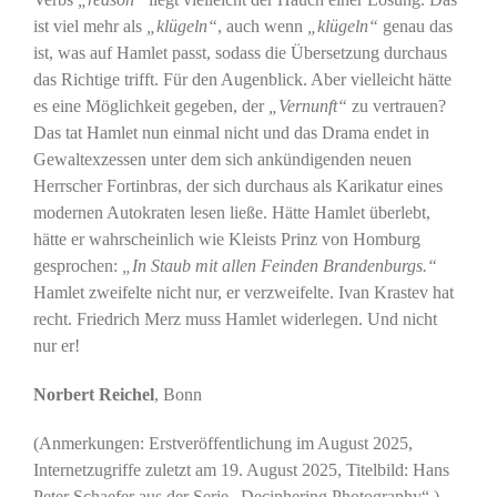
ist viel mehr als
„klügeln“
, auch wenn
„klügeln“
genau das
ist, was auf Hamlet passt, sodass die Übersetzung durchaus
das Richtige trifft. Für den Augenblick. Aber vielleicht hätte
es eine Möglichkeit gegeben, der
„Vernunft“
zu vertrauen?
Das tat Hamlet nun einmal nicht und das Drama endet in
Gewaltexzessen unter dem sich ankündigenden neuen
Herrscher Fortinbras, der sich durchaus als Karikatur eines
modernen Autokraten lesen ließe. Hätte Hamlet überlebt,
hätte er wahrscheinlich wie Kleists Prinz von Homburg
gesprochen:
„In Staub mit allen Feinden Brandenburgs.“
Hamlet zweifelte nicht nur, er verzweifelte. Ivan Krastev hat
recht. Friedrich Merz muss Hamlet widerlegen. Und nicht
nur er!
Norbert Reichel
, Bonn
(Anmerkungen: Erstveröffentlichung im August 2025,
Internetzugriffe zuletzt am 19. August 2025, Titelbild: Hans
Peter Schaefer aus der Serie „Deciphering Photography“.)