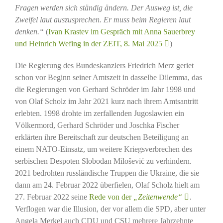
Fragen werden sich ständig ändern. Der Ausweg ist, die
Zweifel laut auszusprechen. Er muss beim Regieren laut
denken.“
(
Ivan Krastev im Gespräch mit Anna Sauerbrey
und Heinrich Wefing in der ZEIT, 8. Mai 2025
)
Die Regierung des Bundeskanzlers Friedrich Merz geriet
schon vor Beginn seiner Amtszeit in dasselbe Dilemma, das
die Regierungen von Gerhard Schröder im Jahr 1998 und
von Olaf Scholz im Jahr 2021 kurz nach ihrem Amtsantritt
erlebten. 1998 drohte im zerfallenden Jugoslawien ein
Völkermord, Gerhard Schröder und Joschka Fischer
erklärten ihre Bereitschaft zur deutschen Beteiligung an
einem NATO-Einsatz, um weitere Kriegsverbrechen des
serbischen Despoten Slobodan Milošević zu verhindern.
2021 bedrohten russländische Truppen die Ukraine, die sie
dann am 24. Februar 2022 überfielen, Olaf Scholz hielt am
27. Februar 2022 seine
Rede von der
„Zeitenwende“
.
Verflogen war die Illusion, der vor allem die SPD, aber unter
Angela Merkel auch CDU und CSU mehrere Jahrzehnte