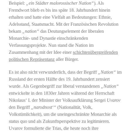
Beispiel:
„ein
Städter malorossischer Nation“
). Als
Fremdwort blieb es bis ins späte 18. Jahrhundert hinein
erhalten und hatte eine Vielfalt an Bedeutungen: Ethnie,
Adelsstand, Staatsmacht. Mit der Französischen Revolution
bekam
„
nation“
das Deutungselement der liberalen
Monarchie- und Dynastie einschränkenden
Verfassungsprojekte. Nun stand die Nation im
Zusammenhang mit der Idee einer
schichtenübergreifenden
politischen Repräsentanz
aller Bürger.
Es ist also nicht verwunderlich, dass der Begriff
„Nation“
im
Russland der ersten Hälfte des 19. Jahrhundert zensiert
wurde. Als Gegenbegriff zur liberal verstandenen
„Nation“
entwickelte in den 1830er Jahren während der Herrschaft
Nikolaus‘ I. der Minister der Volksaufklärung Sergei
Uvarov
den Begriff
„narodnost‘“
(Nationalität, Volk,
Volkstümlichkeit), um die uneingeschränkte Monarchie als
status quo und als Zukunftsperspektive zu legitimieren.
Uvarov formulierte die Trias, die heute noch ihre