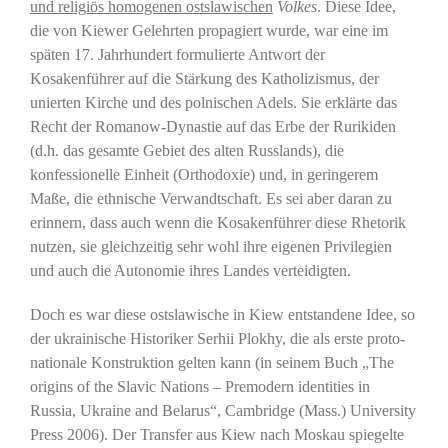
und religiös homogenen ostslawischen
Volkes
. Diese Idee,
die von Kiewer Gelehrten propagiert wurde, war eine im
späten 17. Jahrhundert formulierte Antwort der
Kosakenführer auf die Stärkung des Katholizismus, der
unierten Kirche und des polnischen Adels. Sie erklärte das
Recht der Romanow-Dynastie auf das Erbe der Rurikiden
(d.h. das gesamte Gebiet des alten Russlands), die
konfessionelle Einheit (Orthodoxie) und, in geringerem
Maße, die ethnische Verwandtschaft. Es sei aber daran zu
erinnern, dass auch wenn die Kosakenführer diese Rhetorik
nutzen, sie gleichzeitig sehr wohl ihre eigenen Privilegien
und auch die Autonomie ihres Landes verteidigten.
Doch es war diese ostslawische in Kiew entstandene Idee, so
der ukrainische Historiker Serhii Plokhy, die als erste proto-
nationale Konstruktion gelten kann (in seinem Buch „The
origins of the Slavic Nations – Premodern identities in
Russia, Ukraine and Belarus“, Cambridge (Mass.) University
Press 2006). Der Transfer aus Kiew nach Moskau spiegelte