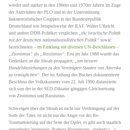
wieder und stärker in den 1960er und 1970er Jahren im Zuge
der Aktivitäten der PLO und in der Unterstützung
linksterroristischer Gruppen in der Bundesrepublik
Deutschland wie beispielsweise der RAF. Walter Ulbricht
und andere DDR-Politiker verglichen
„die israelische Politik
mit der deutschen nationalsozialistischen Politik“
sowie
bezeichneten –
im Einklang mit diversen UN-Beschlüssen
–
„Zionismus“
als
„Rassismus“.
Erst im Jahr 1988 wurde das
Gedenken an die Shoah propagiert,
„um bessere
Handelsbeziehungen zu den Vereinigten Staaten von Amerika
zu ermöglichen“
. Der im Anhang des Buches dokumentierte
Beschluss der Volkskammer vom 22. Juli 1990 distanzierte
sich von der in der SED-Diktatur gängigen Gleichsetzung
von Zionismus und Rassismus.
Schweigen über die Shoah ist nicht nur Verdrängung auf der
Seite der Täter, ist nicht nur die Angst vor der Re-
Traumatisierung auf der Seite der Opfer, es gibt auch staatlich
verordnetes Vergessen. Barbara Honigmann
„haderte (…)