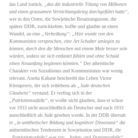
das Land zurück,
„das die industrielle Tötung von Millionen
und einen grausamen Vernichtungskrieg durchgeführt hatte“
,
wer in den Osten, die Sowjetische Besatzungszone, die
spätere DDR, zurückkehrte, hoffte und glaubte an einen
Wandel, an eine
„Verheißung“
:
„Hier wurde von den
Kommunisten versprochen, eine Art Schalter umlegen zu
können, durch den die Menschen mit einem Male besser sein
würden, sodass sie sich entlastet fühlen und ohne Schuld
einen Neuanfang beginnen könnten.“
Der atheistische
Charakter von Sozialismus und Kommunismus war wenig
relevant. Anetta Kahane beschreibt das Leben Victor
Klemperers, der sich zeitlebens als
„Jude deutschen
Glaubens“
verstand. Er verfing sich in der
„Patriotismusfalle“
, er wollte nicht glauben, dass er schon
vor 1933 nicht ausschließlich als Deutscher und nach 1933
ausschließlich als Jude gesehen wurde. In der DDR übersah
er
„in antithetischer Bildung und kognitiver Dissonanz“
die
antisemitischen Tendenzen in Sowjetunion und DDR, die
„Patriotismusfalle“
war zur:
„Juden- und Zionismusfalle“