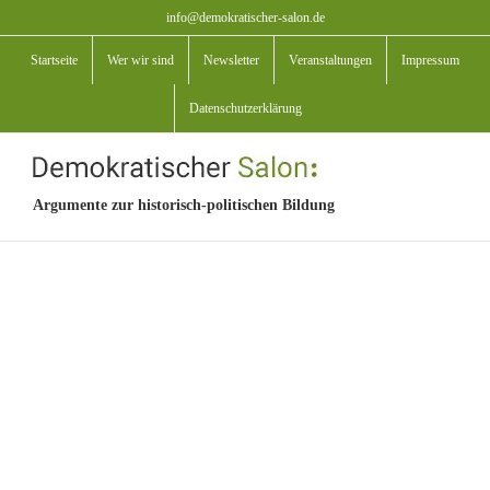
Zum
info@demokratischer-salon.de
Inhalt
Startseite
Wer wir sind
Newsletter
Veranstaltungen
Impressum
springen
Datenschutzerklärung
Argumente zur historisch-politischen Bildung
View
Larger
Image