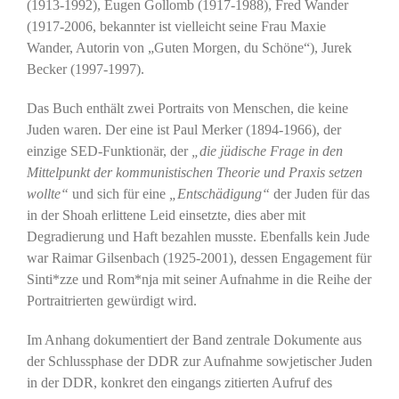
(1913-1992), Eugen Gollomb (1917-1988), Fred Wander
(1917-2006, bekannter ist vielleicht seine Frau Maxie
Wander, Autorin von „Guten Morgen, du Schöne“), Jurek
Becker (1997-1997).
Das Buch enthält zwei Portraits von Menschen, die keine
Juden waren. Der eine ist Paul Merker (1894-1966), der
einzige SED-Funktionär, der
„die jüdische Frage in den
Mittelpunkt der kommunistischen Theorie und Praxis setzen
wollte“
und sich für eine
„Entschädigung“
der Juden für das
in der Shoah erlittene Leid einsetzte, dies aber mit
Degradierung und Haft bezahlen musste. Ebenfalls kein Jude
war Raimar Gilsenbach (1925-2001), dessen Engagement für
Sinti*zze und Rom*nja mit seiner Aufnahme in die Reihe der
Portraitrierten gewürdigt wird.
Im Anhang dokumentiert der Band zentrale Dokumente aus
der Schlussphase der DDR zur Aufnahme sowjetischer Juden
in der DDR, konkret den eingangs zitierten Aufruf des