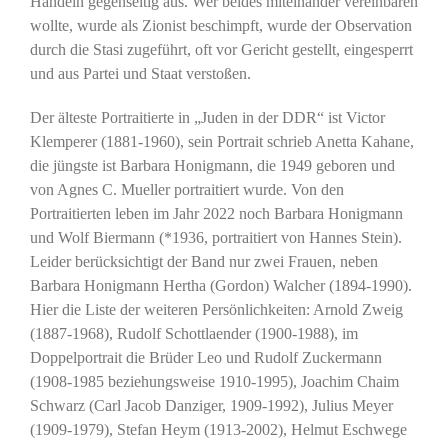
Handeln gegenseitig aus. Wer beides miteinander vereinbaren
wollte, wurde als Zionist beschimpft, wurde der Observation
durch die Stasi zugeführt, oft vor Gericht gestellt, eingesperrt
und aus Partei und Staat verstoßen.
Der älteste Portraitierte in „Juden in der DDR“ ist Victor
Klemperer (1881-1960), sein Portrait schrieb Anetta Kahane,
die jüngste ist Barbara Honigmann, die 1949 geboren und
von Agnes C. Mueller portraitiert wurde. Von den
Portraitierten leben im Jahr 2022 noch Barbara Honigmann
und Wolf Biermann (*1936, portraitiert von Hannes Stein).
Leider berücksichtigt der Band nur zwei Frauen, neben
Barbara Honigmann Hertha (Gordon) Walcher (1894-1990).
Hier die Liste der weiteren Persönlichkeiten: Arnold Zweig
(1887-1968), Rudolf Schottlaender (1900-1988), im
Doppelportrait die Brüder Leo und Rudolf Zuckermann
(1908-1985 beziehungsweise 1910-1995), Joachim Chaim
Schwarz (Carl Jacob Danziger, 1909-1992), Julius Meyer
(1909-1979), Stefan Heym (1913-2002), Helmut Eschwege