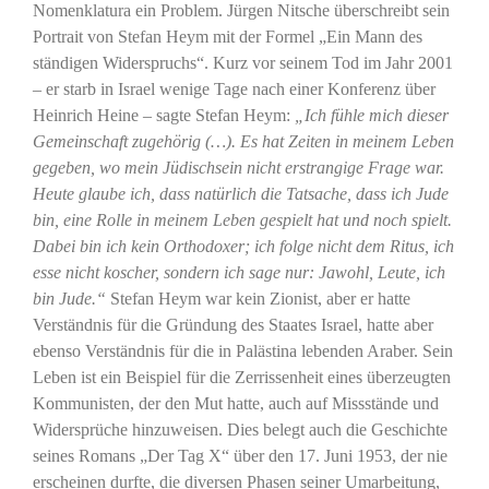
Nomenklatura ein Problem. Jürgen Nitsche überschreibt sein
Portrait von Stefan Heym mit der Formel „Ein Mann des
ständigen Widerspruchs“. Kurz vor seinem Tod im Jahr 2001
– er starb in Israel wenige Tage nach einer Konferenz über
Heinrich Heine – sagte Stefan Heym:
„Ich fühle mich dieser
Gemeinschaft zugehörig (…). Es hat Zeiten in meinem Leben
gegeben, wo mein Jüdischsein nicht erstrangige Frage war.
Heute glaube ich, dass natürlich die Tatsache, dass ich Jude
bin, eine Rolle in meinem Leben gespielt hat und noch spielt.
Dabei bin ich kein Orthodoxer; ich folge nicht dem Ritus, ich
esse nicht koscher, sondern ich sage nur: Jawohl, Leute, ich
bin Jude.“
Stefan Heym war kein Zionist, aber er hatte
Verständnis für die Gründung des Staates Israel, hatte aber
ebenso Verständnis für die in Palästina lebenden Araber. Sein
Leben ist ein Beispiel für die Zerrissenheit eines überzeugten
Kommunisten, der den Mut hatte, auch auf Missstände und
Widersprüche hinzuweisen. Dies belegt auch die Geschichte
seines Romans „Der Tag X“ über den 17. Juni 1953, der nie
erscheinen durfte, die diversen Phasen seiner Umarbeitung,