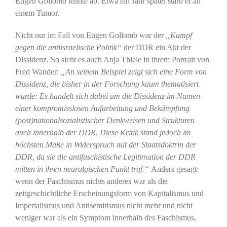
Eugen Gollomb lehnte ab. Etwa ein Jahr später starb er an
einem Tumor.
Nicht nur im Fall von Eugen Gollomb war der
„Kampf
gegen die antiisraelische Politik“
der DDR ein Akt der
Dissidenz. So sieht es auch Anja Thiele in ihrem Portrait von
Fred Wander:
„An seinem Beispiel zeigt sich eine Form von
Dissidenz, die bisher in der Forschung kaum thematisiert
wurde: Es handelt sich dabei um die Dissidenz im Namen
einer kompromisslosen Aufarbeitung und Bekämpfung
(post)nationalsozialistischer Denkweisen und Strukturen
auch innerhalb der DDR. Diese Kritik stand jedoch im
höchsten Maße in Widerspruch mit der Staatsdoktrin der
DDR, da sie die antifaschistische Legitimation der DDR
mitten in ihren neuralgischen Punkt traf.“
Anders gesagt:
wenn der Faschismus nichts anderes war als die
zeitgeschichtliche Erscheinungsform von Kapitalismus und
Imperialismus und Antisemitismus nicht mehr und nicht
weniger war als ein Symptom innerhalb des Faschismus,