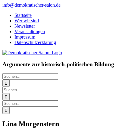
Zum
info@demokratischer-salon.de
Inhalt
Startseite
springen
Wer wir sind
Newsletter
Veranstaltungen
Impressum
Datenschutzerklärung
Argumente zur historisch-politischen Bildung
Suche
nach:
Suche
nach:
Suche
nach:
Lina Morgenstern