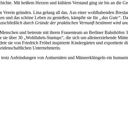
chichte. Mit heißem Herzen und kühlem Verstand ging sie bis an die G
n Verein gründen. Lina gelang all das. Aus einer wohlhabenden Bresla
gen und das schöne Leben zu genießen, kämpfte sie für
„das Gute“
. Da
 ausschließlich durch Gründe der praktischen Vernunft bestimmt wird u
e Menschen und betreute mit ihrem Frauenteam an Berliner Bahnhöfen
 sie über 30 „Wohlfahrts-Startups“, die sich um alleinerziehende Mütte
te sie von Friedrich Fröbel inspirierte Kindergärten und exportierte d
leidenschaftlichen Unternehmerin.
t, trotz Anfeindungen von Antisemiten und Männerklüngeln ein humanis