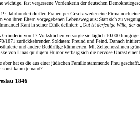
ne wichtige, fast vergessene Vordenkerin der deutschen Demokratieges
 19. Jahrhundert durften Frauen per Gesetz weder eine Firma noch eine
m von ihren Eltern vorgegebenen Lebensweg aus: Statt sich zu vergnü
 Immanuel Kant in seiner Ethik definiert:
„Gut ist derjenige Wille, der
s Gründerin von 17 Volksküchen versorgte sie täglich 10.000 hungrig
70/1871 zurückkehrenden Soldaten: Freund und Feind. Danach initiierte
ostituierte und andere Bedürftige kümmerten. Mit Zeitgenossinnen gründe
ske von Linas quirligem Humor verbarg sich die nervöse Unrast einer 
e aber hat es die aus einer jüdischen Familie stammende Frau geschaff
e sonst kaum jemand?
eslau 1846