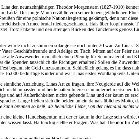
te Lina den neunzehnjährigen Theodor Morgenstern (1827-1910) kennen
n Łódź. Der junge Mann erzählte von seiner lebensgefährlichen Flucht
reußen für eine polnische Nationalregierung gekämpft, denn nur diese 
terreichischen Armee brutal niedergeschlagen. Hals über Kopf musste 
nzte! Trotz Etikette und den strengen Blicken des Tanzlehrers genoss
Vater würde nicht zustimmen solange sie noch unter 20 war. Zu Linas 18.
der Vater Geschäftsfreunde und Adelige zu Tisch. Mitten auf der Feier ri
t sie alle Anwesenden monatlich einen Pfennig für Schulmaterial und K
ass die Spenden tatsächlich die Richtigen erhalten? Sollen die Zuwendu
st begann sie Geld einzusammeln. Schließlich gelang es ihr, dass nah
ützte 16.000 bedürftige Kinder und war Linas erstes Wohltätigkeits-Unt
e sinnliche Anziehung. Linas Art zu fragen, ihre Neugierde auf die Welt
h nicht anpassten und beide hatten Interesse an unternehmerischen Ide
ge und auf Äußerlichkeiten nichts gebende Lina und der kaum zu erschü
sprache. Lange hielten sich die beiden an ein damals übliches Motto, d
e kann brennen so heiß, als heimliche Liebe, von der niemand nichts w
ur eine kleine Handelsagentur, mit der er kaum in der Lage sein würde, 
ter wissen lässt. Hartnäckig stellte er Fragen: Was hat Theodor für Ziel
bis der Vater unwillig einer Hochzeit zustimmte.