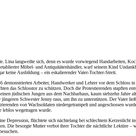
hule. Lina langweilte sich, denn es wurde vorwiegend Handarbeiten, Koc
lau etablierter Möbel- und Antiquitätenhändler, warf seinem Kind Undank
ar keine Ausbildung – ein eskalierender Vater-Tochter-Streit.
846 demonstrierten Arbeiter, Handwerker und Lehrer vor dem Schloss i
ten das Schlosstor zu schützen. Doch die Protestierenden stapften ents
n einen jüdischen Jungen aus dem Nachbarhaus, kaum siebzehn Jahre alt
re jüngeren Schwester Jenny raus, um ihn zu unterstützen. Der Vater lie
ierenden von Wachsoldaten niedergetrampelt und angeschossen wurden
e leblos wegetragen wurde.
 eine Depression, flüchtete sich nächtelang bei schlechtem Kerzenlicht
n. Die besorgte Mutter verbot ihrer Tochter die nächtliche Lektüre – 
 besuchen.