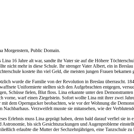
na Morgenstern, Public Domain.
s Lina 16 Jahre alt war, sandte ihr Vater sie auf die Höhere Töchtersc
llte nicht mehr in diese Schule. Ihr strenger Vater Albert, ein in Bres
chterschule kostete ihn viel Geld, die meisten jungen Frauen bekamen g
ötzlich wurde die Familie von der Revolution in Breslau überrascht. 1
waffnete Uniformierte stellten sich den Aufgebrachten entgegen, versuch
ogen, Schüsse fielen, Blut floss. Lina erkannte unter den Demonstrante
ch vorne, warf einen Ziegelstein. Sofort wollte Lina mit ihrer zwei Jah
r mit dem Operngucker beobachten, wie vor der Wohnung die Demonstr
m Nachbarhaus. Verzweifelt musste sie mitansehen, wie der Verblutend
eses Erlebnis muss Lina geprägt haben, denn bald darauf verfiel sie in
d Astronomie, bis sich Gesichtszuckungen und Augenprobleme einstellte
hließlich erlaubte die Mutter der Sechzehnjährigen, eine Tanzschule zu