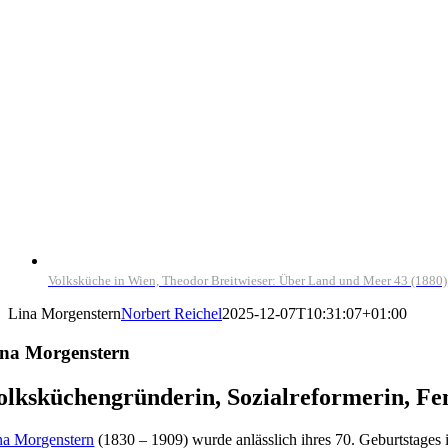
Volksküche in Wien, Theodor Breitwieser: Über Land und Meer 43 (188
Lina Morgenstern
Norbert Reichel
2025-12-07T10:31:07+01:00
ina Morgenstern
olksküchengründerin, Sozialreformerin, Fem
na Morgenstern
(1830 – 1909) wurde anlässlich ihres 70. Geburtstages 