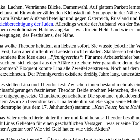
lka. Lachen. Verträumte Blicke. Damenwahl. Auf glattem Parkett lern
eitausend Einwohner zählenden Kleinstadt mit Synagoge in der Nähe vo
ch am Krakauer Aufstand beteiligt und gegen Österreich, Russland und P
eichberechtigung der Juden
. Allerdings wurde der Aufstand von der ös
inem revolutionären Habitus angetan – was für ein Held. Und wie er ta
wegungen, des Festhaltens, der Nähe.
na wollte Theodor heiraten, am liebsten sofort. Sie wusste jedoch: Ihr 
n Fest, Lina aber durfte ihren Liebsten nicht einladen. Stattdessen bat 
sentierte ihre Idee eines
„Pfennigvereins“
: Für arme Arbeiterkinder ba
rsuchten, sich elegant aus der Affäre zu ziehen: Wer garantiere denn, d
kommen? Eloquent konnte Lina alle Zweifel zerstreuen. Noch auf dem Fe
terzeichneten. Der Pfennigverein existierte dreißig Jahre lang, unterst
des stellten Lina und Theodor fest: Zwischen ihnen bestand mehr als ein
hlussfolgerungen faszinierten Theodor. Beide mochten Menschen, die sic
er entgegengesetzte Charaktereigenschaften: Die spontane, quicklebendi
inem Zwirn zu beeindrucken. Lina lernte ihm zuliebe sogar seine Mutter
ederstrophe (aus dem 17. Jahrhundert) stammt:
„Kein Feuer, keine Kohl
nas Vater recherchierte hinter ihr her und fand heraus: Theodor besaß n
elt Linas Geliebten für einen geschäftlichen Versager – was er seine Toch
iner Agentur vor? Wie viel Geld hat er, wie viele Aktien?
ie Aktien der Liebe!“
– Über sieben Jahre lang trafen sich die beiden, 