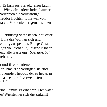
. Er kam aus Sieradz, einer kaum
. Wie viele andere Juden hatte er
versprach die vollständige
Theodor flüchten. Lina war von
 Lina die Momente der gemeinsamen
 Geburtstag veranstaltete der Vater
ss Lina das Wort an sich und
leidung zu spenden. Einige Gäste
ngen vielleicht nur jüdische Kinder
ezu alle Gäste ein
„Spendenabo“
ernehmen.
 und ihre pointierten
en. Natürlich verfügten sie auch
tternde Theodor, der es liebte, in
as aus einer oft verwendeten
eiß!“
eine Familie zu ernähren. Der Vater
e? Wie stellt er sich die Zukunft