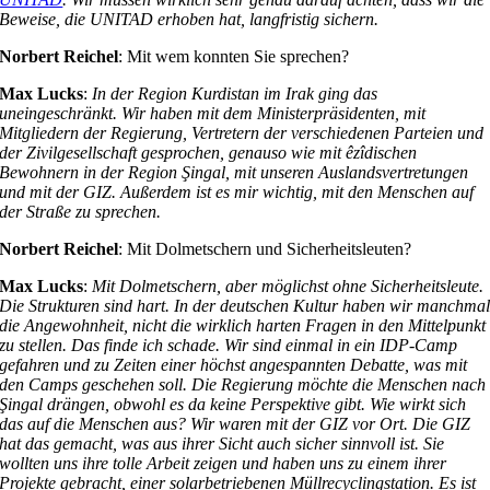
Beweise, die UNITAD erhoben hat, langfristig sichern.
Norbert Reichel
: Mit wem konnten Sie sprechen?
Max Lucks
:
In der Region Kurdistan im Irak ging das
uneingeschränkt. Wir haben mit dem Ministerpräsidenten, mit
Mitgliedern der Regierung, Vertretern der verschiedenen Parteien und
der Zivilgesellschaft gesprochen, genauso wie mit êzîdischen
Bewohnern in der Region Şingal, mit unseren Auslandsvertretungen
und mit der GIZ. Außerdem ist es mir wichtig, mit den Menschen auf
der Straße zu sprechen.
Norbert Reichel
: Mit Dolmetschern und Sicherheitsleuten?
Max Lucks
:
Mit Dolmetschern, aber möglichst ohne Sicherheitsleute.
Die Strukturen sind hart. In der deutschen Kultur haben wir manchma
die Angewohnheit, nicht die wirklich harten Fragen in den Mittelpunkt
zu stellen. Das finde ich schade. Wir sind einmal in ein IDP-Camp
gefahren und zu Zeiten einer höchst angespannten Debatte, was mit
den Camps geschehen soll. Die Regierung möchte die Menschen nach
Şingal drängen, obwohl es da keine Perspektive gibt. Wie wirkt sich
das auf die Menschen aus? Wir waren mit der GIZ vor Ort. Die GIZ
hat das gemacht, was aus ihrer Sicht auch sicher sinnvoll ist. Sie
wollten uns ihre tolle Arbeit zeigen und haben uns zu einem ihrer
Projekte gebracht, einer solarbetriebenen Müllrecyclingstation. Es ist