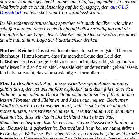
und vom Iran aus geschieht, immer noch hilflos gegenüber. In meinem
Wahlkreis gab es einen Anschlag auf die Synagoge, der
laut OLG
Düsseldorf
nachweislich vom Iran veranlasst wurde.
Im Menschenrechtsausschuss sprechen wir auch darüber, wie wir er
schaffen können, dass Israels Recht auf Selbstverteidigung und die
Empathie für die Opfer des 7. Oktober nicht kleiner werden, wenn wir
an die humanitäre Lage der Palästinenser denken.
Norbert Reichel
: Das ist vielleicht eines der schwierigsten Themen
überhaupt. Hinzu kommt, dass für manche Leute das Leid der
Palästinenser das einzige Leid zu sein scheint, das zählt, sie geradezu
auf dieses Leid so fixiert sind, dass sie kein anderes mehr gelten lassen.
Ich habe versucht, das sehr vorsichtig zu formulieren.
Max Lucks
:
Absolut. Auch dieser israelbezogene Antisemitismus
gehört dazu, der bei uns maßlos explodiert und dazu führt, dass sich
Jüdinnen und Juden in Deutschland nicht mehr sicher fühlen. In den
letzten Monaten sind Jüdinnen und Juden aus meinem Bochumer
Wahlkreis nach Israel ausgewandert, weil sie sich hier nicht mehr
sicher fühlten. Das ist eine Schande für Deutschland. Es macht mich
fassungslos, dass wir das in Deutschland nicht als zentrale
Menschenrechtsfrage diskutieren. Das ist eine klassische Situation, in
der Deutschland gefordert ist. Deutschland ist in keiner humanitären
Krise dieser Welt leise. Wir sehen die Krisen im Sudan, die wohl größt