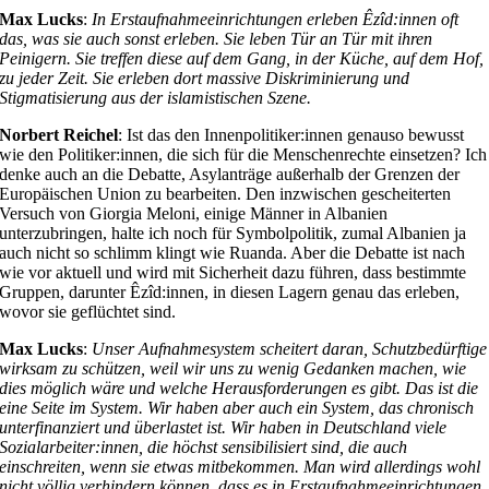
Max Lucks
:
In Erstaufnahmeeinrichtungen erleben Êzîd:innen oft
das, was sie auch sonst erleben. Sie leben Tür an Tür mit ihren
Peinigern. Sie treffen diese auf dem Gang, in der Küche, auf dem Hof,
zu jeder Zeit. Sie erleben dort massive Diskriminierung und
Stigmatisierung aus der islamistischen Szene.
Norbert Reichel
: Ist das den Innenpolitiker:innen genauso bewusst
wie den Politiker:innen, die sich für die Menschenrechte einsetzen? Ich
denke auch an die Debatte, Asylanträge außerhalb der Grenzen der
Europäischen Union zu bearbeiten. Den inzwischen gescheiterten
Versuch von Giorgia Meloni, einige Männer in Albanien
unterzubringen, halte ich noch für Symbolpolitik, zumal Albanien ja
auch nicht so schlimm klingt wie Ruanda. Aber die Debatte ist nach
wie vor aktuell und wird mit Sicherheit dazu führen, dass bestimmte
Gruppen, darunter Êzîd:innen, in diesen Lagern genau das erleben,
wovor sie geflüchtet sind.
Max Lucks
:
Unser Aufnahmesystem scheitert daran, Schutzbedürftige
wirksam zu schützen, weil wir uns zu wenig Gedanken machen, wie
dies möglich wäre und welche Herausforderungen es gibt. Das ist die
eine Seite im System. Wir haben aber auch ein System, das chronisch
unterfinanziert und überlastet ist. Wir haben in Deutschland viele
Sozialarbeiter:innen, die höchst sensibilisiert sind, die auch
einschreiten, wenn sie etwas mitbekommen. Man wird allerdings wohl
nicht völlig verhindern können, dass es in Erstaufnahmeeinrichtungen