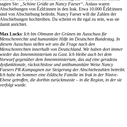
sagten Sie:
„Schöne Grüße an Nancy Faeser“
. Anlass waren
Abschiebungen von Êzîd:innen in den Irak. Etwa 10.000 Êzîd:innen
sind von Abschiebung bedroht. Nancy Faeser will die Zahlen der
Abschiebungen hochtreiben. Da scheint es ihr egal zu sein, was sie
damit anrichtet.
Max Lucks
:
Ich bin Obmann der Grünen im Ausschuss für
Menschenrechte und humanitäre Hilfe im Deutschen Bundestag. In
diesem Ausschuss stellen wir uns die Frage nach den
Menschenrechten innerhalb von Deutschland. Wir haben dort immer
wieder das Innenministerium zu Gast. Ich bleibe auch bei dem
Vorwurf gegenüber dem Innenministerium, das auf eine geradezu
dysfunktionale, rücksichtslose und antihumanitäre Weise Nancy
Faesers PR-Kampagnen zur Steigerung der Abschiebezahlen betreibt.
Ich habe im Sommer eine êzîdische Familie im Irak in der Ninive-
Ebene getroffen, die dorthin zurückmusste – in die Region, in der sie
verfolgt wurde.