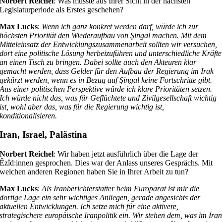
Norbert Reichel
: Was müsste aus Ihrer Sicht in der nächsten
Legislaturperiode als Erstes geschehen?
Max Lucks
:
Wenn ich ganz konkret werden darf, würde ich zur
höchsten Priorität den Wiederaufbau von Şingal machen. Mit dem
Mitteleinsatz der Entwicklungszusammenarbeit sollten wir versuchen,
dort eine politische Lösung herbeizuführen und unterschiedliche Kräfte
an einen Tisch zu bringen. Dabei sollte auch den Akteuren klar
gemacht werden, dass Gelder für den Aufbau der Regierung im Irak
gekürzt werden, wenn es in Bezug auf Şingal keine Fortschritte gibt.
Aus einer politischen Perspektive würde ich klare Prioritäten setzen.
Ich würde nicht das, was für Geflüchtete und Zivilgesellschaft wichtig
ist, wohl aber das, was für die Regierung wichtig ist,
konditionalisieren.
Iran, Israel, Palästina
Norbert Reichel
: Wir haben jetzt ausführlich über die Lage der
Êzîd:innen gesprochen. Dies war der Anlass unseres Gesprächs. Mit
welchen anderen Regionen haben Sie in Ihrer Arbeit zu tun?
Max Lucks
:
Als Iranberichterstatter beim Europarat ist mir die
dortige Lage ein sehr wichtiges Anliegen, gerade angesichts der
aktuellen Entwicklungen. Ich setze mich für eine aktivere,
strategischere europäische Iranpolitik ein. Wir stehen dem, was im Ira