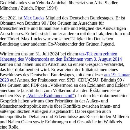
Gedichtbandes von Yehuda Amichai, übersetzt von Alisa Stadler,
München / Zürich, Piper, 1994)
Seit 2021 ist
Max Lucks
Mitglied des Deutschen Bundestages. Er ist
Obmann von Bündnis 90 / Die Grünen im Ausschuss für
Menschenrechte und humanitäre Hilfe und Mitglied des Auswärtigen
Ausschusses. Er befasst sich unter anderem mit dem Irak, dem Iran un
der Türkei. Max Lucks war vor seiner Tätigkeit im Deutschen
Bundestag unter anderem Co-Vorsitzender der Grünen Jugend.
Wir lernten uns am 31. Juli 2024 bei einem
taz-Tak zum zehnten
Jahrestag des Völkermords an den Êzîd:innen vom 3. August 2014
kennen und haben uns im Anschluss zu einem Gespräch verabredet,
das hier dokumentiert wird. Er war einer der Initiator:innen eines
Beschlusses des Deutschen Bundestages, mit dem dieser
am 19. Januar
2023
auf Antrag der Fraktionen von SPD, CDU/CSU, Bündnis 90 /
Die Grünen und FDP den „Völkermord an den Êzidinnen und Êzîden“
anerkannte (ausführlich zum Völkermord an den Êzîd:innen siehe
meinen Essay
„Weil sie Êzîd:innen sind“
). In dem hier dokumentierten
Gespräch haben wir uns über Prioritäten in der Außen- und
Menschenrechtspolitik sowie über Konflikte zwischen innen- und
außenpolitischen Anliegen ausgetauscht. Dabei spielten auch
innenpolitische Debatten und Erkenntnisse aus Reisen in den Mittleren
und Nahen Osten sowie Erfahrungen und Gespräche im Wahlkreis
eine Rolle.