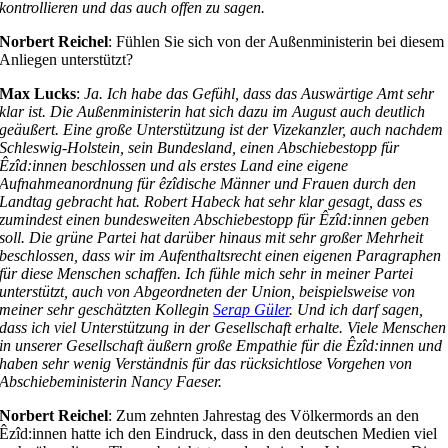
kontrollieren und das auch offen zu sagen.
Norbert Reichel
: Fühlen Sie sich von der Außenministerin bei diesem
Anliegen unterstützt?
Max Lucks
:
Ja. Ich habe das Gefühl, dass das Auswärtige Amt sehr
klar ist. Die Außenministerin hat sich dazu im August auch deutlich
geäußert. Eine große Unterstützung ist der Vizekanzler, auch nachdem
Schleswig-Holstein, sein Bundesland, einen Abschiebestopp für
Êzîd:innen beschlossen und als erstes Land eine eigene
Aufnahmeanordnung für êzîdische Männer und Frauen durch den
Landtag gebracht hat. Robert Habeck hat sehr klar gesagt, dass es
zumindest einen bundesweiten Abschiebestopp für Êzîd:innen geben
soll. Die grüne Partei hat darüber hinaus mit sehr großer Mehrheit
beschlossen, dass wir im Aufenthaltsrecht einen eigenen Paragraphen
für diese Menschen schaffen. Ich fühle mich sehr in meiner Partei
unterstützt, auch von Abgeordneten der Union, beispielsweise von
meiner sehr geschätzten Kollegin
Serap Güler
. Und ich darf sagen,
dass ich viel Unterstützung in der Gesellschaft erhalte. Viele Menschen
in unserer Gesellschaft äußern große Empathie für die Êzîd:innen und
haben sehr wenig Verständnis für das rücksichtlose Vorgehen von
Abschiebeministerin Nancy Faeser.
Norbert Reichel
: Zum zehnten Jahrestag des Völkermords an den
Êzîd:innen hatte ich den Eindruck, dass in den deutschen Medien viel