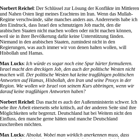
Norbert Reichel
: Der Schlüssel zur Lösung der Konflikte im Mittlere
und Nahen Osten liegt meines Erachtens im Iran. Wenn das Mullah-
Regime verschwände, sähe manches anders aus. Andererseits habe ich
den Eindruck, dass Israel den schmutzigen Job macht, den die
arabischen Staaten nicht machen wollen oder nicht machen können,
weil sie in ihrer Bevölkerung dafür keine Unterstützung fänden.
Niemand in den arabischen Staaten, zumindest nicht in den
Regierungen, was auch immer wir von denen halten wollen, will
Hisbollah und Hamas.
Max Lucks
:
Ich würde es sogar noch eine Spur härter formulieren.
Israel macht den dreckigen Job, den auch der politische Westen nicht
machen will. Der politische Westen hat keine tragfähigen politischen
Antworten auf Hamas, Hisbollah, den Iran und seine Proxys in der
Region. Wie wollen wir Israel von seinem Kurs abbringen, wenn wir
darauf keine tragfähigen Antworten haben?
Norbert Reichel
: Das macht es auch der Außenministerin schwer. Ich
sehe ihre Arbeit einerseits sehr kritisch, auf der anderen Seite sind ihre
Möglichkeiten sehr begrenzt. Deutschland hat bei Weitem nicht den
Einfluss, den manche gerne hätten und manche Deutschland
zuschreiben möchten.
Max Lucks
:
Absolut. Wobei man wirklich anerkennen muss, dass