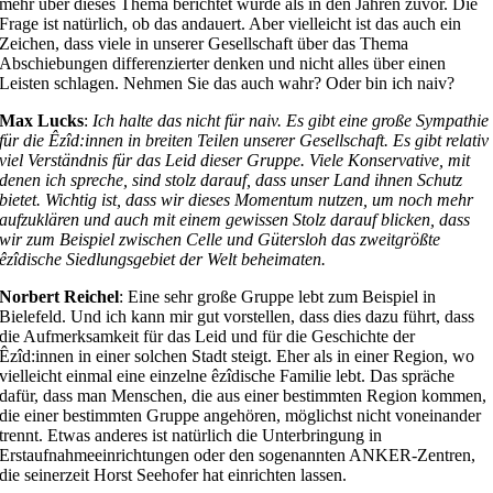
mehr über dieses Thema berichtet wurde als in den Jahren zuvor. Die
Frage ist natürlich, ob das andauert. Aber vielleicht ist das auch ein
Zeichen, dass viele in unserer Gesellschaft über das Thema
Abschiebungen differenzierter denken und nicht alles über einen
Leisten schlagen. Nehmen Sie das auch wahr? Oder bin ich naiv?
Max Lucks
:
Ich halte das nicht für naiv. Es gibt eine große Sympathie
für die Êzîd:innen in breiten Teilen unserer Gesellschaft. Es gibt relativ
viel Verständnis für das Leid dieser Gruppe. Viele Konservative, mit
denen ich spreche, sind stolz darauf, dass unser Land ihnen Schutz
bietet. Wichtig ist, dass wir dieses Momentum nutzen, um noch mehr
aufzuklären und auch mit einem gewissen Stolz darauf blicken, dass
wir zum Beispiel zwischen Celle und Gütersloh das zweitgrößte
êzîdische Siedlungsgebiet der Welt beheimaten.
Norbert Reichel
: Eine sehr große Gruppe lebt zum Beispiel in
Bielefeld. Und ich kann mir gut vorstellen, dass dies dazu führt, dass
die Aufmerksamkeit für das Leid und für die Geschichte der
Êzîd:innen in einer solchen Stadt steigt. Eher als in einer Region, wo
vielleicht einmal eine einzelne êzîdische Familie lebt. Das spräche
dafür, dass man Menschen, die aus einer bestimmten Region kommen,
die einer bestimmten Gruppe angehören, möglichst nicht voneinander
trennt. Etwas anderes ist natürlich die Unterbringung in
Erstaufnahmeeinrichtungen oder den sogenannten ANKER-Zentren,
die seinerzeit Horst Seehofer hat einrichten lassen.