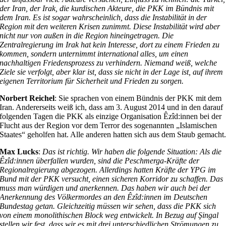
der Iran, der Irak, die kurdischen Akteure, die PKK im Bündnis mit
dem Iran. Es ist sogar wahrscheinlich, dass die Instabilität in der
Region mit den weiteren Krisen zunimmt. Diese Instabilität wird aber
nicht nur von außen in die Region hineingetragen. Die
Zentralregierung im Irak hat kein Interesse, dort zu einem Frieden zu
kommen, sondern unternimmt international alles, um einen
nachhaltigen Friedensprozess zu verhindern. Niemand weiß, welche
Ziele sie verfolgt, aber klar ist, dass sie nicht in der Lage ist, auf ihrem
eigenen Territorium für Sicherheit und Frieden zu sorgen.
Norbert Reichel
: Sie sprachen von einem Bündnis der PKK mit dem
Iran. Andererseits weiß ich, dass am 3. August 2014 und in den darauf
folgenden Tagen die PKK als einzige Organisation Êzîd:innen bei der
Flucht aus der Region vor dem Terror des sogenannten „Islamischen
Staates“ geholfen hat. Alle anderen hatten sich aus dem Staub gemacht
Max Lucks
:
Das ist richtig. Wir haben die folgende Situation: Als die
Êzîd:innen überfallen wurden, sind die Peschmerga-Kräfte der
Regionalregierung abgezogen. Allerdings hatten Kräfte der YPG im
Bund mit der PKK versucht, einen sicheren Korridor zu schaffen. Das
muss man würdigen und anerkennen. Das haben wir auch bei der
Anerkennung des Völkermordes an den Êzîd:innen im Deutschen
Bundestag getan. Gleichzeitig müssen wir sehen, dass die PKK sich
von einem monolithischen Block weg entwickelt. In Bezug auf Şingal
stellen wir fest, dass wir es mit drei unterschiedlichen Strömungen zu