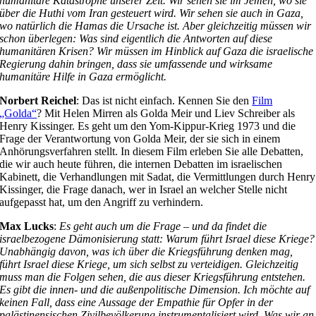
humanitäre Katastrophe unserer Zeit. Wir sehen sie im Jemen, wo sie
über die Huthi vom Iran gesteuert wird. Wir sehen sie auch in Gaza,
wo natürlich die Hamas die Ursache ist. Aber gleichzeitig müssen wir
schon überlegen: Was sind eigentlich die Antworten auf diese
humanitären Krisen? Wir müssen im Hinblick auf Gaza die israelische
Regierung dahin bringen, dass sie umfassende und wirksame
humanitäre Hilfe in Gaza ermöglicht.
Norbert Reichel
: Das ist nicht einfach. Kennen Sie den
Film
„Golda“
? Mit Helen Mirren als Golda Meir und Liev Schreiber als
Henry Kissinger. Es geht um den Yom-Kippur-Krieg 1973 und die
Frage der Verantwortung von Golda Meir, der sie sich in einem
Anhörungsverfahren stellt. In diesem Film erleben Sie alle Debatten,
die wir auch heute führen, die internen Debatten im israelischen
Kabinett, die Verhandlungen mit Sadat, die Vermittlungen durch Henry
Kissinger, die Frage danach, wer in Israel an welcher Stelle nicht
aufgepasst hat, um den Angriff zu verhindern.
Max Lucks
:
Es geht auch um die Frage – und da findet die
israelbezogene Dämonisierung statt: Warum führt Israel diese Kriege?
Unabhängig davon, was ich über die Kriegsführung denken mag,
führt Israel diese Kriege, um sich selbst zu verteidigen. Gleichzeitig
muss man die Folgen sehen, die aus dieser Kriegsführung entstehen.
Es gibt die innen- und die außenpolitische Dimension. Ich möchte auf
keinen Fall, dass eine Aussage der Empathie für Opfer in der
palästinensischen Zivilbevölkerung instrumentalisiert wird. Was wir an