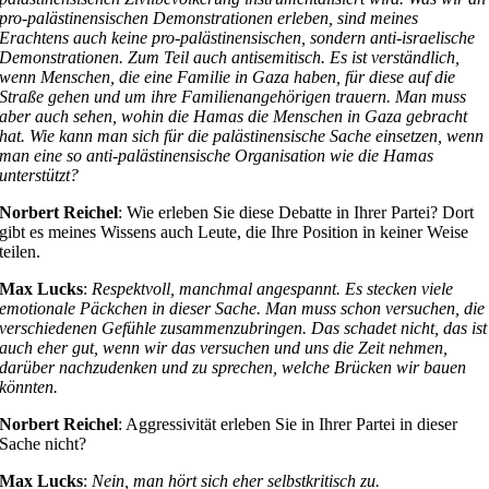
pro-palästinensischen Demonstrationen erleben, sind meines
Erachtens auch keine pro-palästinensischen, sondern anti-israelische
Demonstrationen. Zum Teil auch antisemitisch. Es ist verständlich,
wenn Menschen, die eine Familie in Gaza haben, für diese auf die
Straße gehen und um ihre Familienangehörigen trauern. Man muss
aber auch sehen, wohin die Hamas die Menschen in Gaza gebracht
hat. Wie kann man sich für die palästinensische Sache einsetzen, wenn
man eine so anti-palästinensische Organisation wie die Hamas
unterstützt?
Norbert Reichel
: Wie erleben Sie diese Debatte in Ihrer Partei? Dort
gibt es meines Wissens auch Leute, die Ihre Position in keiner Weise
teilen.
Max Lucks
:
Respektvoll, manchmal angespannt. Es stecken viele
emotionale Päckchen in dieser Sache. Man muss schon versuchen, die
verschiedenen Gefühle zusammenzubringen. Das schadet nicht, das ist
auch eher gut, wenn wir das versuchen und uns die Zeit nehmen,
darüber nachzudenken und zu sprechen, welche Brücken wir bauen
könnten.
Norbert Reichel
: Aggressivität erleben Sie in Ihrer Partei in dieser
Sache nicht?
Max Lucks
:
Nein, man hört sich eher selbstkritisch zu.