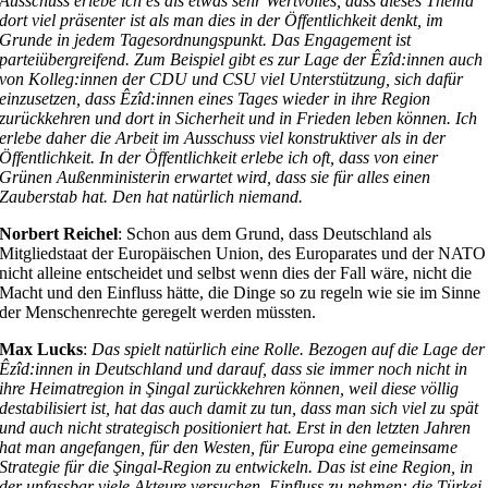
Ausschuss erlebe ich es als etwas sehr Wertvolles, dass dieses Thema
dort viel präsenter ist als man dies in der Öffentlichkeit denkt, im
Grunde in jedem Tagesordnungspunkt. Das Engagement ist
parteiübergreifend. Zum Beispiel gibt es zur Lage der Êzîd:innen auch
von Kolleg:innen der CDU und CSU viel Unterstützung, sich dafür
einzusetzen, dass Êzîd:innen eines Tages wieder in ihre Region
zurückkehren und dort in Sicherheit und in Frieden leben können. Ich
erlebe daher die Arbeit im Ausschuss viel konstruktiver als in der
Öffentlichkeit. In der Öffentlichkeit erlebe ich oft, dass von einer
Grünen Außenministerin erwartet wird, dass sie für alles einen
Zauberstab hat. Den hat natürlich niemand.
Norbert Reichel
: Schon aus dem Grund, dass Deutschland als
Mitgliedstaat der Europäischen Union, des Europarates und der NATO
nicht alleine entscheidet und selbst wenn dies der Fall wäre, nicht die
Macht und den Einfluss hätte, die Dinge so zu regeln wie sie im Sinne
der Menschenrechte geregelt werden müssten.
Max Lucks
:
Das spielt natürlich eine Rolle. Bezogen auf die Lage der
Êzîd:innen in Deutschland und darauf, dass sie immer noch nicht in
ihre Heimatregion in Şingal zurückkehren können, weil diese völlig
destabilisiert ist, hat das auch damit zu tun, dass man sich viel zu spät
und auch nicht strategisch positioniert hat. Erst in den letzten Jahren
hat man angefangen, für den Westen, für Europa eine gemeinsame
Strategie für die Şingal-Region zu entwickeln. Das ist eine Region, in
der unfassbar viele Akteure versuchen, Einfluss zu nehmen: die Türkei,