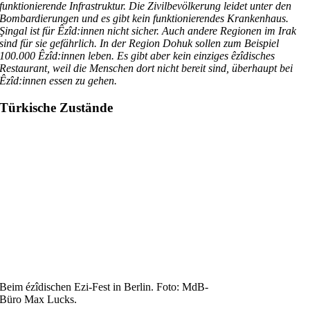
funktionierende Infrastruktur. Die Zivilbevölkerung leidet unter den
Bombardierungen und es gibt kein funktionierendes Krankenhaus.
Şingal ist für Êzîd:innen nicht sicher. Auch andere Regionen im Irak
sind für sie gefährlich. In der Region Dohuk sollen zum Beispiel
100.000 Êzîd:innen leben. Es gibt aber kein einziges êzîdisches
Restaurant, weil die Menschen dort nicht bereit sind, überhaupt bei
Êzîd:innen essen zu gehen.
Türkische Zustände
Beim ézîdischen Ezi-Fest in Berlin. Foto: MdB-
Büro Max Lucks.