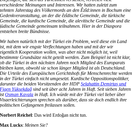
verschiedene Meinungen und Interessen. Wir hatten zuletzt zum
zehnten Jahrestag des Völkermords an den Êzîd:innen in Bochum eine
Gedenkveranstaltung, an der die êzîdische Gemeinde, die türkische
Gemeinde, die kurdische Gemeinde, die alevitische Gemeinde und die
jüdische Gemeinde gemeinsam teilnahmen. Hier in der Diaspora
entstehen breite Bündnisse.
Wir haben natürlich mit der Türkei ein Problem, weil diese ein Land
ist, mit dem wir engste Verflechtungen haben und mit der wir
eigentlich Kooperation wollen, was aber nicht möglich ist, weil
bestimmte Grundsätze nicht geteilt werden. Zum Beispiel ist nicht klar,
ob die Türkei in den nächsten Jahren noch Mitglied des Europarats
bleiben kann, obwohl sie schon länger Mitglied ist als Deutschland.
Die Urteile des Europäischen Gerichtshofs für Menschenrechte werde
in der Türkei einfach nicht umgesetzt. Kurdische Oppositionspolitiker,
darunter die beiden Vorsitzenden der HDP
Selahattin Demirtaş und
Figen Yüksekdaǧ
sind seit über acht Jahren in Haft. Seit sieben Jahren
ist
Osman Kavala
in Haft. Ich würde mit der Türkei viel lieber über
Visaerleichterungen sprechen als darüber, dass sie doch endlich ihre
politischen Gefangenen freilassen sollen.
Norbert Reichel
: Das wird Erdoǧan nicht tun.
Max Lucks
:
Meinen Sie?