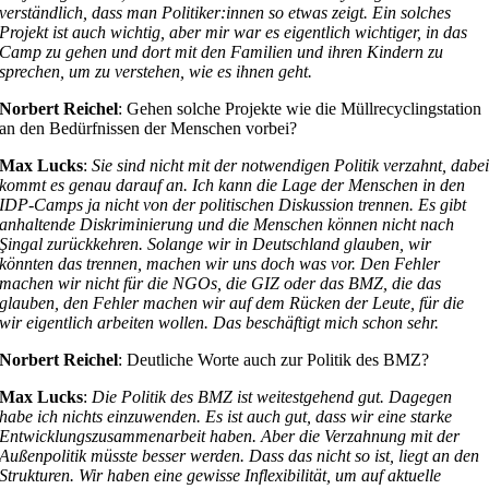
verständlich, dass man Politiker:innen so etwas zeigt. Ein solches
Projekt ist auch wichtig, aber mir war es eigentlich wichtiger, in das
Camp zu gehen und dort mit den Familien und ihren Kindern zu
sprechen, um zu verstehen, wie es ihnen geht.
Norbert Reichel
: Gehen solche Projekte wie die Müllrecyclingstation
an den Bedürfnissen der Menschen vorbei?
Max Lucks
:
Sie sind nicht mit der notwendigen Politik verzahnt, dabe
kommt es genau darauf an. Ich kann die Lage der Menschen in den
IDP-Camps ja nicht von der politischen Diskussion trennen. Es gibt
anhaltende Diskriminierung und die Menschen können nicht nach
Şingal zurückkehren. Solange wir in Deutschland glauben, wir
könnten das trennen, machen wir uns doch was vor. Den Fehler
machen wir nicht für die NGOs, die GIZ oder das BMZ, die das
glauben, den Fehler machen wir auf dem Rücken der Leute, für die
wir eigentlich arbeiten wollen. Das beschäftigt mich schon sehr.
Norbert Reichel
: Deutliche Worte auch zur Politik des BMZ?
Max Lucks
:
Die Politik des BMZ ist weitestgehend gut. Dagegen
habe ich nichts einzuwenden. Es ist auch gut, dass wir eine starke
Entwicklungszusammenarbeit haben. Aber die Verzahnung mit der
Außenpolitik müsste besser werden. Dass das nicht so ist, liegt an den
Strukturen. Wir haben eine gewisse Inflexibilität, um auf aktuelle