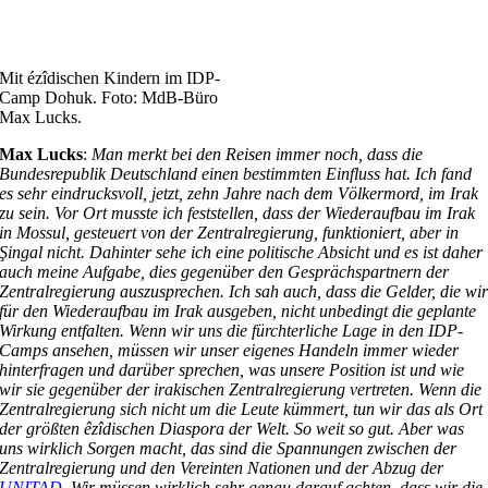
Mit ézîdischen Kindern im IDP-
Camp Dohuk. Foto: MdB-Büro
Max Lucks.
Max Lucks
:
Man merkt bei den Reisen immer noch, dass die
Bundesrepublik Deutschland einen bestimmten Einfluss hat. Ich fand
es sehr eindrucksvoll, jetzt, zehn Jahre nach dem Völkermord, im Irak
zu sein. Vor Ort musste ich feststellen, dass der Wiederaufbau im Irak
in Mossul, gesteuert von der Zentralregierung, funktioniert, aber in
Şingal nicht. Dahinter sehe ich eine politische Absicht und es ist daher
auch meine Aufgabe, dies gegenüber den Gesprächspartnern der
Zentralregierung auszusprechen. Ich sah auch, dass die Gelder, die wi
für den Wiederaufbau im Irak ausgeben, nicht unbedingt die geplante
Wirkung entfalten. Wenn wir uns die fürchterliche Lage in den IDP-
Camps ansehen, müssen wir unser eigenes Handeln immer wieder
hinterfragen und darüber sprechen, was unsere Position ist und wie
wir sie gegenüber der irakischen Zentralregierung vertreten. Wenn die
Zentralregierung sich nicht um die Leute kümmert, tun wir das als Ort
der größten êzîdischen Diaspora der Welt. So weit so gut. Aber was
uns wirklich Sorgen macht, das sind die Spannungen zwischen der
Zentralregierung und den Vereinten Nationen und der Abzug der
UNITAD
. Wir müssen wirklich sehr genau darauf achten, dass wir die