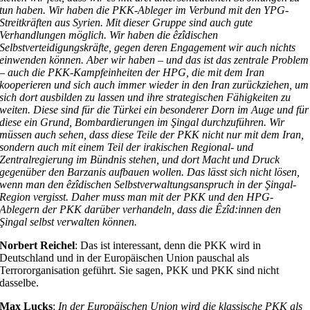
tun haben. Wir haben die PKK-Ableger im Verbund mit den YPG-
Streitkräften aus Syrien. Mit dieser Gruppe sind auch gute
Verhandlungen möglich. Wir haben die êzîdischen
Selbstverteidigungskräfte, gegen deren Engagement wir auch nichts
einwenden können. Aber wir haben – und das ist das zentrale Problem
– auch die PKK-Kampfeinheiten der HPG, die mit dem Iran
kooperieren und sich auch immer wieder in den Iran zurückziehen, um
sich dort ausbilden zu lassen und ihre strategischen Fähigkeiten zu
weiten. Diese sind für die Türkei ein besonderer Dorn im Auge und für
diese ein Grund, Bombardierungen im Şingal durchzuführen. Wir
müssen auch sehen, dass diese Teile der PKK nicht nur mit dem Iran,
sondern auch mit einem Teil der irakischen Regional- und
Zentralregierung im Bündnis stehen, und dort Macht und Druck
gegenüber den Barzanis aufbauen wollen. Das lässt sich nicht lösen,
wenn man den êzîdischen Selbstverwaltungsanspruch in der Şingal-
Region vergisst. Daher muss man mit der PKK und den HPG-
Ablegern der PKK darüber verhandeln, dass die Êzîd:innen den
Şingal selbst verwalten können.
Norbert Reichel
: Das ist interessant, denn die PKK wird in
Deutschland und in der Europäischen Union pauschal als
Terrororganisation geführt. Sie sagen, PKK und PKK sind nicht
dasselbe.
Max Lucks
:
In der Europäischen Union wird die klassische PKK als