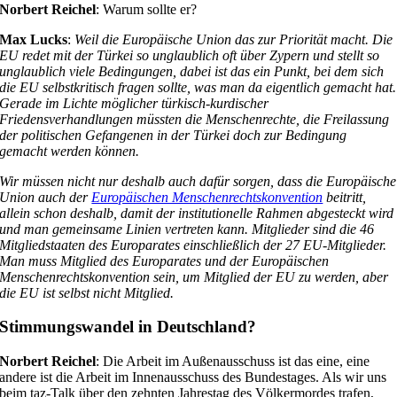
Norbert Reichel
: Warum sollte er?
Max Lucks
:
Weil die Europäische Union das zur Priorität macht. Die
EU redet mit der Türkei so unglaublich oft über Zypern und stellt so
unglaublich viele Bedingungen, dabei ist das ein Punkt, bei dem sich
die EU selbstkritisch fragen sollte, was man da eigentlich gemacht hat.
Gerade im Lichte möglicher türkisch-kurdischer
Friedensverhandlungen müssten die Menschenrechte, die Freilassung
der politischen Gefangenen in der Türkei doch zur Bedingung
gemacht werden können.
Wir müssen nicht nur deshalb auch dafür sorgen, dass die Europäische
Union auch der
Europäischen Menschenrechtskonvention
beitritt,
allein schon deshalb, damit der institutionelle Rahmen abgesteckt wird
und man gemeinsame Linien vertreten kann. Mitglieder sind die 46
Mitgliedstaaten des Europarates einschließlich der 27 EU-Mitglieder.
Man muss Mitglied des Europarates und der Europäischen
Menschenrechtskonvention sein, um Mitglied der EU zu werden, aber
die EU ist selbst nicht Mitglied.
Stimmungswandel in Deutschland?
Norbert Reichel
: Die Arbeit im Außenausschuss ist das eine, eine
andere ist die Arbeit im Innenausschuss des Bundestages. Als wir uns
beim taz-Talk über den zehnten Jahrestag des Völkermordes trafen,