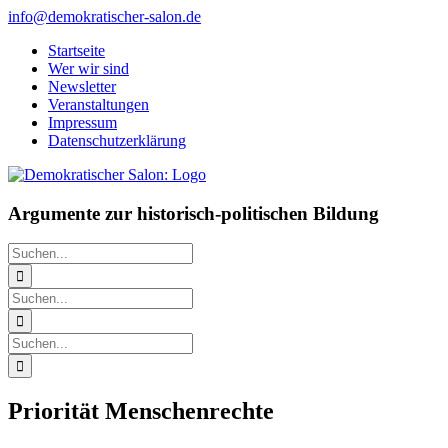
Zum
info@demokratischer-salon.de
Inhalt
Startseite
springen
Wer wir sind
Newsletter
Veranstaltungen
Impressum
Datenschutzerklärung
Argumente zur historisch-politischen Bildung
Suche
nach:
Suche
nach:
Suche
nach:
Priorität Menschenrechte