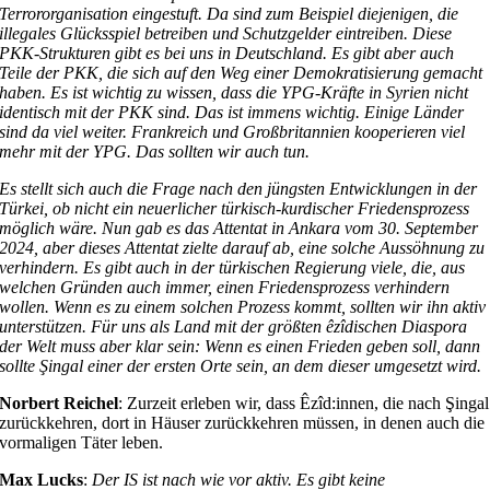
Terrororganisation eingestuft. Da sind zum Beispiel diejenigen, die
illegales Glücksspiel betreiben und Schutzgelder eintreiben. Diese
PKK-Strukturen gibt es bei uns in Deutschland. Es gibt aber auch
Teile der PKK, die sich auf den Weg einer Demokratisierung gemacht
haben. Es ist wichtig zu wissen, dass die YPG-Kräfte in Syrien nicht
identisch mit der PKK sind. Das ist immens wichtig. Einige Länder
sind da viel weiter. Frankreich und Großbritannien kooperieren viel
mehr mit der YPG. Das sollten wir auch tun.
Es stellt sich auch die Frage nach den jüngsten Entwicklungen in der
Türkei, ob nicht ein neuerlicher türkisch-kurdischer Friedensprozess
möglich wäre. Nun gab es das Attentat in Ankara vom 30. September
2024, aber dieses Attentat zielte darauf ab, eine solche Aussöhnung zu
verhindern. Es gibt auch in der türkischen Regierung viele, die, aus
welchen Gründen auch immer, einen Friedensprozess verhindern
wollen. Wenn es zu einem solchen Prozess kommt, sollten wir ihn aktiv
unterstützen. Für uns als Land mit der größten êzîdischen Diaspora
der Welt muss aber klar sein: Wenn es einen Frieden geben soll, dann
sollte Şingal einer der ersten Orte sein, an dem dieser umgesetzt wird.
Norbert Reichel
: Zurzeit erleben wir, dass Êzîd:innen, die nach Şingal
zurückkehren, dort in Häuser zurückkehren müssen, in denen auch die
vormaligen Täter leben.
Max Lucks
:
Der IS ist nach wie vor aktiv. Es gibt keine