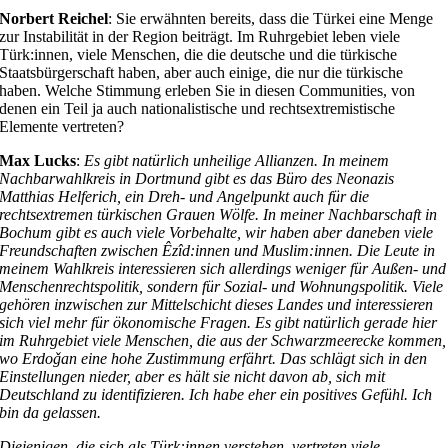
Norbert Reichel
: Sie erwähnten bereits, dass die Türkei eine Menge
zur Instabilität in der Region beiträgt. Im Ruhrgebiet leben viele
Türk:innen, viele Menschen, die die deutsche und die türkische
Staatsbürgerschaft haben, aber auch einige, die nur die türkische
haben. Welche Stimmung erleben Sie in diesen Communities, von
denen ein Teil ja auch nationalistische und rechtsextremistische
Elemente vertreten?
Max Lucks
:
Es gibt natürlich unheilige Allianzen. In meinem
Nachbarwahlkreis in Dortmund gibt es das Büro des Neonazis
Matthias Helferich, ein Dreh- und Angelpunkt auch für die
rechtsextremen türkischen Grauen Wölfe. In meiner Nachbarschaft in
Bochum gibt es auch viele Vorbehalte, wir haben aber daneben viele
Freundschaften zwischen Êzîd:innen und Muslim:innen. Die Leute in
meinem Wahlkreis interessieren sich allerdings weniger für Außen- und
Menschenrechtspolitik, sondern für Sozial- und Wohnungspolitik. Viele
gehören inzwischen zur Mittelschicht dieses Landes und interessieren
sich viel mehr für ökonomische Fragen. Es gibt natürlich gerade hier
im Ruhrgebiet viele Menschen, die aus der Schwarzmeerecke kommen,
wo Erdoǧan eine hohe Zustimmung erfährt. Das schlägt sich in den
Einstellungen nieder, aber es hält sie nicht davon ab, sich mit
Deutschland zu identifizieren. Ich habe eher ein positives Gefühl. Ich
bin da gelassen.
Diejenigen, die sich als Türk:innen verstehen, vertreten viele