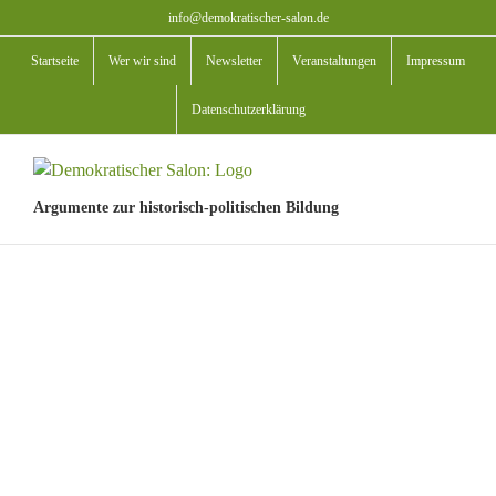
Zum
info@demokratischer-salon.de
Inhalt
Startseite
Wer wir sind
Newsletter
Veranstaltungen
Impressum
springen
Datenschutzerklärung
Argumente zur historisch-politischen Bildung
View
Larger
Image