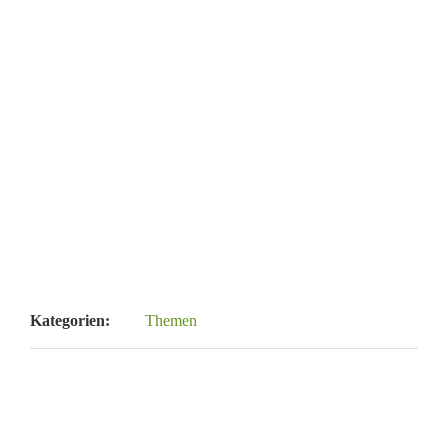
Veranstaltungen und Ausstellungen
Veranstaltungen
Veranstaltungen und Ausstellungen Empfehlungen des
Demokratischen Salons Auf dieser [...]
Kategorien:
Themen