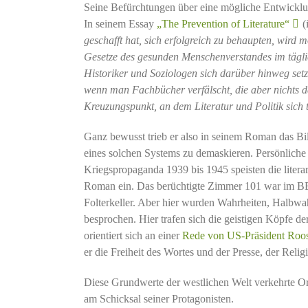
Seine Befürchtungen über eine mögliche Entwicklun
In seinem Essay
„The Prevention of Literature“
(
geschafft hat, sich erfolgreich zu behaupten, wird
Gesetze des gesunden Menschenverstandes im täglic
Historiker und Soziologen sich darüber hinweg setze
wenn man Fachbücher verfälscht, die aber nichts da
Kreuzungspunkt, an dem Literatur und Politik sich tr
Ganz bewusst trieb er also in seinem Roman das Bild
eines solchen Systems zu demaskieren. Persönliche
Kriegspropaganda 1939 bis 1945 speisten die litera
Roman ein. Das berüchtigte Zimmer 101 war im BB
Folterkeller. Aber hier wurden Wahrheiten, Halbw
besprochen. Hier trafen sich die geistigen Köpfe de
orientiert sich an einer
Rede von US-Präsident Roose
er die Freiheit des Wortes und der Presse, der Reli
Diese Grundwerte der westlichen Welt verkehrte Or
am Schicksal seiner Protagonisten.