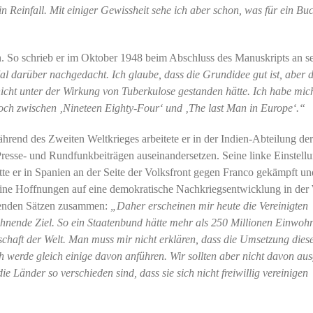
in Reinfall. Mit einiger Gewissheit sehe ich aber schon, was für ein Bu
en. So schrieb er im Oktober 1948 beim Abschluss des Manuskripts an s
l darüber nachgedacht. Ich glaube, dass die Grundidee gut ist, aber d
icht unter der Wirkung von Tuberkulose gestanden hätte. Ich habe mic
e noch zwischen ‚Nineteen Eighty-Four‘ und ‚The last Man in Europe‘.“
ährend des Zweiten Weltkrieges arbeitete er in der Indien-Abteilung d
Presse- und Rundfunkbeiträgen auseinandersetzen. Seine linke Einstell
te er in Spanien an der Seite der Volksfront gegen Franco gekämpft u
ne Hoffnungen auf eine demokratische Nachkriegsentwicklung in der 
genden Sätzen zusammen:
„Daher erscheinen mir heute die Vereinigten
lohnende Ziel. So ein Staatenbund hätte mehr als 250 Millionen Einwoh
rschaft der Welt. Man muss mir nicht erklären, dass die Umsetzung dies
h werde gleich einige davon anführen. Wir sollten aber nicht davon au
 Länder so verschieden sind, dass sie sich nicht freiwillig vereinigen