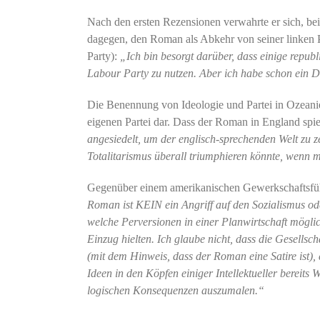
Nach den ersten Rezensionen verwahrte er sich, bei
dagegen, den Roman als Abkehr von seiner linken Po
Party):
„Ich bin besorgt darüber, dass einige repu
Labour Party zu nutzen. Aber ich habe schon ein Dem
Die Benennung von Ideologie und Partei in Ozeani
eigenen Partei dar. Dass der Roman in England spiele
angesiedelt, um der englisch-sprechenden Welt zu ze
Totalitarismus überall triumphieren könnte, wenn m
Gegenüber einem amerikanischen Gewerkschaftsführe
Roman ist KEIN ein Angriff auf den Sozialismus oder
welche Perversionen in einer Planwirtschaft mögl
Einzug hielten. Ich glaube nicht, dass die Gesells
(mit dem Hinweis, dass der Roman eine Satire ist),
Ideen in den Köpfen einiger Intellektueller bereits
logischen Konsequenzen auszumalen.“