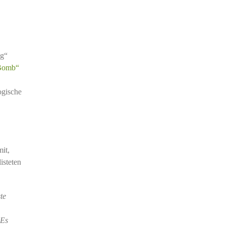
eg“
 Bomb“
ogische
it,
isteten
te
 Es