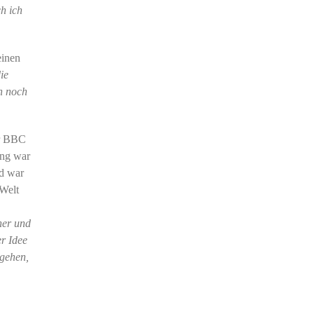
ch ich
einen
ie
h noch
er BBC
ung war
nd war
Welt
ner und
er Idee
sgehen,