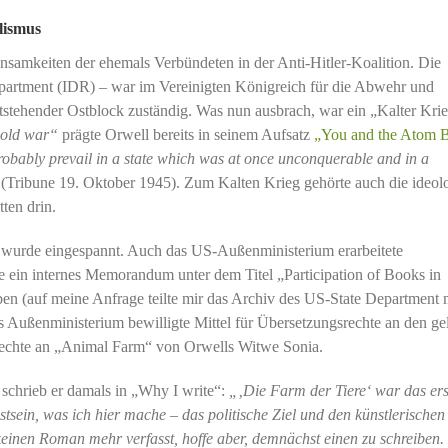
lismus
nsamkeiten der ehemals Verbündeten in der Anti-Hitler-Koalition. Die
partment (IDR) – war im Vereinigten Königreich für die Abwehr und
tehender Ostblock zuständig. Was nun ausbrach, war ein „Kalter Kri
old war“
prägte Orwell bereits in seinem Aufsatz
„You and the Atom
probably prevail in a state which was at once unconquerable and in a
“
(Tribune 19. Oktober 1945). Zum Kalten Krieg gehörte auch die ideol
ten drin.
, wurde eingespannt. Auch das US-Außenministerium erarbeitete
 ein internes Memorandum unter dem Titel „Participation of Books in
n (auf meine Anfrage teilte mir das Archiv des US-State Department m
s Außenministerium bewilligte Mittel für Übersetzungsrechte an den gel
mrechte an „Animal Farm“ von Orwells Witwe Sonia.
schrieb er damals in „Why I write“:
„‚Die Farm der Tiere‘ war das ers
tsein, was ich hier mache – das politische Ziel und den künstlerischen
keinen Roman mehr verfasst, hoffe aber, demnächst einen zu schreiben.