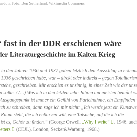
London. Foto: Ben Sutherland. Wikimedia Commons
 fast in der DDR erschienen wäre
der Literaturgeschichte im Kalten Krieg
 in den Jahren 1936 und 1937 gaben letztlich den Ausschlag zu erkenn
it 1936 geschrieben habe, war – direkt oder indirekt –
gegen
Totalitaris
tehe, geschrieben. Mir erschien es unsinnig, in einer Zeit wie der uns
sollte. / (
…)
Was ich in den letzten zehn Jahren am meisten bemüht war
in Ausgangspunkt ist immer ein Gefühl von Parteinahme, ein Empfinden
ch zu schreiben, dann sage ich mir nicht: „Ich werde jetzt ein Kunstwe
Raum steht, die ich entlarven will, eine Tatsache, auf die ich die
st es, Gehör zu finden.“
(George Orwell,
„Why I write“
, 1946, auch
etters
(CEJL), London, Secker&Warburg, 1968.)