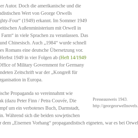
cher Autor. Doch die amerikanische und die
andistischen Wert von George Orwells
hty-Four“ (1949) erkannt. Im Sommer 1949
britischen Außenministerium mit Orwell in
Farm“ in viele Sprachen zu veranlassen. Das
 und Chinesisch. Auch „1984“ wurde schnell
des Romans eine deutsche Übersetzung vor.
 Herbst 1949 in vier Folgen ab (
Heft 14/1949
m Office of Military Government for Germany
deten Zeitschrift war der „Kongreß für
Organisation in Europa.
ische Propaganda so vereinnahmt wie
Presseausweis 1943.
ak (dazu Peter Finn / Petra Couvée, Die
http://georgeorwellnovels
mpf um ein verbotenes Buch, Darmstadt,
n. Während sich die beiden sowjetischen
er dem „Eisernen Vorhang“ propagandistisch eigneten, war es bei Orwel