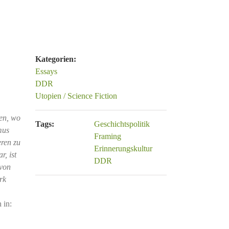
Kategorien:
Essays
DDR
Utopien / Science Fiction
en, wo
Tags:
Geschichtspolitik
mus
Framing
eren zu
Erinnerungskultur
, ist
DDR
 von
rk
 in: