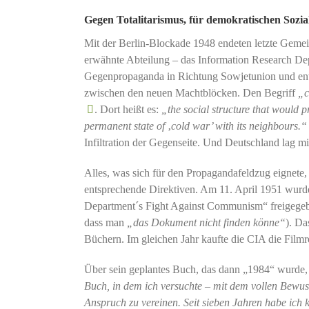
Gegen Totalitarismus, für demokratischen Sozia
Mit der Berlin-Blockade 1948 endeten letzte Gemei
erwähnte Abteilung – das Information Research De
Gegenpropaganda in Richtung Sowjetunion und ents
zwischen den neuen Machtblöcken. Den Begriff
„c
. Dort heißt es:
„
the social structure that would 
permanent state of
‚
cold war’ with its neighbours.
Infiltration der Gegenseite. Und Deutschland lag mit
Alles, was sich für den Propagandafeldzug eignete
entsprechende Direktiven. Am 11. April 1951 wurde
Department´s Fight Against Communism“ freigegebe
dass man
„das Dokument nicht finden könne“
). Da
Büchern. Im gleichen Jahr kaufte die CIA die Fil
Über sein geplantes Buch, das dann „1984“ wurde, 
Buch, in dem ich versuchte – mit dem vollen Bewuss
Anspruch zu vereinen. Seit sieben Jahren habe ich 