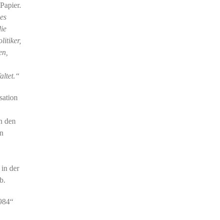
Papier.
 es
die
itiker,
en,
altet.“
sation
n den
in
in der
b.
1984“