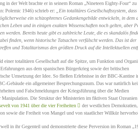
g in der Welt brachte er in seinem Roman „Nineteen Eighty-Four“ zu 
in: Polemic 1946) schrieb er:
„
Ein totalitäres Gesellschaftssystem, dass
 möglicherweise ein schizophrenes Gedankengebilde entwickeln, in dem 
hen Leben und in einigen exakten Wissenschaften noch gelten, aber Pol
n werden. Bereits heute gibt es zahlreiche Leute, die es skandalös find
bei finden, wenn historische Tatsachen verfälscht werden. Das ist der
effen und Totalitarismus den größten Druck auf die Intellektuellen entf
 einer totalitären Gesellschaft auf die Spitze, um Funktion und Organi
 Erfahrungen aus dem spanischen Bürgerkrieg sowie der britischen
rische Umsetzung der Idee. So fließen Erlebnisse in der BBC-Kantine i
C-Gebäude ein allgemeiner Besprechungsraum. Das war natürlich ke
ahrheiten und Falschmeldungen der Kriegsführung über die Medien
r Manipulation. Die Struktur der Ministerien im fiktiven Staat Ozeanien
velt von 1941 über die vier Freiheiten
der westlichen Demokratien, 
gion sowie die Freiheit von Mangel und von staatlicher Willkür hervorho
well in ihr Gegenteil und demonstrierte diese Perversion im Roman „