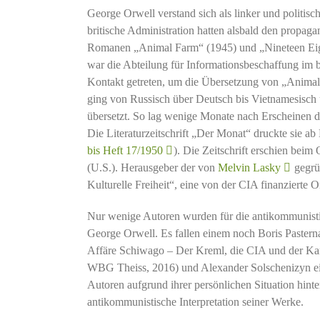
George Orwell verstand sich als linker und politis
britische Administration hatten alsbald den propag
Romanen „Animal Farm“ (1945) und „Nineteen Eig
war die Abteilung für Informationsbeschaffung im 
Kontakt getreten, um die Übersetzung von „Animal 
ging von Russisch über Deutsch bis Vietnamesisch
übersetzt. So lag wenige Monate nach Erscheinen 
Die Literaturzeitschrift „Der Monat“ druckte sie ab
bis Heft 17/1950
). Die Zeitschrift erschien bei
(U.S.). Herausgeber der von
Melvin Lasky
gegrün
Kulturelle Freiheit“, eine von der CIA finanzierte 
Nur wenige Autoren wurden für die antikommunist
George Orwell. Es fallen einem noch Boris Pastern
Affäre Schiwago – Der Kreml, die CIA und der Ka
WBG Theiss, 2016) und Alexander Solschenizyn ei
Autoren aufgrund ihrer persönlichen Situation hint
antikommunistische Interpretation seiner Werke.