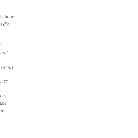
 Labour
n die
r
land
 1949.)
euer
,
mus
aube
äre