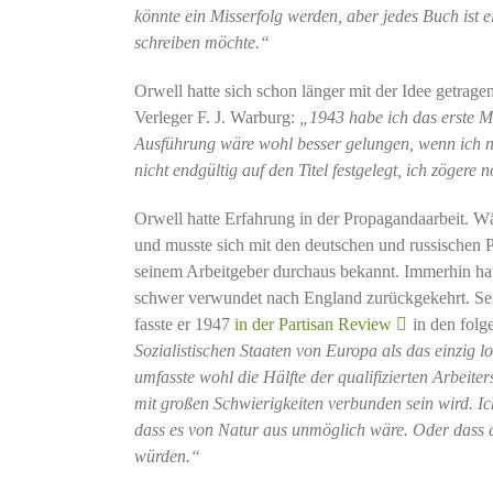
könnte ein Misserfolg werden, aber jedes Buch ist e
schreiben möchte.“
Orwell hatte sich schon länger mit der Idee getrag
Verleger F. J. Warburg:
„1943 habe ich das erste Ma
Ausführung wäre wohl besser gelungen, wenn ich n
nicht endgültig auf den Titel festgelegt, ich zöger
Orwell hatte Erfahrung in der Propagandaarbeit. W
und musste sich mit den deutschen und russischen 
seinem Arbeitgeber durchaus bekannt. Immerhin hat
schwer verwundet nach England zurückgekehrt. Sei
fasste er 1947
in der Partisan Review
in den fol
Sozialistischen Staaten von Europa als das einzig 
umfasste wohl die Hälfte der qualifizierten Arbeite
mit großen Schwierigkeiten verbunden sein wird. Ic
dass es von Natur aus unmöglich wäre. Oder dass die
würden.“