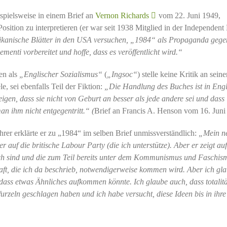
spielsweise in einem Brief an
Vernon Richards
vom 22. Juni 1949,
sition zu interpretieren (er war seit 1938 Mitglied in der Independent
blikanische Blätter in den USA versuchen, „1984“ als Propaganda gege
enti vorbereitet und hoffe, dass es veröffentlicht wird.“
en als
„Englischer Sozialismus“
(
„Ingsoc“
) stelle keine Kritik an seine
, sei ebenfalls Teil der Fiktion:
„Die Handlung des Buches ist in Eng
igen, dass sie nicht von Geburt an besser als jede andere sei und dass
an ihm nicht entgegentritt.“
(
Brief an Francis A. Henson vom 16. Juni
r erklärte er zu „1984“ im selben Brief unmissverständlich:
„Mein n
 auf die britische Labour Party (die ich unterstütze). Aber er zeigt auf
ich sind und die zum Teil bereits unter dem Kommunismus und Faschis
chaft, die ich da beschrieb, notwendigerweise kommen wird. Aber ich gl
 dass etwas Ähnliches aufkommen könnte. Ich glaube auch, dass totalit
 Wurzeln geschlagen haben und ich habe versucht, diese Ideen bis in ihre